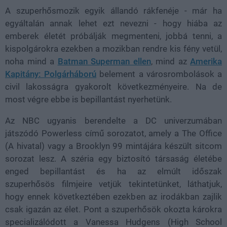
A szuperhősmozik egyik állandó rákfenéje - már ha
egyáltalán annak lehet ezt nevezni - hogy hiába az
emberek életét próbálják megmenteni, jobbá tenni, a
kispolgárokra ezekben a mozikban rendre kis fény vetül,
noha mind a
Batman Superman ellen
, mind az
Amerika
Kapitány: Polgárháború
belement a városrombolások a
civil lakosságra gyakorolt következményeire. Na de
most végre ebbe is bepillantást nyerhetünk.
Az NBC ugyanis berendelte a DC univerzumában
játszódó Powerless című sorozatot, amely a The Office
(A hivatal) vagy a Brooklyn 99 mintájára készült sitcom
sorozat lesz. A széria egy biztosító társaság életébe
enged bepillantást és ha az elmúlt időszak
szuperhősös filmjeire vetjük tekintetünket, láthatjuk,
hogy ennek következtében ezekben az irodákban zajlik
csak igazán az élet. Pont a szuperhősök okozta károkra
specializálódott a Vanessa Hudgens (High School