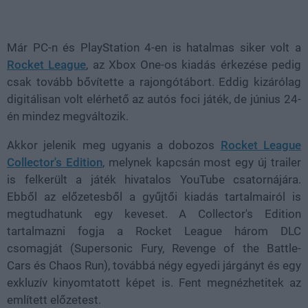
Loaded
:
Unmute
80.89%
Már PC-n és PlayStation 4-en is hatalmas siker volt a
Rocket League
, az Xbox One-os kiadás érkezése pedig
csak tovább bővítette a rajongótábort. Eddig kizárólag
digitálisan volt elérhető az autós foci játék, de június 24-
én mindez megváltozik.
Akkor jelenik meg ugyanis a dobozos
Rocket League
Collector's Edition
, melynek kapcsán most egy új trailer
is felkerült a játék hivatalos YouTube csatornájára.
Ebből az előzetesből a gyűjtői kiadás tartalmairól is
megtudhatunk egy keveset. A Collector's Edition
tartalmazni fogja a Rocket League három DLC
csomagját (Supersonic Fury, Revenge of the Battle-
Cars és Chaos Run), továbbá négy egyedi járgányt és egy
exkluzív kinyomtatott képet is. Fent megnézhetitek az
említett előzetest.