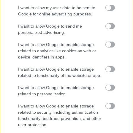
I want to allow my user data to be sent to
Google for online advertising purposes.
I want to allow Google to send me
personalized advertising.
I want to allow Google to enable storage
A frissítés már letölthető iOS platformokra, az Android
related to analytics like cookies on web or
harcosainak viszont még várniuk kell egy picit. Ti
device identifiers in apps.
nyúzzátok még a mobilos Mortal Kombat X-et?
I want to allow Google to enable storage
related to functionality of the website or app.
SMASH by Meló-Diák: Homok, zene és a nyár legjobb
I want to allow Google to enable storage
hangulata – Jön a második forduló! (X)
related to personalization.
Július végén folytatódik a balatoni strandröplabda-
sorozat.
I want to allow Google to enable storage
related to security, including authentication
functionality and fraud prevention, and other
user protection.