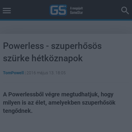
Powerless - szuperhősös
szürke hétköznapok
TomPowell
|
2016 május 13. 18:05
A Powerlessből végre megtudhatjuk, hogy
milyen is az élet, amelyekben szuperhősök
tengődnek.
Loaded
:
Unmute
100.00%