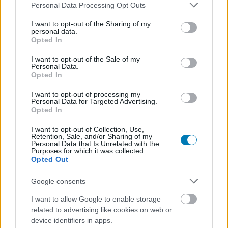
Please note that this website/app uses one or more Google
Personal Data Processing Opt Outs
szezonoknak hála a játékosoknak több lehetőségük van
services and may gather and store information including but
jutalmak elnyerésére. A Challengek teljesítésével új
not limited to your visit or usage behaviour. You may click to
I want to opt-out of the Sharing of my
skinek várnak ránk, a meccskeresési rendszeren is
personal data.
grant or deny consent to Google and its third-party tags to
Opted In
finomítottak, és a karakterek közötti egyensúlyon is
use your data for below specified purposes in below Google
csiszoltak egy keveset.
consent section.
I want to opt-out of the Sale of my
Personal Data.
Opted In
I want to opt-out of processing my
Personal Data for Targeted Advertising.
Opted In
I want to opt-out of Collection, Use,
Retention, Sale, and/or Sharing of my
Personal Data that Is Unrelated with the
Purposes for which it was collected.
Opted Out
Google consents
I want to allow Google to enable storage
related to advertising like cookies on web or
device identifiers in apps.