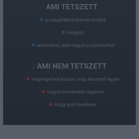
AMI TETSZETT
az alapjátékból átemelt fatalityk
hangulat
aki türelmes, akár még jól is szórakozhat
AMI NEM TETSZETT
rengeteget kell játszani, hogy élvezhető legyen
nagyon mérsékelten izgalmas
drága gold karakterek