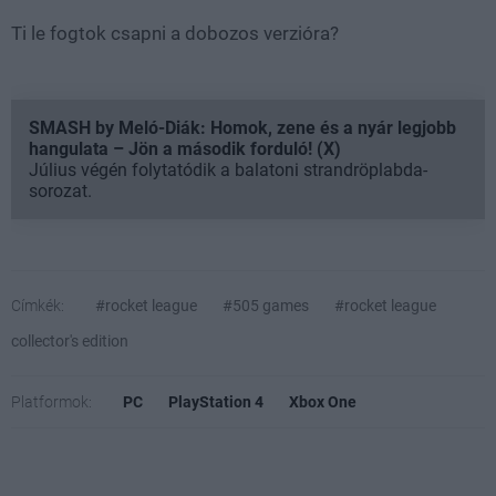
Ti le fogtok csapni a dobozos verzióra?
SMASH by Meló-Diák: Homok, zene és a nyár legjobb
hangulata – Jön a második forduló! (X)
Július végén folytatódik a balatoni strandröplabda-
sorozat.
Címkék:
#rocket league
#505 games
#rocket league
collector's edition
Platformok:
PC
PlayStation 4
Xbox One