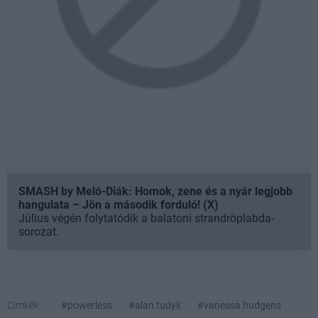
SMASH by Meló-Diák: Homok, zene és a nyár legjobb
hangulata – Jön a második forduló! (X)
Július végén folytatódik a balatoni strandröplabda-
sorozat.
Címkék:
#powerless
#alan tudyk
#vanessa hudgens