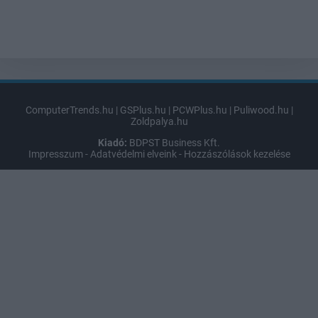
ComputerTrends.hu
|
GSPlus.hu
|
PCWPlus.hu
|
Puliwood.hu
|
Zoldpalya.hu
Kiadó:
BDPST Business Kft.
Impresszum
-
Adatvédelmi elveink
-
Hozzászólások kezelése