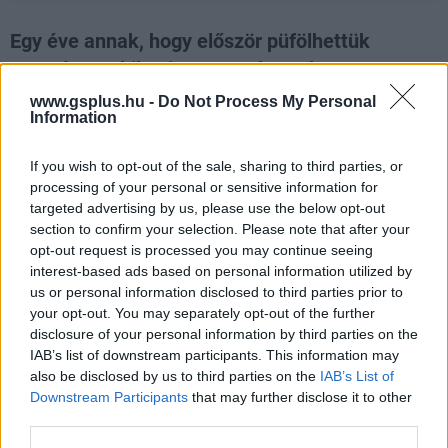
Egy éve annak, hogy először püfölhettük
egymást mobilon is a Mortal Kombat X
harcosaival, az évforduló okán pedig egy
www.gsplus.hu -
Do Not Process My Personal
Information
tartalmas frissítés közeleg.
Loaded
:
If you wish to opt-out of the sale, sharing to third parties, or
Unmute
80.89%
processing of your personal or sensitive information for
targeted advertising by us, please use the below opt-out
A
Mortal Kombat X
Android és iOS verziói hamarosan
section to confirm your selection. Please note that after your
olyan tartalmas bővítményt kapnak, amire nem volt
opt-out request is processed you may continue seeing
példa a játék megjelenése óta. Jutalomként két darab
interest-based ads based on personal information utilized by
Gold Character, egyéb felszerelések, Fujin's Blessing
us or personal information disclosed to third parties prior to
your opt-out. You may separately opt-out of the further
kártya és egy adag elkölthető Soul üti a markunk, de ez
disclosure of your personal information by third parties on the
még csak a kezdet.
IAB’s list of downstream participants. This information may
also be disclosed by us to third parties on the
IAB’s List of
Megújul a Faction War, amiben részt véve újfajta fizető
Downstream Participants
that may further disclose it to other
eszközt kapunk. Ezt majd a Faction War külön boltjában
third parties.
tudjuk elkölteni. A megszaporodó Faction War