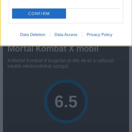
Címkék:
#mortal kombat x
#warner bros. interactive
entertainment
#netherrealm studios
CONFIRM
Platformok:
Android
iOS
Data Deletion
Data Access
Privacy Policy
Mortal Kombat X mobil
A Mortal Kombat X kiugróan jó lett, de ez a változat
inkább reklámcélokat szolgál.