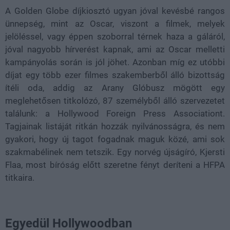
A Golden Globe díjkiosztó ugyan jóval kevésbé rangos
ünnepség, mint az Oscar, viszont a filmek, melyek
jelöléssel, vagy éppen szoborral térnek haza a gáláról,
jóval nagyobb hírverést kapnak, ami az Oscar melletti
kampányolás során is jól jöhet. Azonban míg ez utóbbi
díjat egy több ezer filmes szakemberből álló bizottság
ítéli oda, addig az Arany Glóbusz mögött egy
meglehetősen titkolózó, 87 személyből álló szervezetet
találunk: a Hollywood Foreign Press Associationt.
Tagjainak listáját ritkán hozzák nyilvánosságra, és nem
gyakori, hogy új tagot fogadnak maguk közé, ami sok
szakmabélinek nem tetszik. Egy norvég újságíró, Kjersti
Flaa, most bíróság előtt szeretne fényt deríteni a HFPA
titkaira.
Egyedül Hollywoodban