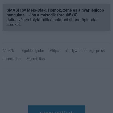
SMASH by Meló-Diák: Homok, zene és a nyár legjobb
hangulata – Jön a második forduló! (X)
Július végén folytatódik a balatoni strandröplabda-
sorozat.
Címkék:
#golden globe
#hfpa
#hollywood foreign press
association
#kjersti flaa