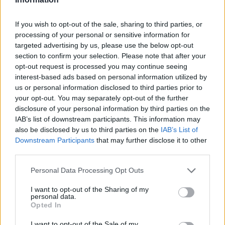
eltöltött hosszú munkájukra hivatkozva."
A keresetben olvasható, hogy a tagság kiválasztó-
If you wish to opt-out of the sale, sharing to third parties, or
processing of your personal or sensitive information for
mechanizmusa teljesen átláthatatlan, ami táptalaja lehet
targeted advertising by us, please use the below opt-out
a visszaéléseknek. Egy lehetséges női jelölt beszámolt
section to confirm your selection. Please note that after your
Flaanak arról, hogy a tagság férfi tagjai felajánlották,
opt-out request is processed you may continue seeing
hogy szavaznak rá, ha lefekszik velük; másokat
interest-based ads based on personal information utilized by
pénzmosással gyanúsítottak; akad tag, aki azért került
us or personal information disclosed to third parties prior to
be, mert pszichológusként így szerette volna híres
your opt-out. You may separately opt-out of the further
disclosure of your personal information by third parties on the
emberekkel bővíteni klientúráját. A társaság egyetlen
IAB’s list of downstream participants. This information may
magyar tagját, Návai Anikót név szerint említi a
also be disclosed by us to third parties on the
IAB’s List of
dokumentum, miszerint az egyik jelölt férjének azt
Downstream Participants
that may further disclose it to other
mondta: "Inkább szavaznék egy kutyára, mint a
third parties.
feleségedre."
Please note that this website/app uses one or more Google
Personal Data Processing Opt Outs
services and may gather and store information including but
A vádpontok között a HFPA tagjaitól származó idézetek
not limited to your visit or usage behaviour. You may click to
I want to opt-out of the Sharing of my
is találhatók, melyek arról árulkodnak, hogy a csoporton
personal data.
grant or deny consent to Google and its third-party tags to
Opted In
belül nagyon gyakori a féltékenység, az irigység, a
use your data for below specified purposes in below Google
sértődékenység és keserűség. Mások azt is megemlítik,
consent section.
I want to opt-out of the Sale of my