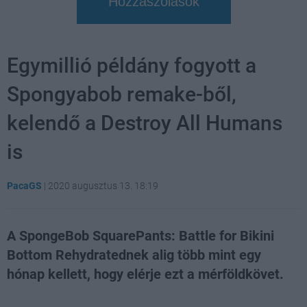
Hozzászólások
Egymillió példány fogyott a
Spongyabob remake-ből,
kelendő a Destroy All Humans
is
PacaGS
|
2020 augusztus 13. 18:19
A SpongeBob SquarePants: Battle for Bikini
Bottom Rehydratednek alig több mint egy
hónap kellett, hogy elérje ezt a mérföldkövet.
Loaded
:
Unmute
21.86%