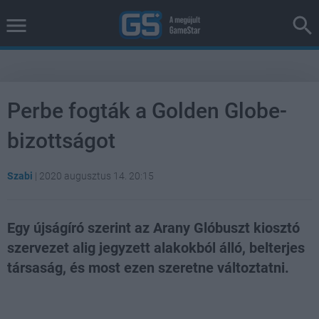
Perbe fogták a Golden Globe-
bizottságot
Szabi
|
2020 augusztus 14. 20:15
Egy újságíró szerint az Arany Glóbuszt kiosztó
szervezet alig jegyzett alakokból álló, belterjes
társaság, és most ezen szeretne változtatni.
Loaded
:
Unmute
38.26%