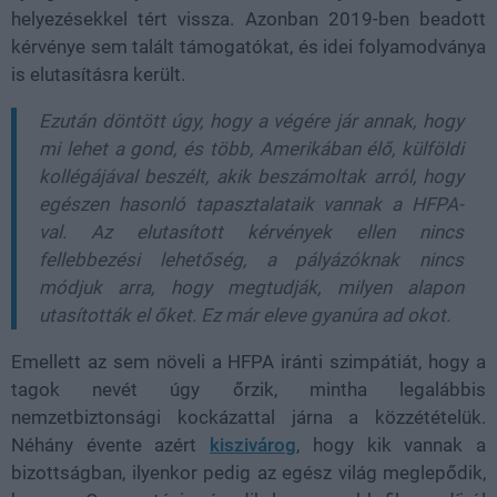
helyezésekkel tért vissza. Azonban 2019-ben beadott
kérvénye sem talált támogatókat, és idei folyamodványa
is elutasításra került.
Ezután döntött úgy, hogy a végére jár annak, hogy
mi lehet a gond, és több, Amerikában élő, külföldi
kollégájával beszélt, akik beszámoltak arról, hogy
egészen hasonló tapasztalataik vannak a HFPA-
val. Az elutasított kérvények ellen nincs
fellebbezési lehetőség, a pályázóknak nincs
módjuk arra, hogy megtudják, milyen alapon
utasították el őket. Ez már eleve gyanúra ad okot.
Emellett az sem növeli a HFPA iránti szimpátiát, hogy a
tagok nevét úgy őrzik, mintha legalábbis
nemzetbiztonsági kockázattal járna a közzétételük.
Néhány évente azért
kiszivárog
, hogy kik vannak a
bizottságban, ilyenkor pedig az egész világ meglepődik,