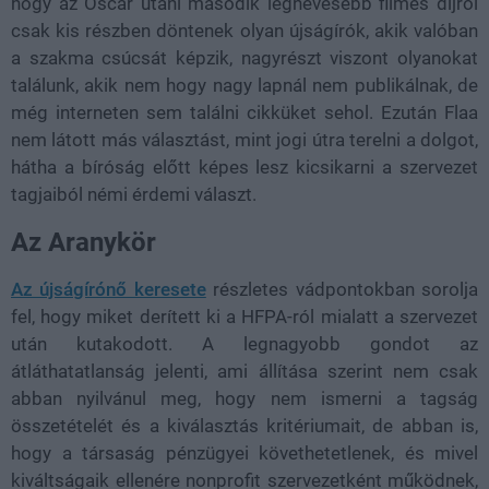
hogy az Oscar utáni második legnevesebb filmes díjról
csak kis részben döntenek olyan újságírók, akik valóban
a szakma csúcsát képzik, nagyrészt viszont olyanokat
találunk, akik nem hogy nagy lapnál nem publikálnak, de
még interneten sem találni cikküket sehol. Ezután Flaa
nem látott más választást, mint jogi útra terelni a dolgot,
hátha a bíróság előtt képes lesz kicsikarni a szervezet
tagjaiból némi érdemi választ.
Az Aranykör
Az újságírónő keresete
részletes vádpontokban sorolja
fel, hogy miket derített ki a HFPA-ról mialatt a szervezet
után kutakodott. A legnagyobb gondot az
átláthatatlanság jelenti, ami állítása szerint nem csak
abban nyilvánul meg, hogy nem ismerni a tagság
összetételét és a kiválasztás kritériumait, de abban is,
hogy a társaság pénzügyei követhetetlenek, és mivel
kiváltságaik ellenére nonprofit szervezetként működnek,