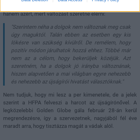
és nem személyes sértettségből vitte perre az ügyet,
hanem azért, mert változást szeretne elérni:
"Szerintem néha a dolgok nem változnak meg csak
úgy maguktól. Talán ebben az esetben egy kis
lökésre van szükség kívülről. De remélem, hogy
pozitív módon járulhatok hozzá ehhez. Többé már
nem az a célom, hogy bekerüljek közéjük. Azt
szeretném, ha a dolgok jó irányba változnának,
hiszen alapvetően a mai világban egyre nehezebb
és nehezebb az újságírói hivatást választóknak."
Nem tudjuk, hogy mi lesz a per kimenetele, de a jelek
szerint a HFPA felveszi a harcot az újságírónővel. A
legközelebbi Golden Globe gála február 28-án kerül
megrendezésre, így a szervezetnek, nagyjából fél éve
maradt arra, hogy tisztázza magát a vádak alól.