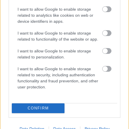
I want to allow Google to enable storage
related to analytics like cookies on web or
device identifiers in apps.
A keresetben olyat is olvashatunk, hogy a díjak kiosztása
sem feltétlenül szakmai szempontok alapján zajlik,
I want to allow Google to enable storage
hanem hogy melyik mozi vonultat fel nagyobb neveket,
related to functionality of the website or app.
akikkel utána lehet fótózkodni; nem mellékesen pedig a
I want to allow Google to enable storage
gála közvetítésének nagyobb nézőszámot hoz, ez pedig
related to personalization.
zsírosabb megállapodást jelenthet a közvetítőkkel.
I want to allow Google to enable storage
A HFPA közleményben reagált a vádakra: elmondásuk
related to security, including authentication
szerint a norvég újságírónő mindössze ezzel a perrel
functionality and fraud prevention, and other
szeretné kizsarolni tőlük, hogy maguk közé fogadják,
user protection.
viszont ők nem hajlandóak erre. Emellett megígérték,
hogy a bíróság előtt is bebizonyítják, semmi
keresnivalója a riporternek a szervezetben.
CONFIRM
Kjersti Flaa azóta több
interjút
is adott, az egyikben
pedig elmondta, hogy nincs egyedül ezzel a problémával,
Data Deletion
Data Access
Privacy Policy