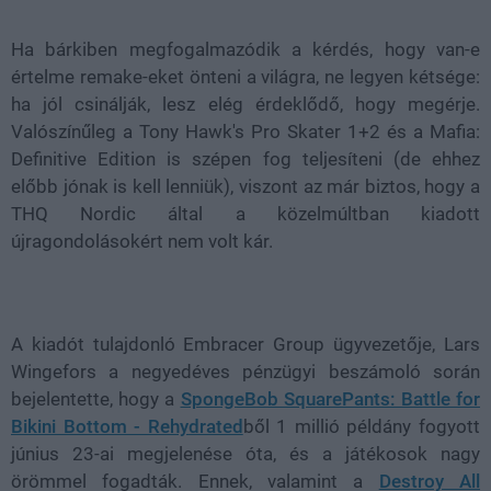
Ha bárkiben megfogalmazódik a kérdés, hogy van-e
értelme remake-eket önteni a világra, ne legyen kétsége:
ha jól csinálják, lesz elég érdeklődő, hogy megérje.
Valószínűleg a Tony Hawk's Pro Skater 1+2 és a Mafia:
Definitive Edition is szépen fog teljesíteni (de ehhez
előbb jónak is kell lenniük), viszont az már biztos, hogy a
THQ Nordic által a közelmúltban kiadott
újragondolásokért nem volt kár.
A kiadót tulajdonló Embracer Group ügyvezetője, Lars
Wingefors a negyedéves pénzügyi beszámoló során
bejelentette, hogy a
SpongeBob SquarePants: Battle for
Bikini Bottom - Rehydrated
ből 1 millió példány fogyott
június 23-ai megjelenése óta, és a játékosok nagy
örömmel fogadták. Ennek, valamint a
Destroy All