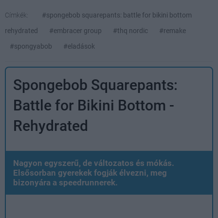
Címkék:
#spongebob squarepants: battle for bikini bottom
rehydrated
#embracer group
#thq nordic
#remake
#spongyabob
#eladások
Spongebob Squarepants:
Battle for Bikini Bottom -
Rehydrated
Nagyon egyszerű, de változatos és mókás.
Elsősorban gyerekek fogják élvezni, meg
bizonyára a speedrunnerek.