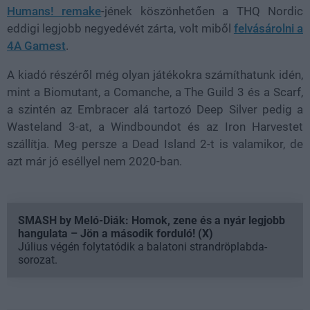
Humans! remake
-jének köszönhetően a THQ Nordic
eddigi legjobb negyedévét zárta, volt miből
felvásárolni a
4A Gamest
.
A kiadó részéről még olyan játékokra számíthatunk idén,
mint a Biomutant, a Comanche, a The Guild 3 és a Scarf,
a szintén az Embracer alá tartozó Deep Silver pedig a
Wasteland 3-at, a Windboundot és az Iron Harvestet
szállítja. Meg persze a Dead Island 2-t is valamikor, de
azt már jó eséllyel nem 2020-ban.
SMASH by Meló-Diák: Homok, zene és a nyár legjobb
hangulata – Jön a második forduló! (X)
Július végén folytatódik a balatoni strandröplabda-
sorozat.