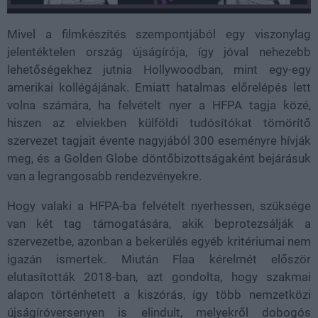
Mivel a filmkészítés szempontjából egy viszonylag
jelentéktelen ország újságírója, így jóval nehezebb
lehetőségekhez jutnia Hollywoodban, mint egy-egy
amerikai kollégájának. Emiatt hatalmas előrelépés lett
volna számára, ha felvételt nyer a HFPA tagja közé,
hiszen az elviekben külföldi tudósítókat tömörítő
szervezet tagjait évente nagyjából 300 eseményre hívják
meg, és a Golden Globe döntőbizottságaként bejárásuk
van a legrangosabb rendezvényekre.
Hogy valaki a HFPA-ba felvételt nyerhessen, szüksége
van két tag támogatására, akik beprotezsálják a
szervezetbe, azonban a bekerülés egyéb kritériumai nem
igazán ismertek. Miután Flaa kérelmét először
elutasították 2018-ban, azt gondolta, hogy szakmai
alapon történhetett a kiszórás, így több nemzetközi
újságíróversenyen is elindult, melyekről dobogós