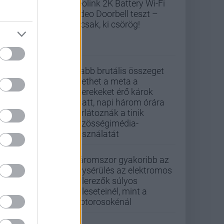
Reolink 2K Battery Wi-Fi
Video Doorbell teszt –
Nicsak, ki csörög!
Újabb brutális összeget
fizethet a meta a
gyerekeket érő károk
miatt, napi három órára
korlátoznák a tinik
közösségimédia-
használatát
Háromszor gyakoribb az
agysérülés az elektromos
rollerezők súlyos
baleseteinél, mint a
motorosokénál