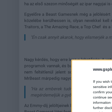
ha az első szezon minőségét az ipar nagyjai is 
Egyelőre a Beast Gamesnek még a jelölésért is
közelébe kerülhessen is, olyan nevekkel kel
Traitors, a The Amazing Race, a Top Chef és a 
"Én csak annyit akarok, hogy elismerjék a 
Nagy kérdés, hogy erre lesz-e lehetőség. A ve
programok vannak, és bár kétségtelen, hogy 
www.gspl
nem feltétlenül jelent sokat az Emmy bizo
MrBeast márpedig nagyon szeretné azt a szob
If you wish 
sensitive in
"Ha az emberek tudnák, hogy mit raktunk
confirm you
megérdemeljük a győzelmet."
continue se
information 
Az Emmy-díj jelöltjeinek listája július 15-én f
further disc
Beast Gameset látni fogjuk-e a listán vagy sem