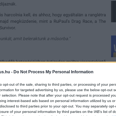
díjaznák.
 harcolnia kell, és ahhoz, hogy egyáltalán a ranglétra
l majd megküzdenie, mint a RuPaul's Drag Race, a The
Survivor.
munkát, amit beleraktunk a műsorba."
télkedők kategóriájában évtizedes múltra visszatekintő
Donaldson és csapata nagy számokat hoztak össze, ez
us.hu -
Do Not Process My Personal Information
ttságának. A
Variety
nek adott interjúján látszik, hogy
rot.
to opt-out of the sale, sharing to third parties, or processing of your per
formation for targeted advertising by us, please use the below opt-out s
 bele ebbe, akkor szerintem azt gondolnák, hogy
r selection. Please note that after your opt-out request is processed y
eing interest-based ads based on personal information utilized by us or
disclosed to third parties prior to your opt-out. You may separately opt-
og kiderülni. Addig mindenki megtippelheti maga, hogy a
losure of your personal information by third parties on the IAB’s list of
.