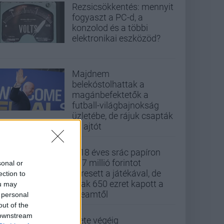
Rezsicsökkentés: mennyit
fogyaszt a PC-d, a
konzolod és a többi
elektronikai eszközöd?
Majdnem
belekóstolhattak a
magánbefektetők a
futball-világbajnokság
üzletébe, de rájuk csapták
az ajtót
A 18 éves srác papíron
437 millió forintot
sonal or
keresett a játékával, de
ection to
csak 650 ezret kapott a
ou may
Steamtől
 personal
out of the
 downstream
Élete végéig