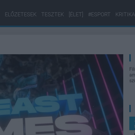
ELŐZETESEK
TESZTEK
[ÉLET]
#ESPORT
KRITIKA
Fi
am
sz