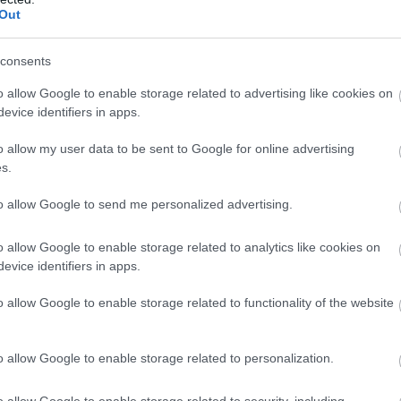
Out
consents
me video
#emmy-díj
o allow Google to enable storage related to advertising like cookies on
evice identifiers in apps.
o allow my user data to be sent to Google for online advertising
s.
to allow Google to send me personalized advertising.
o allow Google to enable storage related to analytics like cookies on
evice identifiers in apps.
zászólások
o allow Google to enable storage related to functionality of the website
o allow Google to enable storage related to personalization.
állította, hogy az MCU
o allow Google to enable storage related to security, including