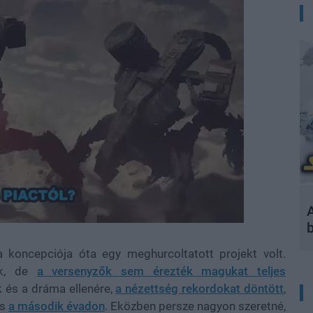
A
koncepciója óta egy meghurcoltatott projekt volt.
ok, de
a versenyzők sem érezték magukat teljes
k és a dráma ellenére,
a nézettség rekordokat döntött
,
is
a második évadon
. Eközben persze nagyon szeretné,