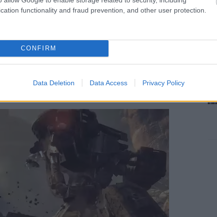
cation functionality and fraud prevention, and other user protection.
CONFIRM
picit a Marvel korábbi állapotáról, és sokan
Data Deletion
Data Access
Privacy Policy