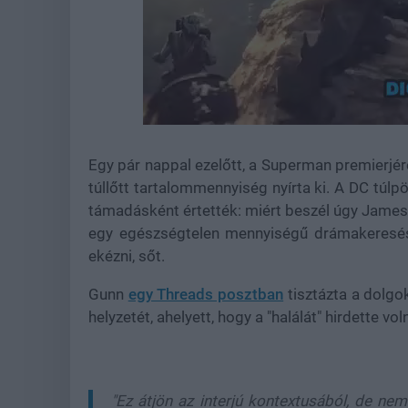
Loaded
:
Unmute
21.86%
Egy pár nappal ezelőtt, a Superman premierjé
túllőtt tartalommennyiség nyírta ki. A DC túlp
támadásként értették: miért beszél úgy James 
egy egészségtelen mennyiségű drámakeresés.
ekézni, sőt.
Gunn
egy Threads posztban
tisztázta a dolgo
helyzetét, ahelyett, hogy a "halálát" hirdette vol
"Ez átjön az interjú kontextusából, de ne