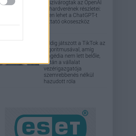
Kiszivárogtak az OpenAI
új hardverének részletei:
ilyen lehet a ChatGPT-t
futtató okoseszköz
Addig játszott a TikTok az
algoritmusával, amíg
tragédia nem lett belőle,
aztán a vállalat
vezérigazgatója
szemrebbenés nélkül
hazudott róla