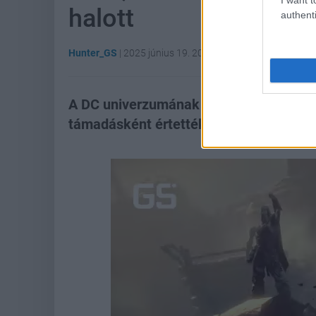
halott
authenti
Hunter_GS
|
2025 június 19. 20:16
A DC univerzumának új feje beszélt egy 
támadásként értették a dolgot.