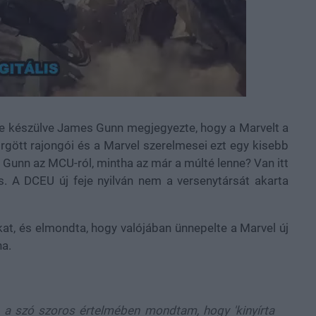
re készülve James Gunn megjegyezte, hogy a Marvelt a
örgött rajongói és a Marvel szerelmesei ezt egy kisebb
Gunn az MCU-ról, mintha az már a múlté lenne? Van itt
 A DCEU új feje nyilván nem a versenytársát akarta
kat, és elmondta, hogy valójában ünnepelte a Marvel új
na.
m a szó szoros értelmében mondtam, hogy 'kinyírta