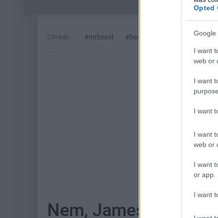
Opted 
Google 
Címkék:
#mrbeast
#beast games
#amazon pri
I want t
web or d
I want t
purpose
I want 
I want t
web or d
Hoz
I want t
or app.
I want t
Nem, James Gunn nem 
I want t