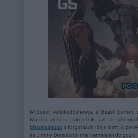
Loaded
:
Unmute
44.57%
MrBeast vetélkedőshowja, a Beast Games a 
Minden oldalról támadták azt a kritikus
biztonságban
a forgatások ideje alatt. A pere
és Jimmy Donaldson már keményen dolgozik 