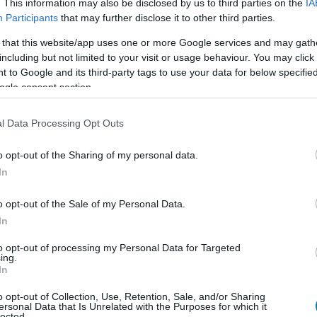
. This information may also be disclosed by us to third parties on the
IA
Participants
that may further disclose it to other third parties.
 that this website/app uses one or more Google services and may gath
including but not limited to your visit or usage behaviour. You may click 
 to Google and its third-party tags to use your data for below specifi
en nem jön szembe GSO-n vagy a social médiában.
ogle consent section.
 neked a legjobbakat,
iratkozz fel hírlevelünkre!
l Data Processing Opt Outs
o opt-out of the Sharing of my personal data.
smertem és azt elfogadom.
In
liratkozom
o opt-out of the Sale of my Personal Data.
In
to opt-out of processing my Personal Data for Targeted
ing.
In
b hangulata – Jön a második forduló! (X)
o opt-out of Collection, Use, Retention, Sale, and/or Sharing
ersonal Data that Is Unrelated with the Purposes for which it
sorozat.
lected.