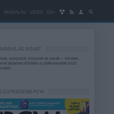
MÁSVILÁG
VIDEÓ
GS+
MÁSVILÁG ROVAT
lmek, sorozatok, könyvek és zenék – minden,
ivel érdemes kitölteni a játékmenetek közti
ünetet.
LEGFRISSEBB PCW