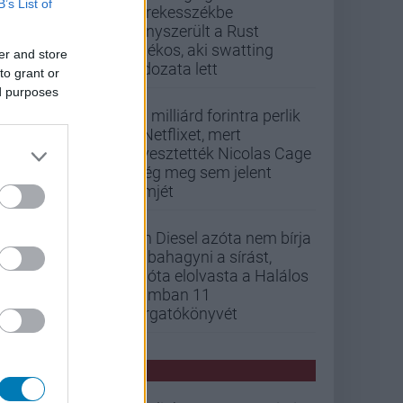
B’s List of
kerekesszékbe
kényszerült a Rust
játékos, aki swatting
er and store
áldozata lett
to grant or
ed purposes
33 milliárd forintra perlik
a Netflixet, mert
elvesztették Nicolas Cage
még meg sem jelent
filmjét
Vin Diesel azóta nem bírja
abbahagyni a sírást,
mióta elolvasta a Halálos
iramban 11
forgatókönyvét
PCW HÍREK