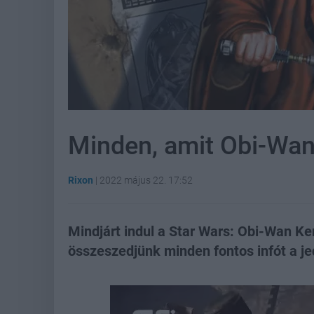
Minden, amit Obi-Wan
Rixon
|
2022 május 22. 17:52
Mindjárt indul a Star Wars: Obi-Wan Ken
összeszedjünk minden fontos infót a je