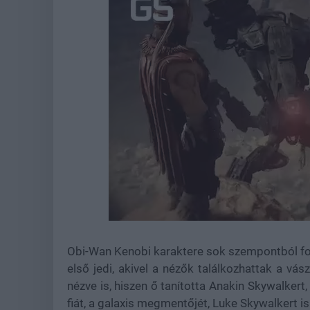
Loaded
:
Unmute
43.72%
Obi-Wan Kenobi karaktere sok szempontból fon
első jedi, akivel a nézők találkozhattak a v
nézve is, hiszen ő tanította Anakin Skywalkert
fiát, a galaxis megmentőjét, Luke Skywalkert is ő