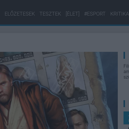
ELŐZETESEK
TESZTEK
[ÉLET]
#ESPORT
KRITIKA
Fi
am
sz