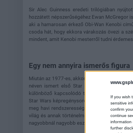
Sir Alec Guinness eredeti trilógiában nyújto
hozzátett népszerűségéhez Ewan McGregor is, 
aki a hamarosan érkező Obi-Wan Kenobi című
csoda hát, hogy ekkora várakozás övezi a szér
mindent, amit Kenobi mesterről tudni érdemes
Egy nem annyira ismerős figura
Miután az 1977-es, akkor még egyszerűen csak
www.gspl
néven ismert első Star Wars epizód váratlan
különböző kapcsolódó termékek, illetve tart
If you wish 
Star Wars képregénysorozat, mely a mai kép
sensitive in
meg havi rendszerességgel. Ekkortájt azonb
confirm you
világ és annak történelme, sem az abban meg
continue se
information 
nagyobbnál nagyobb eszementségek születtek
further disc