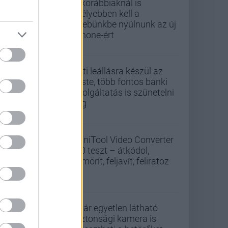
A korábbiaknál is
mélyebben kell a
zsebünkbe nyúlnunk az új
iPhone-ért
Esti leállásra készül az
Erste, több fontos banki
szolgáltatás is szünetelni
fog
MiniTool Video Converter
5.0 teszt – átkódol,
tömörít, feljavít, feliratoz
Akár egyetlen látható
biztonsági kamera is