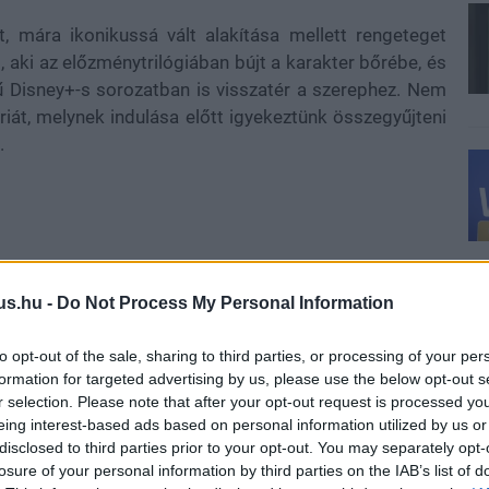
tt, mára ikonikussá vált alakítása mellett rengeteget
aki az előzménytrilógiában bújt a karakter bőrébe, és
 Disney+-s sorozatban is visszatér a szerephez. Nem
iát, melynek indulása előtt igyekeztünk összegyűjteni
.
 Csillagok háborúja címmel illetett, ma Egy új remény
us.hu -
Do Not Process My Personal Information
 világsikerré vált, a Lucasfilm azonnal megkezdte a
almak gyártását. Ilyen volt többek között az 1977-es
to opt-out of the sale, sharing to third parties, or processing of your per
regényekhez hasonlóan a Marvel gondozásában jelent
formation for targeted advertising by us, please use the below opt-out s
an még nem igazán volt részletesen kidolgozva sem a
r selection. Please note that after your opt-out request is processed y
jelenő karakterek, így mindenféle, mai szemmel nézve
eing interest-based ads based on personal information utilized by us or
disclosed to third parties prior to your opt-out. You may separately opt-
 bizonyos történetekben.
losure of your personal information by third parties on the IAB’s list of