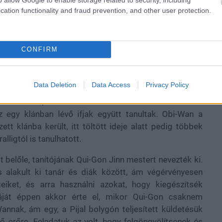
cation functionality and fraud prevention, and other user protection.
CONFIRM
Data Deletion
Data Access
Privacy Policy
 Yavini csata, tehát az Egy új remény eseményei előtt
mba került, ahol a növendékeket klánokba osztották.
z egy klánban lévő ifjak együtt tanultak. Obi-Wan a
ett klánba került, itt töltött ideje alatt pedig többek
lligtól is tanulhatott.
t belőle, tanítójának Qui-Gon Jinn mestert nevezték ki.
s alakult ki tanár és diák között, ám végérvényesen
iket, és arra használni azokat, hogy kiegészítsék
ját éppen akkor érte el, mikor Qui-Gon csaknem
annak, ám egy, a Pijal bolygón teljesített küldetésük
ő erőre. Feladatuk az volt, hogy felgöngyölítsenek és