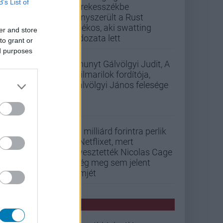
B’s List of
kerekesszékbe
kényszerült a Rust
játékos, aki swatting
er and store
áldozata lett
to grant or
ed purposes
Elhunyt Gálvölgyi Judit, A
szilmarilok fordítója,
Gálvölgyi János felesége
33 milliárd forintra perlik
a Netflixet, mert
elvesztették Nicolas Cage
még meg sem jelent
filmjét
PCW HÍREK