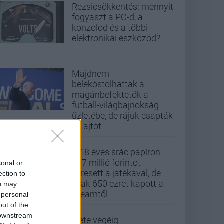
Rezsicsökkentés: mennyit
fogyaszt a PC-d, a
konzolod és a többi
elektronikai eszközöd?
Majdnem
belekóstolhattak a
magánbefektetők a
futball-világbajnokság
üzletébe, de rájuk csapták
az ajtót
A 18 éves srác papíron
437 millió forintot
sonal or
keresett a játékával, de
ection to
csak 650 ezret kapott a
ou may
Steamtől
 personal
out of the
 downstream
Élete végéig