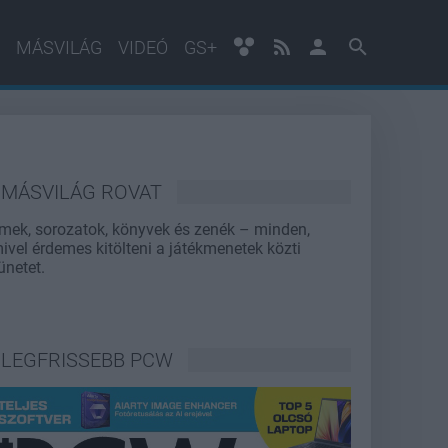
MÁSVILÁG
VIDEÓ
GS+
MÁSVILÁG ROVAT
lmek, sorozatok, könyvek és zenék – minden,
ivel érdemes kitölteni a játékmenetek közti
ünetet.
LEGFRISSEBB PCW