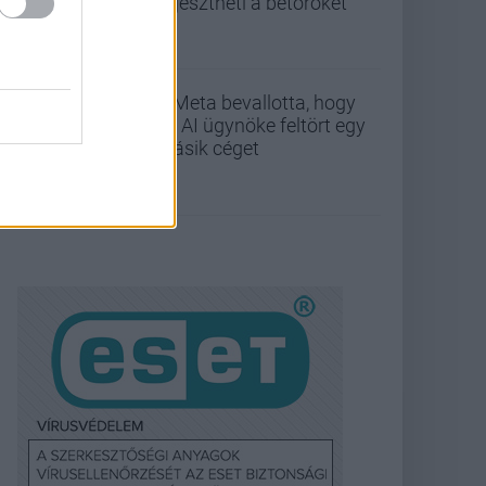
elijesztheti a betörőket
A Meta bevallotta, hogy
az AI ügynöke feltört egy
másik céget