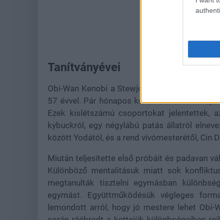
authenti
Tanítványévei
Obi-Wan Kenobi a Stewjon bolygón született a
57 évvel. Pár hónapos korában a Jedi Templo
Ezek kislétszámú csoportokat jelentettek, a
kybuckról, egy négylábú patás állatról elnevez
között Yodától, és a rend vívómesterétől, Cin Dra
Miután teljesítette első próbáit és padavan vál
Különböző mentalitásuk miatt sok konfliktu
megtanulták tisztelni egymásban különbsége
egymást. Együttműködésük végleges formá
lemondott arról, hogy jó mestere lehet Obi-W
során ráébredt a kettejük különbségeiben rejl