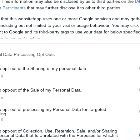
. This information may also be disclosed by us to third parties on the
IA
tten változatos elképzelései voltak az alkotóknak, így
Participants
that may further disclose it to other third parties.
etősen furcsának ható történetet a Marvel retró
pikusan főként képregényhősökre, leginkább talán a
 that this website/app uses one or more Google services and may gath
including but not limited to your visit or usage behaviour. You may click 
ványos öltözékére emlékeztető ruhát viselt, és a
 to Google and its third-party tags to use your data for below specifi
meg, amit mára megszokottnak tekinthetünk a rend
ogle consent section.
 bárban (na jó, ez utóbbi azért nem áll olyan messze az
orán fénykardjával megölte a kocsma egyik kötekedő
l Data Processing Opt Outs
unk" jellegű feloldása ez egy ilyen helyzetnek, annyi
a Legendák kontinuitás soraiba tartoznak.
o opt-out of the Sharing of my personal data.
In
o opt-out of the Sale of my Personal Data.
In
to opt-out of processing my Personal Data for Targeted
ing.
In
o opt-out of Collection, Use, Retention, Sale, and/or Sharing
ersonal Data that Is Unrelated with the Purposes for which it
lected.