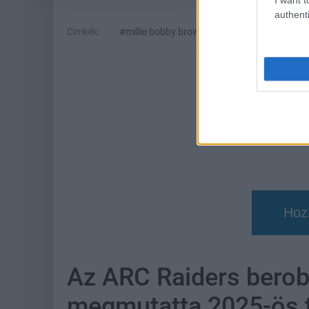
authenti
Címkék:
#millie bobby brown
#david harbour
#
Hoz
Az ARC Raiders berob
megmutatta 2025-ös t