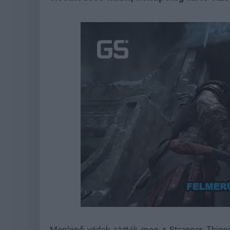
Loaded
:
Unmute
21.86%
Meglepő vádak rázták meg a Stranger Things v