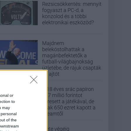
Rezsicsökkentés: mennyit
fogyaszt a PC-d, a
konzolod és a többi
elektronikai eszközöd?
Majdnem
belekóstolhattak a
magánbefektetők a
futball-világbajnokság
üzletébe, de rájuk csapták
az ajtót
A 18 éves srác papíron
437 millió forintot
sonal or
keresett a játékával, de
ection to
csak 650 ezret kapott a
ou may
Steamtől
 personal
out of the
 downstream
Élete végéig