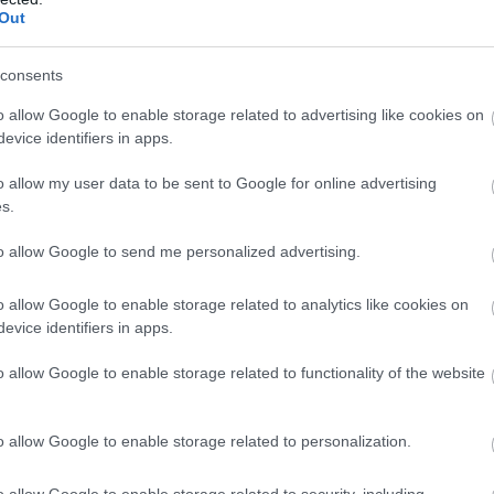
Out
consents
o allow Google to enable storage related to advertising like cookies on
evice identifiers in apps.
o allow my user data to be sent to Google for online advertising
s.
to allow Google to send me personalized advertising.
etflix képviselői nem szólaltak meg az ügyben, a hír
gkör uralkodik a Stranger Things stábja körül, éppen
o allow Google to enable storage related to analytics like cookies on
ata a végéhez közeledik.
evice identifiers in apps.
o allow Google to enable storage related to functionality of the website
b hangulata – Jön a második forduló! (X)
o allow Google to enable storage related to personalization.
sorozat.
o allow Google to enable storage related to security, including