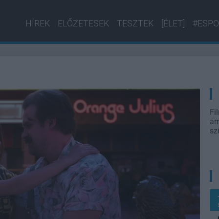
HÍREK
ELŐZETESEK
TESZTEK
[ÉLET]
#ESPO
Fi
am
sz