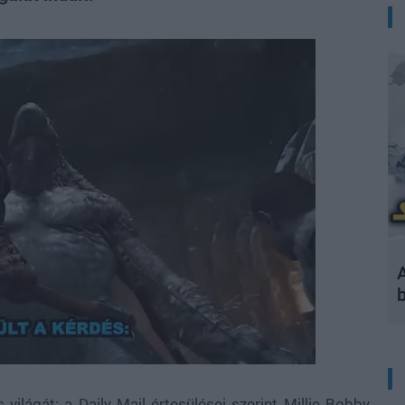
A
ilágát: a Daily Mail értesülései szerint Millie Bobby