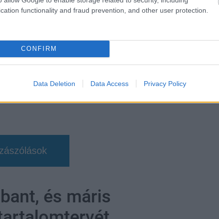
cation functionality and fraud prevention, and other user protection.
stranger things
#zaklatás
CONFIRM
Data Deletion
Data Access
Privacy Policy
zászólások
bant, és máris
artalomtervét