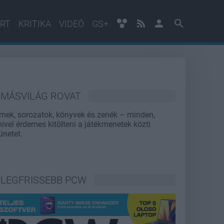
RT
KRITIKA
VIDEÓ
GS+
MÁSVILÁG ROVAT
lmek, sorozatok, könyvek és zenék – minden,
ivel érdemes kitölteni a játékmenetek közti
ünetet.
LEGFRISSEBB PCW