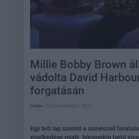
Millie Bobby Brown áll
vádolta David Harbour
forgatásán
Csirke
|
2025 november 2. 18:20
Egy brit lap szerint a színésznő hivatal
viselkedése miatt, hónapokig tartó vizsg