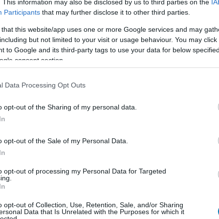
. This information may also be disclosed by us to third parties on the
IA
szél". A produkcióhoz közel állók ugyanakkor azt
Participants
that may further disclose it to other third parties.
kolni a sorozat grandiózus fináléját, amely november
 that this website/app uses one or more Google services and may gath
including but not limited to your visit or usage behaviour. You may click 
 to Google and its third-party tags to use your data for below specifi
ogle consent section.
l Data Processing Opt Outs
o opt-out of the Sharing of my personal data.
In
o opt-out of the Sale of my Personal Data.
In
to opt-out of processing my Personal Data for Targeted
ing.
In
o opt-out of Collection, Use, Retention, Sale, and/or Sharing
ersonal Data that Is Unrelated with the Purposes for which it
lected.