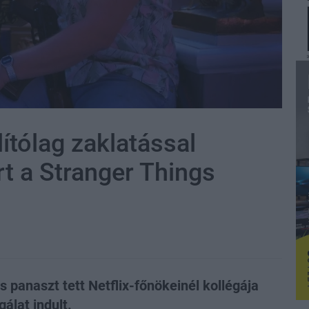
ítólag zaklatással
t a Stranger Things
os panaszt tett Netflix-főnökeinél kollégája
álat indult.