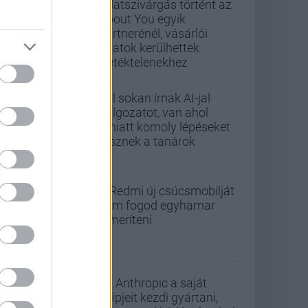
Adatszivárgás történt az
About You egyik
partnerénél, vásárlói
adatok kerülhettek
illetéktelenekhez
Túl sokan írnak AI-jal
dolgozatot, van ahol
emiatt komoly lépéseket
tesznek a tanárok
A Redmi új csúcsmobilját
nem fogod egyhamar
lemeríteni
Az Anthropic a saját
chipjeit kezdi gyártani,