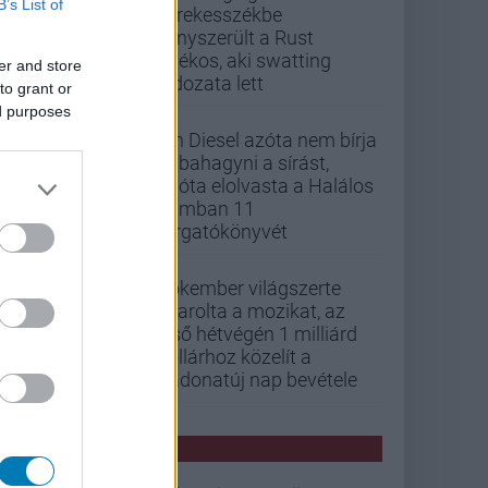
B’s List of
kerekesszékbe
kényszerült a Rust
játékos, aki swatting
er and store
áldozata lett
to grant or
ed purposes
Vin Diesel azóta nem bírja
abbahagyni a sírást,
mióta elolvasta a Halálos
iramban 11
forgatókönyvét
Pókember világszerte
letarolta a mozikat, az
első hétvégén 1 milliárd
dollárhoz közelít a
Vadonatúj nap bevétele
PCW HÍREK