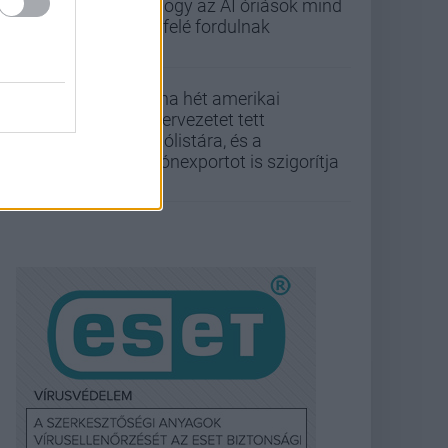
ahogy az AI óriások mind
befelé fordulnak
Kína hét amerikai
szervezetet tett
tiltólistára, és a
drónexportot is szigorítja