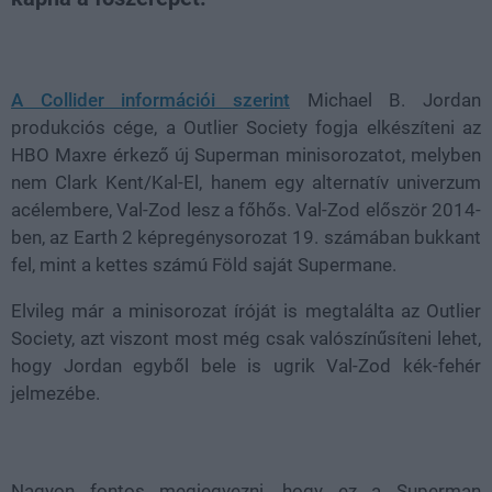
Loaded
:
Unmute
38.26%
A Collider információi szerint
Michael B. Jordan
produkciós cége, a Outlier Society fogja elkészíteni az
HBO Maxre érkező új Superman minisorozatot, melyben
nem Clark Kent/Kal-El, hanem egy alternatív univerzum
acélembere, Val-Zod lesz a főhős. Val-Zod először 2014-
ben, az Earth 2 képregénysorozat 19. számában bukkant
fel, mint a kettes számú Föld saját Supermane.
Elvileg már a minisorozat íróját is megtalálta az Outlier
Society, azt viszont most még csak valószínűsíteni lehet,
hogy Jordan egyből bele is ugrik Val-Zod kék-fehér
jelmezébe.
Nagyon fontos megjegyezni, hogy ez a Superman