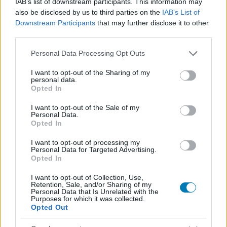
IAB’s list of downstream participants. This information may
Feliratkozom
also be disclosed by us to third parties on the
IAB’s List of
Downstream Participants
that may further disclose it to other
third parties.
Please note that this website/app uses one or more Google
Personal Data Processing Opt Outs
services and may gather and store information including but
SMASH by Meló-Diák: Homok, zene és a nyár legjobb
not limited to your visit or usage behaviour. You may click to
I want to opt-out of the Sharing of my
hangulata – Jön a második forduló! (X)
personal data.
grant or deny consent to Google and its third-party tags to
Július végén folytatódik a balatoni strandröplabda-
Opted In
sorozat.
use your data for below specified purposes in below Google
consent section.
I want to opt-out of the Sale of my
Personal Data.
Opted In
I want to opt-out of processing my
Címkék:
#dc comics
#képregény
#superman
#hbo
Personal Data for Targeted Advertising.
Opted In
max
#warner
#michael b. jordan
I want to opt-out of Collection, Use,
Retention, Sale, and/or Sharing of my
Personal Data that Is Unrelated with the
Purposes for which it was collected.
Opted Out