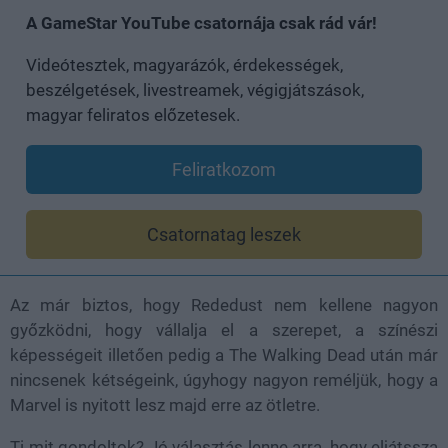
A GameStar YouTube csatornája csak rád vár!
Videótesztek, magyarázók, érdekességek,
beszélgetések, livestreamek, végigjátszások,
magyar feliratos előzetesek.
Feliratkozom
Csatornatag leszek
Az már biztos, hogy Rededust nem kellene nagyon
győzködni, hogy vállalja el a szerepet, a színészi
képességeit illetően pedig a The Walking Dead után már
nincsenek kétségeink, úgyhogy nagyon reméljük, hogy a
Marvel is nyitott lesz majd erre az ötletre.
Ti mit gondoltok? Jó választás lenne arra, hogy eljátssza