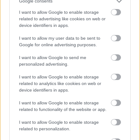
Google consents
I want to allow Google to enable storage
related to advertising like cookies on web or
device identifiers in apps.
Hozzászólások
I want to allow my user data to be sent to
Google for online advertising purposes.
Norman Reedus nagyon
I want to allow Google to send me
personalized advertising.
szívesen bújna az egyik Marvel
I want to allow Google to enable storage
szuperhős bőrébe
related to analytics like cookies on web or
device identifiers in apps.
Tonight
|
2021 július 25. 07:41
I want to allow Google to enable storage
related to functionality of the website or app.
A The Walking Dead sztárja egy interjúban
I want to allow Google to enable storage
related to personalization.
beszélt arról, hogy mennyire szeretné
megformálni a Marvel ikonikus karakterét.