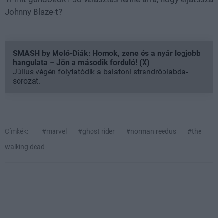
Johnny Blaze-t?
SMASH by Meló-Diák: Homok, zene és a nyár legjobb
hangulata – Jön a második forduló! (X)
Július végén folytatódik a balatoni strandröplabda-
sorozat.
Címkék:
#marvel
#ghost rider
#norman reedus
#the
walking dead