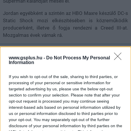
Superman kalandjait meséli el.
Jordan egyébként a szintén az HBO Maxre készülő DC-s
Static Shock mozi elkészítésében is közreműködik
producerként, illetve ő fogja rendezni a Creed III-at.
Mozgalmas évek várnak rá.
Nem akarsz lemaradni semmiről?
www.gsplus.hu -
Do Not Process My Personal
Information
Rengeteg hír és cikk vár rád, lehet, hogy éppen nem
jön szembe GSO-n vagy a social médiában. Segítünk,
If you wish to opt-out of the sale, sharing to third parties, or
hogy naprakész maradj, kiválogatjuk neked a
processing of your personal or sensitive information for
legjobbakat,
iratkozz fel hírlevelünkre!
targeted advertising by us, please use the below opt-out
section to confirm your selection. Please note that after your
opt-out request is processed you may continue seeing
interest-based ads based on personal information utilized by
Kijelentem, hogy az
adatkezelési nyilatkozat
tartalmát
us or personal information disclosed to third parties prior to
megismertem és azt elfogadom.
your opt-out. You may separately opt-out of the further
disclosure of your personal information by third parties on the