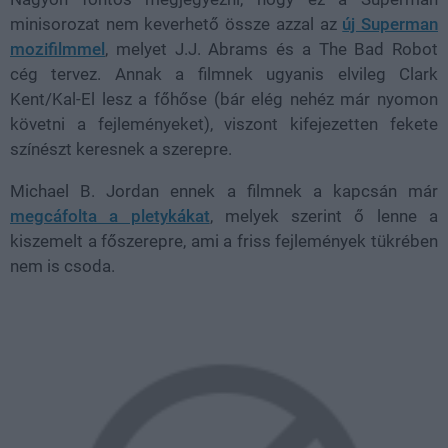
minisorozat nem keverhető össze azzal az
új Superman
mozifilmmel
, melyet J.J. Abrams és a The Bad Robot
cég tervez. Annak a filmnek ugyanis elvileg Clark
Kent/Kal-El lesz a főhőse (bár elég nehéz már nyomon
követni a fejleményeket), viszont kifejezetten fekete
színészt keresnek a szerepre.
Michael B. Jordan ennek a filmnek a kapcsán már
megcáfolta a pletykákat
, melyek szerint ő lenne a
kiszemelt a főszerepre, ami a friss fejlemények tükrében
nem is csoda.