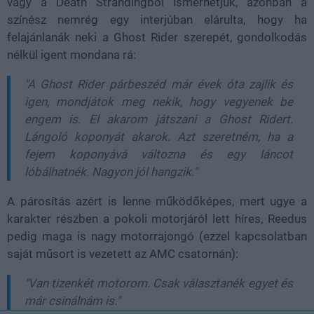
vagy a Death Strandingből ismerhetjük, azonban a
színész nemrég egy interjúban elárulta, hogy ha
felajánlanák neki a Ghost Rider szerepét, gondolkodás
nélkül igent mondana rá:
"A Ghost Rider párbeszéd már évek óta zajlik és
igen, mondjátok meg nekik, hogy vegyenek be
engem is. El akarom játszani a Ghost Ridert.
Lángoló koponyát akarok. Azt szeretném, ha a
fejem koponyává változna és egy láncot
lóbálhatnék. Nagyon jól hangzik."
A párosítás azért is lenne működőképes, mert ugye a
karakter részben a pokoli motorjáról lett híres, Reedus
pedig maga is nagy motorrajongó (ezzel kapcsolatban
saját műsort is vezetett az AMC csatornán):
"Van tizenkét motorom. Csak választanék egyet és
már csinálnám is."