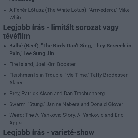
A Fehér Lótusz (The White Lotus), "Arrivederci," Mike
White
Legjobb írás - limitált sorozat vagy
tévéfilm
Balhé (Beef), "The Birds Don't Sing, They Screech in
Pain," Lee Sung Jin
Fire Island, Joel Kim Booster
Fleishman Is in Trouble, "Me-Time," Taffy Brodesser-
Akner
Prey, Patrick Aison and Dan Trachtenberg
Swarm, "Stung," Janine Nabers and Donald Glover
Weird: The Al Yankovic Story, Al Yankovic and Eric
Appel
Legjobb írás - varieté-show