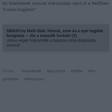
Az Úriemberek sorozat márciusban rajtol el a Netflixen.
Ti nézni fogjátok?
SMASH by Meló-Diák: Homok, zene és a nyár legjobb
hangulata – Jön a második forduló! (X)
Július végén folytatódik a balatoni strandröplabda-
sorozat.
Címkék:
#úriemberek
#guy ritchie
#netflix
#the
gentlemen
#theo james