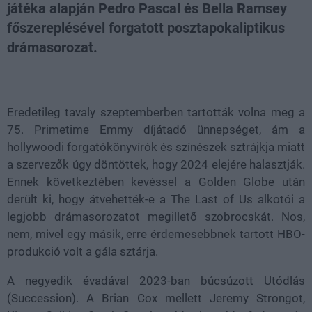
játéka alapján Pedro Pascal és Bella Ramsey
főszereplésével forgatott posztapokaliptikus
drámasorozat.
Loaded
:
Unmute
38.26%
Eredetileg tavaly szeptemberben tartották volna meg a
75. Primetime Emmy díjátadó ünnepséget, ám a
hollywoodi forgatókönyvírók és színészek sztrájkja miatt
a szervezők úgy döntöttek, hogy 2024 elejére halasztják.
Ennek következtében kevéssel a Golden Globe után
derült ki, hogy átvehették-e a The Last of Us alkotói a
legjobb drámasorozatot megillető szobrocskát. Nos,
nem, mivel egy másik, erre érdemesebbnek tartott HBO-
produkció volt a gála sztárja.
A negyedik évadával 2023-ban búcsúzott Utódlás
(Succession). A Brian Cox mellett Jeremy Strongot,