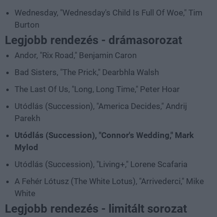
Wednesday, "Wednesday's Child Is Full Of Woe," Tim
Burton
Legjobb rendezés - drámasorozat
Andor, "Rix Road," Benjamin Caron
Bad Sisters, "The Prick," Dearbhla Walsh
The Last Of Us, "Long, Long Time," Peter Hoar
Utódlás (Succession), "America Decides," Andrij
Parekh
Utódlás (Succession), "Connor's Wedding," Mark
Mylod
Utódlás (Succession), "Living+," Lorene Scafaria
A Fehér Lótusz (The White Lotus), "Arrivederci," Mike
White
Legjobb rendezés - limitált sorozat