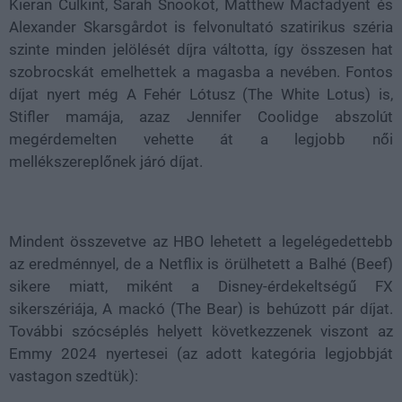
Kieran Culkint, Sarah Snookot, Matthew Macfadyent és
Alexander Skarsgårdot is felvonultató szatirikus széria
szinte minden jelölését díjra váltotta, így összesen hat
szobrocskát emelhettek a magasba a nevében. Fontos
díjat nyert még A Fehér Lótusz (The White Lotus) is,
Stifler mamája, azaz Jennifer Coolidge abszolút
megérdemelten vehette át a legjobb női
mellékszereplőnek járó díjat.
Mindent összevetve az HBO lehetett a legelégedettebb
az eredménnyel, de a Netflix is örülhetett a Balhé (Beef)
sikere miatt, miként a Disney-érdekeltségű FX
sikerszériája, A mackó (The Bear) is behúzott pár díjat.
További szócséplés helyett következzenek viszont az
Emmy 2024 nyertesei (az adott kategória legjobbját
vastagon szedtük):