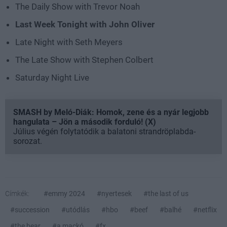
The Daily Show with Trevor Noah
Last Week Tonight with John Oliver
Late Night with Seth Meyers
The Late Show with Stephen Colbert
Saturday Night Live
SMASH by Meló-Diák: Homok, zene és a nyár legjobb
hangulata – Jön a második forduló! (X)
Július végén folytatódik a balatoni strandröplabda-
sorozat.
Címkék:
#emmy 2024
#nyertesek
#the last of us
#succession
#utódlás
#hbo
#beef
#balhé
#netflix
#the bear
#a mackó
#fx