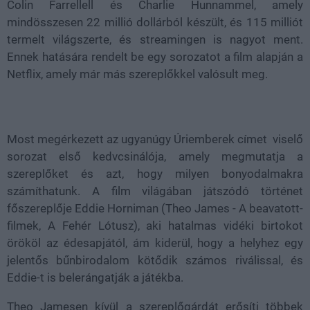
Colin Farrellell és Charlie Hunnammel, amely
mindösszesen 22 millió dollárból készült, és 115 milliót
termelt világszerte, és streamingen is nagyot ment.
Ennek hatására rendelt be egy sorozatot a film alapján a
Netflix, amely már más szereplőkkel valósult meg.
Most megérkezett az ugyanúgy Úriemberek címet viselő
sorozat első kedvcsinálója, amely megmutatja a
szereplőket és azt, hogy milyen bonyodalmakra
számíthatunk. A film világában játszódó történet
főszereplője Eddie Horniman (Theo James - A beavatott-
filmek, A Fehér Lótusz), aki hatalmas vidéki birtokot
örököl az édesapjától, ám kiderül, hogy a helyhez egy
jelentős bűnbirodalom kötődik számos riválissal, és
Eddie-t is belerángatják a játékba.
Theo Jamesen kívül a szereplőgárdát erősíti többek