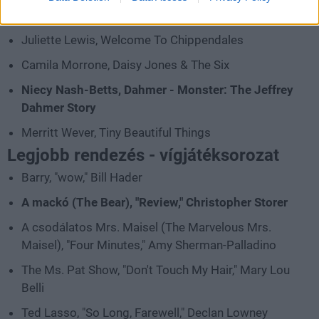
Claire Danes, Fleishman Is In Trouble
Juliette Lewis, Welcome To Chippendales
Camila Morrone, Daisy Jones & The Six
Niecy Nash-Betts, Dahmer - Monster: The Jeffrey
Dahmer Story
Merritt Wever, Tiny Beautiful Things
Legjobb rendezés - vígjátéksorozat
Barry, "wow," Bill Hader
A mackó (The Bear), "Review," Christopher Storer
A csodálatos Mrs. Maisel (The Marvelous Mrs.
Maisel), "Four Minutes," Amy Sherman-Palladino
The Ms. Pat Show, "Don't Touch My Hair," Mary Lou
Belli
Ted Lasso, "So Long, Farewell," Declan Lowney