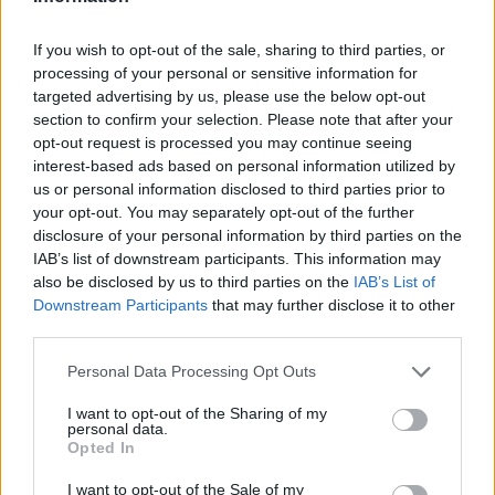
The Oscars
If you wish to opt-out of the sale, sharing to third parties, or
processing of your personal or sensitive information for
75th Annual Tony Awards
targeted advertising by us, please use the below opt-out
Legjobb limitált sorozat vagy tévéfilm
section to confirm your selection. Please note that after your
opt-out request is processed you may continue seeing
Balhé (Beef)
interest-based ads based on personal information utilized by
Dahmer-Monster: The Jeffrey Dahmer Story
us or personal information disclosed to third parties prior to
your opt-out. You may separately opt-out of the further
Daisy Jones and the Six
disclosure of your personal information by third parties on the
IAB’s list of downstream participants. This information may
Fleishman Is in Trouble
also be disclosed by us to third parties on the
IAB’s List of
Obi-Wan Kenobi
Downstream Participants
that may further disclose it to other
third parties.
Legjobb férfi színész - limitált sorozat
vagy tévéfilm
Please note that this website/app uses one or more Google
Personal Data Processing Opt Outs
services and may gather and store information including but
Taron Egerton, Fekete madár (Black Bird)
not limited to your visit or usage behaviour. You may click to
I want to opt-out of the Sharing of my
personal data.
grant or deny consent to Google and its third-party tags to
Kumail Nanjiani, Isten hozott a Chippendalesben
Opted In
use your data for below specified purposes in below Google
(Welcome the Chippendales)
consent section.
I want to opt-out of the Sale of my