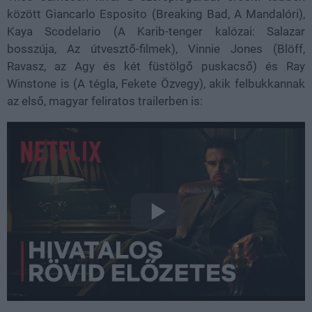
között Giancarlo Esposito (Breaking Bad, A Mandalóri),
Kaya Scodelario (A Karib-tenger kalózai: Salazar
bosszúja, Az útvesztő-filmek), Vinnie Jones (Blöff,
Ravasz, az Agy és két füstölgő puskacső) és Ray
Winstone is (A tégla, Fekete Özvegy), akik felbukkannak
az első, magyar feliratos trailerben is: