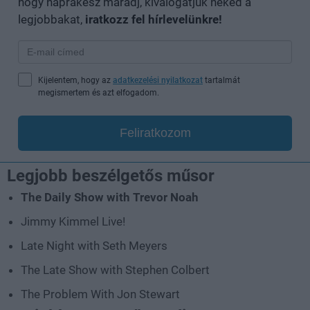
hogy naprakész maradj, kiválogatjuk neked a
legjobbakat,
iratkozz fel hírlevelünkre!
Kijelentem, hogy az
adatkezelési nyilatkozat
tartalmát
megismertem és azt elfogadom.
Feliratkozom
Legjobb beszélgetős műsor
The Daily Show with Trevor Noah
Jimmy Kimmel Live!
Late Night with Seth Meyers
The Late Show with Stephen Colbert
The Problem With Jon Stewart