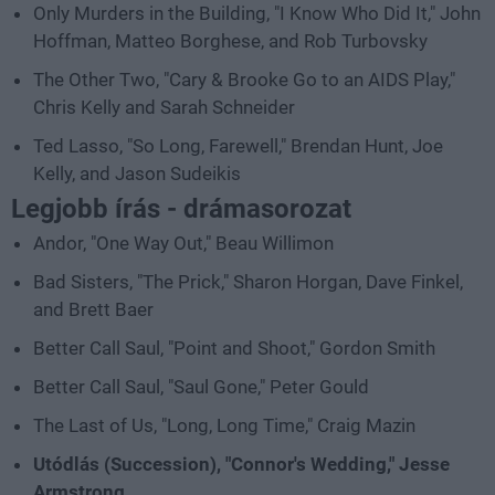
Only Murders in the Building, "I Know Who Did It," John
Hoffman, Matteo Borghese, and Rob Turbovsky
The Other Two, "Cary & Brooke Go to an AIDS Play,"
Chris Kelly and Sarah Schneider
Ted Lasso, "So Long, Farewell," Brendan Hunt, Joe
Kelly, and Jason Sudeikis
Legjobb írás - drámasorozat
Andor, "One Way Out," Beau Willimon
Bad Sisters, "The Prick," Sharon Horgan, Dave Finkel,
and Brett Baer
Better Call Saul, "Point and Shoot," Gordon Smith
Better Call Saul, "Saul Gone," Peter Gould
The Last of Us, "Long, Long Time," Craig Mazin
Utódlás (Succession), "Connor's Wedding," Jesse
Armstrong