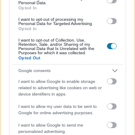
Evan Peters, Dahmer - Monster: The Jeffrey Dahmer
Personal Data.
Opted In
Story
I want to opt-out of processing my
Daniel Radcliffe, Weird: The Al Yankovic Story
Personal Data for Targeted Advertising.
Opted In
Michael Shannon, George & Tammy
I want to opt-out of Collection, Use,
Steven Yeun, Balhé (Beef)
Retention, Sale, and/or Sharing of my
Personal Data that Is Unrelated with the
Legjobb női színész - limitált sorozat
Purposes for which it was collected.
Opted Out
vagy tévéfilm
Lizzy Caplan, Fleishman Is in Trouble
Google consents
Jessica Chastain, George & Tammy
I want to allow Google to enable storage
related to advertising like cookies on web or
Dominique Fishback, Swarm
device identifiers in apps.
Kathryn Hahn, Tiny Beautiful Things
I want to allow my user data to be sent to
Riley Keough, Daisy Jones and the Six
Google for online advertising purposes.
Ali Wong, Balhé (Beef)
I want to allow Google to send me
Legjobb férfi mellékszereplő - limitált
personalized advertising.