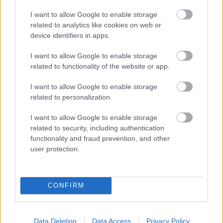
sorozat vagy tévéfilm
I want to allow Google to enable storage
Murray Bartlett, Isten hozott a Chippendalesben
related to analytics like cookies on web or
device identifiers in apps.
(Welcome to Chippendales)
Paul Walter Hauser, Fekete madár (Black Bird)
I want to allow Google to enable storage
related to functionality of the website or app.
Richard Jenkins, Dahmer-Monster: The Jeffrey
Dahmer Story
I want to allow Google to enable storage
related to personalization.
Joseph Lee, Balhé (Beef)
I want to allow Google to enable storage
Ray Liotta, Fekete madár (Black Bird)
related to security, including authentication
Young Mazino, Balhé (Beef)
functionality and fraud prevention, and other
user protection.
Jesse Plemons, Love & Death
Legjobb női mellékszereplő - limitált
sorozat vagy tévéfilm
CONFIRM
Annaleigh Ashford, Welcome To Chippendales
Maria Bello, Balhé (Beef)
Data Deletion
Data Access
Privacy Policy