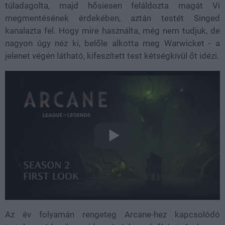
túladagolta, majd hősiesen feláldozta magát Vi
megmentésének érdekében, aztán testét Singed
kanalazta fel. Hogy mire használta, még nem tudjuk, de
nagyon úgy néz ki, belőle alkotta meg Warwicket - a
jelenet végén látható, kifeszített test kétségkívül őt idézi.
Az év folyamán rengeteg Arcane-hez kapcsolódó