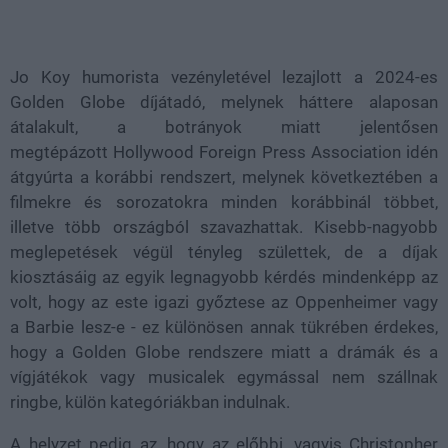
Loaded
:
Unmute
38.26%
Jo Koy humorista vezényletével lezajlott a 2024-es
Golden Globe díjátadó, melynek háttere alaposan
átalakult, a botrányok miatt jelentősen
megtépázott Hollywood Foreign Press Association idén
átgyúrta a korábbi rendszert, melynek következtében a
filmekre és sorozatokra minden korábbinál többet,
illetve több országból szavazhattak. Kisebb-nagyobb
meglepetések végül tényleg születtek, de a díjak
kiosztásáig az egyik legnagyobb kérdés mindenképp az
volt, hogy az este igazi győztese az Oppenheimer vagy
a Barbie lesz-e - ez különösen annak tükrében érdekes,
hogy a Golden Globe rendszere miatt a drámák és a
vígjátékok vagy musicalek egymással nem szállnak
ringbe, külön kategóriákban indulnak.
A helyzet pedig az, hogy az előbbi, vagyis Christopher