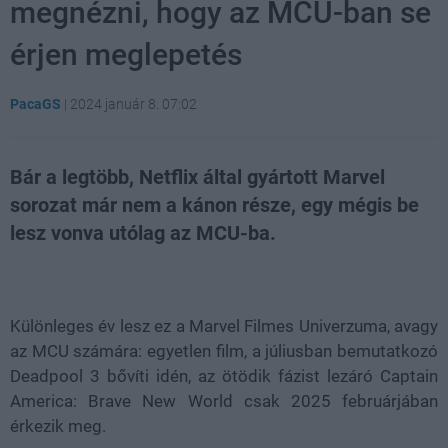
megnézni, hogy az MCU-ban se
érjen meglepetés
PacaGS
|
2024 január 8. 07:02
Bár a legtöbb, Netflix által gyártott Marvel
sorozat már nem a kánon része, egy mégis be
lesz vonva utólag az MCU-ba.
Loaded
:
Unmute
21.02%
Különleges év lesz ez a Marvel Filmes Univerzuma, avagy
az MCU számára: egyetlen film, a júliusban bemutatkozó
Deadpool 3 bővíti idén, az ötödik fázist lezáró Captain
America: Brave New World csak 2025 februárjában
érkezik meg.