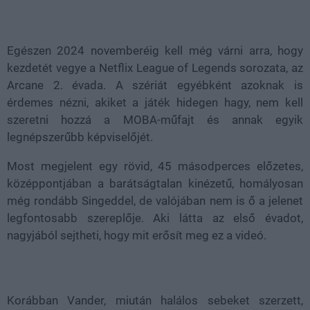
Loaded
:
Unmute
21.02%
Egészen 2024 novemberéig kell még várni arra, hogy
kezdetét vegye a Netflix League of Legends sorozata, az
Arcane 2. évada. A szériát egyébként azoknak is
érdemes nézni, akiket a játék hidegen hagy, nem kell
szeretni hozzá a MOBA-műfajt és annak egyik
legnépszerűbb képviselőjét.
Most megjelent egy rövid, 45 másodperces előzetes,
középpontjában a barátságtalan kinézetű, homályosan
még rondább Singeddel, de valójában nem is ő a jelenet
legfontosabb szereplője. Aki látta az első évadot,
nagyjából sejtheti, hogy mit erősít meg ez a videó.
Korábban Vander, miután halálos sebeket szerzett,