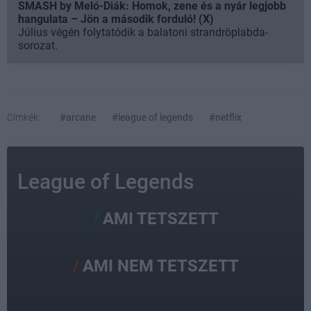
SMASH by Meló-Diák: Homok, zene és a nyár legjobb
hangulata – Jön a második forduló! (X)
Július végén folytatódik a balatoni strandröplabda-
sorozat.
Címkék:
#arcane
#league of legends
#netflix
League of Legends
AMI TETSZETT
AMI NEM TETSZETT