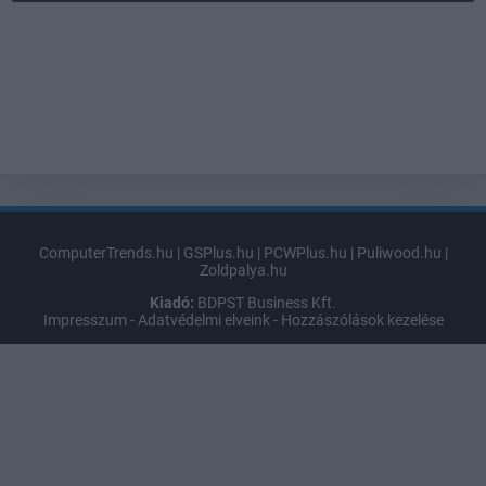
ComputerTrends.hu
|
GSPlus.hu
|
PCWPlus.hu
|
Puliwood.hu
|
Zoldpalya.hu
Kiadó:
BDPST Business Kft.
Impresszum
-
Adatvédelmi elveink
-
Hozzászólások kezelése