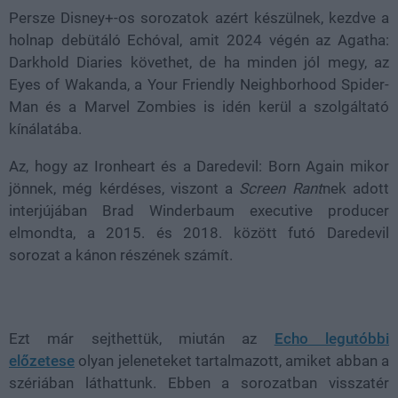
Persze Disney+-os sorozatok azért készülnek, kezdve a
holnap debütáló Echóval, amit 2024 végén az Agatha:
Darkhold Diaries követhet, de ha minden jól megy, az
Eyes of Wakanda, a Your Friendly Neighborhood Spider-
Man és a Marvel Zombies is idén kerül a szolgáltató
kínálatába.
Az, hogy az Ironheart és a Daredevil: Born Again mikor
jönnek, még kérdéses, viszont a
Screen Rant
nek adott
interjújában Brad Winderbaum executive producer
elmondta, a 2015. és 2018. között futó Daredevil
sorozat a kánon részének számít.
Ezt már sejthettük, miután az
Echo legutóbbi
előzetese
olyan jeleneteket tartalmazott, amiket abban a
szériában láthattunk. Ebben a sorozatban visszatér