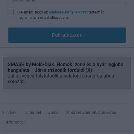
Kijelentem, hogy az
adatkezelési nyilatkozat
tartalmát
megismertem és azt elfogadom.
Feliratkozom
SMASH by Meló-Diák: Homok, zene és a nyár legjobb
hangulata – Jön a második forduló! (X)
Július végén folytatódik a balatoni strandröplabda-
sorozat.
Címkék:
#marvel
#mcu
#marvel cinematic universe
#daredevil