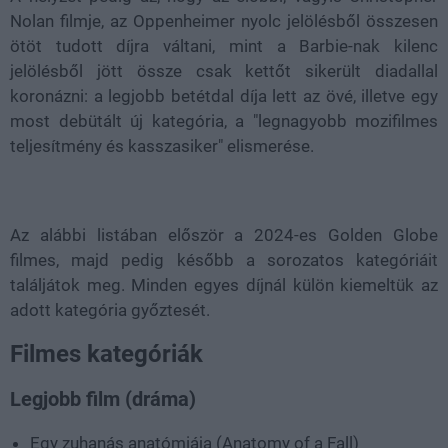
Nolan filmje, az Oppenheimer nyolc jelölésből összesen
ötöt tudott díjra váltani, mint a Barbie-nak kilenc
jelölésből jött össze csak kettőt sikerült diadallal
koronázni: a legjobb betétdal díja lett az övé, illetve egy
most debütált új kategória, a "legnagyobb mozifilmes
teljesítmény és kasszasiker" elismerése.
Az alábbi listában először a 2024-es Golden Globe
filmes, majd pedig később a sorozatos kategóriáit
találjátok meg. Minden egyes díjnál külön kiemeltük az
adott kategória győztesét.
Filmes kategóriák
Legjobb film (dráma)
Egy zuhanás anatómiája (Anatomy of a Fall)