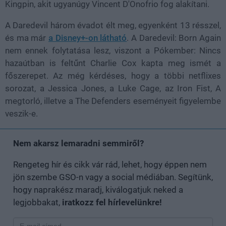
Kingpin, akit ugyanúgy Vincent D'Onofrio fog alakítani.
A Daredevil három évadot élt meg, egyenként 13 résszel,
és ma már
a Disney+-on látható
. A Daredevil: Born Again
nem ennek folytatása lesz, viszont a Pókember: Nincs
hazaútban is feltűnt Charlie Cox kapta meg ismét a
főszerepet. Az még kérdéses, hogy a többi netflixes
sorozat, a Jessica Jones, a Luke Cage, az Iron Fist, A
megtorló, illetve a The Defenders eseményeit figyelembe
veszik-e.
Nem akarsz lemaradni semmiről?
Rengeteg hír és cikk vár rád, lehet, hogy éppen nem
jön szembe GSO-n vagy a social médiában. Segítünk,
hogy naprakész maradj, kiválogatjuk neked a
legjobbakat,
iratkozz fel hírlevelünkre!