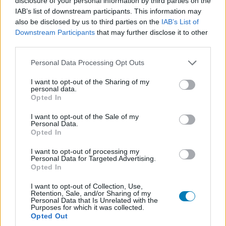
disclosure of your personal information by third parties on the
IAB’s list of downstream participants. This information may
Fellow Travelers
also be disclosed by us to third parties on the
IAB’s List of
Minden kémia (Lessons in Chemistry)
Downstream Participants
that may further disclose it to other
third parties.
Legjobb stand-up műsor
Please note that this website/app uses one or more Google
Personal Data Processing Opt Outs
services and may gather and store information including but
Ricky Gervais: Armageddon
not limited to your visit or usage behaviour. You may click to
I want to opt-out of the Sharing of my
personal data.
grant or deny consent to Google and its third-party tags to
Trevor Noah: Where Was I
Opted In
use your data for below specified purposes in below Google
Chris Rock: Selective Outrage
consent section.
I want to opt-out of the Sale of my
Personal Data.
Amy Schumer: Emergency Contact
Opted In
Wanda Sykes: I'm an Entertainer
I want to opt-out of processing my
Personal Data for Targeted Advertising.
Sarah Silverman: Someone You Love
Opted In
Legjobb férfi főszereplő (drámasorozat)
I want to opt-out of Collection, Use,
Retention, Sale, and/or Sharing of my
Personal Data that Is Unrelated with the
Purposes for which it was collected.
Brian Cox - Utódlás
Opted Out