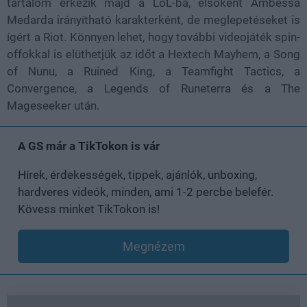
tartalom érkezik majd a LoL-ba, elsőként Ambessa
Medarda irányítható karakterként, de meglepetéseket is
ígért a Riot. Könnyen lehet, hogy további videojáték spin-
offokkal is elüthetjük az időt a Hextech Mayhem, a Song
of Nunu, a Ruined King, a Teamfight Tactics, a
Convergence, a Legends of Runeterra és a The
Mageseeker után.
A GS már a TikTokon is vár
Hírek, érdekességek, tippek, ajánlók, unboxing,
hardveres videók, minden, ami 1-2 percbe belefér.
Kövess minket TikTokon is!
Megnézem