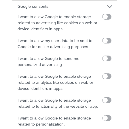
Kieran Culkin - Utódlás
Google consents
Gary Oldman - Utolsó befutók (Slow Horses)
I want to allow Google to enable storage
Pedro Pascal - The Last of Us
related to advertising like cookies on web or
device identifiers in apps.
Jeremy Strong - Utódlás
Dominic West - A korona
I want to allow my user data to be sent to
Google for online advertising purposes.
Legjobb női főszereplő (drámasorozat)
I want to allow Google to send me
personalized advertising.
Helen Mirren - 1923
Bella Ramsey - The Last of Us
I want to allow Google to enable storage
related to analytics like cookies on web or
Keri Russell - A diplomata
device identifiers in apps.
Sarah Snook - Utódlás
I want to allow Google to enable storage
Imelda Staunton - A korona
related to functionality of the website or app.
Emma Stone - The Curse
I want to allow Google to enable storage
related to personalization.