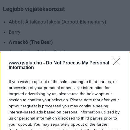
Legjobb vígjátéksorozat
Abbott Általános Iskola (Abbott Elementary)
Barry
A mackó (The Bear)
Az esküdtszék (Jury Duty)
Gyilkos a házban (Only Murders in the Building)
www.gsplus.hu -
Do Not Process My Personal
Information
Ted Lasso
If you wish to opt-out of the sale, sharing to third parties, or
Legjobb minisorozat vagy antológiasorozat
processing of your personal or sensitive information for
targeted advertising by us, please use the below opt-out
A láthatatlan fény (All the Light We Cannot See)
section to confirm your selection. Please note that after your
opt-out request is processed you may continue seeing
Balhé (Beef)
interest-based ads based on personal information utilized by
Daisy Jones and the Six
us or personal information disclosed to third parties prior to
your opt-out. You may separately opt-out of the further
Fargo