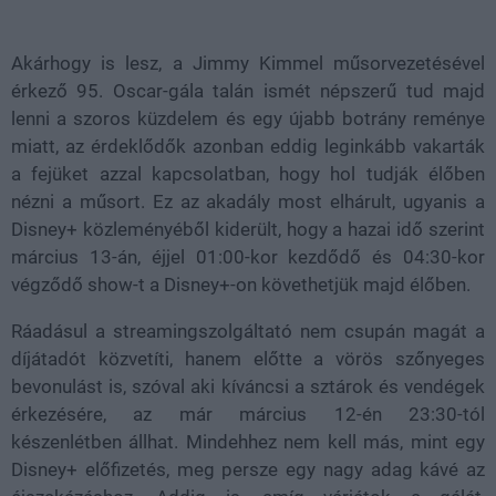
Akárhogy is lesz, a Jimmy Kimmel műsorvezetésével
érkező 95. Oscar-gála talán ismét népszerű tud majd
lenni a szoros küzdelem és egy újabb botrány reménye
miatt, az érdeklődők azonban eddig leginkább vakarták
a fejüket azzal kapcsolatban, hogy hol tudják élőben
nézni a műsort. Ez az akadály most elhárult, ugyanis a
Disney+ közleményéből kiderült, hogy a hazai idő szerint
március 13-án, éjjel 01:00-kor kezdődő és 04:30-kor
végződő show-t a Disney+-on követhetjük majd élőben.
Ráadásul a streamingszolgáltató nem csupán magát a
díjátadót közvetíti, hanem előtte a vörös szőnyeges
bevonulást is, szóval aki kíváncsi a sztárok és vendégek
érkezésére, az már március 12-én 23:30-tól
készenlétben állhat. Mindehhez nem kell más, mint egy
Disney+ előfizetés, meg persze egy nagy adag kávé az