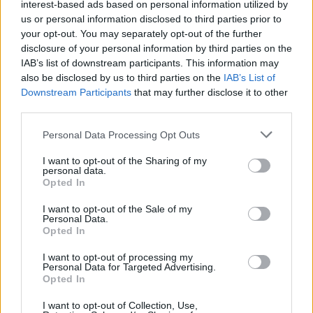
interest-based ads based on personal information utilized by
hangulata – Jön a második forduló! (X)
us or personal information disclosed to third parties prior to
Július végén folytatódik a balatoni strandröplabda-
your opt-out. You may separately opt-out of the further
sorozat.
disclosure of your personal information by third parties on the
IAB’s list of downstream participants. This information may
also be disclosed by us to third parties on the
IAB’s List of
Downstream Participants
that may further disclose it to other
third parties.
Címkék:
#oscar
#oscar 2023
#disney+
Please note that this website/app uses one or more Google
Personal Data Processing Opt Outs
services and may gather and store information including but
not limited to your visit or usage behaviour. You may click to
I want to opt-out of the Sharing of my
personal data.
grant or deny consent to Google and its third-party tags to
Opted In
use your data for below specified purposes in below Google
consent section.
I want to opt-out of the Sale of my
Personal Data.
Opted In
I want to opt-out of processing my
Hozzászólások
Personal Data for Targeted Advertising.
Opted In
I want to opt-out of Collection, Use,