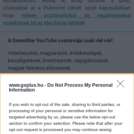
éjszakázáshoz. Addig is, amíg várjátok a gálát,
olvassátok el a Puliwood cikkét azzal kapcsolatban,
hogy
milyen pozitívumokat és negatívumokat
vonultatnak fel az idei Oscar-jelöltek
.
A GameStar YouTube csatornája csak rád vár!
Videótesztek, magyarázók, érdekességek,
beszélgetések, livestreamek, végigjátszások,
magyar feliratos előzetesek.
Feliratkozom
www.gsplus.hu -
Do Not Process My Personal
Information
Csatornatag leszek
If you wish to opt-out of the sale, sharing to third parties, or
processing of your personal or sensitive information for
targeted advertising by us, please use the below opt-out
section to confirm your selection. Please note that after your
opt-out request is processed you may continue seeing
SMASH by Meló-Diák: Homok, zene és a nyár legjobb