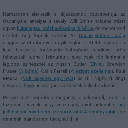
37.42%
Hamarosan elérkezik a díjszezonok csúcspontja, az
Oscar-gála, amelyet a tavalyi Will Smith-incidens miatt
ugyan
különleges intézkedésekkel kísérve
, de menetrend
szerint meg fognak tartani. Az
Oscar-jelöltek listája
alapján az utóbbi évek egyik legkiélezettebb díjátadója
lesz, hiszen a fontosabb kategóriák rendkívül erős
felhozatalt tudnak felmutatni: elég csak rápillantani a
legjobb színésznél az Austin Butler (
Elvis
), Brendan
Fraser (
A bálna
), Colin Farrell (
A sziget szellemei
), Paul
Mescal (
Volt egyszer egy nyár
) és Bill Nighy (Living)
névsorra, hogy ne akarjunk az ítészek helyében lenni.
Persze mint korábban megannyi alkalommal, most is
biztosan lesznek nagy vesztesek, mint például a
hét
jelöléséből egyet sem szoborra váltó A remény rabjai
, de
mindenki sajnos nem távozhat díjjal.