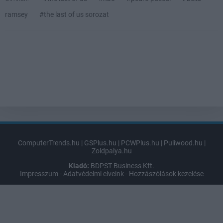
ramsey
#the last of us sorozat
ComputerTrends.hu
|
GSPlus.hu
|
PCWPlus.hu
|
Puliwood.hu
|
Zoldpalya.hu
Kiadó:
BDPST Business Kft.
Impresszum
-
Adatvédelmi elveink
-
Hozzászólások kezelése