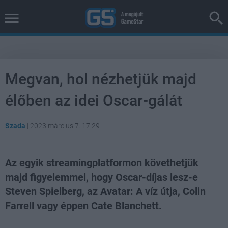
Megvan, hol nézhetjük majd
élőben az idei Oscar-gálát
Szada
|
2023 március 7. 17:29
Az egyik streamingplatformon követhetjük
majd figyelemmel, hogy Oscar-díjas lesz-e
Steven Spielberg, az Avatar: A víz útja, Colin
Farrell vagy éppen Cate Blanchett.
Loaded
:
Unmute