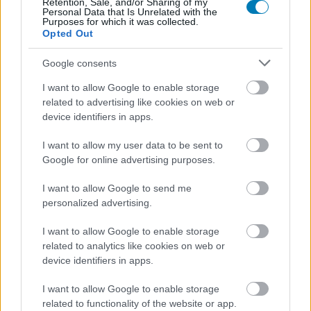
Retention, Sale, and/or Sharing of my
Tökéletesen eltalálta a The Last
Personal Data that Is Unrelated with the
Purposes for which it was collected.
Opted Out
of Us sorozat hangulatát ez a
Google consents
magyar kisfilm
I want to allow Google to enable storage
related to advertising like cookies on web or
Szada
|
2023 március 7. 16:08
device identifiers in apps.
I want to allow my user data to be sent to
Az alkotója az HBO új szenzációja előtt
Google for online advertising purposes.
tisztelgő mű munkafolyamataiba is bepillantást
I want to allow Google to send me
engedett.
personalized advertising.
Loaded
:
Unmute
21.02%
I want to allow Google to enable storage
related to analytics like cookies on web or
Már csak egyetlen rész van hátra a Neil Druckmann és
device identifiers in apps.
Craig Mazin alkotásában, valamint Pedro Pascal és Bella
I want to allow Google to enable storage
Ramsey főszereplésével készült The Last of Us
related to functionality of the website or app.