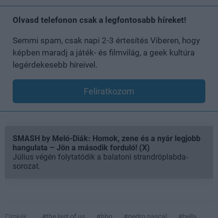
Olvasd telefonon csak a legfontosabb híreket!
Semmi spam, csak napi 2-3 értesítés Viberen, hogy
képben maradj a játék- és filmvilág, a geek kultúra
legérdekesebb híreivel.
Feliratkozom
SMASH by Meló-Diák: Homok, zene és a nyár legjobb
hangulata – Jön a második forduló! (X)
Július végén folytatódik a balatoni strandröplabda-
sorozat.
Címkék:
#the last of us
#hbo
#pedro pascal
#bella