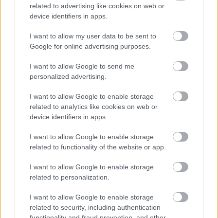
related to advertising like cookies on web or
elődökéit (persze az már más kérdés, hogy hosszútávon
device identifiers in apps.
mennyire lesznek hatással a bevételre a negatív
vélemények). A kritikusok sok más mellett a látványt is
I want to allow my user data to be sent to
bírálták: nemcsak azt, hogy az előző részek kreativitása
Google for online advertising purposes.
átment egy CGI-orgiába, hanem azt is, hogy a vizuális
I want to allow Google to send me
effektusok nem mindig festettek túl jól, élen MODOK-
personalized advertising.
kal.
I want to allow Google to enable storage
Sokakban felmerülhetett a kérdés, mi miatt történhetett
related to analytics like cookies on web or
ez, és természetesen felmerült az is, hogy újfent a
Marvel
device identifiers in apps.
Studios és a speciális effektekkel foglalkozó
I want to allow Google to enable storage
szakemberek
nem éppen fényes kapcsolata állhat a
related to functionality of the website or app.
háttérben, és szimplán nem volt elég idő vagy erőforrás
jobb CGI-ra.
I want to allow Google to enable storage
related to personalization.
I want to allow Google to enable storage
related to security, including authentication
A
Vulture
új cikke pontosan ezzel a témával foglalkozik,
functionality and fraud prevention, and other