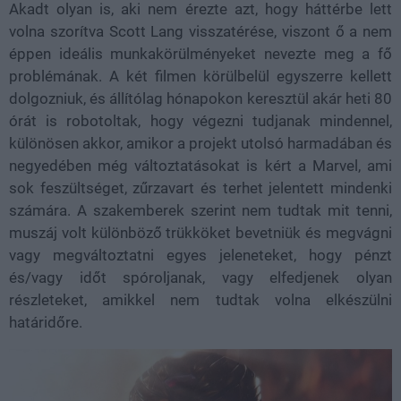
Akadt olyan is, aki nem érezte azt, hogy háttérbe lett
volna szorítva Scott Lang visszatérése, viszont ő a nem
éppen ideális munkakörülményeket nevezte meg a fő
problémának. A két filmen körülbelül egyszerre kellett
dolgozniuk, és állítólag hónapokon keresztül akár heti 80
órát is robotoltak, hogy végezni tudjanak mindennel,
különösen akkor, amikor a projekt utolsó harmadában és
negyedében még változtatásokat is kért a Marvel, ami
sok feszültséget, zűrzavart és terhet jelentett mindenki
számára. A szakemberek szerint nem tudtak mit tenni,
muszáj volt különböző trükköket bevetniük és megvágni
vagy megváltoztatni egyes jeleneteket, hogy pénzt
és/vagy időt spóroljanak, vagy elfedjenek olyan
részleteket, amikkel nem tudtak volna elkészülni
határidőre.