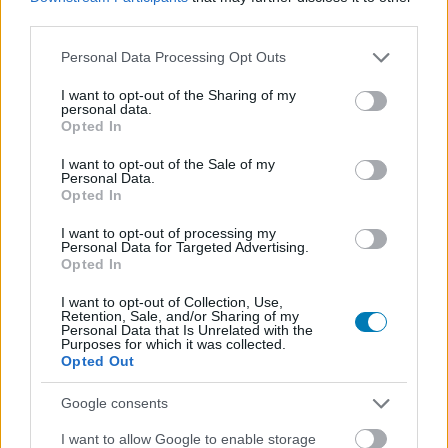
third parties.
Please note that this website/app uses one or more Google
A Fekete Párduc 2 miatt jutott
Personal Data Processing Opt Outs
services and may gather and store information including but
not limited to your visit or usage behaviour. You may click to
I want to opt-out of the Sharing of my
kevesebb erőforrás a
personal data.
grant or deny consent to Google and its third-party tags to
Opted In
use your data for below specified purposes in below Google
Kvantumánia effektjeire?
consent section.
I want to opt-out of the Sale of my
Personal Data.
Opted In
Szada
|
2023 február 23. 20:21
I want to opt-out of processing my
Personal Data for Targeted Advertising.
Opted In
Szakemberek beszéltek arról, miért lett olyan,
amilyen az új Hangya-film CGI-a.
I want to opt-out of Collection, Use,
Retention, Sale, and/or Sharing of my
Personal Data that Is Unrelated with the
Loaded
:
Unmute
Purposes for which it was collected.
21.65%
Opted Out
Nagyon érdekes A Hangya és a Darázs: Kvantumánia
Google consents
helyzete. Bár
ez kapta a széria legrosszabb értékeléseit
,
I want to allow Google to enable storage
az
első hétvége mozis eredményei
mégis felülmúlták az