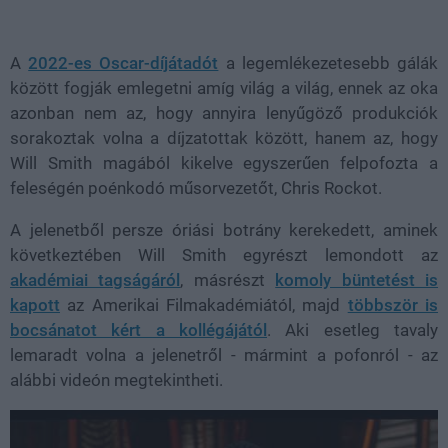
Loaded
:
Unmute
38.19%
A
2022-es Oscar-díjátadót
a legemlékezetesebb gálák
között fogják emlegetni amíg világ a világ, ennek az oka
azonban nem az, hogy annyira lenyűgöző produkciók
sorakoztak volna a díjzatottak között, hanem az, hogy
Will Smith magából kikelve egyszerűen felpofozta a
feleségén poénkodó műsorvezetőt, Chris Rockot.
A jelenetből persze óriási botrány kerekedett, aminek
következtében Will Smith egyrészt lemondott az
akadémiai tagságáról
, másrészt
komoly büntetést is
kapott
az Amerikai Filmakadémiától, majd
többször is
bocsánatot kért a kollégájától
. Aki esetleg tavaly
lemaradt volna a jelenetről - mármint a pofonról - az
alábbi videón megtekintheti.