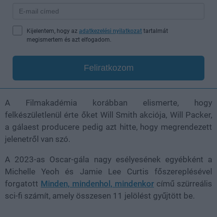
Kijelentem, hogy az
adatkezelési nyilatkozat
tartalmát
megismertem és azt elfogadom.
Feliratkozom
A Filmakadémia korábban elismerte, hogy
felkészületlenül érte őket Will Smith akciója, Will Packer,
a gálaest producere pedig azt hitte, hogy megrendezett
jelenetről van szó.
A 2023-as Oscar-gála nagy esélyesének egyébként a
Michelle Yeoh és Jamie Lee Curtis főszereplésével
forgatott
Minden, mindenhol, mindenkor
című szürreális
sci-fi számít, amely összesen 11 jelölést gyűjtött be.