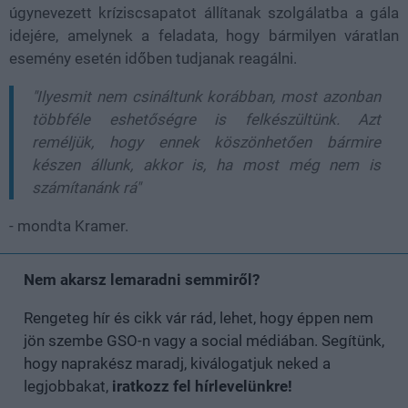
úgynevezett kríziscsapatot állítanak szolgálatba a gála
idejére, amelynek a feladata, hogy bármilyen váratlan
esemény esetén időben tudjanak reagálni.
"Ilyesmit nem csináltunk korábban, most azonban
többféle eshetőségre is felkészültünk. Azt
reméljük, hogy ennek köszönhetően bármire
készen állunk, akkor is, ha most még nem is
számítanánk rá"
- mondta Kramer.
Nem akarsz lemaradni semmiről?
Rengeteg hír és cikk vár rád, lehet, hogy éppen nem
jön szembe GSO-n vagy a social médiában. Segítünk,
hogy naprakész maradj, kiválogatjuk neked a
legjobbakat,
iratkozz fel hírlevelünkre!