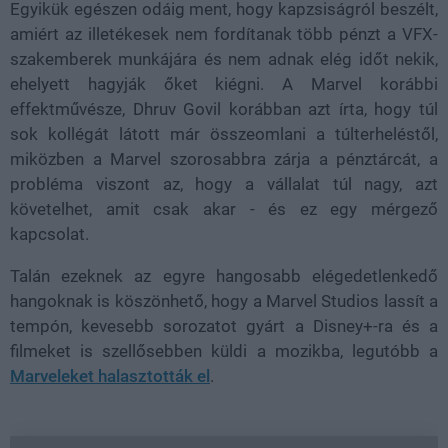
Egyikük egészen odáig ment, hogy kapzsiságról beszélt,
amiért az illetékesek nem fordítanak több pénzt a VFX-
szakemberek munkájára és nem adnak elég időt nekik,
ehelyett hagyják őket kiégni. A Marvel korábbi
effektművésze, Dhruv Govil korábban azt írta, hogy túl
sok kollégát látott már összeomlani a túlterheléstől,
miközben a Marvel szorosabbra zárja a pénztárcát, a
probléma viszont az, hogy a vállalat túl nagy, azt
követelhet, amit csak akar - és ez egy mérgező
kapcsolat.
Talán ezeknek az egyre hangosabb elégedetlenkedő
hangoknak is köszönhető, hogy a Marvel Studios lassít a
tempón, kevesebb sorozatot gyárt a Disney+-ra és a
filmeket is szellősebben küldi a mozikba, legutóbb a
Marveleket halasztották el
.