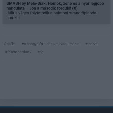
SMASH by Meló-Diák: Homok, zene és a nyár legjobb
hangulata – Jön a második forduló! (X)
Július végén folytatódik a balatoni strandröplabda-
sorozat.
Címkék:
#a hangya és a darázs: kvantumánia
#marvel
#fekete párduc 2
#cgi