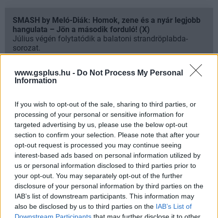
SMASH by Meló-Diák: Homok, zene és a nyár legjobb
hangulata – Jön a második forduló! (X)
Július végén folytatódik a balatoni strandröplabda-
sorozat.
www.gsplus.hu -
Do Not Process My Personal
Information
Címkék:
#oscar-díj
#will smith
#pofon
#chris rcok
If you wish to opt-out of the sale, sharing to third parties, or
processing of your personal or sensitive information for
targeted advertising by us, please use the below opt-out
section to confirm your selection. Please note that after your
opt-out request is processed you may continue seeing
interest-based ads based on personal information utilized by
us or personal information disclosed to third parties prior to
your opt-out. You may separately opt-out of the further
disclosure of your personal information by third parties on the
IAB’s list of downstream participants. This information may
Hozzászólások
also be disclosed by us to third parties on the
IAB’s List of
Downstream Participants
that may further disclose it to other