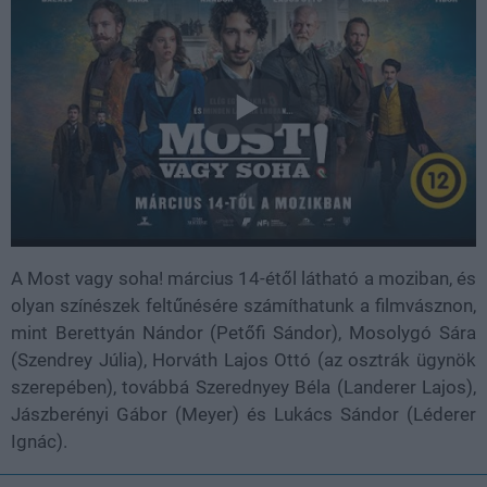
A Most vagy soha! március 14-étől látható a moziban, és
olyan színészek feltűnésére számíthatunk a filmvásznon,
mint Berettyán Nándor (Petőfi Sándor), Mosolygó Sára
(Szendrey Júlia), Horváth Lajos Ottó (az osztrák ügynök
szerepében), továbbá Szerednyey Béla (Landerer Lajos),
Jászberényi Gábor (Meyer) és Lukács Sándor (Léderer
Ignác).