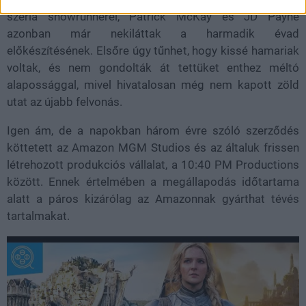
széria showrunnerei, Patrick McKay és JD Payne
azonban már nekiláttak a harmadik évad
előkészítésének. Elsőre úgy tűnhet, hogy kissé hamariak
voltak, és nem gondolták át tettüket enthez méltó
alapossággal, mivel hivatalosan még nem kapott zöld
utat az újabb felvonás.
Igen ám, de a napokban három évre szóló szerződés
köttetett az Amazon MGM Studios és az általuk frissen
létrehozott produkciós vállalat, a 10:40 PM Productions
között. Ennek értelmében a megállapodás időtartama
alatt a páros kizárólag az Amazonnak gyárthat tévés
tartalmakat.