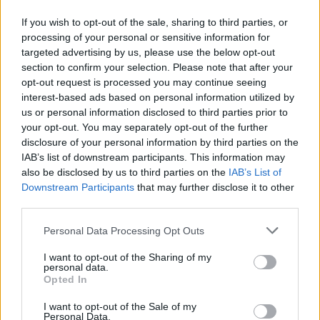
sorozat.
If you wish to opt-out of the sale, sharing to third parties, or
processing of your personal or sensitive information for
targeted advertising by us, please use the below opt-out
section to confirm your selection. Please note that after your
Címkék:
#most vagy soha
#petőfi sándor
#1848
opt-out request is processed you may continue seeing
interest-based ads based on personal information utilized by
#március 15
#forradalom
#szabadságharc
us or personal information disclosed to third parties prior to
your opt-out. You may separately opt-out of the further
disclosure of your personal information by third parties on the
IAB’s list of downstream participants. This information may
also be disclosed by us to third parties on the
IAB’s List of
Downstream Participants
that may further disclose it to other
third parties.
Please note that this website/app uses one or more Google
Personal Data Processing Opt Outs
services and may gather and store information including but
Hozzászólások
not limited to your visit or usage behaviour. You may click to
I want to opt-out of the Sharing of my
personal data.
grant or deny consent to Google and its third-party tags to
Opted In
use your data for below specified purposes in below Google
consent section.
I want to opt-out of the Sale of my
Personal Data.