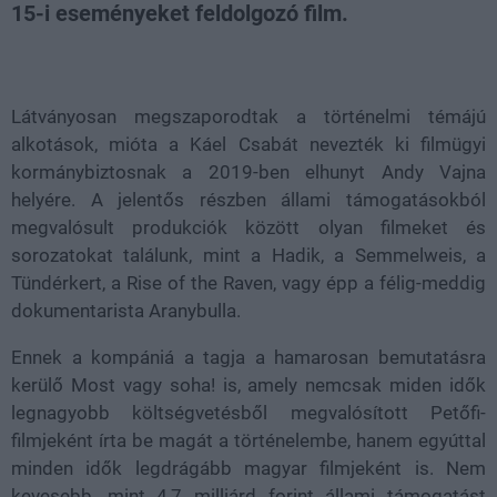
15-i eseményeket feldolgozó film.
Loaded
:
Unmute
38.35%
Látványosan megszaporodtak a történelmi témájú
alkotások, mióta a Káel Csabát nevezték ki filmügyi
kormánybiztosnak a 2019-ben elhunyt Andy Vajna
helyére. A jelentős részben állami támogatásokból
megvalósult produkciók között olyan filmeket és
sorozatokat találunk, mint a Hadik, a Semmelweis, a
Tündérkert, a Rise of the Raven, vagy épp a félig-meddig
dokumentarista Aranybulla.
Ennek a kompániá a tagja a hamarosan bemutatásra
kerülő Most vagy soha! is, amely nemcsak miden idők
legnagyobb költségvetésből megvalósított Petőfi-
filmjeként írta be magát a történelembe, hanem egyúttal
minden idők legdrágább magyar filmjeként is. Nem
kevesebb, mint 4,7 milliárd forint állami támogatást