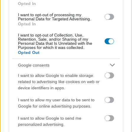
Ha szeretted A Gyűrűk Ura: A
Opted In
hatalom gyűrűi sorozatot,
I want to opt-out of processing my
Personal Data for Targeted Advertising.
ennek örülni fogsz
Opted In
I want to opt-out of Collection, Use,
Retention, Sale, and/or Sharing of my
Chavalier
|
2024 március 1. 06:02
Personal Data that Is Unrelated with the
Purposes for which it was collected.
Opted Out
Miközben lassan körvonalazódni látszik a
Google consents
második évad premierjének időpontja,
I want to allow Google to enable storage
elkezdődtek a harmadik etap munkálatai.
related to advertising like cookies on web or
device identifiers in apps.
Loaded
:
Unmute
21.86%
I want to allow my user data to be sent to
Bár az Amazon szeret elhencegni azzal, hogy a Prime
Google for online advertising purposes.
Video streamingplatformon 2022 szeptemberében
I want to allow Google to send me
debütált, és a rivális HBO Max saját fantasy eposzával, a
personalized advertising.
Sárkányok házával párhuzamosan futott széria