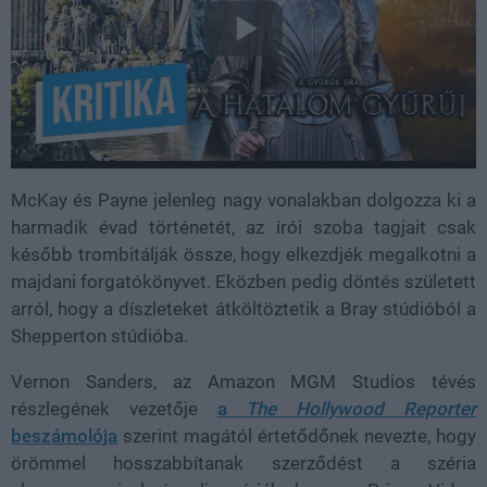
McKay és Payne jelenleg nagy vonalakban dolgozza ki a
harmadik évad történetét, az írói szoba tagjait csak
később trombitálják össze, hogy elkezdjék megalkotni a
majdani forgatókönyvet. Eközben pedig döntés született
arról, hogy a díszleteket átköltöztetik a Bray stúdióból a
Shepperton stúdióba.
Vernon Sanders, az Amazon MGM Studios tévés
részlegének vezetője
a
The Hollywood Reporter
beszámolója
szerint magától értetődőnek nevezte, hogy
örömmel hosszabbítanak szerződést a széria