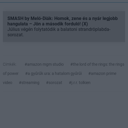
SMASH by Meló-Diák: Homok, zene és a nyár legjobb
hangulata – Jön a második forduló! (X)
Július végén folytatódik a balatoni strandröplabda-
sorozat.
Címkék:
#amazon mgm studio
#the lord of the rings: the rings
of power
#a gyűrűk ura: a hatalom gyűrűi
#amazon prime
video
#streaming
#sorozat
#j.r.r. tolkien