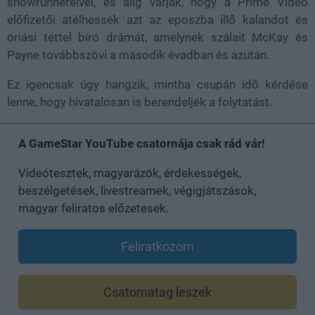
showrunnereivel, és alig várják, hogy a Prime Video
előfizetői átélhessék azt az eposzba illő kalandot és
óriási téttel bíró drámát, amelynek szálait McKay és
Payne továbbszövi a második évadban és azután.
Ez igencsak úgy hangzik, mintha csupán idő kérdése
lenne, hogy hivatalosan is berendeljék a folytatást.
A GameStar YouTube csatornája csak rád vár!
Videótesztek, magyarázók, érdekességek,
beszélgetések, livestreamek, végigjátszások,
magyar feliratos előzetesek.
Feliratkozom
Csatornatag leszek