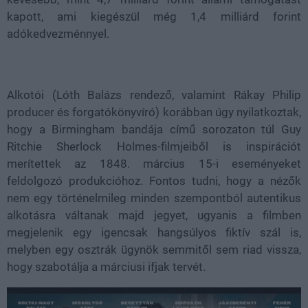
kapott, ami kiegészül még 1,4 milliárd forint
adókedvezménnyel.
Alkotói (Lóth Balázs rendező, valamint Rákay Philip
producer és forgatókönyvíró) korábban úgy nyilatkoztak,
hogy a Birmingham bandája című sorozaton túl Guy
Ritchie Sherlock Holmes-filmjeiből is inspirációt
merítettek az 1848. március 15-i eseményeket
feldolgozó produkcióhoz. Fontos tudni, hogy a nézők
nem egy történelmileg minden szempontból autentikus
alkotásra váltanak majd jegyet, ugyanis a filmben
megjelenik egy igencsak hangsúlyos fiktív szál is,
melyben egy osztrák ügynök semmitől sem riad vissza,
hogy szabotálja a márciusi ifjak tervét.