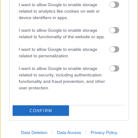
nézettségi rekordokat döntött, a képet árnyalja, hogy
I want to allow Google to enable storage
rengeteg előfizető hagyta félbe a sorozatot
. Az online
related to analytics like cookies on web or
device identifiers in apps.
kiskereskedelemből megtollasodott cég azonban nem
hátrál meg, nem azért invesztált dollár százmilliókat
I want to allow Google to enable storage
ebbe a projektbe, hogy az esetleges kudarc
related to functionality of the website or app.
leghalványabb jelére bedobja a törülközőt.
I want to allow Google to enable storage
Ennek szellemében még abban az évben elkezdődött a
related to personalization.
második évad forgatása új helyszíneken, többek között
I want to allow Google to enable storage
az angliai Bray filmstúdióban, az egykor a Brit Királyi
related to security, including authentication
Légierőhöz tartozó bovingdoni katonai repülőtér
functionality and fraud prevention, and other
területén, valamint a Kanári-szigeteken. A munkálatokkal
user protection.
tavaly nyáron végeztek, a hollywoodi forgatókönyvírók
sztrájkja közben.
CONFIRM
A bemutatónak egyelőre nincs fix időpontja, csupán
Data Deletion
Data Access
Privacy Policy
annyit tudunk, hogy az Amazon 2024 végével számol, a