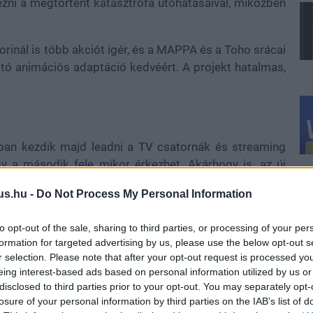
ni a megtörtént katasztrófa utóhatásaival, miközben
rinál is több akciót ígér, és a MAPPA és a Toho srácai
ató animációs adaptáció kedvéért. A projekt hatalmas,
ában kezdik majd leadni a TV csatornák és streaming
gy a második fele mikor érkezhet. Akárhogy is, az új
ödhetünk a másfél perces ízelítőben.
us.hu -
Do Not Process My Personal Information
to opt-out of the sale, sharing to third parties, or processing of your per
formation for targeted advertising by us, please use the below opt-out s
r selection. Please note that after your opt-out request is processed y
eing interest-based ads based on personal information utilized by us or
disclosed to third parties prior to your opt-out. You may separately opt-
losure of your personal information by third parties on the IAB’s list of