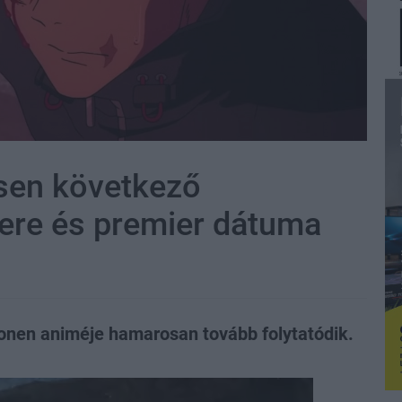
isen következő
lere és premier dátuma
onen animéje hamarosan tovább folytatódik.