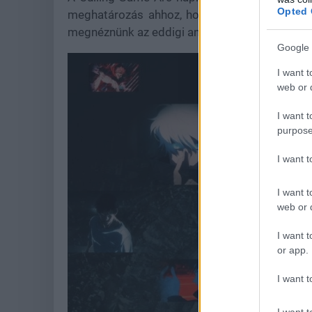
Opted 
meghatározás ahhoz, hogy tudjuk, mikorra ke
megnéznünk az eddigi anime epizódokat.
Google 
I want t
web or d
I want t
purpose
I want 
I want t
web or d
I want t
or app.
I want t
I want t