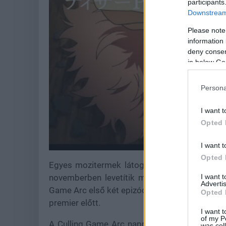
participants
Downstream 
Please note
information 
deny consent
in below Go
Persona
I want t
Opted 
I want t
Opted 
Egyes mozitermek látogatói már korábban is
I want 
novemberben levetítik majd a Shibuya Inciden
Advertis
Game Arc első két epizódja követ. Ezt csak és 
Opted 
premier előtt.
I want t
of my P
A Culling Game Arc napra pontos kezdetét m
was col