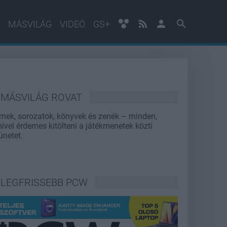
MÁSVILÁG
VIDEÓ
GS+
MÁSVILÁG ROVAT
lmek, sorozatok, könyvek és zenék – minden,
ivel érdemes kitölteni a játékmenetek közti
ünetet.
LEGFRISSEBB PCW