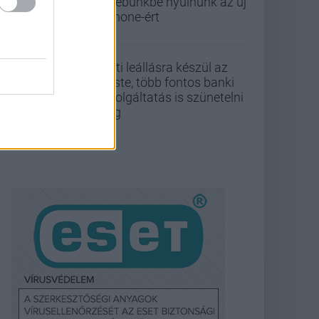
zsebünkbe nyúlnunk az új
iPhone-ért
Esti leállásra készül az
Erste, több fontos banki
szolgáltatás is szünetelni
fog