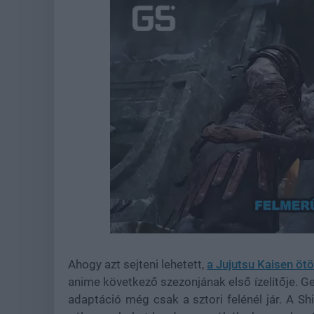
Loaded
:
Unmute
37.62%
Ahogy azt sejteni lehetett,
a Jujutsu Kaisen öt
anime következő szezonjának első ízelítője. 
adaptáció még csak a sztori felénél jár. A Shi