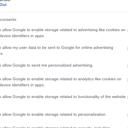
Out
ll újra olvasnunk a manga vonatkozó részeit, és újra
consents
o allow Google to enable storage related to advertising like cookies on
evice identifiers in apps.
o allow my user data to be sent to Google for online advertising
s.
to allow Google to send me personalized advertising.
o allow Google to enable storage related to analytics like cookies on
evice identifiers in apps.
o allow Google to enable storage related to functionality of the website
o allow Google to enable storage related to personalization.
o allow Google to enable storage related to security, including