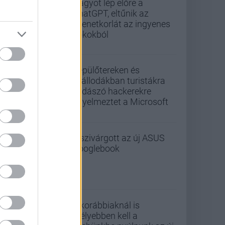
Nagyot lép előre a
ChatGPT, eltűnik az
üzenetkorlát az ingyenes
fiókokból
Repülőtereken és
szállodákban turistákra
vadászó hackerekre
figyelmeztet a Microsoft
Kiszivárgott az új ASUS
Googlebook
A korábbiaknál is
mélyebben kell a