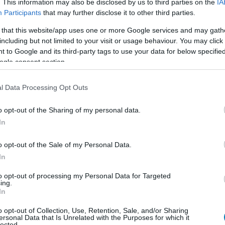
. This information may also be disclosed by us to third parties on the
IA
Participants
that may further disclose it to other third parties.
 that this website/app uses one or more Google services and may gath
including but not limited to your visit or usage behaviour. You may click 
 to Google and its third-party tags to use your data for below specifi
ogle consent section.
l Data Processing Opt Outs
o opt-out of the Sharing of my personal data.
In
o opt-out of the Sale of my Personal Data.
In
 belekóstolhatnak az adaptációba, ugyanis még idén
to opt-out of processing my Personal Data for Targeted
t sztori filmes összefoglalóját, amit aztán a Culling
ing.
kizárólag a vetítő termekben fogják leadni a januári TV
In
o opt-out of Collection, Use, Retention, Sale, and/or Sharing
ersonal Data that Is Unrelated with the Purposes for which it
ég nem ismerjük, de a 2026. január már elég konkrét
lected.