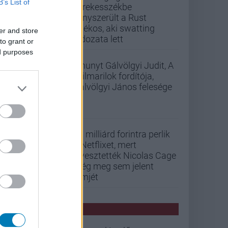
B’s List of
kerekesszékbe
kényszerült a Rust
játékos, aki swatting
er and store
áldozata lett
to grant or
ed purposes
Elhunyt Gálvölgyi Judit, A
szilmarilok fordítója,
Gálvölgyi János felesége
33 milliárd forintra perlik
a Netflixet, mert
elvesztették Nicolas Cage
még meg sem jelent
filmjét
PCW HÍREK