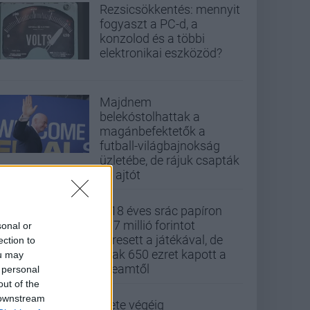
Rezsicsökkentés: mennyit
fogyaszt a PC-d, a
konzolod és a többi
elektronikai eszközöd?
Majdnem
belekóstolhattak a
magánbefektetők a
futball-világbajnokság
üzletébe, de rájuk csapták
az ajtót
A 18 éves srác papíron
437 millió forintot
sonal or
keresett a játékával, de
ection to
csak 650 ezret kapott a
ou may
Steamtől
 personal
out of the
 downstream
Élete végéig