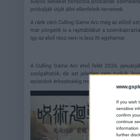
súlyos sebeket hordozva próbálnak szembenéz
próbálják útját állni ellenfeleik terveinek.
A ránk váró Culling Game Arc még az előző szto
már pörgetik is a rajztáblákat a szemkáprázt
így az első rész nem is lesz itt egyhamar.
A Culling Game Arc első felét 2026. januárj
szolgáltatók, de azt jelenleg nem tudjuk, ho
epizódok érkezésééig most szabadon gyönyörk
www.gspl
If you wish 
sensitive in
confirm you
continue se
information 
further disc