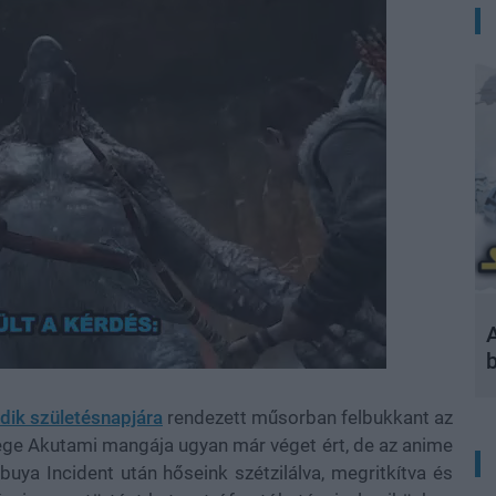
A
ödik születésnapjára
rendezett műsorban felbukkant az
Gege Akutami mangája ugyan már véget ért, de az anime
buya Incident után hőseink szétzilálva, megritkítva és