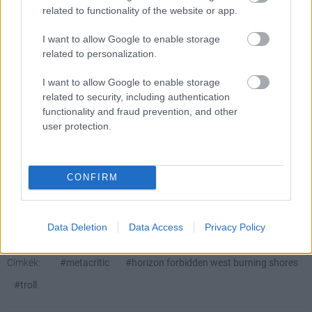
related to functionality of the website or app.
képben maradj a játék- és filmvilág, a geek kultúra
legérdekesebb híreivel.
I want to allow Google to enable storage
related to personalization.
Feliratkozom
I want to allow Google to enable storage
related to security, including authentication
functionality and fraud prevention, and other
user protection.
SMASH by Meló-Diák: Homok, zene és a nyár legjobb
hangulata – Jön a második forduló! (X)
Július végén folytatódik a balatoni strandröplabda-
CONFIRM
sorozat.
Data Deletion
Data Access
Privacy Policy
Címkék:
#metacritic
#horizon forbidden west burning shores
#troll