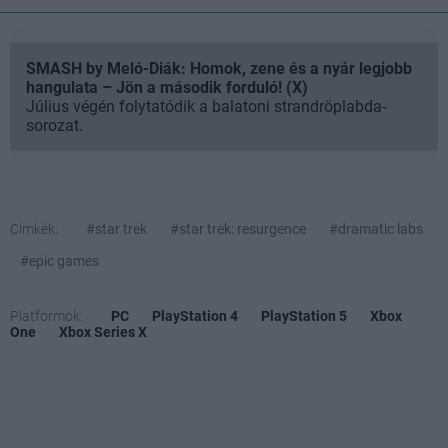
SMASH by Meló-Diák: Homok, zene és a nyár legjobb
hangulata – Jön a második forduló! (X)
Július végén folytatódik a balatoni strandröplabda-
sorozat.
Címkék:
#star trek
#star trek: resurgence
#dramatic labs
#epic games
Platformok:
PC
PlayStation 4
PlayStation 5
Xbox
One
Xbox Series X