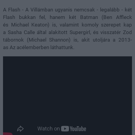
A Flash - A Villámban ugyanis nemcsak - legalább - két
Flash bukkan fel, hanem két Batman (Ben Affleck
és Michael Keaton) is, valamint komoly szerepet kap
a Sasha Calle által alakított Supergirl, és visszatér Zod
tábornok (Michael Shannon) is, akit utoljára a 2013-
as Az acélemberben láthattunk.