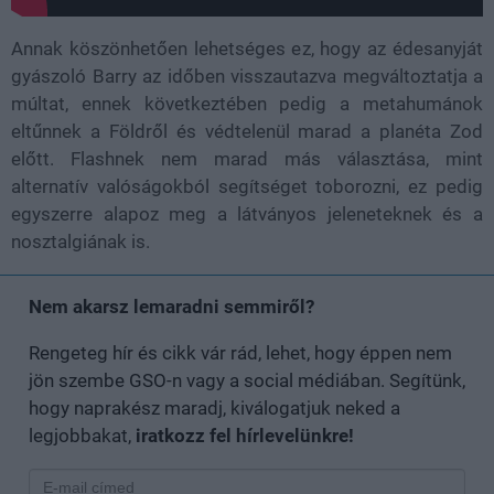
Annak köszönhetően lehetséges ez, hogy az édesanyját
gyászoló Barry az időben visszautazva megváltoztatja a
múltat, ennek következtében pedig a metahumánok
eltűnnek a Földről és védtelenül marad a planéta Zod
előtt. Flashnek nem marad más választása, mint
alternatív valóságokból segítséget toborozni, ez pedig
egyszerre alapoz meg a látványos jeleneteknek és a
nosztalgiának is.
Nem akarsz lemaradni semmiről?
Rengeteg hír és cikk vár rád, lehet, hogy éppen nem
jön szembe GSO-n vagy a social médiában. Segítünk,
hogy naprakész maradj, kiválogatjuk neked a
legjobbakat,
iratkozz fel hírlevelünkre!