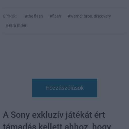
Címkék:
#the flash
#flash
#warner bros. discovery
#ezra miller
Hozzászólások
A Sony exkluzív játékát ért
támadás kellett ahhoz, hogy