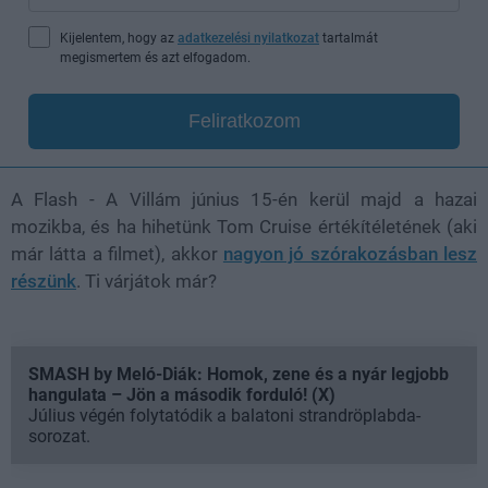
Kijelentem, hogy az
adatkezelési nyilatkozat
tartalmát
megismertem és azt elfogadom.
Feliratkozom
A Flash - A Villám június 15-én kerül majd a hazai
mozikba, és ha hihetünk Tom Cruise értékítéletének (aki
már látta a filmet), akkor
nagyon jó szórakozásban lesz
részünk
. Ti várjátok már?
SMASH by Meló-Diák: Homok, zene és a nyár legjobb
hangulata – Jön a második forduló! (X)
Július végén folytatódik a balatoni strandröplabda-
sorozat.