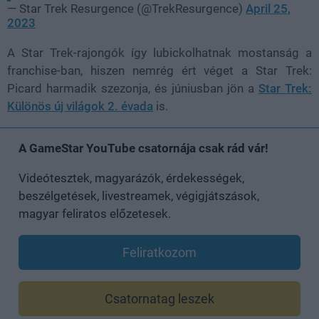
— Star Trek Resurgence (@TrekResurgence)
April 25,
2023
A Star Trek-rajongók így lubickolhatnak mostanság a
franchise-ban, hiszen nemrég ért véget a Star Trek:
Picard harmadik szezonja, és júniusban jön a
Star Trek:
Különös új világok 2. évada
is.
A GameStar YouTube csatornája csak rád vár!
Videótesztek, magyarázók, érdekességek,
beszélgetések, livestreamek, végigjátszások,
magyar feliratos előzetesek.
Feliratkozom
Csatornatag leszek