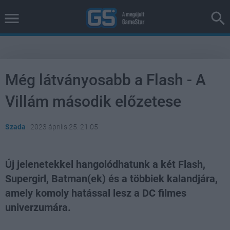
Még látványosabb a Flash - A
Villám második előzetese
Szada
|
2023 április 25. 21:05
Új jelenetekkel hangolódhatunk a két Flash,
Supergirl, Batman(ek) és a többiek kalandjára,
amely komoly hatással lesz a DC filmes
univerzumára.
Loaded
:
Unmute