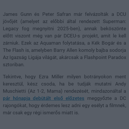
39.10%
James Gunn és Peter Safran már felvázolták a DCU
jövőjét (amelyet az előbbi által rendezett Superman:
Legacy fog megnyitni 2025-ben), annak beköszönte
előtt viszont még van pár DCEU-s projekt, amit le kell
zárniuk. Ezek az Aquaman folytatása, a Kék Bogár és a
The Flash is, amelyben Barry Allen komoly bajba sodorja
Az Igazság Ligája világát, akárcsak a Flashpoint Paradox
sztoriban.
Tekintve, hogy Ezra Miller milyen botrányokon ment
keresztül, kész csoda, ha be tudják mutatni Andy
Muschietti (Az 1-2, Mama) rendezését, mindazonáltal a
pár hónapja debütált első előzetes
meggyőzte a DC
rajongókat, hogy érdemes lesz adni egy esélyt a filmnek,
már csak egy régi ismerős miatt is.