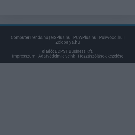
ComputerTrends.hu
|
GSPlus.hu
|
PCWPlus.hu
|
Puliwood.hu
|
Zoldpalya.hu
Kiadó:
BDPST Business Kft.
Impresszum
-
Adatvédelmi elveink
-
Hozzászólások kezelése