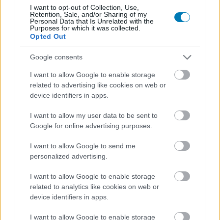
I want to opt-out of Collection, Use,
akadtak ki a Metacriticet bombázó "értékeléstrollok".
Retention, Sale, and/or Sharing of my
Personal Data that Is Unrelated with the
Purposes for which it was collected.
"Ne nyomjátok az arcunkba a kicsellózott woke
Opted Out
agendát. Mi csak játszani akarunk, nem akarunk
politikával és melegekkel foglalkozni"
Google consents
- írta az egyik értékelő.
I want to allow Google to enable storage
related to advertising like cookies on web or
Voltak ennél is durvább kommentek, amelyek hatására a
device identifiers in apps.
Metacritic megerősítette, hogy a bántó és tiszteletlen
I want to allow my user data to be sent to
értékelések miatt átgondolják a moderációs
Google for online advertising purposes.
szabályaikat, amelyeket várhatóan megszigorítanak az
előttünk álló hónapokban. A Burning Shores alól
I want to allow Google to send me
personalized advertising.
egyébként több értékelést töröltek is, mert azok
nyelvezete megsértette a cég felhasználási feltételeit.
I want to allow Google to enable storage
related to analytics like cookies on web or
device identifiers in apps.
Olvasd telefonon csak a legfontosabb híreket!
I want to allow Google to enable storage
Semmi spam, csak napi 2-3 értesítés Viberen, hogy