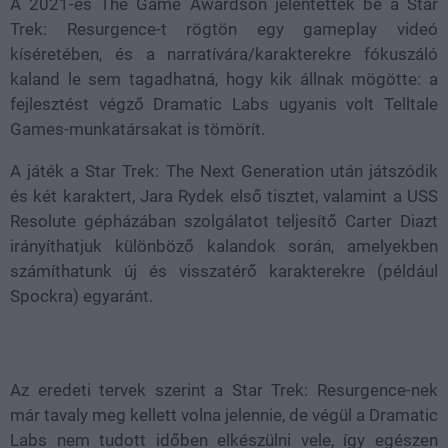
A 2021-es The Game Awardson jelentették be a Star
Trek: Resurgence-t rögtön egy gameplay videó
kíséretében, és a narratívára/karakterekre fókuszáló
kaland le sem tagadhatná, hogy kik állnak mögötte: a
fejlesztést végző Dramatic Labs ugyanis volt Telltale
Games-munkatársakat is tömörít.
A játék a Star Trek: The Next Generation után játszódik
és két karaktert, Jara Rydek első tisztet, valamint a USS
Resolute gépházában szolgálatot teljesítő Carter Diazt
irányíthatjuk különböző kalandok során, amelyekben
számíthatunk új és visszatérő karakterekre (például
Spockra) egyaránt.
Az eredeti tervek szerint a Star Trek: Resurgence-nek
már tavaly meg kellett volna jelennie, de végül a Dramatic
Labs nem tudott időben elkészülni vele, így egészen