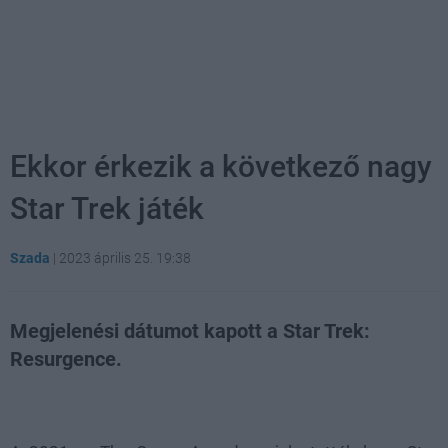
Ekkor érkezik a következő nagy
Star Trek játék
Szada
|
2023 április 25. 19:38
Megjelenési dátumot kapott a Star Trek:
Resurgence.
Loaded
:
Unmute
21.86%