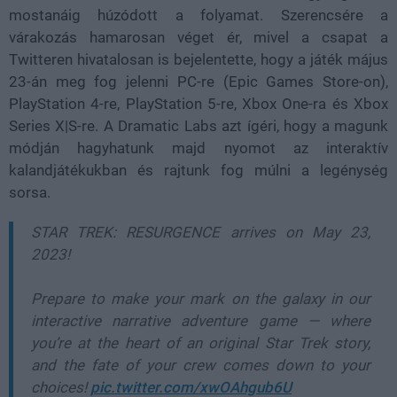
mostanáig húzódott a folyamat. Szerencsére a
várakozás hamarosan véget ér, mivel a csapat a
Twitteren hivatalosan is bejelentette, hogy a játék május
23-án meg fog jelenni PC-re (Epic Games Store-on),
PlayStation 4-re, PlayStation 5-re, Xbox One-ra és Xbox
Series X|S-re. A Dramatic Labs azt ígéri, hogy a magunk
módján hagyhatunk majd nyomot az interaktív
kalandjátékukban és rajtunk fog múlni a legénység
sorsa.
STAR TREK: RESURGENCE arrives on May 23,
2023!
Prepare to make your mark on the galaxy in our
interactive narrative adventure game — where
you’re at the heart of an original Star Trek story,
and the fate of your crew comes down to your
choices!
pic.twitter.com/xwOAhgub6U