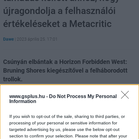
újragondolja a felhasználói
értékeléseket a Metacritic
Dawe
|
2023 április 25. 17:01
Csúnyán elbántak a Horizon Forbidden West:
Bruning Shores kiegészítővel a felháborodott
trollok.
Loaded
:
Unmute
21.86%
www.gsplus.hu -
Do Not Process My Personal
Information
Komoly szőnyegbombázást, úgynevezett
review
bombing
-ot hajtottak végre a Horizon Forbidden West
If you wish to opt-out of the sale, sharing to third parties, or
processing of your personal or sensitive information for
első kiegészítője, a
Burning Shores
ellen. A múlt héten
targeted advertising by us, please use the below opt-out
kiadott DLC-nek sokan dicsérték a látványvilágát és a
section to confirm your selection. Please note that after your
játékmenetét is, azonban a történet egy pontja miatt