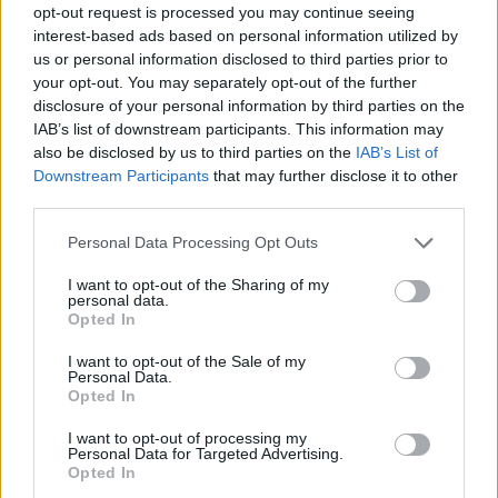
opt-out request is processed you may continue seeing
sokan kiakadtak és egymás után írták a negatív
interest-based ads based on personal information utilized by
kritikákat a Metacritic felületére, ahol a DLC egy ponton
us or personal information disclosed to third parties prior to
2,7-es értékelésig süllyedt.
your opt-out. You may separately opt-out of the further
disclosure of your personal information by third parties on the
IAB’s list of downstream participants. This information may
Innentől kisebb
spoilerek
előfordulhatnak, úgyhogy
also be disclosed by us to third parties on the
IAB’s List of
csak az olvasson tovább, aki már kijátszotta a DLC
Downstream Participants
that may further disclose it to other
tartalmát.
third parties.
Please note that this website/app uses one or more Google
Personal Data Processing Opt Outs
services and may gather and store information including but
not limited to your visit or usage behaviour. You may click to
I want to opt-out of the Sharing of my
A problémát az okozta, hogy a bővítmény cselekménye
personal data.
grant or deny consent to Google and its third-party tags to
Opted In
során Aloy találkozik Seyka-val, aki a Quen törzs tagja,
use your data for below specified purposes in below Google
egy ambiciózus, a népe túléléséért küzdő katona. A
consent section.
I want to opt-out of the Sale of my
Personal Data.
Burning Shores megjelenése előtt Seykáról annyit árultak
Opted In
el, hogy Aloy egyenrangú partnere lesz. A DLC vége felé
pedig a játékosok dönthetnek úgy, hogy a két karakter
I want to opt-out of processing my
Personal Data for Targeted Advertising.
közti viszonyt romantikusabbra veszik, ekkor Aloy és
Opted In
Seyka között egy csók is elcsattan. Úgy tűnik, ettől