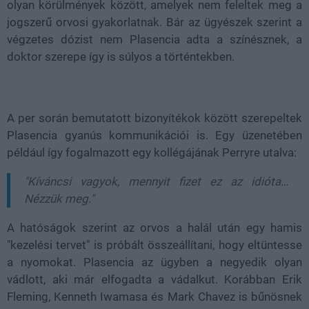
olyan körülmények között, amelyek nem feleltek meg a
jogszerű orvosi gyakorlatnak. Bár az ügyészek szerint a
végzetes dózist nem Plasencia adta a színésznek, a
doktor szerepe így is súlyos a történtekben.
A per során bemutatott bizonyítékok között szerepeltek
Plasencia gyanús kommunikációi is. Egy üzenetében
például így fogalmazott egy kollégájának Perryre utalva:
"Kíváncsi vagyok, mennyit fizet ez az idióta…
Nézzük meg."
A hatóságok szerint az orvos a halál után egy hamis
"kezelési tervet" is próbált összeállítani, hogy eltüntesse
a nyomokat. Plasencia az ügyben a negyedik olyan
vádlott, aki már elfogadta a vádalkut. Korábban Erik
Fleming, Kenneth Iwamasa és Mark Chavez is bűnösnek