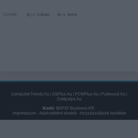
Címkék:
#j.r.r. tolkien
#c.s. lewis
ComputerTrends.hu
|
GSPlus.hu
|
PCWPlus.hu
|
Puliwood.hu
|
Zoldpalya.hu
Kiadó:
BDPST Business Kft.
Impresszum
-
Adatvédelmi elveink
-
Hozzászólások kezelése