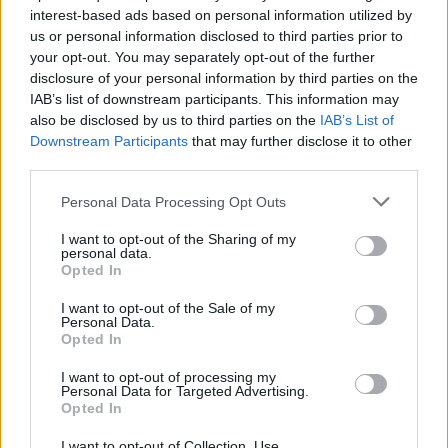
interest-based ads based on personal information utilized by
us or personal information disclosed to third parties prior to
your opt-out. You may separately opt-out of the further
disclosure of your personal information by third parties on the
IAB’s list of downstream participants. This information may
also be disclosed by us to third parties on the
IAB’s List of
Hozzászólások
Downstream Participants
that may further disclose it to other
third parties.
Please note that this website/app uses one or more Google
Personal Data Processing Opt Outs
Animációs film készül Tolkien
services and may gather and store information including but
not limited to your visit or usage behaviour. You may click to
I want to opt-out of the Sharing of my
personal data.
és C.S. Lewis barátságáról
grant or deny consent to Google and its third-party tags to
Opted In
use your data for below specified purposes in below Google
consent section.
I want to opt-out of the Sale of my
Csirke
|
2025 július 23. 21:03
Personal Data.
Opted In
I want to opt-out of processing my
John Hendrix képregénye alapján készül egész
Personal Data for Targeted Advertising.
Opted In
estés adaptáció a fantasy irodalom két
legendás alakjáról.
I want to opt-out of Collection, Use,