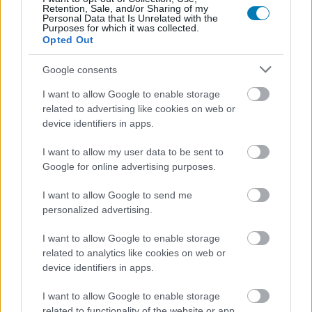
Retention, Sale, and/or Sharing of my
Personal Data that Is Unrelated with the
Loaded
:
Purposes for which it was collected.
Unmute
80.09%
Opted Out
Újabb különleges kötet kap mozivásznas feldolgozást:
Google consents
John Hendrix The Mythmakers című, nagy sikerű
I want to allow Google to enable storage
képregényéből egész estés animációs film készül. A
related to advertising like cookies on web or
Collider
exkluzív bejelentése szerint a produkciót Aaron
device identifiers in apps.
Burns stúdiója, a Burns & Co. készíti, a rendezői székben
pedig Justin Strawhand foglal helyet, akinek neve
I want to allow my user data to be sent to
Google for online advertising purposes.
korábban a Birthright Outlaw című filmmel vált ismertté.
A projekt egy rendhagyó, mégis megható történetet visz
I want to allow Google to send me
filmre: J.R.R. Tolkien és C.S. Lewis legendás
personalized advertising.
barátságának igaz történetét.
I want to allow Google to enable storage
A két világhírű szerző (A Gyűrűk Ura és a Narnia krónikái
related to analytics like cookies on web or
alkotói) 1926-ban találkoztak először az oxfordi Merton
device identifiers in apps.
College egyik tanszéki gyűlésén. Kapcsolatuk az évek
I want to allow Google to enable storage
során mély barátsággá, irodalmi és világnézeti
related to functionality of the website or app.