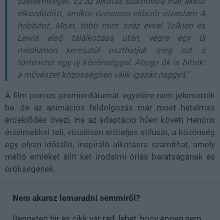
szellemiségét. Ez az alkotás számomra már akkor
elkezdődött, amikor tízévesen először olvastam A
hobbitot. Most, több mint száz évvel Tolkien és
Lewis első találkozása után, végre egy új
médiumon keresztül oszthatjuk meg ezt a
történetet egy új közönséggel. Ahogy ők is hitték:
a művészet közösségben válik igazán naggyá."
A film pontos premierdátumát egyelőre nem jelentették
be, de az animációs feldolgozás már most hatalmas
érdeklődés övezi. Ha az adaptáció hűen követi Hendrix
érzelmekkel teli, vizuálisan erőteljes stílusát, a közönség
egy olyan időtálló, inspiráló alkotásra számíthat, amely
méltó emléket állít két irodalmi óriás barátságának és
örökségének.
Nem akarsz lemaradni semmiről?
Rengeteg hír és cikk vár rád, lehet, hogy éppen nem