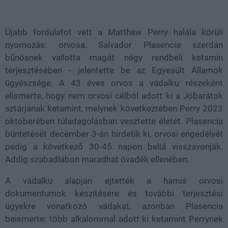
Loaded
:
Unmute
100.00%
Újabb fordulatot vett a Matthew Perry halála körüli
nyomozás: orvosa, Salvador Plasencia szerdán
bűnösnek vallotta magát négy rendbeli ketamin
terjesztésében - jelentette be az Egyesült Államok
ügyészsége. A 43 éves orvos a vádalku részeként
elismerte, hogy nem orvosi célból adott ki a Jóbarátok
sztárjának ketamint, melynek következtében Perry 2023
októberében túladagolásban vesztette életét. Plasencia
büntetését december 3-án hirdetik ki, orvosi engedélyét
pedig a következő 30-45 napon belül visszavonják.
Addig szabadlábon maradhat óvadék ellenében.
A vádalku alapján ejtették a hamis orvosi
dokumentumok készítésére és további terjesztési
ügyekre vonatkozó vádakat, azonban Plasencia
beismerte: több alkalommal adott ki ketamint Perrynek