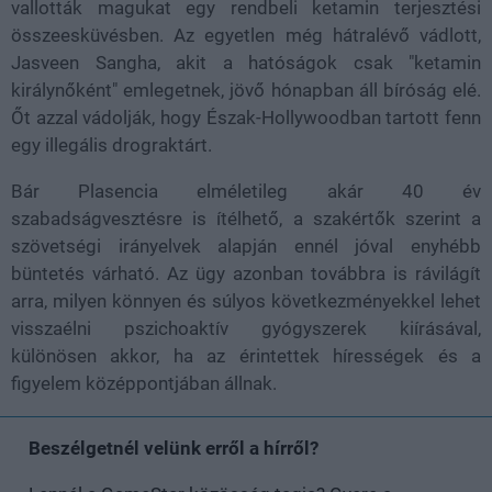
vallották magukat egy rendbeli ketamin terjesztési
összeesküvésben. Az egyetlen még hátralévő vádlott,
Jasveen Sangha, akit a hatóságok csak "ketamin
királynőként" emlegetnek, jövő hónapban áll bíróság elé.
Őt azzal vádolják, hogy Észak-Hollywoodban tartott fenn
egy illegális drograktárt.
Bár Plasencia elméletileg akár 40 év
szabadságvesztésre is ítélhető, a szakértők szerint a
szövetségi irányelvek alapján ennél jóval enyhébb
büntetés várható. Az ügy azonban továbbra is rávilágít
arra, milyen könnyen és súlyos következményekkel lehet
visszaélni pszichoaktív gyógyszerek kiírásával,
különösen akkor, ha az érintettek hírességek és a
figyelem középpontjában állnak.
Beszélgetnél velünk erről a hírről?