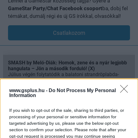
Lennél a GameStar közösség tagja? Gyere a
GameStar Party/Chat Facebook csoport
ba, dobj fel
témákat, dumálj régi és új GS írókkal, olvasókkal!
Csatlakozom
SMASH by Meló-Diák: Homok, zene és a nyár legjobb
hangulata – Jön a második forduló! (X)
Július végén folytatódik a balatoni strandröplabda-
sorozat.
www.gsplus.hu -
Do Not Process My Personal
Information
If you wish to opt-out of the sale, sharing to third parties, or
Címkék:
#matthew perry
#jóbarátok
processing of your personal or sensitive information for
targeted advertising by us, please use the below opt-out
section to confirm your selection. Please note that after your
opt-out request is processed you may continue seeing