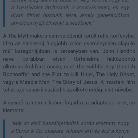
a kreativitást átültessük a mozivászonra, és egy
olyan filmet hozzunk létre, amely generációkon
átívelően nyújt élményt a nézőknek."
A The Mythmakers nem véletlenül került reflektorfénybe:
idén az Eisner-díj "Legjobb valós eseményeken alapuló
mű" kategóriájában is versenyben van. John Hendrix
neve korábban olyan történelmi, hitközpontú
alkotásokkal forrt össze, mint The Faithful Spy: Dietrich
Bonhoeffer and the Plot to Kill Hitler, The Holy Ghost,
vagy a Miracle Man: The Story of Jesus. A mostani film
tehát szervesen illeszkedik az alkotó eddigi életművébe.
A szerző szintén lelkesen fogadta az adaptáció hírét, és
kiemelte:
"Már az első beszélgetésünk során éreztem, hogy
a Burns & Co. csapata valóban érti és érzi a könyv