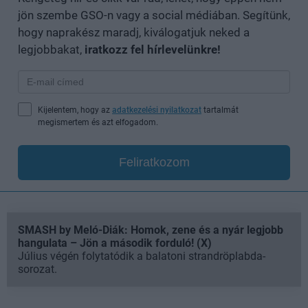
jön szembe GSO-n vagy a social médiában. Segítünk,
hogy naprakész maradj, kiválogatjuk neked a
legjobbakat,
iratkozz fel hírlevelünkre!
Kijelentem, hogy az
adatkezelési nyilatkozat
tartalmát
megismertem és azt elfogadom.
Feliratkozom
SMASH by Meló-Diák: Homok, zene és a nyár legjobb
hangulata – Jön a második forduló! (X)
Július végén folytatódik a balatoni strandröplabda-
sorozat.