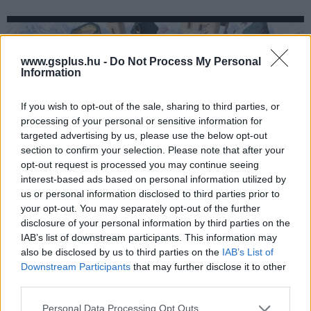
www.gsplus.hu -
Do Not Process My Personal
Information
If you wish to opt-out of the sale, sharing to third parties, or
processing of your personal or sensitive information for
targeted advertising by us, please use the below opt-out
section to confirm your selection. Please note that after your
opt-out request is processed you may continue seeing
interest-based ads based on personal information utilized by
us or personal information disclosed to third parties prior to
your opt-out. You may separately opt-out of the further
A The Elder Scrolls: Castles szeptember 10-én jelenik
disclosure of your personal information by third parties on the
meg
Androidra
és
iOS-re
, az érdeklődők az iménti
IAB’s list of downstream participants. This information may
linkeken már most áteshetnek az előregisztráción.
also be disclosed by us to third parties on the
IAB’s List of
Downstream Participants
that may further disclose it to other
third parties.
A GameStar YouTube csatornája csak rád vár!
Please note that this website/app uses one or more Google
Personal Data Processing Opt Outs