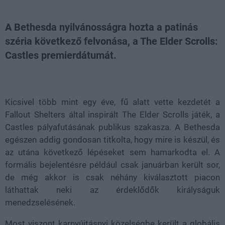
A Bethesda nyilvánosságra hozta a patinás
széria következő felvonása, a The Elder Scrolls:
Castles premierdátumát.
Loaded
:
Unmute
21.86%
Kicsivel több mint egy éve, fű alatt vette kezdetét a
Fallout Shelters által inspirált The Elder Scrolls játék, a
Castles pályafutásának publikus szakasza. A Bethesda
egészen addig gondosan titkolta, hogy mire is készül, és
az utána következő lépéseket sem hamarkodta el. A
formális bejelentésre például csak januárban került sor,
de még akkor is csak néhány kiválasztott piacon
láthattak neki az érdeklődők királyságuk
menedzselésének.
Most viszont karnyújtásnyi közelségbe került a globális