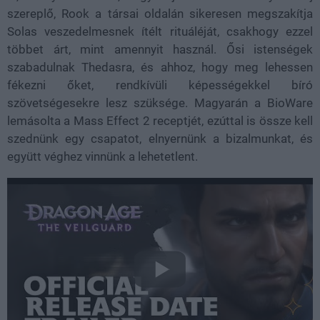
szereplő, Rook a társai oldalán sikeresen megszakítja
Solas veszedelmesnek ítélt rituáléját, csakhogy ezzel
többet árt, mint amennyit használ. Ősi istenségek
szabadulnak Thedasra, és ahhoz, hogy meg lehessen
fékezni őket, rendkívüli képességekkel bíró
szövetségesekre lesz szüksége. Magyarán a BioWare
lemásolta a Mass Effect 2 receptjét, ezúttal is össze kell
szednünk egy csapatot, elnyernünk a bizalmunkat, és
együtt véghez vinnünk a lehetetlent.