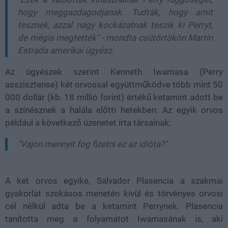
hogy meggazdagodjanak. Tudták, hogy amit
tesznek, azzal nagy kockázatnak teszik ki Perryt,
de mégis megtették" - mondta csütörtökön Martin
Estrada amerikai ügyész.
Az ügyészek szerint Kenneth Iwamasa (Perry
asszisztense) két orvossal együttműködve több mint 50
000 dollár (kb. 18 millió forint) értékű ketamint adott be
a színésznek a halála előtti hetekben. Az egyik orvos
például a következő üzenetet írta társainak:
"Vajon mennyit fog fizetni ez az idióta?"
A két orvos egyike, Salvador Plasencia a szakmai
gyakorlat szokásos menetén kívül és törvényes orvosi
cél nélkül adta be a ketamint Perrynek. Plasencia
tanította meg a folyamatot Iwamasának is, aki