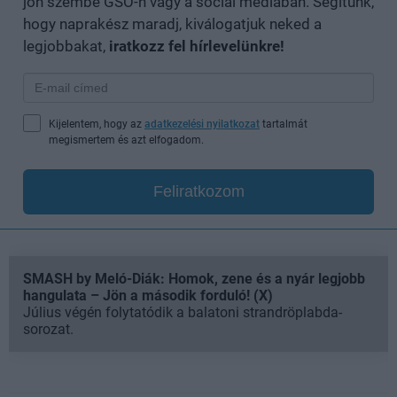
jön szembe GSO-n vagy a social médiában. Segítünk,
hogy naprakész maradj, kiválogatjuk neked a
legjobbakat,
iratkozz fel hírlevelünkre!
Kijelentem, hogy az
adatkezelési nyilatkozat
tartalmát
megismertem és azt elfogadom.
Feliratkozom
SMASH by Meló-Diák: Homok, zene és a nyár legjobb
hangulata – Jön a második forduló! (X)
Július végén folytatódik a balatoni strandröplabda-
sorozat.