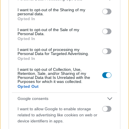
Videótesztek, magyarázók, érdekességek,
services and may gather and store information including but
not limited to your visit or usage behaviour. You may click to
I want to opt-out of the Sharing of my
beszélgetések, livestreamek, végigjátszások,
personal data.
grant or deny consent to Google and its third-party tags to
magyar feliratos előzetesek.
Opted In
use your data for below specified purposes in below Google
consent section.
I want to opt-out of the Sale of my
Feliratkozom
Personal Data.
Opted In
I want to opt-out of processing my
Csatornatag leszek
Personal Data for Targeted Advertising.
Opted In
I want to opt-out of Collection, Use,
Retention, Sale, and/or Sharing of my
Personal Data that Is Unrelated with the
Purposes for which it was collected.
SMASH by Meló-Diák: Homok, zene és a nyár legjobb
Opted Out
hangulata – Jön a második forduló! (X)
Július végén folytatódik a balatoni strandröplabda-
Google consents
sorozat.
I want to allow Google to enable storage
related to advertising like cookies on web or
device identifiers in apps.