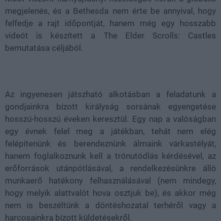
megjelenés, és a Bethesda nem érte be annyival, hogy
felfedje a rajt időpontját, hanem még egy hosszabb
videót is készített a The Elder Scrolls: Castles
bemutatása céljából.
Az ingyenesen játszható alkotásban a feladatunk a
gondjainkra bízott királyság sorsának egyengetése
hosszú-hosszú éveken keresztül. Egy nap a valóságban
egy évnek felel meg a játékban, tehát nem elég
felépítenünk és berendeznünk álmaink várkastélyát,
hanem foglalkoznunk kell a trónutódlás kérdésével, az
erőforrások utánpótlásával, a rendelkezésünkre álló
munkaerő hatékony felhasználásával (nem mindegy,
hogy melyik alattvalót hova osztjuk be), és akkor még
nem is beszéltünk a döntéshozatal terhéről vagy a
harcosainkra bízott küldetésekről.