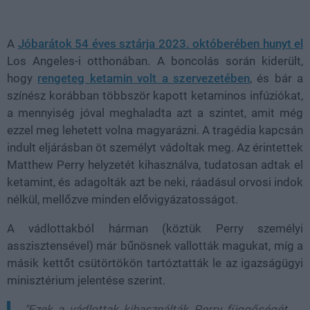
Loaded
:
Unmute
39.10%
A
Jóbarátok 54 éves sztárja 2023. októberében hunyt el
Los Angeles-i otthonában. A boncolás során kiderült,
hogy
rengeteg ketamin volt a szervezetében
, és bár a
színész korábban többször kapott ketaminos infúziókat,
a mennyiség jóval meghaladta azt a szintet, amit még
ezzel meg lehetett volna magyarázni. A tragédia kapcsán
indult eljárásban öt személyt vádoltak meg. Az érintettek
Matthew Perry helyzetét kihasználva, tudatosan adtak el
ketamint, és adagolták azt be neki, ráadásul orvosi indok
nélkül, mellőzve minden elővigyázatosságot.
A vádlottakból hárman (köztük Perry személyi
asszisztensével) már bűnösnek vallották magukat, míg a
másik kettőt csütörtökön tartóztatták le az igazságügyi
minisztérium jelentése szerint.
"Ezek a vádlottak kihasználták Perry függőségét,