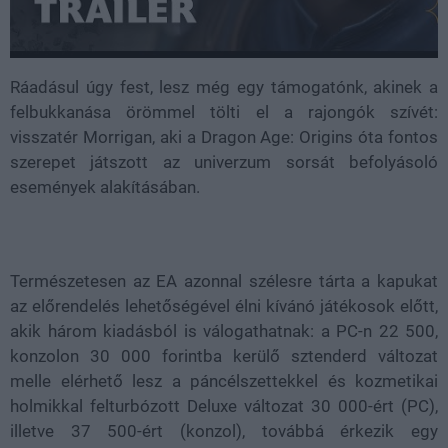
Ráadásul úgy fest, lesz még egy támogatónk, akinek a
felbukkanása örömmel tölti el a rajongók szívét:
visszatér Morrigan, aki a Dragon Age: Origins óta fontos
szerepet játszott az univerzum sorsát befolyásoló
események alakításában.
Természetesen az EA azonnal szélesre tárta a kapukat
az előrendelés lehetőségével élni kívánó játékosok előtt,
akik három kiadásból is válogathatnak: a PC-n 22 500,
konzolon 30 000 forintba kerülő sztenderd változat
melle elérhető lesz a páncélszettekkel és kozmetikai
holmikkal felturbózott Deluxe változat 30 000-ért (PC),
illetve 37 500-ért (konzol), továbbá érkezik egy