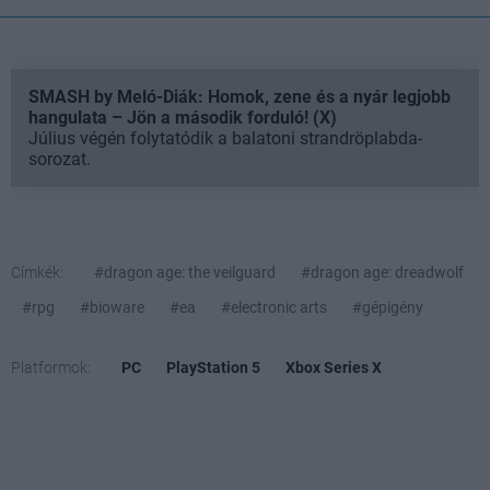
SMASH by Meló-Diák: Homok, zene és a nyár legjobb
hangulata – Jön a második forduló! (X)
Július végén folytatódik a balatoni strandröplabda-
sorozat.
Címkék:
#dragon age: the veilguard
#dragon age: dreadwolf
#rpg
#bioware
#ea
#electronic arts
#gépigény
Platformok:
PC
PlayStation 5
Xbox Series X