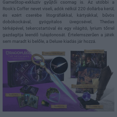
GameStop-exkluzív gyűjtői csomag is. Az utóbbi a
Rook's Coffer nevet viseli, adók nélkül 220 dollárba kerül,
és ezért cserébe litográfiákkal, kártyákkal, bűvös
dobókockával, gyógyitalos üvegcsével, Thedas
térképével, tekercstartóval és egy világító, lyrium tőrrel
gazdagítja leendő tulajdonosát. Értelemszerűen a játék
sem maradt ki belőle, a Deluxe kiadás jár hozzá.