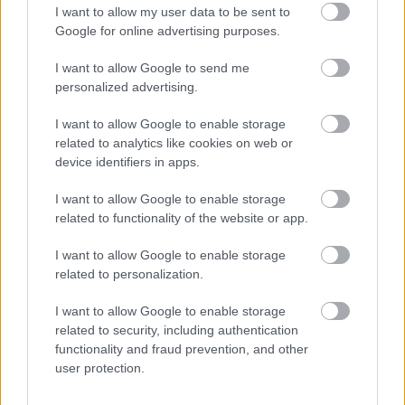
Címkék:
#bethesda
#the elder scrolls castles
I want to allow my user data to be sent to
Google for online advertising purposes.
Platformok:
Android
iOS
I want to allow Google to send me
personalized advertising.
I want to allow Google to enable storage
related to analytics like cookies on web or
device identifiers in apps.
I want to allow Google to enable storage
related to functionality of the website or app.
Dragon Age: The Veilguard
I want to allow Google to enable storage
gépigényt, Mass Effect 2
related to personalization.
hangulatot és egy régi ismerőst
I want to allow Google to enable storage
related to security, including authentication
villantott a BioWare
functionality and fraud prevention, and other
user protection.
Chavalier
|
2024 augusztus 16. 07:02