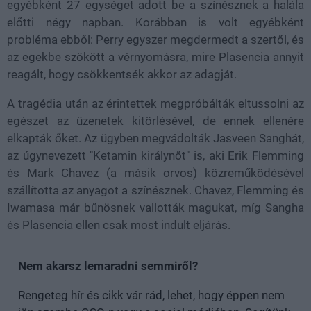
egyébként 27 egységet adott be a színésznek a halála
előtti négy napban. Korábban is volt egyébként
probléma ebből: Perry egyszer megdermedt a szertől, és
az egekbe szökött a vérnyomásra, mire Plasencia annyit
reagált, hogy csökkentsék akkor az adagját.
A tragédia után az érintettek megpróbálták eltussolni az
egészet az üzenetek kitörlésével, de ennek ellenére
elkapták őket. Az ügyben megvádolták Jasveen Sanghát,
az úgynevezett "Ketamin királynőt" is, aki Erik Flemming
és Mark Chavez (a másik orvos) közreműködésével
szállította az anyagot a színésznek. Chavez, Flemming és
Iwamasa már bűnösnek vallották magukat, míg Sangha
és Plasencia ellen csak most indult eljárás.
Nem akarsz lemaradni semmiről?
Rengeteg hír és cikk vár rád, lehet, hogy éppen nem