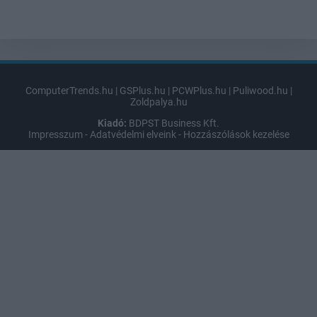
ComputerTrends.hu
|
GSPlus.hu
|
PCWPlus.hu
|
Puliwood.hu
|
Zoldpalya.hu
Kiadó:
BDPST Business Kft.
Impresszum
-
Adatvédelmi elveink
-
Hozzászólások kezelése