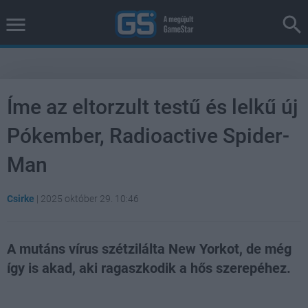
Íme az eltorzult testű és lelkű új
Pókember, Radioactive Spider-
Man
Csirke
|
2025 október 29. 10:46
A mutáns vírus szétzilálta New Yorkot, de még
így is akad, aki ragaszkodik a hős szerepéhez.
Loaded
:
Unmute
38.26%