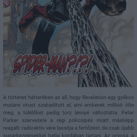
A történet hátterében az áll, hogy Revelation egy gyilkos
mutáns vírust szabadított el, ami emberek millióit ölte
meg, a túlélőket pedig torz lénnyé változtatta. Peter
Parker szervezete a régi pókcsípés miatt másképp
reagált: radioaktív vére lassítja a fertőzést, de csak újabb
sugárkezelésekkel tudja kordában tartani. Az orvosa, a