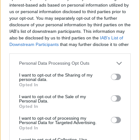
interest-based ads based on personal information utilized by
us or personal information disclosed to third parties prior to
your opt-out. You may separately opt-out of the further
disclosure of your personal information by third parties on the
IAB’s list of downstream participants. This information may
also be disclosed by us to third parties on the
IAB’s List of
A fordulat a végén igazi gyomros: Parker továbbra is hős
Downstream Participants
that may further disclose it to other
akar maradni, még akkor is, ha épp azokat kell
third parties.
megmentenie, akik ellene fordultak. A zárójelenet pedig
megmutatja, hogy a mutáns vírus nemcsak az
Please note that this website/app uses one or more Google
Personal Data Processing Opt Outs
services and may gather and store information including but
ellenséget, hanem a legközelebbi barátokat is elérte - és
not limited to your visit or usage behaviour. You may click to
I want to opt-out of the Sharing of my
ez az a pont, ahol a Radioaktív Pókember története
personal data.
grant or deny consent to Google and its third-party tags to
Opted In
nemcsak fizikai, hanem erkölcsi csatatérré válik.
use your data for below specified purposes in below Google
consent section.
I want to opt-out of the Sale of my
Joe Kelly írása méltó folytatása az Amazing Spider-Man
Personal Data.
világának, mégis új, tragikus mélységet ad a karakternek.
Opted In
Ez a Pókember már nem a viccelődő, hálószövő hős,
I want to opt-out of processing my
hanem egy megtört szörnyeteg, aki minden erejével
Personal Data for Targeted Advertising.
Opted In
kapaszkodik abba az egyetlen dologba, ami még
emberivé teszi: a felelősségbe. Hiszen tudjátok, a nagy
I want to opt-out of Collection, Use,