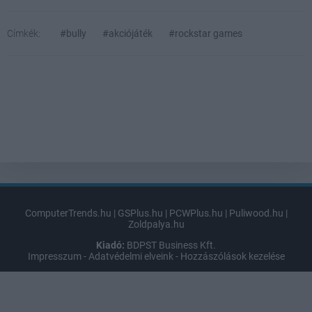
Címkék:
#bully
#akciójáték
#rockstar games
ComputerTrends.hu
|
GSPlus.hu
|
PCWPlus.hu
|
Puliwood.hu
|
Zoldpalya.hu
Kiadó:
BDPST Business Kft.
Impresszum
-
Adatvédelmi elveink
-
Hozzászólások kezelése