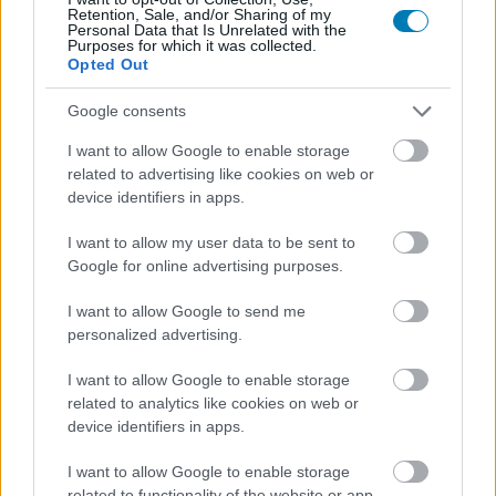
Retention, Sale, and/or Sharing of my
erő...
Personal Data that Is Unrelated with the
Purposes for which it was collected.
Opted Out
Nem akarsz lemaradni semmiről?
Google consents
Rengeteg hír és cikk vár rád, lehet, hogy éppen nem
I want to allow Google to enable storage
jön szembe GSO-n vagy a social médiában. Segítünk,
related to advertising like cookies on web or
hogy naprakész maradj, kiválogatjuk neked a
device identifiers in apps.
legjobbakat,
iratkozz fel hírlevelünkre!
I want to allow my user data to be sent to
Google for online advertising purposes.
I want to allow Google to send me
Kijelentem, hogy az
adatkezelési nyilatkozat
tartalmát
megismertem és azt elfogadom.
personalized advertising.
I want to allow Google to enable storage
Feliratkozom
related to analytics like cookies on web or
device identifiers in apps.
I want to allow Google to enable storage
related to functionality of the website or app.