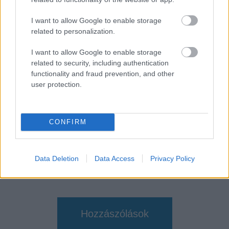
SMASH by Meló-Diák: Homok, zene és a nyár legjobb
hangulata – Jön a második forduló! (X)
I want to allow Google to enable storage
Július végén folytatódik a balatoni strandröplabda-
related to personalization.
sorozat.
I want to allow Google to enable storage
related to security, including authentication
functionality and fraud prevention, and other
user protection.
Címkék:
#marvel comics
#marvel
#képregény
#pókember
#spider-man
#radioactive spider-man
CONFIRM
Data Deletion
Data Access
Privacy Policy
Hozzászólások