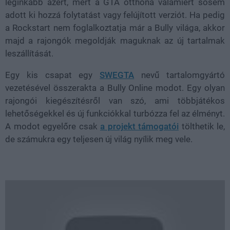
leginkább azért, mert a GTA otthona valamiért sosem
adott ki hozzá folytatást vagy felújított verziót. Ha pedig
a Rockstart nem foglalkoztatja már a Bully világa, akkor
majd a rajongók megoldják maguknak az új tartalmak
leszállítását.
Egy kis csapat egy
SWEGTA
nevű tartalomgyártó
vezetésével összerakta a Bully Online modot. Egy olyan
rajongói kiegészítésről van szó, ami többjátékos
lehetőségekkel és új funkciókkal turbózza fel az élményt.
A modot egyelőre csak
a projekt támogatói
tölthetik le,
de számukra egy teljesen új világ nyílik meg vele.