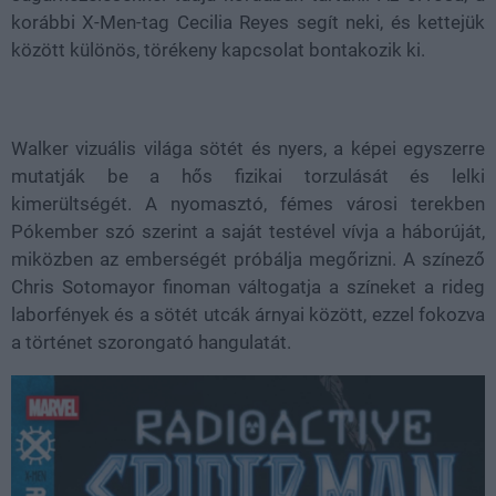
korábbi X-Men-tag Cecilia Reyes segít neki, és kettejük
között különös, törékeny kapcsolat bontakozik ki.
Walker vizuális világa sötét és nyers, a képei egyszerre
mutatják be a hős fizikai torzulását és lelki
kimerültségét. A nyomasztó, fémes városi terekben
Pókember szó szerint a saját testével vívja a háborúját,
miközben az emberségét próbálja megőrizni. A színező
Chris Sotomayor finoman váltogatja a színeket a rideg
laborfények és a sötét utcák árnyai között, ezzel fokozva
a történet szorongató hangulatát.