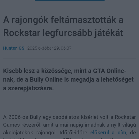
A rajongók feltámasztották a
Rockstar legfurcsább játékát
Hunter_GS
|
2025 október 29. 06:37
Kisebb lesz a közössége, mint a GTA Online-
nak, de a Bully Online is megadja a lehetőséget
a szerepjátszásra.
Loaded
:
Unmute
21.86%
A 2006-os Bully egy csodálatos kísérlet volt a Rockstar
Games részéről, amit a mai napig imádnak a nyílt világú
akciójátékok rajongói. Időről-időre
előkerül a cím
, de