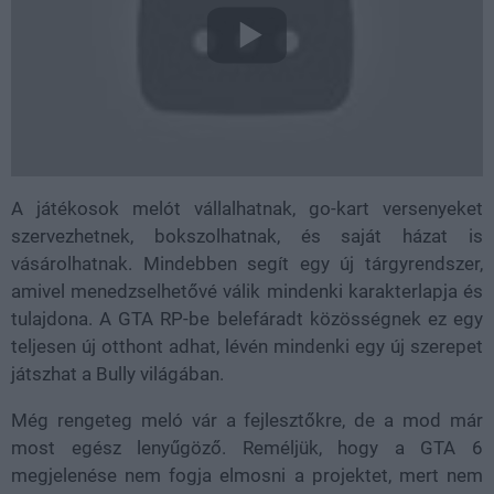
A játékosok melót vállalhatnak, go-kart versenyeket
szervezhetnek, bokszolhatnak, és saját házat is
vásárolhatnak. Mindebben segít egy új tárgyrendszer,
amivel menedzselhetővé válik mindenki karakterlapja és
tulajdona. A GTA RP-be belefáradt közösségnek ez egy
teljesen új otthont adhat, lévén mindenki egy új szerepet
játszhat a Bully világában.
Még rengeteg meló vár a fejlesztőkre, de a mod már
most egész lenyűgöző. Reméljük, hogy a GTA 6
megjelenése nem fogja elmosni a projektet, mert nem