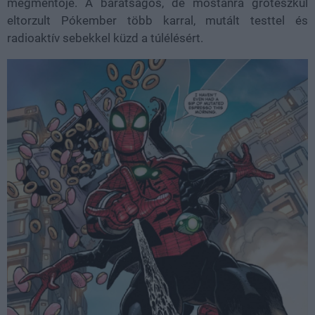
megmentője. A barátságos, de mostanra groteszkül
eltorzult Pókember több karral, mutált testtel és
radioaktív sebekkel küzd a túlélésért.