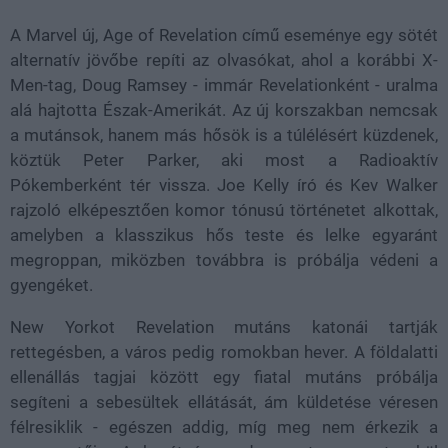
A Marvel új, Age of Revelation című eseménye egy sötét
alternatív jövőbe repíti az olvasókat, ahol a korábbi X-
Men-tag, Doug Ramsey - immár Revelationként - uralma
alá hajtotta Észak-Amerikát. Az új korszakban nemcsak
a mutánsok, hanem más hősök is a túlélésért küzdenek,
köztük Peter Parker, aki most a Radioaktív
Pókemberként tér vissza. Joe Kelly író és Kev Walker
rajzoló elképesztően komor tónusú történetet alkottak,
amelyben a klasszikus hős teste és lelke egyaránt
megroppan, miközben továbbra is próbálja védeni a
gyengéket.
New Yorkot Revelation mutáns katonái tartják
rettegésben, a város pedig romokban hever. A földalatti
ellenállás tagjai között egy fiatal mutáns próbálja
segíteni a sebesültek ellátását, ám küldetése véresen
félresiklik - egészen addig, míg meg nem érkezik a