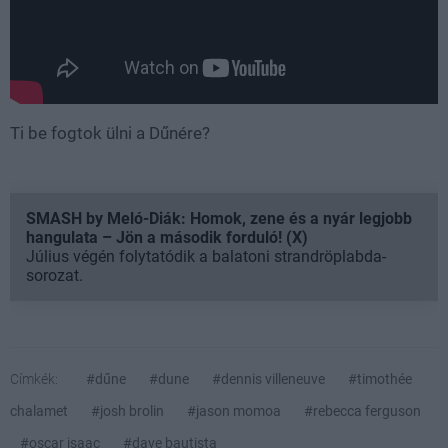
Ti be fogtok ülni a Dűnére?
SMASH by Meló-Diák: Homok, zene és a nyár legjobb
hangulata – Jön a második forduló! (X)
Július végén folytatódik a balatoni strandröplabda-
sorozat.
Címkék:
#dűne
#dune
#dennis villeneuve
#timothée
chalamet
#josh brolin
#jason momoa
#rebecca ferguson
#oscar isaac
#dave bautista