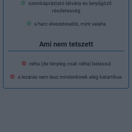
szemkápráztató látvány és lenyűgöző
részletesség
a harc élvezetesebb, mint valaha
Ami nem tetszett
néha (de tényleg csak néha) belassul
a lezárás nem lesz mindenkinek elég katartikus