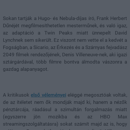
Loaded
:
Unmute
38.15%
Sokan tartják a Hugo- és Nebula-díjas író, Frank Herbert
Dűnéjét megfilmesíthetetlen mesterműnek, és való igaz,
az adaptáció a Twin Peaks miatt ünnepelt David
Lynchnek sem sikerült. Ez viszont nem vette el a kedvét a
Fogságban, a Sicario, az Érkezés és a Szárnyas fejvadász
2049 filmek rendezőjének, Denis Villeneuve-nek, aki igazi
sztárgárdával, több filmre bontva álmodta vászonra a
gazdag alapanyagot.
A kritikusok
első véleményei
eléggé megosztóak voltak,
de az ítéletet nem ők mondják majd ki, hanem a nézők
pénztárcája, ráadásul a szimultán forgalmazás miatt
(egyszerre jön mozikba és az HBO Max
streamingszolgáltatásra) sokat számít majd az is, hogy