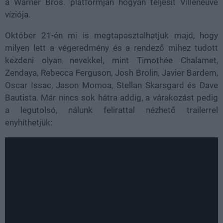
a Warner Bros. platformján hogyan teljesít Villeneuve
víziója.
Október 21-én mi is megtapasztalhatjuk majd, hogy
milyen lett a végeredmény és a rendező mihez tudott
kezdeni olyan nevekkel, mint Timothée Chalamet,
Zendaya, Rebecca Ferguson, Josh Brolin, Javier Bardem,
Oscar Issac, Jason Momoa, Stellan Skarsgard és Dave
Bautista. Már nincs sok hátra addig, a várakozást pedig
a legutolsó, nálunk felirattal nézhető trailerrel
enyhíthetjük: