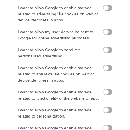
I want to allow Google to enable storage
related to advertising like cookies on web or
A God of War Ragnarök leghamarabb valamikor
device identifiers in apps.
tavasszal jelenhet meg, valószínűleg beelőzi a februári
Horizon Forbidden West és a márciusi Gran Turismo 7 is.
I want to allow my user data to be sent to
Előbbi szintén magyar felirattal jön, utóbbi kapcsán még
Google for online advertising purposes.
kérdéses a fordítás, erről a PlayStation Magyarország
I want to allow Google to send me
egyelőre nem posztolt, de egy versenyjátéknál talán
personalized advertising.
kevésbé számít a nyelv.
I want to allow Google to enable storage
related to analytics like cookies on web or
device identifiers in apps.
I want to allow Google to enable storage
related to functionality of the website or app.
I want to allow Google to enable storage
related to personalization.
I want to allow Google to enable storage