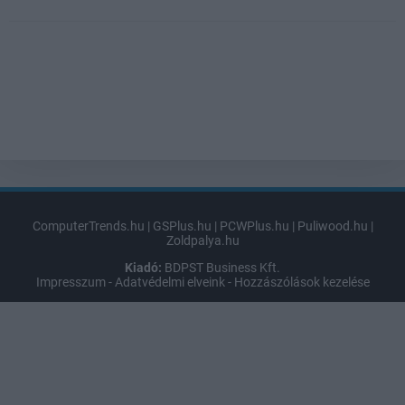
ComputerTrends.hu
|
GSPlus.hu
|
PCWPlus.hu
|
Puliwood.hu
|
Zoldpalya.hu
Kiadó:
BDPST Business Kft.
Impresszum
-
Adatvédelmi elveink
-
Hozzászólások kezelése