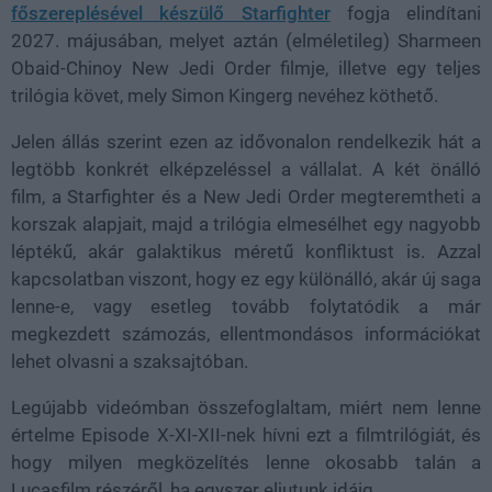
főszereplésével készülő Starfighter
fogja elindítani
2027. májusában, melyet aztán (elméletileg) Sharmeen
Obaid-Chinoy New Jedi Order filmje, illetve egy teljes
trilógia követ, mely Simon Kingerg nevéhez köthető.
Jelen állás szerint ezen az idővonalon rendelkezik hát a
legtöbb konkrét elképzeléssel a vállalat. A két önálló
film, a Starfighter és a New Jedi Order megteremtheti a
korszak alapjait, majd a trilógia elmesélhet egy nagyobb
léptékű, akár galaktikus méretű konfliktust is. Azzal
kapcsolatban viszont, hogy ez egy különálló, akár új saga
lenne-e, vagy esetleg tovább folytatódik a már
megkezdett számozás, ellentmondásos információkat
lehet olvasni a szaksajtóban.
Legújabb videómban összefoglaltam, miért nem lenne
értelme Episode X-XI-XII-nek hívni ezt a filmtrilógiát, és
hogy milyen megközelítés lenne okosabb talán a
Lucasfilm részéről, ha egyszer eljutunk idáig.