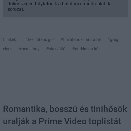
Július végén folytatódik a balatoni strandröplabda-
sorozat.
Címkék:
#teen titans go!
#tini titánok harcra fel
#greg
cipes
#beast boy
#alakváltó
#parkinson-kór
Romantika, bosszú és tinihősök
uralják a Prime Video toplistát