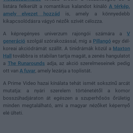
listára felkerült a romantikus kalandot kínáló
A térkép,
amely elvezet hozzád
is, amely a könnyedebb
kikapcsolódásra vágyó nézők szívét célozza.
A képregényes univerzum rajongói számára a
V
generáció
szolgál szórakozással, míg a
Pillangó
egy dél-
koreai akciódrámát szállít. A tinidrámák közül a
Maxton
Hall
továbbra is stabilan tartja magát, a zenés hangulatot
a
The Runarounds
adja, az akció szerelmeseinek pedig
ott van
A fuvar
, amely lezárja a toplistát.
A Prime Video hazai kínálata tehát ismét sokszínű arcát
mutatja: a nyári szerelem történetétől a komor
bosszúhadjáraton át egészen a szuperhősös őrületig
minden megtalálható, ami a magyar nézőket képernyő
elé ülteti.