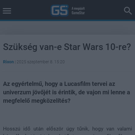
Szükség van-e Star Wars 10-re?
Rixon
|
2025 szeptember 8. 15:20
Az egyértelmű, hogy a Lucasfilm tervei az
univerzum jövőjét is érintik, de vajon mi lenne a
megfelelő megközelítés?
Loaded
:
Unmute
38.68%
Hosszú idő után először úgy tűnik, hogy van valami