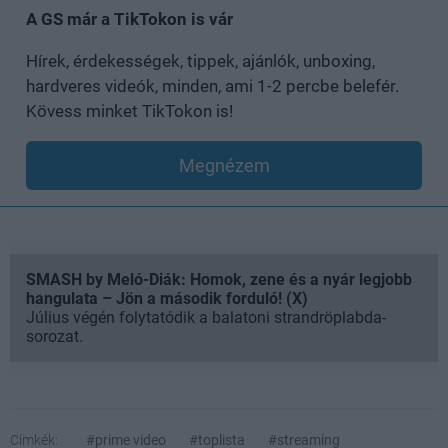
A GS már a TikTokon is vár
Hírek, érdekességek, tippek, ajánlók, unboxing,
hardveres videók, minden, ami 1-2 percbe belefér.
Kövess minket TikTokon is!
Megnézem
SMASH by Meló-Diák: Homok, zene és a nyár legjobb
hangulata – Jön a második forduló! (X)
Július végén folytatódik a balatoni strandröplabda-
sorozat.
Címkék:
#prime video
#toplista
#streaming