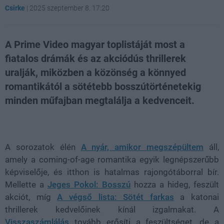
Csirke
|
2025 szeptember 8. 17:20
A Prime Video magyar toplistáját most a
fiatalos drámák és az akciódús thrillerek
uralják, miközben a közönség a könnyed
romantikától a sötétebb bosszútörténetekig
minden műfajban megtalálja a kedvenceit.
Loaded
:
Unmute
21.65%
A sorozatok élén
A nyár, amikor megszépültem
áll,
amely a coming-of-age romantika egyik legnépszerűbb
képviselője, és itthon is hatalmas rajongótáborral bír.
Mellette a
Jeges Pokol: Bosszú
hozza a hideg, feszült
akciót, míg
A végső lista: Sötét farkas
a katonai
thrillerek kedvelőinek kínál izgalmakat. A
Visszaszámlálás
tovább erősíti a feszültséget, de a