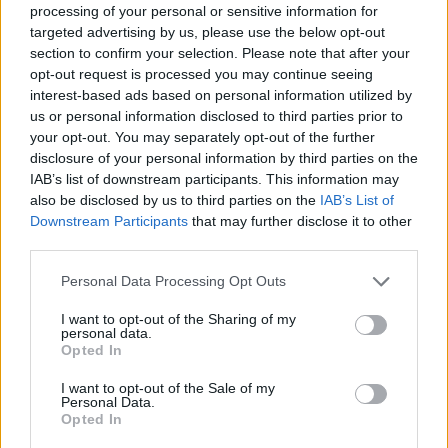
processing of your personal or sensitive information for
targeted advertising by us, please use the below opt-out
Cipes egy bejegyzésben megerősítette, hogy a stúdió
section to confirm your selection. Please note that after your
idén Valentin-napon bocsátotta el, közvetlenül
opt-out request is processed you may continue seeing
diagnózisa közzététele után.
interest-based ads based on personal information utilized by
us or personal information disclosed to third parties prior to
"Számomra ez olyan, mintha meghaltam volna, és
your opt-out. You may separately opt-out of the further
csak a rajongók kelthetnek újra életre"
disclosure of your personal information by third parties on the
IAB’s list of downstream participants. This information may
- fogalmazott a színész. Newsome a történtek nyomán
also be disclosed by us to third parties on the
IAB’s List of
petíciót indít, hogy Cipes visszakapja ikonikus szerepét a
Downstream Participants
that may further disclose it to other
third parties.
sorozatban.
Please note that this website/app uses one or more Google
Personal Data Processing Opt Outs
services and may gather and store information including but
not limited to your visit or usage behaviour. You may click to
I want to opt-out of the Sharing of my
personal data.
A színész 2003 óta kölcsönözte hangját a karakternek:
grant or deny consent to Google and its third-party tags to
Opted In
use your data for below specified purposes in below Google
az eredeti Teen Titans szériában és a 2013-ban indult
consent section.
Tini titánok, harcra fel! mind a kilenc évadában ő
I want to opt-out of the Sale of my
Personal Data.
szólaltatta meg Alakváltót, illetve más karaktereket is.
Opted In
Cipes karrierje során számos animációs produkcióban