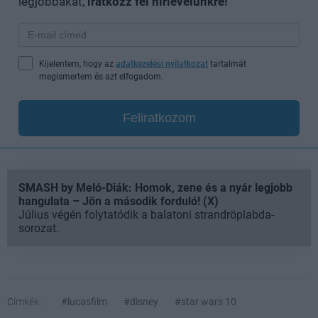
legjobbakat,
iratkozz fel hírlevelünkre!
Kijelentem, hogy az
adatkezelési nyilatkozat
tartalmát
megismertem és azt elfogadom.
Feliratkozom
SMASH by Meló-Diák: Homok, zene és a nyár legjobb
hangulata – Jön a második forduló! (X)
Július végén folytatódik a balatoni strandröplabda-
sorozat.
Címkék:
#lucasfilm
#disney
#star wars 10