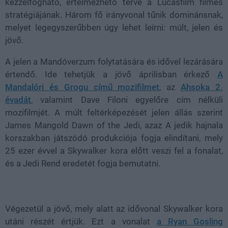
kézzelfogható, értelmezhető terve a Lucasfilm filmes
stratégiájának. Három fő irányvonal tűnik dominánsnak,
melyet legegyszerűbben úgy lehet leírni: múlt, jelen és
jövő.
A jelen a Mandóverzum folytatására és idővel lezárására
értendő. Ide tehetjük a jövő áprilisban érkező
A
Mandalóri és Grogu című mozifilmet
, az
Ahsoka 2.
évadát
, valamint Dave Filoni egyelőre cím nélküli
mozifilmjét. A múlt feltérképezését jelen állás szerint
James Mangold Dawn of the Jedi, azaz A jedik hajnala
korszakban játszódó produkciója fogja elindítani, mely
25 ezer évvel a Skywalker kora előtt veszi fel a fonalat,
és a Jedi Rend eredetét fogja bemutatni.
Végezetül a jövő, mely alatt az idővonal Skywalker kora
utáni részét értjük. Ezt a vonalat
a Ryan Gosling