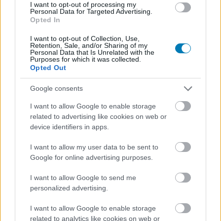
I want to opt-out of processing my
szerepelt, egyebek között a Young Justice-ban, a Ben 10
Personal Data for Targeted Advertising.
sorozatban, valamint a Tini Nindzsa Teknőcökben. A Tini
Opted In
titánok, harcra fel! eddig 426 epizódot, több
I want to opt-out of Collection, Use,
különkiadást és egy egész estés filmet ért meg, és
Retention, Sale, and/or Sharing of my
Personal Data that Is Unrelated with the
három Emmy-jelölést kapott.
Purposes for which it was collected.
Opted Out
Meglehetősen felháborító, és morálisan erőteljesen
Google consents
megkérdőjelezhető gyakorlat a stúdiók részéről, mikor
színészeket akár ideiglenes, akár tartós egészségügyi
I want to allow Google to enable storage
problémáik miatt nem alkalmaznak többé, vagy épp
related to advertising like cookies on web or
jelentősen kevesebb gázsit ígérnek nekik, mint
device identifiers in apps.
korábban.
Nemrég például Jeremy Renner beszélt arról
,
I want to allow my user data to be sent to
hogy azért nem lesz egyelőre Solyómszem második
Google for online advertising purposes.
évad, mert a Disney jóval kisebb fizetést adott volna neki
azután, hogy balesetet szenvedett és egy ideig ágyhoz
I want to allow Google to send me
ragadt. Abszolút méltánytalan magatartás ez, különösen
personalized advertising.
olyan színészek felé, akik évek óta emelik produkcióik
I want to allow Google to enable storage
színvonalát.
related to analytics like cookies on web or