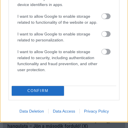
device identifiers in apps.
Nem akarsz lemaradni semmiről?
I want to allow Google to enable storage
related to functionality of the website or app.
Rengeteg hír és cikk vár rád, lehet, hogy éppen nem
jön szembe GSO-n vagy a social médiában. Segítünk,
I want to allow Google to enable storage
hogy naprakész maradj, kiválogatjuk neked a
related to personalization.
legjobbakat,
iratkozz fel hírlevelünkre!
I want to allow Google to enable storage
related to security, including authentication
functionality and fraud prevention, and other
user protection.
Kijelentem, hogy az
adatkezelési nyilatkozat
tartalmát
megismertem és azt elfogadom.
CONFIRM
Feliratkozom
Data Deletion
Data Access
Privacy Policy
SMASH by Meló-Diák: Homok, zene és a nyár legjobb
hangulata – Jön a második forduló! (X)