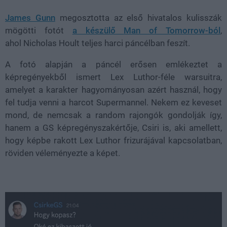
James Gunn
megosztotta az első hivatalos kulisszák
mögötti fotót
a készülő
Man of Tomorrow-ból
,
ahol
Nicholas Hoult teljes harci páncélban feszít.
A fotó alapján a páncél erősen emlékeztet a
képregényekből ismert
Lex Luthor-féle warsuitra
,
amelyet a karakter hagyományosan azért használ, hogy
fel tudja venni a harcot Supermannel. Nekem ez keveset
mond, de nemcsak a random rajongók gondolják így,
hanem a GS képregényszakértője, Csiri is, aki amellett,
hogy képbe rakott Lex Luthor frizurájával kapcsolatban,
röviden véleményezte a képet.