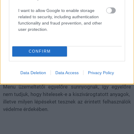
I want to allow Google to enable storage
related to security, including authentication
functionality and fraud prevention, and other
user protection.
CONFIRM
A támadásért felelősséget vállaló hacker a megszerzett
adatokat állítólag a GitHubon tette közzé, tehát nem
pénzt akart csinálni, hanem nagyon úgy tűnik, hogy a
Data Deletion
Data Access
Privacy Policy
támadás mögött személyes bosszú állhatott. Az Atlas
Menu üzemeltetői egyelőre sunnyognak, így egyelőre
nem tudjuk, hogy hitelesek-e a kiszivárogtatott anyagok,
illetve milyen lépéseket tesznek az érintett felhasználók
védelme érdekében.