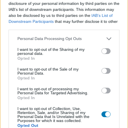
disclosure of your personal information by third parties on the
Hozzászólások
IAB’s list of downstream participants. This information may
also be disclosed by us to third parties on the
IAB’s List of
Downstream Participants
that may further disclose it to other
third parties.
65 ezer GTA-csaló adatai
Please note that this website/app uses one or more Google
Personal Data Processing Opt Outs
szivárogtak ki
services and may gather and store information including but
not limited to your visit or usage behaviour. You may click to
I want to opt-out of the Sharing of my
personal data.
grant or deny consent to Google and its third-party tags to
Opted In
daev
|
2026 június 1. 20:59
use your data for below specified purposes in below Google
consent section.
I want to opt-out of the Sale of my
Personal Data.
Opted In
Feltörték az egyik legnépszerűbb cheateket
árusító oldalt, több tízezer csaló adatait
I want to opt-out of processing my
Personal Data for Targeted Advertising.
szerezték meg a hackerek.
Opted In
Loaded
:
Unmute
I want to opt-out of Collection, Use,
81.69%
Retention, Sale, and/or Sharing of my
Personal Data that Is Unrelated with the
Purposes for which it was collected.
Az Atlas Menu nevű oldal különféle csalásokat kínált a
Opted Out