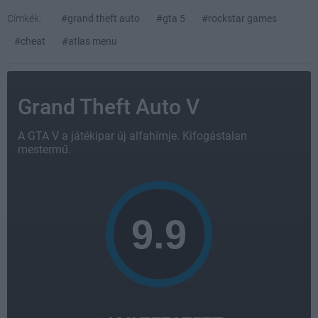
Címkék:
#grand theft auto
#gta 5
#rockstar games
#cheat
#atlas menu
Grand Theft Auto V
A GTA V a játékipar új alfahímje. Kifogástalan
mestermű.