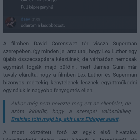
A filmben David Corenswet tér vissza Superman
szerepében, így minden jel arra utal, hogy Lex Luthor egy
újabb összecsapásra készülnek, de várhatóan nemcsak
egymást fogják majd püfölni, mert James Gunn már
tavaly elárulta, hogy a filmben
Lex Luthor és Superman
bizonyos mértékig kénytelenek lesznek együttműködni
egy náluk is nagyobb fenyegetés ellen.
Akkor még nem nevezte meg ezt az ellenfelet, de
azóta kiderült, hogy a szerepet valószínűleg
Brainiac
tölti majd be, akit Lars Eidinger alakít
.
A most közzétett fotó az egyik első hivatalos