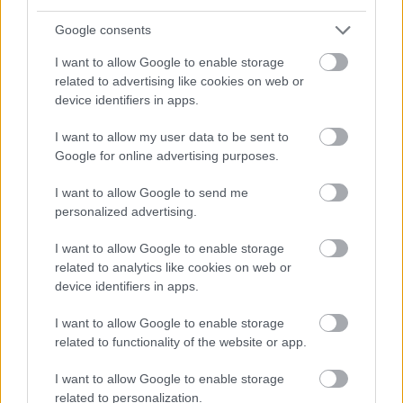
Grand Theft Auto V
játékosainak és nagyon
biztonságosnak hirdette magát, de a Have I Been Pwned
Google consents
szerint ez nem teljesen igaz, mert egy támadás során
I want to allow Google to enable storage
közel 64 ezer felhasználói fiók adatai kerülhettek
related to advertising like cookies on web or
illetéktelen kezekbe.
device identifiers in apps.
A kiszivárgott információk között e-mail-címek,
I want to allow my user data to be sent to
felhasználónevek, titkosított jelszavak, IP-címek és
Google for online advertising purposes.
ügyfélszolgálati jegyek is szerepelnek és a
I want to allow Google to send me
personalized advertising.
Have I Been Pwned
szerint összesen 63 900-nál is
több fiók érintett az incidensben.
I want to allow Google to enable storage
related to analytics like cookies on web or
Különösen kellemetlen a helyzet annak fényében, hogy az
device identifiers in apps.
Atlas Menu a weboldalán azt állította, hogy fejlett
titkosítási megoldásokat alkalmaz, úgyhogy mindenki
I want to allow Google to enable storage
biztonságban van, de a hivatalos oldal jelenleg már nem
related to functionality of the website or app.
elérhető.
I want to allow Google to enable storage
related to personalization.