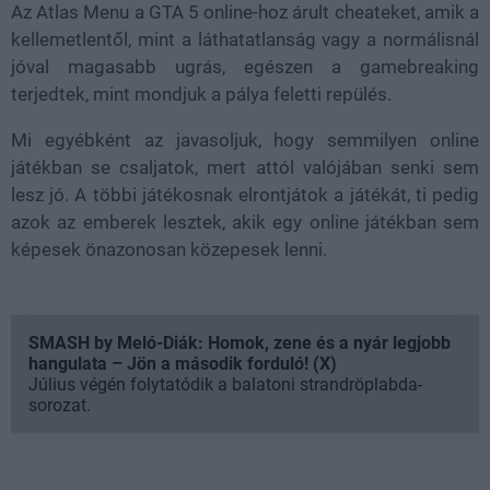
Az Atlas Menu a GTA 5 online-hoz árult cheateket, amik a
kellemetlentől, mint a láthatatlanság vagy a normálisnál
jóval magasabb ugrás, egészen a gamebreaking
terjedtek, mint mondjuk a pálya feletti repülés.
Mi egyébként az javasoljuk, hogy semmilyen online
játékban se csaljatok, mert attól valójában senki sem
lesz jó. A többi játékosnak elrontjátok a játékát, ti pedig
azok az emberek lesztek, akik egy online játékban sem
képesek önazonosan közepesek lenni.
SMASH by Meló-Diák: Homok, zene és a nyár legjobb
hangulata – Jön a második forduló! (X)
Július végén folytatódik a balatoni strandröplabda-
sorozat.