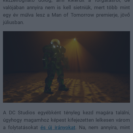
kézzelfogható dolog, ami kikerült a forgatásról, de
valójában annyira nem is kell sietniük, mert több mint
egy év múlva lesz a Man of Tomorrow premierje, jövő
júliusban.
A DC Studios egyébként tényleg kezd magára találni,
úgyhogy magamhoz képest kifejezetten lelkesen várom
a folytatásokat
és új irányokat
. Na, nem annyira, mint