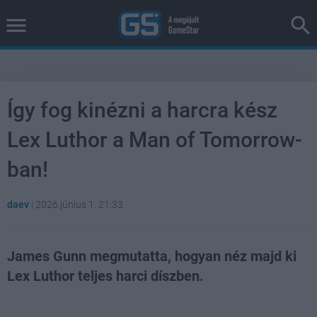
Így fog kinézni a harcra kész
Lex Luthor a Man of Tomorrow-
ban!
daev
|
2026 június 1. 21:33
James Gunn megmutatta, hogyan néz majd ki
Lex Luthor teljes harci díszben.
Loaded
:
Unmute
100.00%