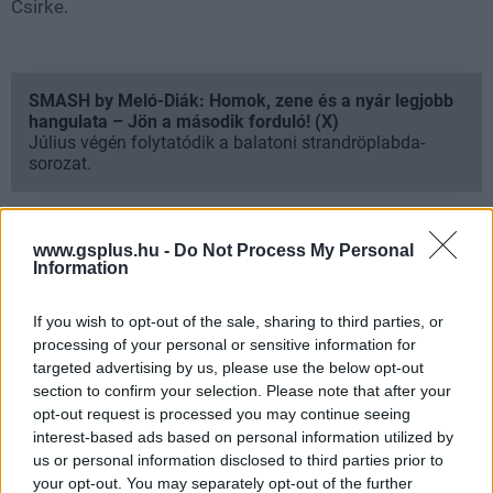
Csirke.
SMASH by Meló-Diák: Homok, zene és a nyár legjobb
hangulata – Jön a második forduló! (X)
Július végén folytatódik a balatoni strandröplabda-
sorozat.
www.gsplus.hu -
Do Not Process My Personal
Information
Címkék:
#lex luthor
#superman
#man of tomorrow
If you wish to opt-out of the sale, sharing to third parties, or
processing of your personal or sensitive information for
targeted advertising by us, please use the below opt-out
section to confirm your selection. Please note that after your
opt-out request is processed you may continue seeing
interest-based ads based on personal information utilized by
us or personal information disclosed to third parties prior to
your opt-out. You may separately opt-out of the further