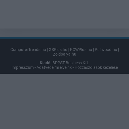
ComputerTrends.hu
|
GSPlus.hu
|
PCWPlus.hu
|
Puliwood.hu
|
Zoldpalya.hu
Kiadó:
BDPST Business Kft.
Impresszum
-
Adatvédelmi elveink
-
Hozzászólások kezelése