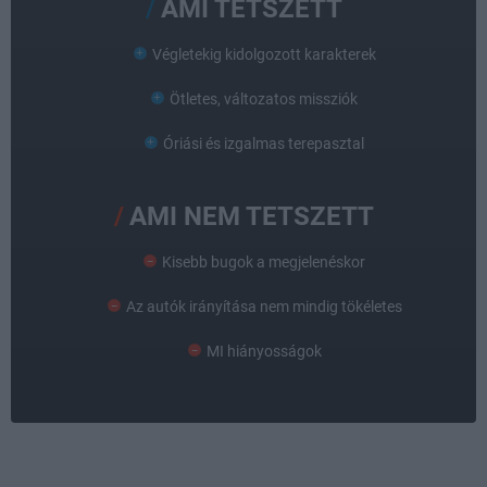
AMI TETSZETT
Végletekig kidolgozott karakterek
Ötletes, változatos missziók
Óriási és izgalmas terepasztal
AMI NEM TETSZETT
Kisebb bugok a megjelenéskor
Az autók irányítása nem mindig tökéletes
MI hiányosságok