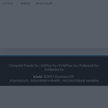
Címkék:
#xbox
#microsoft
ComputerTrends.hu
|
GSPlus.hu
|
PCWPlus.hu
|
Puliwood.hu
|
Zoldpalya.hu
Kiadó:
BDPST Business Kft.
Impresszum
-
Adatvédelmi elveink
-
Hozzászólások kezelése