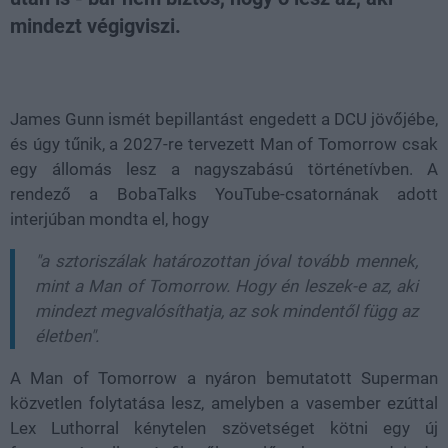
mindezt végigviszi.
Loaded
:
Unmute
37.42%
James Gunn ismét bepillantást engedett a DCU jövőjébe,
és úgy tűnik, a 2027-re tervezett Man of Tomorrow csak
egy állomás lesz a nagyszabású történetívben. A
rendező a BobaTalks YouTube-csatornának adott
interjúban mondta el, hogy
"a sztoriszálak határozottan jóval tovább mennek,
mint a Man of Tomorrow. Hogy én leszek-e az, aki
mindezt megvalósíthatja, az sok mindentől függ az
életben".
A Man of Tomorrow a nyáron bemutatott Superman
közvetlen folytatása lesz, amelyben a vasember ezúttal
Lex Luthorral kénytelen szövetséget kötni egy új