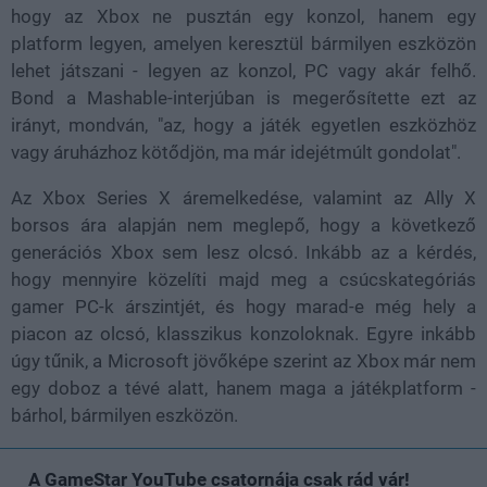
hogy az Xbox ne pusztán egy konzol, hanem egy
platform legyen, amelyen keresztül bármilyen eszközön
lehet játszani - legyen az konzol, PC vagy akár felhő.
Bond a Mashable-interjúban is megerősítette ezt az
irányt, mondván, "az, hogy a játék egyetlen eszközhöz
vagy áruházhoz kötődjön, ma már idejétmúlt gondolat".
Az Xbox Series X áremelkedése, valamint az Ally X
borsos ára alapján nem meglepő, hogy a következő
generációs Xbox sem lesz olcsó. Inkább az a kérdés,
hogy mennyire közelíti majd meg a csúcskategóriás
gamer PC-k árszintjét, és hogy marad-e még hely a
piacon az olcsó, klasszikus konzoloknak. Egyre inkább
úgy tűnik, a Microsoft jövőképe szerint az Xbox már nem
egy doboz a tévé alatt, hanem maga a játékplatform -
bárhol, bármilyen eszközön.
A GameStar YouTube csatornája csak rád vár!