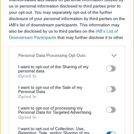
SMASH by Meló-Diák: Homok, zene és a nyár legjobb
us or personal information disclosed to third parties prior to
hangulata – Jön a második forduló! (X)
Július végén folytatódik a balatoni strandröplabda-
your opt-out. You may separately opt-out of the further
sorozat.
disclosure of your personal information by third parties on the
IAB’s list of downstream participants. This information may
also be disclosed by us to third parties on the
IAB’s List of
Downstream Participants
that may further disclose it to other
third parties.
Címkék:
#james gunn
#superman
#warner bros.
#dcu
Please note that this website/app uses one or more Google
Personal Data Processing Opt Outs
#man of tomorrow
services and may gather and store information including but
not limited to your visit or usage behaviour. You may click to
I want to opt-out of the Sharing of my
personal data.
grant or deny consent to Google and its third-party tags to
Opted In
use your data for below specified purposes in below Google
consent section.
I want to opt-out of the Sale of my
Personal Data.
Opted In
I want to opt-out of processing my
Personal Data for Targeted Advertising.
Opted In
Hozzászólások
I want to opt-out of Collection, Use,
Retention, Sale, and/or Sharing of my