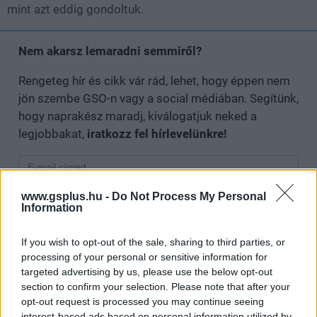
mint azt eddig gondoltuk.
Nem akarsz lemaradni semmiről?
Rengeteg hír és cikk vár rád, lehet, hogy éppen nem
jön szembe GSO-n vagy a social médiában. Segítünk,
hogy naprakész maradj, kiválogatjuk neked a
legjobbakat,
iratkozz fel hírlevelünkre!
www.gsplus.hu -
Do Not Process My Personal
Kijelentem, hogy az
adatkezelési nyilatkozat
tartalmát
Information
megismertem és azt elfogadom.
If you wish to opt-out of the sale, sharing to third parties, or
Feliratkozom
processing of your personal or sensitive information for
targeted advertising by us, please use the below opt-out
section to confirm your selection. Please note that after your
opt-out request is processed you may continue seeing
interest-based ads based on personal information utilized by