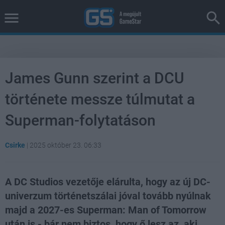
James Gunn szerint a DCU
története messze túlmutat a
Superman-folytatáson
Csirke
|
2025 október 23. 06:33
A DC Studios vezetője elárulta, hogy az új DC-
univerzum történetszálai jóval tovább nyúlnak
majd a 2027-es Superman: Man of Tomorrow
után is - bár nem biztos, hogy ő lesz az, aki