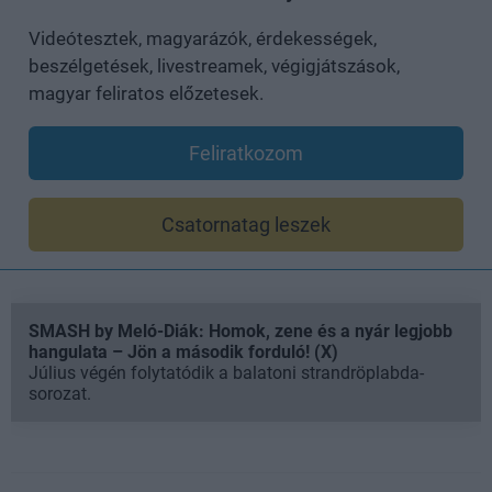
Videótesztek, magyarázók, érdekességek,
beszélgetések, livestreamek, végigjátszások,
magyar feliratos előzetesek.
Feliratkozom
Csatornatag leszek
SMASH by Meló-Diák: Homok, zene és a nyár legjobb
hangulata – Jön a második forduló! (X)
Július végén folytatódik a balatoni strandröplabda-
sorozat.