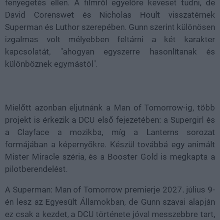
fenyegetés ellen. A filmről egyelőre keveset tudni, de
David Corenswet és Nicholas Hoult visszatérnek
Superman és Luthor szerepében. Gunn szerint különösen
izgalmas volt mélyebben feltárni a két karakter
kapcsolatát, "ahogyan egyszerre hasonlítanak és
különböznek egymástól".
Mielőtt azonban eljutnánk a Man of Tomorrow-ig, több
projekt is érkezik a DCU első fejezetében: a Supergirl és
a Clayface a mozikba, míg a Lanterns sorozat
formájában a képernyőkre. Készül továbbá egy animált
Mister Miracle széria, és a Booster Gold is megkapta a
pilotberendelést.
A Superman: Man of Tomorrow premierje 2027. július 9-
én lesz az Egyesült Államokban, de Gunn szavai alapján
ez csak a kezdet, a DCU története jóval messzebbre tart,