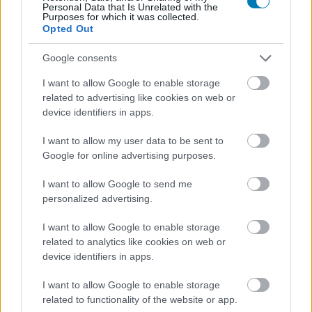
Personal Data that Is Unrelated with the
Purposes for which it was collected.
Opted Out
A következő Xbox szinte már
Google consents
PC lesz, persze prémium áron
I want to allow Google to enable storage
related to advertising like cookies on web or
Csirke
|
2025 október 23. 06:02
device identifiers in apps.
I want to allow my user data to be sent to
Az Xbox elnöke szerint a következő generációs
Google for online advertising purposes.
konzol "nagyon prémium" és "nagyon high-end"
I want to allow Google to send me
élményt kínál majd, ezzel pedig a Microsoft
personalized advertising.
egyre jobban rálép a PC-s játékpiac területére.
I want to allow Google to enable storage
related to analytics like cookies on web or
Loaded
:
Unmute
21.02%
device identifiers in apps.
Úgy tűnik, az olcsó konzolok kora végleg lejárt, a
I want to allow Google to enable storage
Microsoft ugyanis a következő Xboxot már a
related to functionality of the website or app.