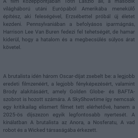
A film középpontjában Tóth László áll, a második
világháború utáni Európából Amerikába menekülő
építész, aki feleségével, Erzsébettel próbál új életet
kezdeni. Pennsylvaniában a befolyásos iparmágnás,
Harrison Lee Van Buren fedezi fel tehetségét, de hamar
kiderül, hogy a hatalom és a megbecsülés súlyos árat
követel.
A brutalista idén három Oscar-díjat zsebelt be: a legjobb
eredeti filmzenéért, a legjobb fényképezésért, valamint
Brody alakításáért, amely Golden Globe- és BAFTA-
szobrot is hozott számára. A SkyShowtime így nemcsak
egy kritikailag elismert filmet tett elérhetővé, hanem a
2025-ös díjszezon egyik legfontosabb nyertesét. A
kínálatban A brutalista az Anora, a Nosferatu, A vad
robot és a Wicked társaságába érkezett.