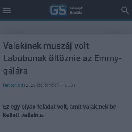
Valakinek muszáj volt
Labubunak öltöznie az Emmy-
gálára
Hunter_GS
|
2025 szeptember 17. 06:31
Ez egy olyan feladat volt, amit valakinek be
kellett vállalnia.
Loaded
:
Unmute
38.26%