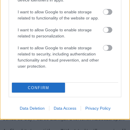
device identifiers in apps.
magyar vonatkozású filmje
I want to allow Google to enable storage
related to functionality of the website or app.
Chavalier
|
2025 szeptember 16. 09:19
I want to allow Google to enable storage
related to personalization.
Mostantól streamelhetjük Adrien Brody
I want to allow Google to enable storage
related to security, including authentication
legújabb Oscar-díjas alakítását.
functionality and fraud prevention, and other
user protection.
Loaded
:
Unmute
21.86%
A brutalista szeptember 16-tól, azaz mától elérhető a
CONFIRM
SkyShowtime kínálatában, és ezzel egy újabb darabbal
bővült a platform idei Oscar-gála válogatása. A
háromszoros Oscar-díjas alkotás rendezője Brady
Data Deletion
Data Access
Privacy Policy
Corbet, a főszerepben Adrien Brody, mellette Felicity
Jones és Guy Pearce alakítják a történet kulcsszerepeit.