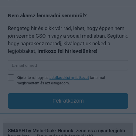
Nem akarsz lemaradni semmiről?
Rengeteg hír és cikk vár rád, lehet, hogy éppen nem
jön szembe GSO-n vagy a social médiában. Segítünk,
hogy naprakész maradj, kiválogatjuk neked a
legjobbakat,
iratkozz fel hírlevelünkre!
Kijelentem, hogy az
adatkezelési nyilatkozat
tartalmát
megismertem és azt elfogadom.
Feliratkozom
SMASH by Meló-Diák: Homok, zene és a nyár legjobb