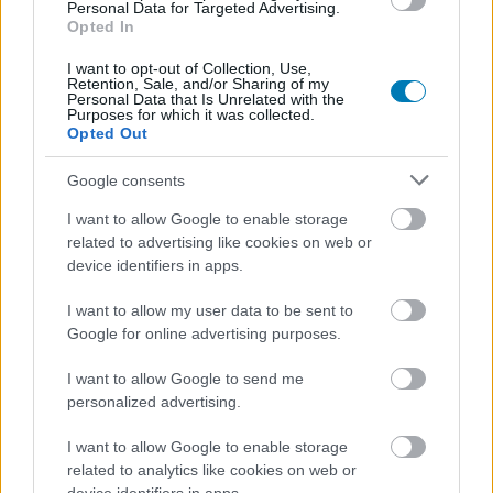
Personal Data for Targeted Advertising.
Címkék:
#labubu
#rupaul – drag queen leszek!
#joella
Opted In
#emmy-díj
#napi büntetés
I want to opt-out of Collection, Use,
Retention, Sale, and/or Sharing of my
Personal Data that Is Unrelated with the
Purposes for which it was collected.
Opted Out
Google consents
I want to allow Google to enable storage
related to advertising like cookies on web or
device identifiers in apps.
Hozzászólások
I want to allow my user data to be sent to
Google for online advertising purposes.
I want to allow Google to send me
Végre megérkezett a
personalized advertising.
SkyShowtime-ra Adrien Brody 3
I want to allow Google to enable storage
related to analytics like cookies on web or
Oscar-díjjal jutalmazott,