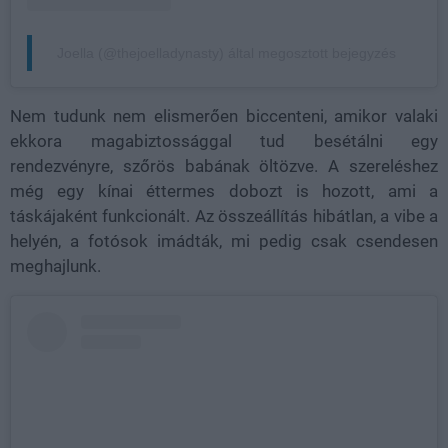
Joella (@thejoelladynasty) által megosztott bejegyzés
Nem tudunk nem elismerően biccenteni, amikor valaki
ekkora magabiztossággal tud besétálni egy
rendezvényre, szőrös babának öltözve. A szereléshez
még egy kínai éttermes dobozt is hozott, ami a
táskájaként funkcionált. Az összeállítás hibátlan, a vibe a
helyén, a fotósok imádták, mi pedig csak csendesen
meghajlunk.