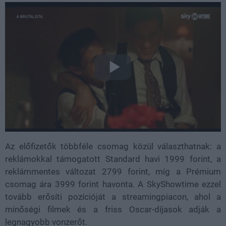
Az előfizetők többféle csomag közül választhatnak: a
reklámokkal támogatott Standard havi 1999 forint, a
reklámmentes változat 2799 forint, míg a Prémium
csomag ára 3999 forint havonta. A SkyShowtime ezzel
tovább erősíti pozícióját a streamingpiacon, ahol a
minőségi filmek és a friss Oscar-díjasok adják a
legnagyobb vonzerőt.