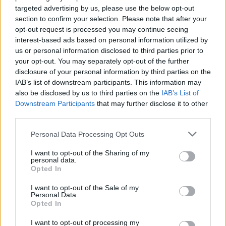
targeted advertising by us, please use the below opt-out
section to confirm your selection. Please note that after your
Videótesztek, magyarázók, érdekességek,
opt-out request is processed you may continue seeing
beszélgetések, livestreamek, végigjátszások,
interest-based ads based on personal information utilized by
magyar feliratos előzetesek.
us or personal information disclosed to third parties prior to
your opt-out. You may separately opt-out of the further
disclosure of your personal information by third parties on the
Feliratkozom
IAB’s list of downstream participants. This information may
also be disclosed by us to third parties on the
IAB’s List of
Downstream Participants
that may further disclose it to other
Csatornatag leszek
third parties.
Please note that this website/app uses one or more Google
Personal Data Processing Opt Outs
services and may gather and store information including but
not limited to your visit or usage behaviour. You may click to
I want to opt-out of the Sharing of my
SMASH by Meló-Diák: Homok, zene és a nyár legjobb
personal data.
grant or deny consent to Google and its third-party tags to
hangulata – Jön a második forduló! (X)
Opted In
Július végén folytatódik a balatoni strandröplabda-
use your data for below specified purposes in below Google
sorozat.
consent section.
I want to opt-out of the Sale of my
Personal Data.
Opted In
I want to opt-out of processing my