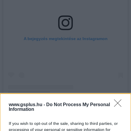
A bejegyzés megtekintése az Instagramon
www.gsplus.hu -
Do Not Process My Personal
Joella (@thejoelladynasty) által megosztott bejegyzés
Information
If you wish to opt-out of the sale, sharing to third parties, or
processing of your personal or sensitive information for
A GameStar YouTube csatornája csak rád vár!