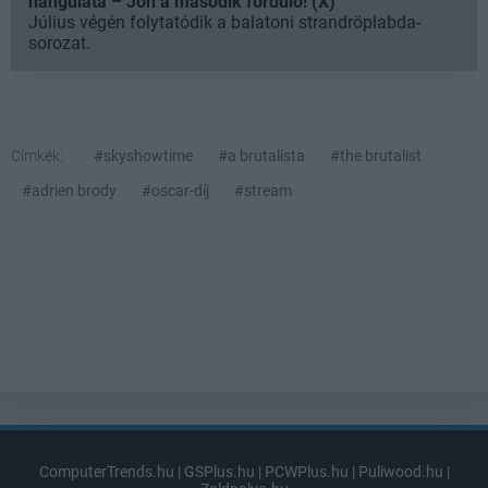
hangulata – Jön a második forduló! (X)
Július végén folytatódik a balatoni strandröplabda-
sorozat.
Címkék:
#skyshowtime
#a brutalista
#the brutalist
#adrien brody
#oscar-díj
#stream
ComputerTrends.hu
|
GSPlus.hu
|
PCWPlus.hu
|
Puliwood.hu
|