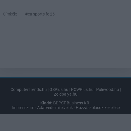
Címkék:
#ea sports fc 25
ComputerTrends.hu
|
GSPlus.hu
|
PCWPlus.hu
|
Puliwood.hu
|
Zoldpalya.hu
Kiadó:
BDPST Business Kft.
Impresszum
-
Adatvédelmi elveink
-
Hozzászólások kezelése