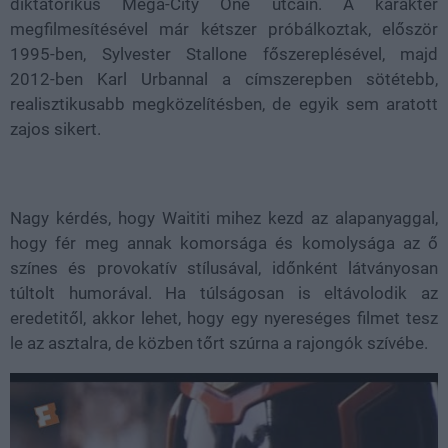
diktatórikus Mega-City One utcáin. A karakter
megfilmesítésével már kétszer próbálkoztak, először
1995-ben, Sylvester Stallone főszereplésével, majd
2012-ben Karl Urbannal a címszerepben sötétebb,
realisztikusabb megközelítésben, de egyik sem aratott
zajos sikert.
Nagy kérdés, hogy Waititi mihez kezd az alapanyaggal,
hogy fér meg annak komorsága és komolysága az ő
színes és provokatív stílusával, időnként látványosan
túltolt humorával. Ha túlságosan is eltávolodik az
eredetitől, akkor lehet, hogy egy nyereséges filmet tesz
le az asztalra, de közben tőrt szúrna a rajongók szívébe.