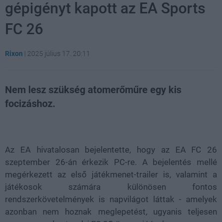
gépigényt kapott az EA Sports
FC 26
Rixon
|
2025 július 17. 20:11
Nem lesz szükség atomerőműre egy kis
focizáshoz.
Loaded
:
Unmute
21.02%
Az EA hivatalosan bejelentette, hogy az EA FC 26
szeptember 26-án érkezik PC-re. A bejelentés mellé
megérkezett az első játékmenet-trailer is, valamint a
játékosok számára különösen fontos
rendszerkövetelmények is napvilágot láttak - amelyek
azonban nem hoznak meglepetést, ugyanis teljesen