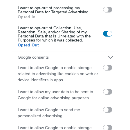
narratívát, mert itt a képesség nem teszi automatikusan
I want to opt-out of processing my
hőssé a szupiket. Magát a hétköznapinak cseppet sem
Personal Data for Targeted Advertising.
mondható sztorit Garth Ennis adja, aki nem fél a sötét,
Opted In
depresszív és gyakran bizarr kosságoktól, ugyanakkor
I want to opt-out of Collection, Use,
briliánsan bánik a fekete humorral. A dialógusok
Retention, Sale, and/or Sharing of my
Personal Data that Is Unrelated with the
taglalják a mocskos oldalakat, azonban nem billennek
Purposes for which it was collected.
Opted Out
öncélúan eltúlzott szappanoperaszerűségbe. A
szereplők nem vérüket markolják sírva, de nem is
Google consents
mosolyognak mindig viccesen. Mindig ott egy apró
rezdülés, amely eredendően emberi - bár súlyosan
I want to allow Google to enable storage
related to advertising like cookies on web or
átitatva önsajnálattal, tettvággyal, bosszúval,
device identifiers in apps.
hazugsággal.
I want to allow my user data to be sent to
A The Boys nem csupán a szuperhős-mítoszt darabolja
Google for online advertising purposes.
fel, hanem kipécézi a médiát, a politika működését, a
cégek és kormányzati együttállások mutyiját. Ebben a
I want to allow Google to send me
világban a szuperhősök nem önzetlen megmentők: a
personalized advertising.
civil pénzek, a marketingcég, a PR-szlogen mögött óriási
I want to allow Google to enable storage