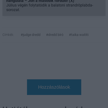
hangulata – Jön a második forduló! (X)
Július végén folytatódik a balatoni strandröplabda-
sorozat.
Címkék:
#judge dredd
#dredd bíró
#taika waititi
Hozzászólások