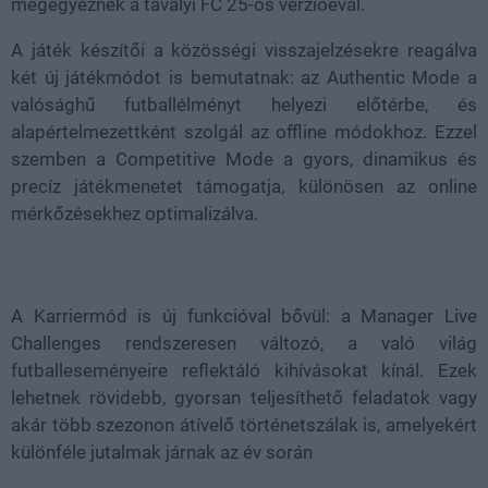
megegyeznek a tavalyi FC 25-ös verzióéval.
A játék készítői a közösségi visszajelzésekre reagálva
két új játékmódot is bemutatnak: az Authentic Mode a
valósághű futballélményt helyezi előtérbe, és
alapértelmezettként szolgál az offline módokhoz. Ezzel
szemben a Competitive Mode a gyors, dinamikus és
precíz játékmenetet támogatja, különösen az online
mérkőzésekhez optimalizálva.
A Karriermód is új funkcióval bővül: a Manager Live
Challenges rendszeresen változó, a való világ
futballeseményeire reflektáló kihívásokat kínál. Ezek
lehetnek rövidebb, gyorsan teljesíthető feladatok vagy
akár több szezonon átívelő történetszálak is, amelyekért
különféle jutalmak járnak az év során