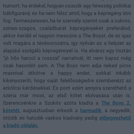
humort; ha érdekel, hogyan csúszik egy híresség politikai
bábfigurává; és ha nem félsz attól, hogy a képregény ütni
fog. Természetesen, ha te személy szerint csak a cukros,
színes-szagos, családbarát képregényeket preferálod,
akkor kerüld el nagyon messzire a The Boyst, de ez igaz
volt magára a tévésorozatra, így nyilván ez a helyzet az
alapjául szolgáló képregénnyel is. Ha elvársz egy tisztán
"jó hős harcol a rosszal" narratívát, itt nem kapsz még
csak hasonlót sem. A The Boys nem adja neked piros
masnival átkötve a happy endet, sokkal inkább
kikényszeríti, hogy saját felelősségedre szembenézz az
erkölcsi kérdésekkel. És pont ezért annyira szerethető a
széria már most, az első kötet elolvasása után is.
Szerencsénkre a Szukits azóta kiadta a
The Boys 2.
kötetét
, augusztusban érkezik a
harmadik
, a negyedik,
ötödik és hatodik vaskos kiadvány pedig
előjegyezhető
a kiadó oldalán.