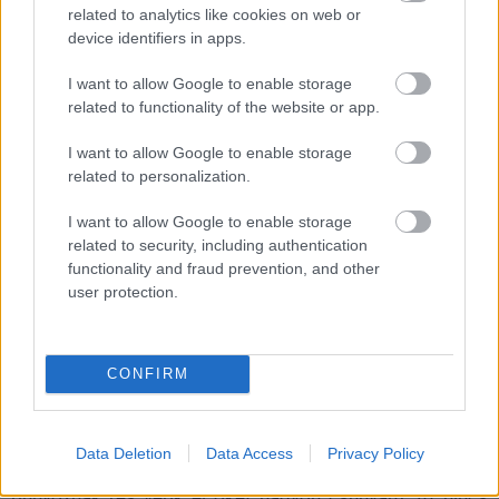
politikai befolyás húzódik.
related to analytics like cookies on web or
device identifiers in apps.
I want to allow Google to enable storage
Darick Robertson rajza tökéletesen illeszkedik Ennis
related to functionality of the website or app.
hangvételéhez. A stílusa realistább, földhözragadtabb,
I want to allow Google to enable storage
nincs túlzott idealizálás: az emberek testesek, zsírosak,
related to personalization.
bőrfoltosak. Ha elkövetnek egy brutális akciót, azt
érzékeljük minden porcikánkban. A panelek
I want to allow Google to enable storage
kompozíciója feszes, a fekete-fehér, magával ragadó
related to security, including authentication
functionality and fraud prevention, and other
stílus bemutatja a sötét és kegyetlen világot, de nem
user protection.
szimpla vértenger vár ránk. Ennél azért sokkal
okosabban van összerakva a The Boys. Még úgy is, hogy
azonnal érezhető, az eredeti képregény két téren is
CONFIRM
drasztikusan eltér az alapján forgatott tévésorozattól:
egyrészt más a tempója, vagyis sokkal gyorsabban
történnek az események, csak kapkodjuk a fejünket, és
Data Deletion
Data Access
Privacy Policy
hip-hop a címszereplő banda tagjai már szuperhősökkel
bunyóznak (és verik el őket nagyon csúnyán). Itt nincs