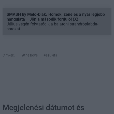
SMASH by Meló-Diák: Homok, zene és a nyár legjobb
hangulata – Jön a második forduló! (X)
Július végén folytatódik a balatoni strandröplabda-
sorozat.
Címkék:
#the boys
#szukits
Megjelenési dátumot és