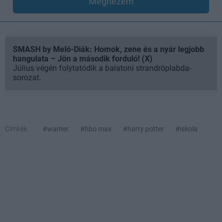
Megnézem
SMASH by Meló-Diák: Homok, zene és a nyár legjobb
hangulata – Jön a második forduló! (X)
Július végén folytatódik a balatoni strandröplabda-
sorozat.
Címkék:
#warner
#hbo max
#harry potter
#iskola