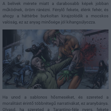
A belívek mérete miatt a darabosabb képek jobban
működnek, öröm ránézni. Fénylő fekete, élénk fehér, és
ahogy a háttérbe burkoltan kirajzolódik a mocskos
valóság, ez az anyag minősége jól kihangsúlyozza.
Ha unod a sablonos hősmeséket, és szereted a
moralitást érintő többrétegű narratívákat, ez aranybánya.
Olvasd, ha szereted a Tarantino-féle nyers, fekete