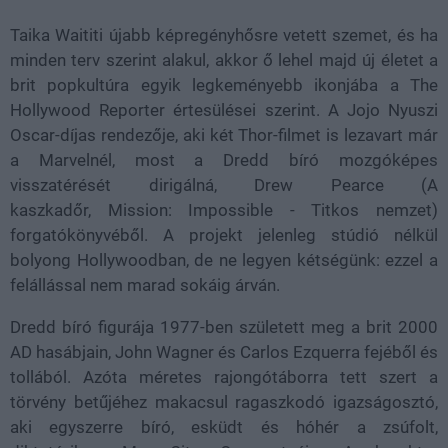
Taika Waititi újabb képregényhősre vetett szemet, és ha
minden terv szerint alakul, akkor ő lehel majd új életet a
brit popkultúra egyik legkeményebb ikonjába a The
Hollywood Reporter értesülései szerint. A Jojo Nyuszi
Oscar-díjas rendezője, aki két Thor-filmet is lezavart már
a Marvelnél, most a Dredd bíró mozgóképes
visszatérését dirigálná, Drew Pearce (A
kaszkadőr, Mission: Impossible - Titkos nemzet)
forgatókönyvéből. A projekt jelenleg stúdió nélkül
bolyong Hollywoodban, de ne legyen kétségünk: ezzel a
felállással nem marad sokáig árván.
Dredd bíró figurája 1977-ben született meg a brit 2000
AD hasábjain, John Wagner és Carlos Ezquerra fejéből és
tollából. Azóta méretes rajongótáborra tett szert a
törvény betűjéhez makacsul ragaszkodó igazságosztó,
aki egyszerre bíró, esküdt és hóhér a zsúfolt,