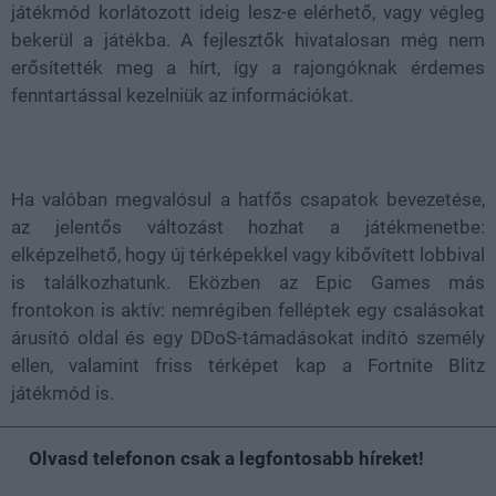
játékmód korlátozott ideig lesz-e elérhető, vagy végleg
bekerül a játékba. A fejlesztők hivatalosan még nem
erősítették meg a hírt, így a rajongóknak érdemes
fenntartással kezelniük az információkat.
Ha valóban megvalósul a hatfős csapatok bevezetése,
az jelentős változást hozhat a játékmenetbe:
elképzelhető, hogy új térképekkel vagy kibővített lobbival
is találkozhatunk. Eközben az Epic Games más
frontokon is aktív: nemrégiben felléptek egy csalásokat
árusító oldal és egy DDoS-támadásokat indító személy
ellen, valamint friss térképet kap a Fortnite Blitz
játékmód is.
Olvasd telefonon csak a legfontosabb híreket!