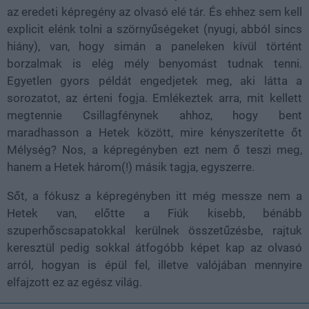
az eredeti képregény az olvasó elé tár. És ehhez sem kell
explicit elénk tolni a szörnyűségeket (nyugi, abból sincs
hiány), van, hogy simán a paneleken kívül történt
borzalmak is elég mély benyomást tudnak tenni.
Egyetlen gyors példát engedjetek meg, aki látta a
sorozatot, az érteni fogja. Emlékeztek arra, mit kellett
megtennie Csillagfénynek ahhoz, hogy bent
maradhasson a Hetek között, mire kényszerítette őt
Mélység? Nos, a képregényben ezt nem ő teszi meg,
hanem a Hetek három(!) másik tagja, egyszerre.
Sőt, a fókusz a képregényben itt még messze nem a
Hetek van, előtte a Fiúk kisebb, bénább
szuperhőscsapatokkal kerülnek összetűzésbe, rajtuk
keresztül pedig sokkal átfogóbb képet kap az olvasó
arról, hogyan is épül fel, illetve valójában mennyire
elfajzott ez az egész világ.