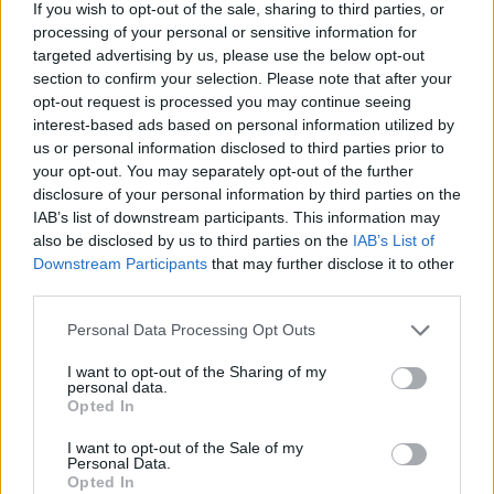
If you wish to opt-out of the sale, sharing to third parties, or
egyáltalán nem mellékesen annak is iskolapéldája,
processing of your personal or sensitive information for
mennyire jó lehet egy olyan adaptáció, ami nem a szolgai
targeted advertising by us, please use the below opt-out
másolást tűzi ki céljául, hanem mer drasztikusan is
section to confirm your selection. Please note that after your
változtatni az alapanyagon úgy, hogy közben hű tud
opt-out request is processed you may continue seeing
maradni annak mondanivalójához és szellemiségéhez.
interest-based ads based on personal information utilized by
us or personal information disclosed to third parties prior to
Nos, a tévés The Boys ebben jelesre vizsgázott, de
your opt-out. You may separately opt-out of the further
bármennyire is más legyen az eredeti képregény,
disclosure of your personal information by third parties on the
önmagában az is annyira durva gyomrosokat tud osztani
IAB’s list of downstream participants. This information may
az olvasónak (természetesen abszolút jó értelemben),
also be disclosed by us to third parties on the
IAB’s List of
hogy egy (vagy több) képregényrajongói álom vált valóra
Downstream Participants
that may further disclose it to other
third parties.
a magyar kiadással.
Please note that this website/app uses one or more Google
Personal Data Processing Opt Outs
Képregényes fronton is igaz a The Boysra az, hogy a
services and may gather and store information including but
mű egyik legerősebb pontja az, hogy a klasszikus
not limited to your visit or usage behaviour. You may click to
I want to opt-out of the Sharing of my
personal data.
szuperhősöket a tipikus klisék megtörésével mutatja be.
grant or deny consent to Google and its third-party tags to
Opted In
use your data for below specified purposes in below Google
A Marvel/DC-sztereotípiák helyett karakterei hibákkal,
consent section.
árnyoldalakkal, de legfőképpen masszív romlottsággal
I want to opt-out of the Sale of my
Personal Data.
bírnak. Pontosan ezzel a szemlélettel bontja le a várható
Opted In