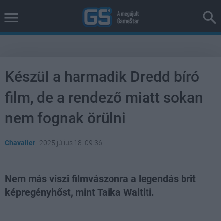
Készül a harmadik Dredd bíró
film, de a rendező miatt sokan
nem fognak örülni
Chavalier
|
2025 július 18. 09:36
Nem más viszi filmvászonra a legendás brit
képregényhőst, mint Taika Waititi.
Loaded
:
Unmute
39.94%