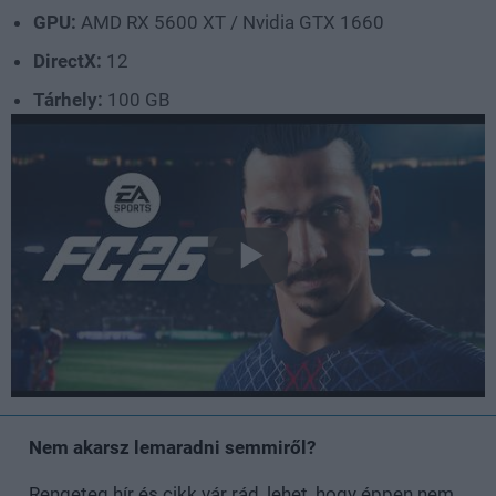
GPU:
AMD RX 5600 XT / Nvidia GTX 1660
DirectX:
12
Tárhely:
100 GB
Nem akarsz lemaradni semmiről?
Rengeteg hír és cikk vár rád, lehet, hogy éppen nem