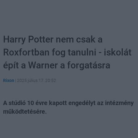
Harry Potter nem csak a
Roxfortban fog tanulni - iskolát
épít a Warner a forgatásra
Rixon
|
2025 július 17. 20:52
A stúdió 10 évre kapott engedélyt az intézmény
működtetésére.
Loaded
:
Unmute
21.02%