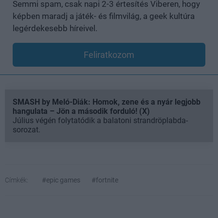
Semmi spam, csak napi 2-3 értesítés Viberen, hogy
képben maradj a játék- és filmvilág, a geek kultúra
legérdekesebb híreivel.
Feliratkozom
SMASH by Meló-Diák: Homok, zene és a nyár legjobb
hangulata – Jön a második forduló! (X)
Július végén folytatódik a balatoni strandröplabda-
sorozat.
Címkék:
#epic games
#fortnite