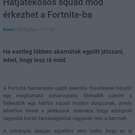
Hatjátékosos squad mód
érkezhet a Fortnite-ba
Rixon
|
2025 július 17. 21:35
Ha esetleg többen akarnátok együtt játszani,
lehet, hogy lesz rá mód.
Loaded
:
Unmute
21.02%
A Fortnite hamarosan újabb jelentős frissítéssel készül:
egy megbízható szivárogtató, ShiinaBR szerint a
fejlesztők egy hatfős squad módon dolgoznak, amely
lehetővé tenné a játékosok számára, hogy eddiginél
nagyobb baráti társaságokkal vágjanak neki a harcnak.
A szivárgás alapján egyelőre nem tudni, hogy az új