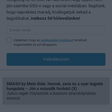
jön szembe GSO-n vagy a social médiában. Segítünk,
hogy naprakész maradj, kiválogatjuk neked a
legjobbakat,
iratkozz fel hírlevelünkre!
Kijelentem, hogy az
adatkezelési nyilatkozat
tartalmát
megismertem és azt elfogadom.
Feliratkozom
SMASH by Meló-Diák: Homok, zene és a nyár legjobb
hangulata – Jön a második forduló! (X)
Július végén folytatódik a balatoni strandröplabda-
sorozat.