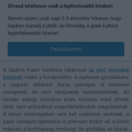
Olvasd telefonon csak a legfontosabb híreket!
Semmi spam, csak napi 2-3 értesítés Viberen, hogy
képben maradj a játék- és filmvilág, a geek kultúra
legérdekesebb híreivel.
Feliratkozom
A Szukits Kiadó fordítása (akárcsak
az első Invincible
kötetnél
) méltó a forrásműhöz. A nyelvezet gördülékeny,
a vulgáris, időnként durva szövegek is hitelesen
csengenek, de nem hangzanak hatáskeresőnek. Az
összes szleng, mocskos poén, kiszólás mind élőnek
tűnik, nem erőszakkal odapofátlankodott megoldásnak.
A könyv minőségében sem kell csalódnia senkinek: a
papír vastagon tapintásra is prémium érzést ad, a kötés
masszív, a borítóanyag minőségi. Se görbülés, se kopás.