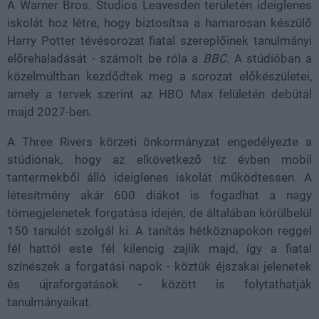
A Warner Bros. Studios Leavesden területén ideiglenes
iskolát hoz létre, hogy biztosítsa a hamarosan készülő
Harry Potter tévésorozat fiatal szereplőinek tanulmányi
előrehaladását - számolt be róla a
BBC
. A stúdióban a
közelmúltban kezdődtek meg a sorozat előkészületei,
amely a tervek szerint az HBO Max felületén debütál
majd 2027-ben.
A Three Rivers körzeti önkormányzat engedélyezte a
stúdiónak, hogy az elkövetkező tíz évben mobil
tantermekből álló ideiglenes iskolát működtessen. A
létesítmény akár 600 diákot is fogadhat a nagy
tömegjelenetek forgatása idején, de általában körülbelül
150 tanulót szolgál ki. A tanítás hétköznapokon reggel
fél hattól este fél kilencig zajlik majd, így a fiatal
színészek a forgatási napok - köztük éjszakai jelenetek
és újraforgatások - között is folytathatják
tanulmányaikat.