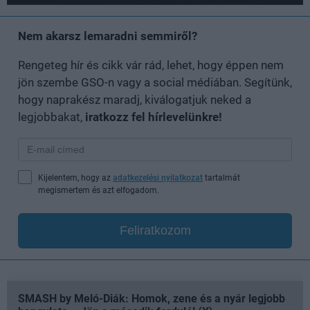
Nem akarsz lemaradni semmiről?
Rengeteg hír és cikk vár rád, lehet, hogy éppen nem
jön szembe GSO-n vagy a social médiában. Segítünk,
hogy naprakész maradj, kiválogatjuk neked a
legjobbakat,
iratkozz fel hírlevelünkre!
Kijelentem, hogy az
adatkezelési nyilatkozat
tartalmát
megismertem és azt elfogadom.
Feliratkozom
SMASH by Meló-Diák: Homok, zene és a nyár legjobb