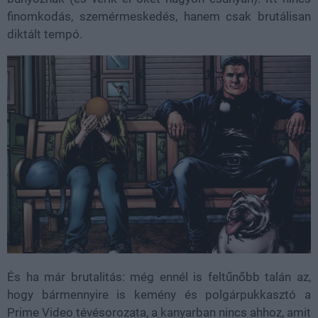
finomkodás, szemérmeskedés, hanem csak brutálisan
diktált tempó.
És ha már brutalitás: még ennél is feltűnőbb talán az,
hogy bármennyire is kemény és polgárpukkasztó a
Prime Video tévésorozata, a kanyarban nincs ahhoz, amit