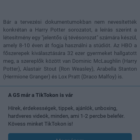
Bár a tervezési dokumentumokban nem nevesítették
konkrétan a Harry Potter sorozatot, a leírás szerint a
létesítmény egy "jelentős új tévésorozat" számára készül,
amely 8-10 éven át fogja használni a stúdiót. Az HBO a
főszerepek kiválasztására 32 ezer gyermeket hallgatott
meg, a szereplők között van Dominic McLaughlin (Harry
Potter), Alastair Stout (Ron Weasley), Arabella Stanton
(Hermione Granger) és Lox Pratt (Draco Malfoy) is.
A GS már a TikTokon is vár
Hírek, érdekességek, tippek, ajánlók, unboxing,
hardveres videók, minden, ami 1-2 percbe belefér.
Kövess minket TikTokon is!