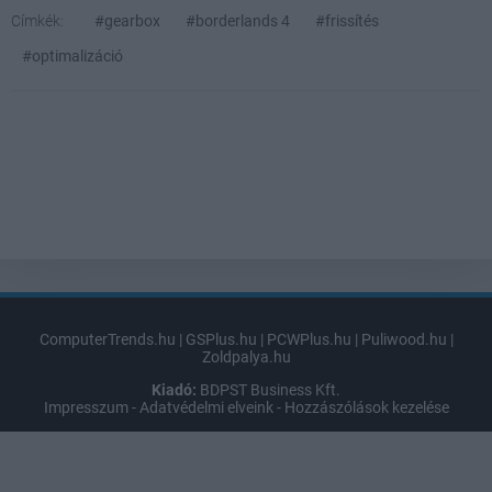
Címkék:
#gearbox
#borderlands 4
#frissítés
#optimalizáció
ComputerTrends.hu
|
GSPlus.hu
|
PCWPlus.hu
|
Puliwood.hu
|
Zoldpalya.hu
Kiadó:
BDPST Business Kft.
Impresszum
-
Adatvédelmi elveink
-
Hozzászólások kezelése