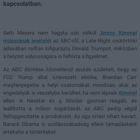
kapcsolatban.
Loaded
:
Unmute
39.10%
Seth Meyers nem hagyta szó nélkül
Jimmy Kimmel
műsorának levételét
az ABC-ről, a Late Night csütörtöki
adásában nyíltan kifigurázta Donald Trumpot, miközben
a helyzet súlyosságára is felhívta a figyelmet.
Az ABC döntése közvetlenül azután született, hogy az
FCC Trump által kinevezett elnöke, Brendan Carr
megfenyegette a helyi csatornákat, mondván, akár az
engedélyük is veszélybe kerülhet, ha nem lépnek
Kimmel
ellen. A Nexstar és a Sinclair gyorsan reagált, és
leállította a műsor sugárzását, az ABC pedig végül
felfüggesztette a produkciót. Az ügy óriási vihart kavart,
Barack Obama is szólásszabadság elleni támadásként
értékelte a történteket.