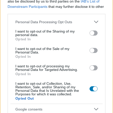
also be disclosed by us to third parties on the
IAB’s List of
Ennek oka, hogy a Bloober Team már hivatalosan is
Downstream Participants
that may further disclose it to other
third parties.
dolgozik
az első Silent Hill újragondolt változatán
,
amelyet a kiadó 2025 júniusában jelentett be egy ködös
Please note that this website/app uses one or more Google
Personal Data Processing Opt Outs
(haha) posztban. A Silent Hill hivatalos Twitter-oldala
services and may gather and store information including but
not limited to your visit or usage behaviour. You may click to
I want to opt-out of the Sharing of my
nem sokkal később fel is fedte, hogy a projekt valóban
personal data.
grant or deny consent to Google and its third-party tags to
az 1999-es klasszikus remake-je lesz.
Opted In
use your data for below specified purposes in below Google
consent section.
I want to opt-out of the Sale of my
Personal Data.
Opted In
A most kiadott rajongói demóban nincsenek szörnyek
I want to opt-out of processing my
vagy harci jelenetek, kizárólag a legendás
Personal Data for Targeted Advertising.
Opted In
zongorafeladvány megoldására nyílik lehetőség. Bár ez
értelemszerűen messze elmarad egy teljes
I want to opt-out of Collection, Use,
játékélménytől, mégis több, mintha csak egy puszta
Retention, Sale, and/or Sharing of my
Personal Data that Is Unrelated with the
videó lenne egy rajongói Unreal Engine 5-projektről. A
Purposes for which it was collected.
Opted Out
demót
innen tudjátok letölteni
.
Google consents