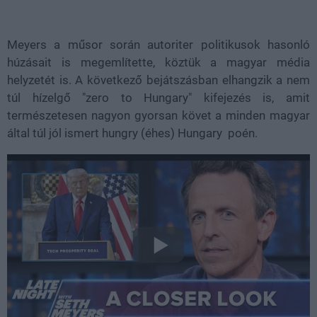
Meyers a műsor során autoriter politikusok hasonló
húzásait is megemlítette, köztük a magyar média
helyzetét is. A következő bejátszásban elhangzik a nem
túl hízelgő "zero to Hungary" kifejezés is, amit
természetesen nagyon gyorsan követ a minden magyar
által túl jól ismert hungry (éhes) Hungary poén.