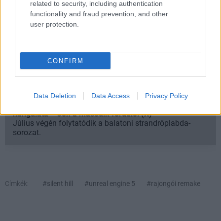
related to security, including authentication
functionality and fraud prevention, and other
Kijelentem, hogy az
adatkezelési nyilatkozat
tartalmát
user protection.
megismertem és azt elfogadom.
Feliratkozom
CONFIRM
Data Deletion
Data Access
Privacy Policy
SMASH by Meló-Diák: Homok, zene és a nyár legjobb
hangulata – Jön a második forduló! (X)
Július végén folytatódik a balatoni strandröplabda-
sorozat.
Címkék:
#silent hill
#unreal engine 5
#rajongói remake