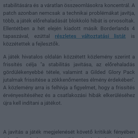
stabilitására és a váratlan összeomlásokra koncentrál. A
patch azonban nemcsak a technikai problémákat javítja,
több, a játék előrehaladását blokkoló hibát is orvosoltak.
Ellentétben a hét elején kiadott másik Borderlands 4
tapaszával, ezúttal
részletes változtatási listát
is
közzétettek a fejlesztők.
A játék hivatalos oldalán közzétett közlemény szerint a
frissítés célja "a stabilitás javítása, az előrehaladás
gördülékenyebbé tétele, valamint a Gilded Glory Pack
jutalmak frissítése a zökkenőmentes élmény érdekében".
A közlemény arra is felhívja a figyelmet, hogy a frissítés
érvényesítéséhez és a csatlakozási hibák elkerüléséhez
újra kell indítani a játékot.
A javítás a játék megjelenését követő kritikák fényében