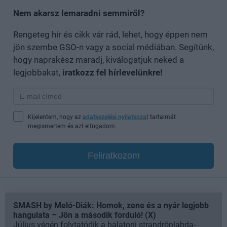
Nem akarsz lemaradni semmiről?
Rengeteg hír és cikk vár rád, lehet, hogy éppen nem
jön szembe GSO-n vagy a social médiában. Segítünk,
hogy naprakész maradj, kiválogatjuk neked a
legjobbakat,
iratkozz fel hírlevelünkre!
Kijelentem, hogy az
adatkezelési nyilatkozat
tartalmát
megismertem és azt elfogadom.
Feliratkozom
SMASH by Meló-Diák: Homok, zene és a nyár legjobb
hangulata – Jön a második forduló! (X)
Július végén folytatódik a balatoni strandröplabda-