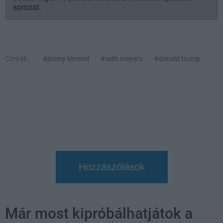
sorozat.
Címkék:
#jimmy kimmel
#seth meyers
#donald trump
Hozzászólások
Már most kipróbálhatjátok a