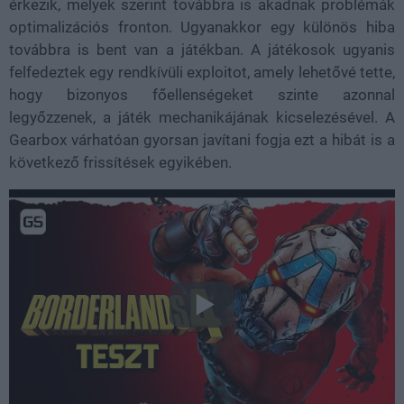
érkezik, melyek szerint továbbra is akadnak problémák
optimalizációs fronton. Ugyanakkor egy különös hiba
továbbra is bent van a játékban. A játékosok ugyanis
felfedeztek egy rendkívüli exploitot, amely lehetővé tette,
hogy bizonyos főellenségeket szinte azonnal
legyőzzenek, a játék mechanikájának kicselezésével. A
Gearbox várhatóan gyorsan javítani fogja ezt a hibát is a
következő frissítések egyikében.