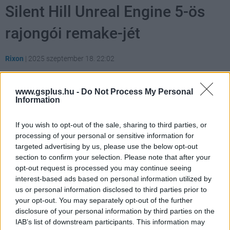
Silent Hill Unreal Engine 5-ös
rajongói remake-jét
Rixon
|
2025 szeptember 18. 22:02
www.gsplus.hu -
Do Not Process My Personal
Ha nem bírtok várni a hivatalos ráncfelvarrásig,
Information
most kicsit csillapíthatjátok éhségeteket.
If you wish to opt-out of the sale, sharing to third parties, or
Loaded
:
Unmute
processing of your personal or sensitive information for
21.86%
targeted advertising by us, please use the below opt-out
A YouTube-on "Khadyko" néven ismert alkotó kiadott egy
section to confirm your selection. Please note that after your
opt-out request is processed you may continue seeing
rövid demót, amelyben az első Silent Hill-játék híres
interest-based ads based on personal information utilized by
zongora puzzle-jét lehet lejátszani az Unreal Engine 5-
us or personal information disclosed to third parties prior to
ben. Fontos azonban megjegyezni, hogy a demó
your opt-out. You may separately opt-out of the further
bármikor eltűnhet, mivel a Konami várhatóan hamarosan
disclosure of your personal information by third parties on the
lépéseket tesz a rajongói tartalom eltávolítására.
IAB’s list of downstream participants. This information may