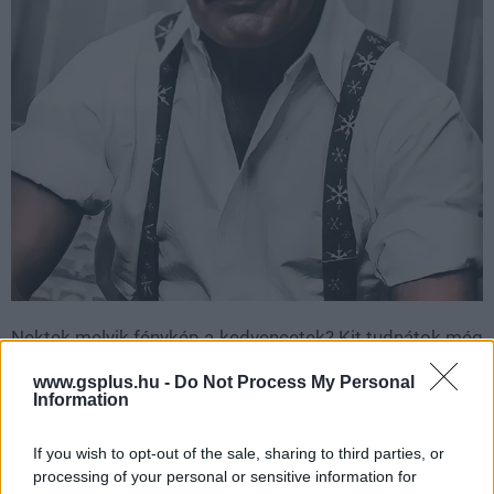
Nektek melyik fénykép a kedvencetek? Kit tudnátok még
elképzelni ebben a galériában?
www.gsplus.hu -
Do Not Process My Personal
Information
A GS már a TikTokon is vár
If you wish to opt-out of the sale, sharing to third parties, or
Hírek, érdekességek, tippek, ajánlók, unboxing,
processing of your personal or sensitive information for