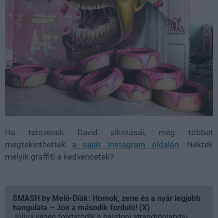
Ha tetszenek David alkotásai, még többet
megtekinthettek
a saját Instagram oldalán
. Nektek
melyik graffiti a kedvencetek?
SMASH by Meló-Diák: Homok, zene és a nyár legjobb
hangulata – Jön a második forduló! (X)
Július végén folytatódik a balatoni strandröplabda-