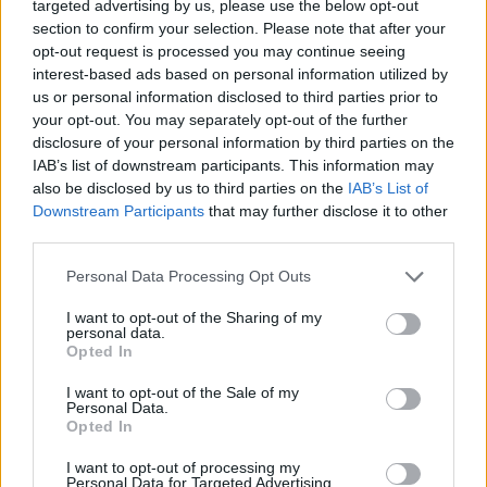
targeted advertising by us, please use the below opt-out
hardveres videók, minden, ami 1-2 percbe belefér.
section to confirm your selection. Please note that after your
Kövess minket TikTokon is!
opt-out request is processed you may continue seeing
interest-based ads based on personal information utilized by
Megnézem
us or personal information disclosed to third parties prior to
your opt-out. You may separately opt-out of the further
disclosure of your personal information by third parties on the
IAB’s list of downstream participants. This information may
also be disclosed by us to third parties on the
IAB’s List of
Downstream Participants
that may further disclose it to other
SMASH by Meló-Diák: Homok, zene és a nyár legjobb
third parties.
hangulata – Jön a második forduló! (X)
Július végén folytatódik a balatoni strandröplabda-
Please note that this website/app uses one or more Google
Personal Data Processing Opt Outs
sorozat.
services and may gather and store information including but
not limited to your visit or usage behaviour. You may click to
I want to opt-out of the Sharing of my
personal data.
grant or deny consent to Google and its third-party tags to
Opted In
use your data for below specified purposes in below Google
consent section.
I want to opt-out of the Sale of my
Címkék:
#as if nothing happened
#művészet
#alper
Personal Data.
Opted In
yesiltas
#mesterséges intelligencia
#mi
#ai
I want to opt-out of processing my
Personal Data for Targeted Advertising.