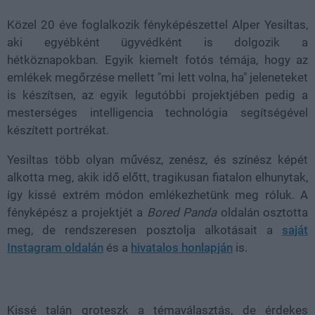
Közel 20 éve foglalkozik fényképészettel
Alper Yesiltas,
aki egyébként ügyvédként is dolgozik a
hétköznapokban. Egyik kiemelt fotós témája, hogy az
emlékek megőrzése mellett "mi lett volna, ha" jeleneteket
is készítsen, az egyik legutóbbi projektjében pedig a
mesterséges intelligencia technológia segítségével
készített portrékat.
Yesiltas több olyan művész, zenész, és színész képét
alkotta meg, akik idő előtt, tragikusan fiatalon elhunytak,
így kissé extrém módon emlékezhetünk meg róluk. A
fényképész a projektjét a
Bored Panda
oldalán osztotta
meg, de rendszeresen posztolja alkotásait a
saját
Instagram oldalán
és a
hivatalos honlapján
is.
Kissé talán groteszk a témaválasztás, de érdekes