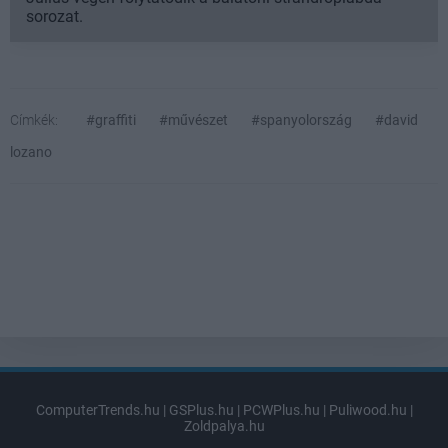
sorozat.
Címkék:
#graffiti
#művészet
#spanyolország
#david
lozano
ComputerTrends.hu
|
GSPlus.hu
|
PCWPlus.hu
|
Puliwood.hu
|
Zoldpalya.hu