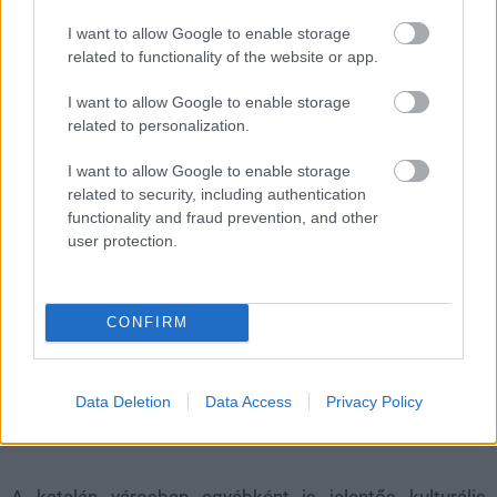
Filmek, rajzfilmek és tévésorozatok is
I want to allow Google to enable storage
inspirálják David Lozano alkotásait.
related to functionality of the website or app.
Loaded
:
Unmute
I want to allow Google to enable storage
21.65%
related to personalization.
Mindig roppant érdekes látni a kedvenc karaktereinket
I want to allow Google to enable storage
olyan stílusban, amilyenre talán a legtöbben nem is
related to security, including authentication
gondolnának. Egy spanyol művész elhagyatott
functionality and fraud prevention, and other
épületekben alkot, és a saját, egyedi elképzelései
user protection.
alapján, a környezeti elemek felhasználásával készít
graffitiket népszerű tévés és filmes figurákról.
CONFIRM
David Lozano elsősorban Barcelona városában keresi a
megfelelő helyszíneket az egyedi, sokszor bizarr és
félelmetes alkotásaihoz.
Data Deletion
Data Access
Privacy Policy
A katalán városban egyébként is jelentős kulturális