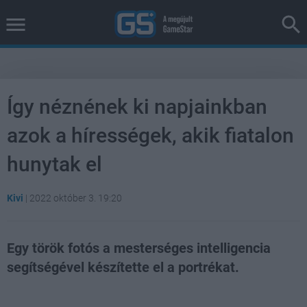
Így néznének ki napjainkban
azok a hírességek, akik fiatalon
hunytak el
Kivi
|
2022 október 3. 19:20
Egy török fotós a mesterséges intelligencia
segítségével készítette el a portrékat.
Loaded
:
Unmute
38.26%