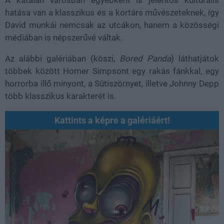
hatása van a klasszikus és a kortárs művészeteknek, így
David munkái nemcsak az utcákon, hanem a közösségi
médiában is népszerűvé váltak.
Az alábbi galériában (köszi,
Bored Panda
) láthatjátok
többek között Homer Simpsont egy rakás fánkkal, egy
horrorba illő minyont, a Sütiszörnyet, illetve Johnny Depp
több klasszikus karakterét is.
Kattints a képre a galériáért!