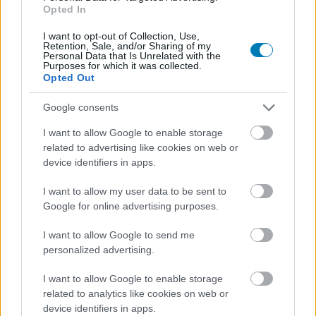
Opted In
I want to opt-out of Collection, Use,
Retention, Sale, and/or Sharing of my
Personal Data that Is Unrelated with the
Purposes for which it was collected.
Opted Out
Google consents
Hozzászólások
I want to allow Google to enable storage
related to advertising like cookies on web or
device identifiers in apps.
Szerinted is rémisztő Homer
I want to allow my user data to be sent to
Simpson? Bizarr graffitiken
Google for online advertising purposes.
láthatod kedvenc karaktereidet
I want to allow Google to send me
personalized advertising.
Kivi
|
2022 szeptember 29. 09:48
I want to allow Google to enable storage
related to analytics like cookies on web or
device identifiers in apps.