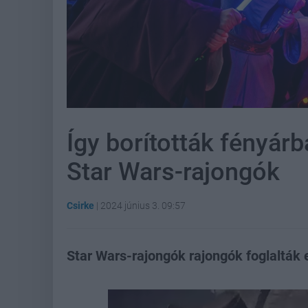
Így borították fényár
Star Wars-rajongók
Csirke
|
2024 június 3. 09:57
Star Wars-rajongók rajongók foglalták 