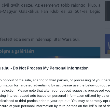
civil gyűlt össze. Az eseményt több rajongói klub, a
ce-Magyar Galaktikus Fan Klub és az 501-es Légió
festett ez a nem mindennapi Star Wars buli.
képre a galériáért!
us.hu -
Do Not Process My Personal Information
to opt-out of the sale, sharing to third parties, or processing of your per
formation for targeted advertising by us, please use the below opt-out s
r selection. Please note that after your opt-out request is processed y
eing interest-based ads based on personal information utilized by us or
disclosed to third parties prior to your opt-out. You may separately opt-
losure of your personal information by third parties on the IAB’s list of