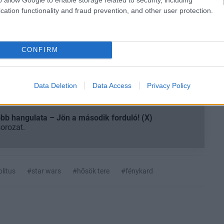
cation functionality and fraud prevention, and other user protection.
, hardveres videók, minden, ami 1-2 percbe belefér.
CONFIRM
egnézem
Data Deletion
Data Access
Privacy Policy
b hangulata – Jön a második forduló! (X)
sorozat.
olitus
#star wars
#hősök tere
#fénykard