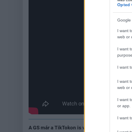
Opted 
Google 
I want t
web or d
I want t
purpose
I want 
I want t
web or d
I want t
or app.
I want t
A GS már a TikTokon is vár
I want t