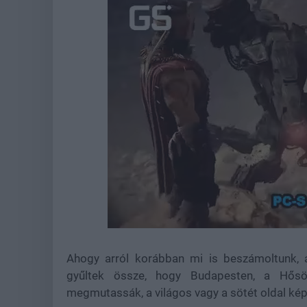
Loaded
:
Unmute
36.88%
Ahogy arról korábban mi is beszámoltunk,
gyűltek össze, hogy Budapesten, a Hősök
megmutassák, a világos vagy a sötét oldal kép