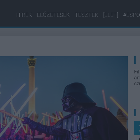
HÍREK
ELŐZETESEK
TESZTEK
[ÉLET]
#ESPO
Fi
am
sz