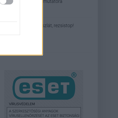
bemutatóra
Viszlát, rezsistop!