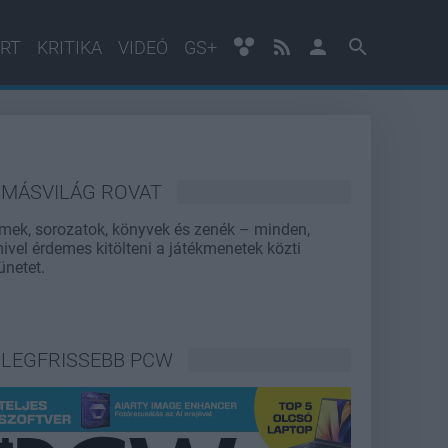
RT
KRITIKA
VIDEÓ
GS+
MÁSVILÁG ROVAT
lmek, sorozatok, könyvek és zenék – minden,
ivel érdemes kitölteni a játékmenetek közti
ünetet.
LEGFRISSEBB PCW