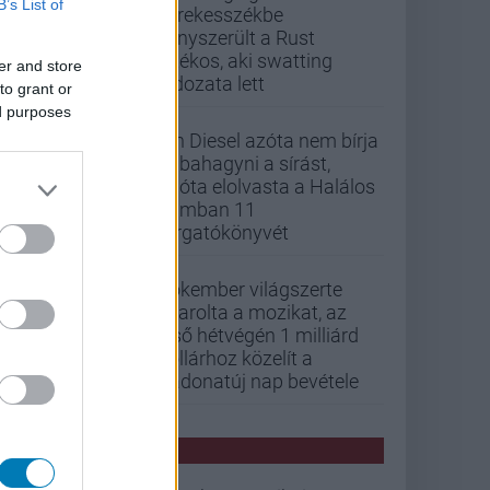
B’s List of
kerekesszékbe
kényszerült a Rust
játékos, aki swatting
er and store
áldozata lett
to grant or
ed purposes
Vin Diesel azóta nem bírja
abbahagyni a sírást,
mióta elolvasta a Halálos
iramban 11
forgatókönyvét
Pókember világszerte
letarolta a mozikat, az
első hétvégén 1 milliárd
dollárhoz közelít a
Vadonatúj nap bevétele
PCW HÍREK