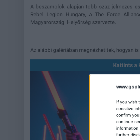
A beszámolók alapján több száz jelmezes és 
Rebel Legion Hungary, a The Force Allian
Magyarországi Helyőrség szervezte.
Az alábbi galériában megnézhetitek, hogyan is 
Kattints a 
www.gspl
If you wish 
sensitive in
confirm you
continue se
information 
further disc