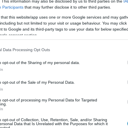
. This information may also be disclosed by us to third parties on the
IA
Participants
that may further disclose it to other third parties.
 that this website/app uses one or more Google services and may gath
including but not limited to your visit or usage behaviour. You may click 
 to Google and its third-party tags to use your data for below specifi
ogle consent section.
l Data Processing Opt Outs
o opt-out of the Sharing of my personal data.
In
o opt-out of the Sale of my Personal Data.
In
-ra a legújabb Csillagok háborúja széria, vagyis a Star
k meg a mostani megmozdulást is a Hősök terén.
to opt-out of processing my Personal Data for Targeted
ing.
In
o opt-out of Collection, Use, Retention, Sale, and/or Sharing
ersonal Data that Is Unrelated with the Purposes for which it
lected.