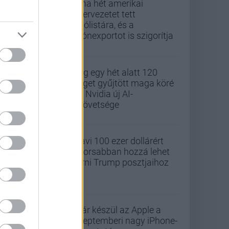
Kína hét amerikai
szervezetet tett
tiltólistára, és a
drónexportot is szigorítja
Alig egy hét alatt 120
céget gyűjtött maga köré
az Nvidia új AI-
szövetsége
Havi 100 ezer dollárért
gyorsabban hozzá lehet
férni Trump posztjaihoz
Már készül az Apple a
szeptemberi nagy iPhone-