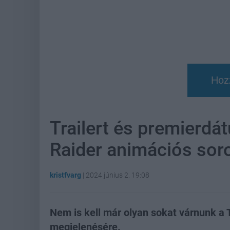
Hoz
Trailert és premierdá
Raider animációs sor
kristfvarg
|
2024 június 2. 19:08
Nem is kell már olyan sokat várnunk a 
megjelenésére.