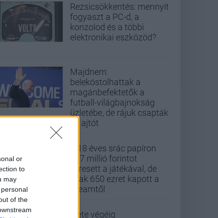
Rezsicsökkentés: mennyit
fogyaszt a PC-d, a
konzolod és a többi
elektronikai eszközöd?
Majdnem
belekóstolhattak a
magánbefektetők a
futball-világbajnokság
üzletébe, de rájuk csapták
az ajtót
A 18 éves srác papíron
437 millió forintot
sonal or
keresett a játékával, de
ection to
csak 650 ezret kapott a
ou may
Steamtől
 personal
out of the
 downstream
Élete végéig