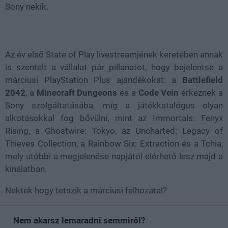
Sony nekik.
Az év első State of Play livestreamjének keretében annak
is szentelt a vállalat pár pillanatot, hogy bejelentse a
márciusi PlayStation Plus ajándékokat: a
Battlefield
2042
, a
Minecraft Dungeons
és a
Code Vein
érkeznek a
Sony szolgáltatásába, míg a játékkatalógus olyan
alkotásokkal fog bővülni, mint az Immortals: Fenyx
Rising, a Ghostwire: Tokyo, az Uncharted: Legacy of
Thieves Collection, a Rainbow Six: Extraction és a Tchia,
mely utóbbi a megjelenése napjától elérhető lesz majd a
kínálatban.
Nektek hogy tetszik a márciusi felhozatal?
Nem akarsz lemaradni semmiről?