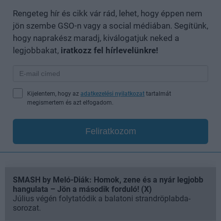
Rengeteg hír és cikk vár rád, lehet, hogy éppen nem
jön szembe GSO-n vagy a social médiában. Segítünk,
hogy naprakész maradj, kiválogatjuk neked a
legjobbakat,
iratkozz fel hírlevelünkre!
Kijelentem, hogy az
adatkezelési nyilatkozat
tartalmát
megismertem és azt elfogadom.
Feliratkozom
SMASH by Meló-Diák: Homok, zene és a nyár legjobb
hangulata – Jön a második forduló! (X)
Július végén folytatódik a balatoni strandröplabda-
sorozat.