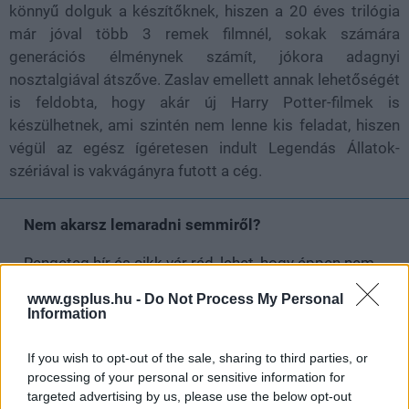
könnyű dolguk a készítőknek, hiszen a 20 éves trilógia
már jóval több 3 remek filmnél, sokak számára
generációs élménynek számít, jókora adagnyi
nosztalgiával átszőve. Zaslav emellett annak lehetőségét
is feldobta, hogy akár új Harry Potter-filmek is
készülhetnek, ami szintén nem lenne kis feladat, hiszen
végül az egész ígéretesen indult Legendás Állatok-
szériával is vakvágányra futott a cég.
Nem akarsz lemaradni semmiről?
Rengeteg hír és cikk vár rád, lehet, hogy éppen nem
jön szembe GSO-n vagy a social médiában. Segítünk,
www.gsplus.hu -
Do Not Process My Personal
hogy naprakész maradj, kiválogatjuk neked a
Information
legjobbakat,
iratkozz fel hírlevelünkre!
If you wish to opt-out of the sale, sharing to third parties, or
processing of your personal or sensitive information for
targeted advertising by us, please use the below opt-out