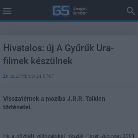
Hivatalos: új A Gyűrűk Ura-
filmek készülnek
Zs
|
2023 február 24. 07:07
Visszatérnek a moziba J.R.R. Tolkien
történetei.
Loaded
:
Unmute
37.42%
Ha a bővített változatokat nézzük, Peter Jackson 2001