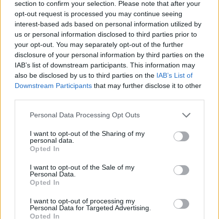
Kijelentem, hogy az
adatkezelési nyilatkozat
tartalmát
section to confirm your selection. Please note that after your
megismertem és azt elfogadom.
opt-out request is processed you may continue seeing
interest-based ads based on personal information utilized by
us or personal information disclosed to third parties prior to
Feliratkozom
your opt-out. You may separately opt-out of the further
disclosure of your personal information by third parties on the
IAB’s list of downstream participants. This information may
also be disclosed by us to third parties on the
IAB’s List of
Downstream Participants
that may further disclose it to other
SMASH by Meló-Diák: Homok, zene és a nyár legjobb
hangulata – Jön a második forduló! (X)
third parties.
Július végén folytatódik a balatoni strandröplabda-
Please note that this website/app uses one or more Google
sorozat.
Personal Data Processing Opt Outs
services and may gather and store information including but
not limited to your visit or usage behaviour. You may click to
I want to opt-out of the Sharing of my
personal data.
grant or deny consent to Google and its third-party tags to
Opted In
use your data for below specified purposes in below Google
consent section.
Címkék:
#gyűrűk ura
#lord of the rings
#warner bros.
I want to opt-out of the Sale of my
Personal Data.
discovery
#new line cinema
#embracer group
#film
Opted In
#mozi
I want to opt-out of processing my
Personal Data for Targeted Advertising.
Opted In