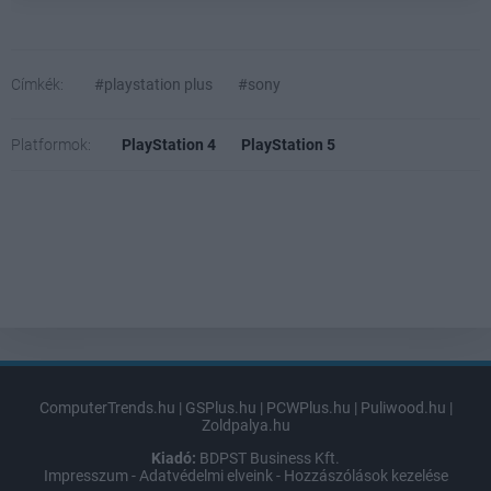
Címkék:
#playstation plus
#sony
Platformok:
PlayStation 4
PlayStation 5
ComputerTrends.hu
|
GSPlus.hu
|
PCWPlus.hu
|
Puliwood.hu
|
Zoldpalya.hu
Kiadó:
BDPST Business Kft.
Impresszum
-
Adatvédelmi elveink
-
Hozzászólások kezelése