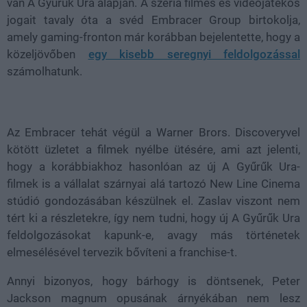
van A Gyűrűk Ura alapján. A széria filmes és videojátékos
jogait tavaly óta a svéd Embracer Group birtokolja,
amely gaming-fronton már korábban bejelentette, hogy a
közeljövőben
egy kisebb seregnyi feldolgozással
számolhatunk.
Az Embracer tehát végül a Warner Brors. Discoveryvel
kötött üzletet a filmek nyélbe ütésére, ami azt jelenti,
hogy a korábbiakhoz hasonlóan az új A Gyűrűk Ura-
filmek is a vállalat szárnyai alá tartozó New Line Cinema
stúdió gondozásában készülnek el. Zaslav viszont nem
tért ki a részletekre, így nem tudni, hogy új A Gyűrűk Ura
feldolgozásokat kapunk-e, avagy más történetek
elmesélésével tervezik bővíteni a franchise-t.
Annyi bizonyos, hogy bárhogy is döntsenek, Peter
Jackson magnum opusának árnyékában nem lesz