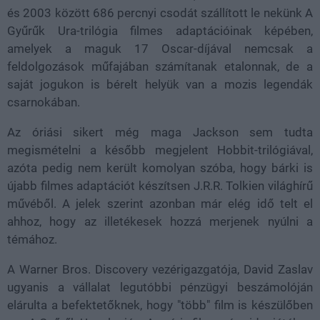
és 2003 között 686 percnyi csodát szállított le nekünk A
Gyűrűk Ura-trilógia filmes adaptációinak képében,
amelyek a maguk 17 Oscar-díjával nemcsak a
feldolgozások műfajában számítanak etalonnak, de a
saját jogukon is bérelt helyük van a mozis legendák
csarnokában.
Az óriási sikert még maga Jackson sem tudta
megismételni a később megjelent Hobbit-trilógiával,
azóta pedig nem került komolyan szóba, hogy bárki is
újabb filmes adaptációt készítsen J.R.R. Tolkien világhírű
művéből. A jelek szerint azonban már elég idő telt el
ahhoz, hogy az illetékesek hozzá merjenek nyúlni a
témához.
A Warner Bros. Discovery vezérigazgatója, David Zaslav
ugyanis a vállalat legutóbbi pénzügyi beszámolóján
elárulta a befektetőknek, hogy "több" film is készülőben