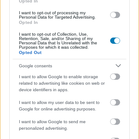
Opted In
I want to opt-out of processing my
Personal Data for Targeted Advertising.
Opted In
I want to opt-out of Collection, Use,
Retention, Sale, and/or Sharing of my
Personal Data that Is Unrelated with the
Purposes for which it was collected.
Hozzászólások
Opted Out
Google consents
Hugh Jackman lehet minden
I want to allow Google to enable storage
related to advertising like cookies on web or
idők legveszélyesebb Long
device identifiers in apps.
John Silverje Ridley Scott
I want to allow my user data to be sent to
Google for online advertising purposes.
filmjében
I want to allow Google to send me
personalized advertising.
Csirke
|
2026 június 9. 14:13