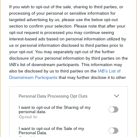
If you wish to opt-out of the sale, sharing to third parties, or
processing of your personal or sensitive information for
targeted advertising by us, please use the below opt-out
section to confirm your selection. Please note that after your
opt-out request is processed you may continue seeing
interest-based ads based on personal information utilized by
us or personal information disclosed to third parties prior to
your opt-out. You may separately opt-out of the further
disclosure of your personal information by third parties on the
SMASH by Meló-Diák: Homok, zene és a nyár legjobb
IAB’s list of downstream participants. This information may
hangulata – Jön a második forduló! (X)
also be disclosed by us to third parties on the
IAB’s List of
Július végén folytatódik a balatoni strandröplabda-
sorozat.
Downstream Participants
that may further disclose it to other
third parties.
Please note that this website/app uses one or more Google
Personal Data Processing Opt Outs
services and may gather and store information including but
not limited to your visit or usage behaviour. You may click to
I want to opt-out of the Sharing of my
Címkék:
#masters of the universe
#az univerzum védelmezői
personal data.
grant or deny consent to Google and its third-party tags to
Opted In
#he-man
#mozi
use your data for below specified purposes in below Google
consent section.
I want to opt-out of the Sale of my
Personal Data.