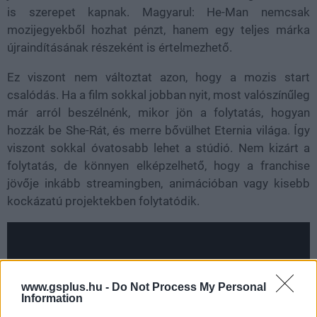
is szerepet kapnak. Magyarul: He-Man nemcsak
mozijegyekből hozhat pénzt, hanem egy teljes márka
újraindításának részeként is értelmezhető.
Ez viszont nem változtat azon, hogy a mozis start
csalódás. Ha a film sokkal jobban nyit, most valószínűleg
már arról beszélnénk, mikor jön a folytatás, hogyan
hozzák be She-Rát, és merre bővülhet Eternia világa. Így
viszont sokkal óvatosabb lehet a stúdió. Nem kizárt a
folytatás, de könnyen elképzelhető, hogy a franchise
jövője inkább streamingben, animációban vagy kisebb
kockázatú projektekben folytatódik.
www.gsplus.hu -
Do Not Process My Personal
Information