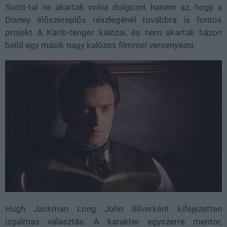
Scott-tal ne akartak volna dolgozni, hanem az, hogy a
Disney élőszereplős részlegénél továbbra is fontos
projekt A Karib-tenger kalózai, és nem akartak házon
belül egy másik nagy kalózos filmmel versenyezni.
Hugh Jackman Long John Silverként kifejezetten
izgalmas választás. A karakter egyszerre mentor,