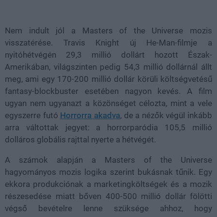
Loaded
:
Unmute
37.42%
Nem indult jól a Masters of the Universe mozis
visszatérése. Travis Knight új He-Man-filmje a
nyitóhétvégén 29,3 millió dollárt hozott Észak-
Amerikában, világszinten pedig 54,3 millió dollárnál állt
meg, ami egy 170-200 millió dollár körüli költségvetésű
fantasy-blockbuster esetében nagyon kevés. A film
ugyan nem ugyanazt a közönséget célozta, mint a vele
egyszerre futó
Horrorra akadva
, de a nézők végül inkább
arra váltottak jegyet: a horrorparódia 105,5 millió
dolláros globális rajttal nyerte a hétvégét.
A számok alapján a Masters of the Universe
hagyományos mozis logika szerint bukásnak tűnik. Egy
ekkora produkciónak a marketingköltségek és a mozik
részesedése miatt bőven 400-500 millió dollár fölötti
végső bevételre lenne szüksége ahhoz, hogy