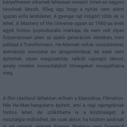
kényelmesen sikernek lehessen nevezni. Innen ez nagyon
távolinak látszik, főleg úgy, hogy a nyitás nem adott
igazán erős lendületet. A gyenge rajt mögött több ok is
lehet. A Masters of the Universe ugyan az 1980-as évek
egyik fontos popkulturális márkája, de nem volt olyan
folyamatosan jelen az újabb generációk életében, mint
például a Transformers. He-Mannek voltak visszatérései,
animációs sorozatai és újragondolásai, de ezek nem
építettek olyan megszakítás nélküli rajongói láncot,
amely minden korosztályból tömegeket mozgathatna
meg.
A film ráadásul láthatóan erősen a klasszikus, Filmation-
féle He-Man-hangulatra épített, ami a régi rajongóknak
fontos lehet, de szűkíthette is a közönséget. A
nosztalgia működhet, de csak akkor, ha közben azoknak
is ad valamit, akiknek Eternia, Skeletor vagy Grayskull