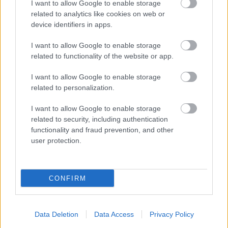
I want to allow Google to enable storage
related to analytics like cookies on web or
device identifiers in apps.
A klasszikus kalandregényből nagy
stúdióharcot ígérő filmterv készül.
I want to allow Google to enable storage
related to functionality of the website or app.
Loaded
:
Unmute
21.02%
I want to allow Google to enable storage
Újabb nagy klasszikus kaphat látványos filmes
related to personalization.
feldolgozást, ráadásul nem akármilyen nevekkel. A
I want to allow Google to enable storage
Deadline értesülései szerint ugyanis Ridley Scott
related to security, including authentication
rendezheti Robert Louis Stevenson legendás
functionality and fraud prevention, and other
kalandregényének, A kincses szigetnek új adaptációját,
user protection.
Hugh Jackman
pedig a történet egyik legismertebb
figuráját, Long John Silvert alakíthatja. A projekt egyelőre
csomagként került piacra, vagyis versenyezhetnek majd
CONFIRM
érte a stúdiók, a szereplők és az alapanyag alapján
könnyen komoly harc alakulhat ki érte. A forgatókönyvet
Data Deletion
Data Access
Privacy Policy
Jack Thorne írta, akinek neve az Adolescence miatt most