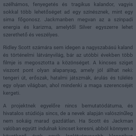
szélhámos, fenyegetés és tragikus kalandor, vagyis
sokkal több lehetőséget ad egy színésznek, mint egy
sima főgonosz. Jackmanben megvan az a színpadi
energia és karizma, amelytől Silver egyszerre lehet
szerethető és veszélyes.
Ridley Scott számára sem idegen a nagyszabású kaland
és történelmi látványvilág, bár az utóbbi években több
filmje is megosztotta a közönséget. A kincses sziget
viszont pont olyan alapanyag, amely jól állhat neki:
tengeri út, erőszak, hatalmi játszmák, árulás és túlélés
egy olyan világban, ahol mindenki a maga szerencséjét
kergeti.
A projektnek egyelőre nincs bemutatódátuma, és
hivatalos stúdiója sincs, de a nevek alapján valószínűleg
nem sokáig marad gazdátlan. Ha Scott és Jackman
valóban együtt indulnak kincset keresni, abból könnyen a