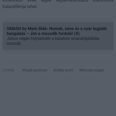
következő évek egyik leglátványosabb klasszikus
kalandfilmje lehet.
SMASH by Meló-Diák: Homok, zene és a nyár legjobb
hangulata – Jön a második forduló! (X)
Július végén folytatódik a balatoni strandröplabda-
sorozat.
Címkék:
#hugh jackman
#ridley scott
#kincses sziget