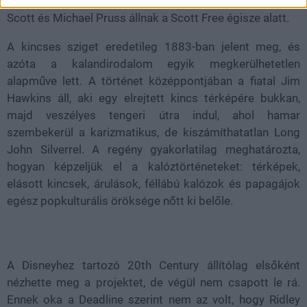
különösen erősen cseng, a produceri oldalon pedig
Scott és Michael Pruss állnak a Scott Free égisze alatt.
A kincses sziget eredetileg 1883-ban jelent meg, és
azóta a kalandirodalom egyik megkerülhetetlen
alapműve lett. A történet középpontjában a fiatal Jim
Hawkins áll, aki egy elrejtett kincs térképére bukkan,
majd veszélyes tengeri útra indul, ahol hamar
szembekerül a karizmatikus, de kiszámíthatatlan Long
John Silverrel. A regény gyakorlatilag meghatározta,
hogyan képzeljük el a kalóztörténeteket: térképek,
elásott kincsek, árulások, féllábú kalózok és papagájok
egész popkulturális öröksége nőtt ki belőle.
A Disneyhez tartozó 20th Century állítólag elsőként
nézhette meg a projektet, de végül nem csapott le rá.
Ennek oka a Deadline szerint nem az volt, hogy Ridley