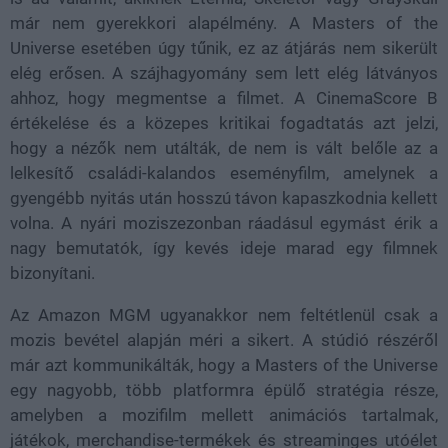
már nem gyerekkori alapélmény. A Masters of the
Universe esetében úgy tűnik, ez az átjárás nem sikerült
elég erősen. A szájhagyomány sem lett elég látványos
ahhoz, hogy megmentse a filmet. A CinemaScore B
értékelése és a közepes kritikai fogadtatás azt jelzi,
hogy a nézők nem utálták, de nem is vált belőle az a
lelkesítő családi-kalandos eseményfilm, amelynek a
gyengébb nyitás után hosszú távon kapaszkodnia kellett
volna. A nyári moziszezonban ráadásul egymást érik a
nagy bemutatók, így kevés ideje marad egy filmnek
bizonyítani.
Az Amazon MGM ugyanakkor nem feltétlenül csak a
mozis bevétel alapján méri a sikert. A stúdió részéről
már azt kommunikálták, hogy a Masters of the Universe
egy nagyobb, több platformra épülő stratégia része,
amelyben a mozifilm mellett animációs tartalmak,
játékok, merchandise-termékek és streaminges utóélet