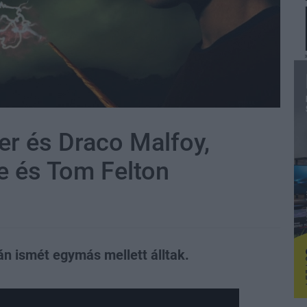
ter és Draco Malfoy,
fe és Tom Felton
án ismét egymás mellett álltak.