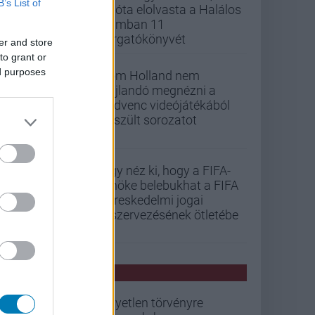
B’s List of
mióta elolvasta a Halálos
iramban 11
forgatókönyvét
er and store
to grant or
ed purposes
Tom Holland nem
hajlandó megnézni a
kedvenc videójátékából
készült sorozatot
Úgy néz ki, hogy a FIFA-
elnöke belebukhat a FIFA
kereskedelmi jogai
kiszervezésének ötletébe
PCW HÍREK
Egyetlen törvényre