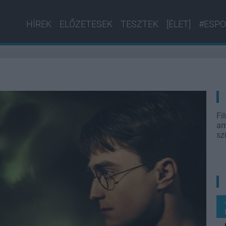
HÍREK
ELŐZETESEK
TESZTEK
[ÉLET]
#ESPO
Fi
am
sz