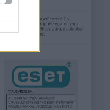
A következő PC-s
komponens, amelynek
kilőhet az ára, az alaplap
lehet