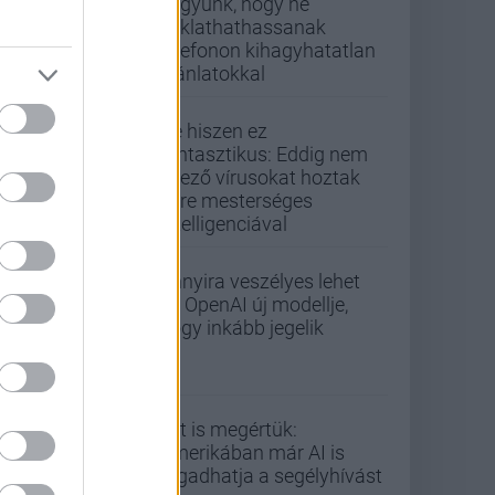
vagyunk, hogy ne
zaklathathassanak
telefonon kihagyhatatlan
ajánlatokkal
De hiszen ez
fantasztikus: Eddig nem
létező vírusokat hoztak
létre mesterséges
intelligenciával
Annyira veszélyes lehet
az OpenAI új modellje,
hogy inkább jegelik
Ezt is megértük:
Amerikában már AI is
fogadhatja a segélyhívást