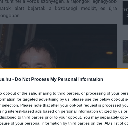
ént tűnt fel a vörös szőnyegen, a rajongók legnagyobb
natok alatt bejárták a közösségi médiát, és újra
ajongóban.
us.hu -
Do Not Process My Personal Information
to opt-out of the sale, sharing to third parties, or processing of your per
formation for targeted advertising by us, please use the below opt-out s
r selection. Please note that after your opt-out request is processed y
eing interest-based ads based on personal information utilized by us or
disclosed to third parties prior to your opt-out. You may separately opt-
losure of your personal information by third parties on the IAB’s list of