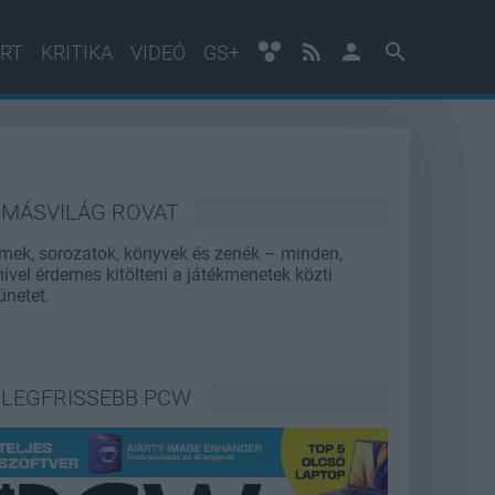
RT
KRITIKA
VIDEÓ
GS+
MÁSVILÁG ROVAT
lmek, sorozatok, könyvek és zenék – minden,
ivel érdemes kitölteni a játékmenetek közti
ünetet.
LEGFRISSEBB PCW