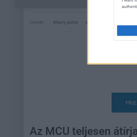
authenti
Címkék:
#harry potter
#daniel radcliffe
#tom f
Hoz
Az MCU teljesen átírj