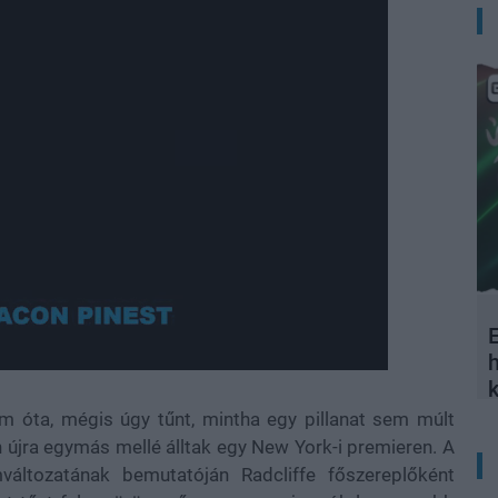
E
Loaded
:
100.00%
ilm óta, mégis úgy tűnt, mintha egy pillanat sem múlt
n újra egymás mellé álltak egy New York-i premieren. A
változatának bemutatóján Radcliffe főszereplőként