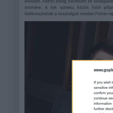
érkezett, Felton pedig barátként és kollégak
örömére. A két színész közös fotói pilla
felébresztették a nosztalgiát minden Potter-r
www.gspl
If you wish 
sensitive in
confirm you
continue se
information 
further disc