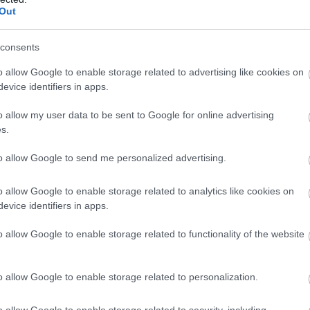
Out
gy új film premierjét jelentette, hanem egy meghitt
ínész ismét megmutatta, hogy a Harry Potter-sorozat
consents
r a színpadon, akár azon kívül találkoznak.
o allow Google to enable storage related to advertising like cookies on
evice identifiers in apps.
o allow my user data to be sent to Google for online advertising
s.
élgetések, livestreamek, végigjátszások, magyar
to allow Google to send me personalized advertising.
o allow Google to enable storage related to analytics like cookies on
Csatornatag leszek
evice identifiers in apps.
o allow Google to enable storage related to functionality of the website
o allow Google to enable storage related to personalization.
b hangulata – Jön a második forduló! (X)
sorozat.
o allow Google to enable storage related to security, including