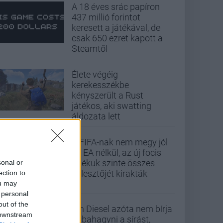
A 18 éves srác papíron
437 millió forintot
keresett a játékával, de
csak 650 ezret kapott a
Steamtől
Élete végéig
kerekesszékbe
kényszerült a Rust
játékos, aki swatting
áldozata lett
A FIFA-nak nem megy jól
az EA nélkül, az új focis
játékuk szinte összes
sonal or
fejlesztőjét kirakták
ection to
ou may
 personal
out of the
Vin Diesel azóta nem bírja
 downstream
abbahagyni a sírást,