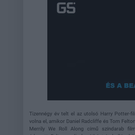
Unmute
Tizennégy év telt el az utolsó Harry Potter-f
volna el, amikor Daniel Radcliffe és Tom Felto
Merrily We Roll Along című színdarab film