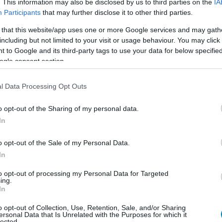
. This information may also be disclosed by us to third parties on the
IA
Participants
that may further disclose it to other third parties.
 that this website/app uses one or more Google services and may gath
including but not limited to your visit or usage behaviour. You may click 
 to Google and its third-party tags to use your data for below specifi
ogle consent section.
l Data Processing Opt Outs
o opt-out of the Sharing of my personal data.
In
eső találkozóban, hiszen ő maga is jelenleg a Broadway
Potter és az elátkozott gyermek produkcióban saját
o opt-out of the Sale of my Personal Data.
 verzióját alakítja, és
már az első előadásán hatalmas
In
to opt-out of processing my Personal Data for Targeted
ing.
In
arázsvilág meghatározó alakja marad, és a rajongók még
o opt-out of Collection, Use, Retention, Sale, and/or Sharing
ersonal Data that Is Unrelated with the Purposes for which it
int pályája korai éveiben.
lected.