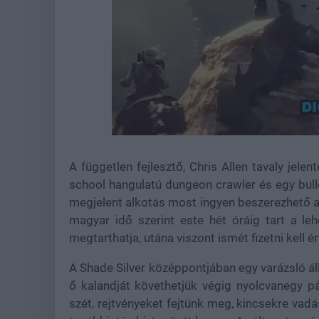
Loaded
:
Unmute
37.84%
A független fejlesztő, Chris Allen tavaly jele
school hangulatú dungeon crawler és egy bulle
megjelent alkotás most ingyen beszerezhető a
magyar idő szerint este hét óráig tart a le
megtarthatja, utána viszont ismét fizetni kell 
A Shade Silver középpontjában egy varázsló áll,
ő kalandját követhetjük végig nyolcvanegy pá
szét, rejtvényeket fejtünk meg, kincsekre vad