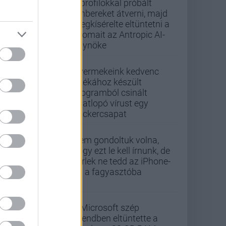
Álprofilokkal próbált
embereket átverni, majd
megkísérelte eltüntetni a
nyomait az Antropic AI-
ügynöke
Gyermekeink kedvenc
játékához készült
programból csinált
adatlopó vírust egy
hackercsapat
Nem gondoltuk volna,
hogy ezt le kell írnunk, de
kérlek ne tedd az iPhone-
od a fagyasztóba
A Microsoft szép
csendben eltüntette a