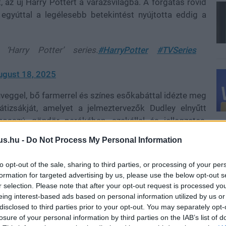
, az új Harry Pottert a varázsvilágba. A forgatás rövid
egyúttal a legélesebb betekintést nyújtotta eddig a
arry Potter’ series.
#HarryPotter
#TVSeries
ugust 18, 2025
eggel, bő farmerrel és színes esőkabáttal idézte meg
átizsákját, amelyet a jelmeztervezők Dudley elnyűtt
hosszú, göndör parókában, szakállal és jellegzetes,
e. A színészt digitális trükkökkel növelik majd 3,5
us.hu -
Do Not Process My Personal Information
felismerő pontok is jeleztek.
to opt-out of the sale, sharing to third parties, or processing of your per
formation for targeted advertising by us, please use the below opt-out s
r selection. Please note that after your opt-out request is processed y
súlyozta, hogy tisztelettel közelít Robbie Coltrane
eing interest-based ads based on personal information utilized by us or
nyalatokkal szeretné gazdagítani Hagrid karakterét.
disclosed to third parties prior to your opt-out. You may separately opt-
ehetőséget ad arra, hogy a félóriás kedves, játékos,
losure of your personal information by third parties on the IAB’s list of