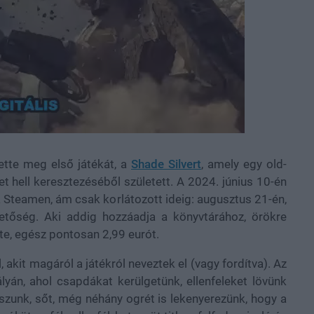
ntette meg első játékát, a
Shade Silvert
, amely egy old-
t hell keresztezéséből született. A 2024. június 10-én
 Steamen, ám csak korlátozott ideig: augusztus 21-én,
hetőség. Aki addig hozzáadja a könyvtárához, örökre
érte, egész pontosan 2,99 eurót.
 akit magáról a játékról neveztek el (vagy fordítva). Az
lyán, ahol csapdákat kerülgetünk, ellenfeleket lövünk
ászunk, sőt, még néhány ogrét is lekenyerezünk, hogy a