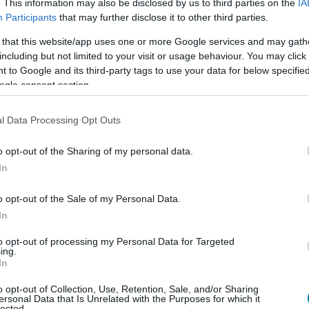
is kibontsa. A sorozat a Warner Bros. Leavesden
. This information may also be disclosed by us to third parties on the
IA
Participants
that may further disclose it to other third parties.
rog, főszerepben McLaughlinnal, Arabella Stantonnal,
 A felnőtt szereplők között John Lithgow (Dumbledore),
 that this website/app uses one or more Google services and may gath
gony) is feltűnik.
including but not limited to your visit or usage behaviour. You may click 
 to Google and its third-party tags to use your data for below specifi
ogle consent section.
l Data Processing Opt Outs
en nem jön szembe GSO-n vagy a social médiában.
o opt-out of the Sharing of my personal data.
 neked a legjobbakat,
iratkozz fel hírlevelünkre!
In
o opt-out of the Sale of my Personal Data.
smertem és azt elfogadom.
In
to opt-out of processing my Personal Data for Targeted
ing.
liratkozom
In
o opt-out of Collection, Use, Retention, Sale, and/or Sharing
ersonal Data that Is Unrelated with the Purposes for which it
lected.