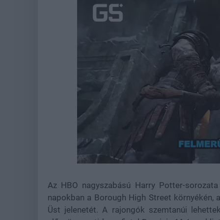
Loaded
:
Unmute
21.86%
Az HBO nagyszabású Harry Potter-sorozata i
napokban a Borough High Street környékén, a
Üst jelenetét. A rajongók szemtanúi lehette