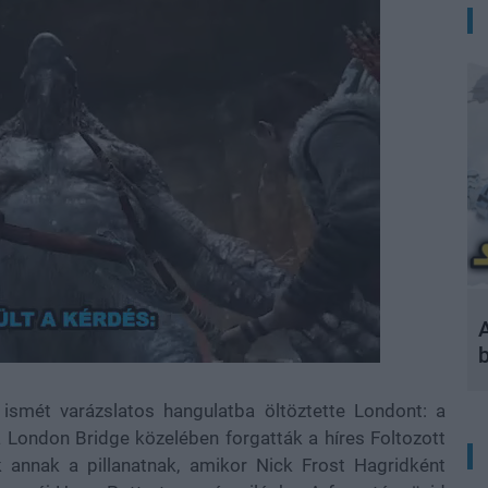
A
smét varázslatos hangulatba öltöztette Londont: a
 London Bridge közelében forgatták a híres Foltozott
k annak a pillanatnak, amikor Nick Frost Hagridként