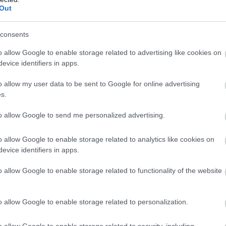
Out
b hangulata – Jön a második forduló! (X)
sorozat.
consents
o allow Google to enable storage related to advertising like cookies on
evice identifiers in apps.
nick frost
#dominic mclaughlin
o allow my user data to be sent to Google for online advertising
s.
to allow Google to send me personalized advertising.
o allow Google to enable storage related to analytics like cookies on
evice identifiers in apps.
o allow Google to enable storage related to functionality of the website
o allow Google to enable storage related to personalization.
zászólások
o allow Google to enable storage related to security, including