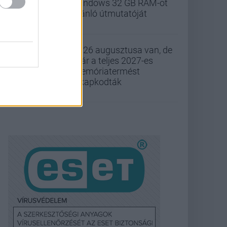
Windows 32 GB RAM-ot
ajánló útmutatóját
2026 augusztusa van, de
már a teljes 2027-es
memóriatermést
elkapkodták