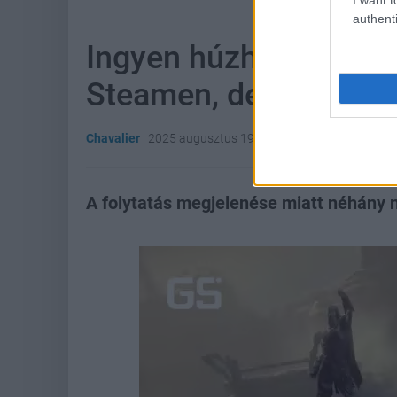
authenti
Ingyen húzhatsz be eg
Steamen, de ne várj t
Chavalier
|
2025 augusztus 19. 11:25
A folytatás megjelenése miatt néhány 