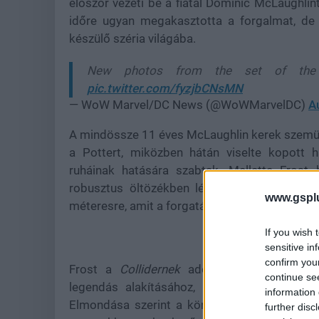
először vezeti be a fiatal Dominic McLaughlint
időre ugyan megakasztotta a forgalmat, de 
készülő széria világába.
New photos from the set of the ‘H
pic.twitter.com/fyzjbCNsMN
— WoW Marvel/DC News (@WoWMarvelDC)
A
A mindössze 11 éves McLaughlin kerek szemüv
a Pottert, miközben hátán viselte kopott h
ruháinak hatására szabtak. Mellette Frost 
robusztus öltözékben lépett Hagrid szerepéb
www.gspl
méteresre, amit a forgatás közben használt arc
If you wish 
sensitive in
confirm you
Frost a
Collidernek
adott interjújában hang
continue se
legendás alakításához, ugyanakkor saját ár
information 
Elmondása szerint a könyvekhez hű sorozat l
further disc