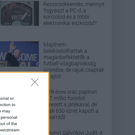
Rezsicsökkentés: mennyit
fogyaszt a PC-d, a
konzolod és a többi
elektronikai eszközöd?
Majdnem
belekóstolhattak a
magánbefektetők a
futball-világbajnokság
üzletébe, de rájuk csapták
az ajtót
A 18 éves srác papíron
437 millió forintot
sonal or
keresett a játékával, de
ection to
csak 650 ezret kapott a
ou may
Steamtől
 personal
out of the
 downstream
Elhunyt Gálvölgyi Judit, A