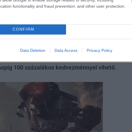
cation functionality and fraud prevention, and other user protection.
y 2024-es játékot a
úl sokáig
CONFIRM
Data Deletion
Data Access
Privacy Policy
napig 100 százalékos kedvezménnyel vihető.