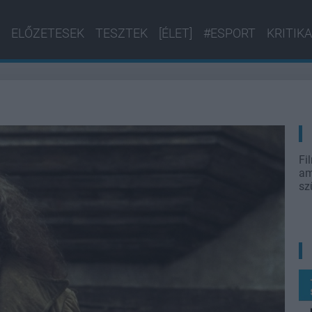
ELŐZETESEK
TESZTEK
[ÉLET]
#ESPORT
KRITIKA
Fi
am
sz