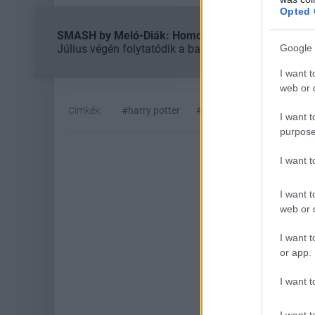
Opted 
SMASH by Meló-Diák: Homok, zene és a nyár legjob
Július végén folytatódik a balatoni strandröplabda-
Google 
I want t
web or d
Címkék:
#harry potter
#hbo max
#hagrid
#
I want t
purpose
I want 
I want t
web or d
I want t
or app.
I want t
Hoz
I want t