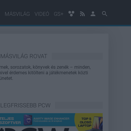
MÁSVILÁG
VIDEÓ
GS+
MÁSVILÁG ROVAT
lmek, sorozatok, könyvek és zenék – minden,
ivel érdemes kitölteni a játékmenetek közti
ünetet.
LEGFRISSEBB PCW