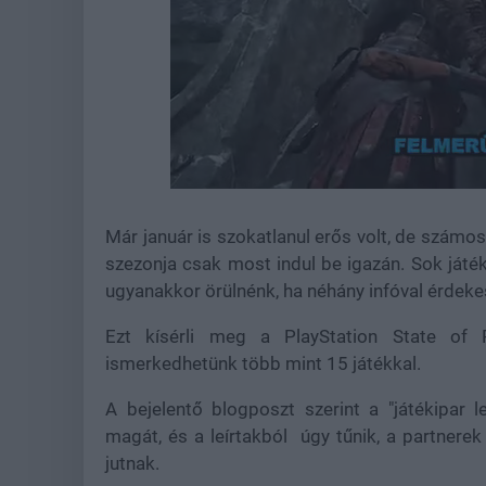
Loaded
:
Unmute
21.86%
Már január is szokatlanul erős volt, de számos
szezonja csak most indul be igazán. Sok ját
ugyanakkor örülnénk, ha néhány infóval érdek
Ezt kísérli meg a PlayStation State of 
ismerkedhetünk több mint 15 játékkal.
A bejelentő blogposzt szerint a "játékipar 
magát, és a leírtakból úgy tűnik, a partnerek
jutnak.