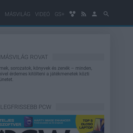
MÁSVILÁG
VIDEÓ
GS+
MÁSVILÁG ROVAT
lmek, sorozatok, könyvek és zenék – minden,
ivel érdemes kitölteni a játékmenetek közti
ünetet.
LEGFRISSEBB PCW