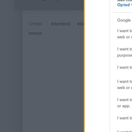
Opted 
Google 
Címkék:
#daredevil
#daredevil: born again
#cha
I want t
henson
web or d
I want t
purpose
I want 
I want t
web or d
I want t
or app.
Hoz
I want t
I want t