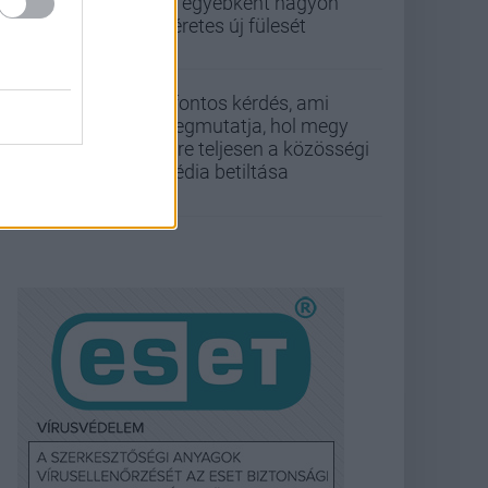
az egyébként nagyon
ígéretes új fülesét
5 fontos kérdés, ami
megmutatja, hol megy
félre teljesen a közösségi
média betiltása