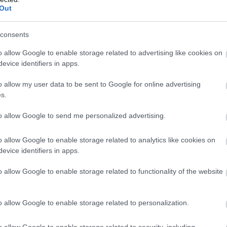
Out
consents
rlie cox
#marvel
#disney
#deborah ann woll
#elden
o allow Google to enable storage related to advertising like cookies on
evice identifiers in apps.
o allow my user data to be sent to Google for online advertising
s.
to allow Google to send me personalized advertising.
o allow Google to enable storage related to analytics like cookies on
evice identifiers in apps.
o allow Google to enable storage related to functionality of the website
zászólások
o allow Google to enable storage related to personalization.
o allow Google to enable storage related to security, including