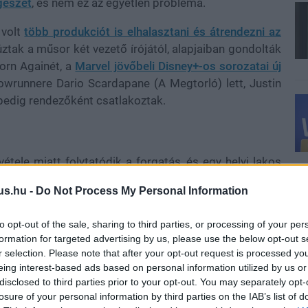
gészet
, és nem ez az egyetlen probléma.
 volt
több produkciót is elhalasztani és átrendezni az
súztak a műsor két vezető írójától, alapjaiban gondolták
Born Againét, a
Marvel jövőbeli Disney+-os sorozatai új
showrunnere Dario Scardapane (A Megtorló) lett, Justin
pedig rendezőként csatlakoztak.
vétele miatt folytatódik a forgatás, és egy helyi lakos
ri fotót, amin láthatóak ismerős elemek is. A Deborah
us.hu -
Do Not Process My Personal Information
t karakterek, azaz Karen Page és Foggy Nelson nevei
y kis táblán: a szereplők visszatérése eddig is tudott
to opt-out of the sale, sharing to third parties, or processing of your per
 irodájuk cégére az első konkrét bizonyíték erre. Ti
formation for targeted advertising by us, please use the below opt-out s
r selection. Please note that after your opt-out request is processed y
eing interest-based ads based on personal information utilized by us or
 on
pic.twitter.com/Lewem3V2Ps
disclosed to third parties prior to your opt-out. You may separately opt-
losure of your personal information by third parties on the IAB’s list of