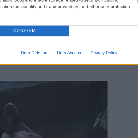
őadásának dátumát a
cation functionality and fraud prevention, and other user protection.
esz figyelni
CONFIRM
Data Deletion
Data Access
Privacy Policy
of Play előadása, és az is, hogy milyen