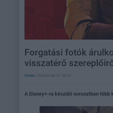
Forgatási fotók árulk
visszatérő szereplőirő
Szada
|
2024 január 31. 06:24
A Disney+-ra készülő sorozatban több ka