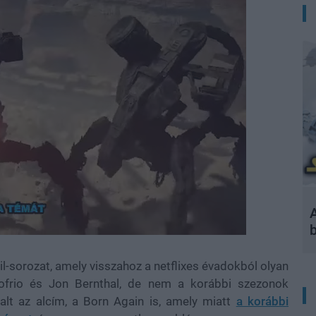
A
l-sorozat, amely visszahoz a netflixes évadokból olyan
nofrio és Jon Bernthal, de nem a korábbi szezonok
utalt az alcím, a Born Again is, amely miatt
a korábbi