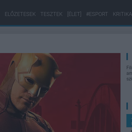
ELŐZETESEK
TESZTEK
[ÉLET]
#ESPORT
KRITIKA
Fi
am
sz