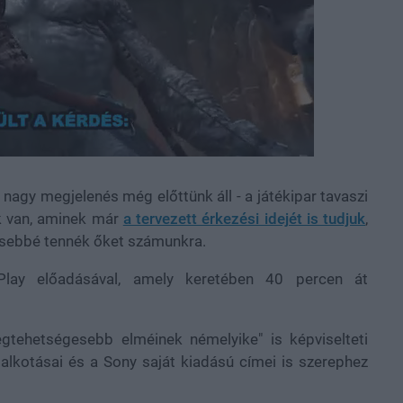
 nagy megjelenés még előttünk áll - a játékipar tavaszi
ék van, aminek már
a tervezett érkezési idejét is tudjuk
,
esebbé tennék őket számunkra.
Play előadásával, amely keretében 40 percen át
legtehetségesebb elméinek némelyike" is képviselteti
 alkotásai és a Sony saját kiadású címei is szerephez