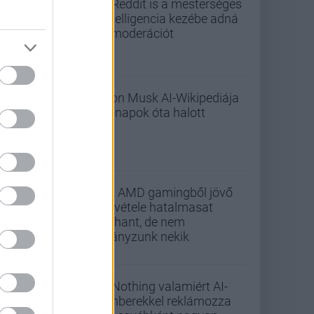
A Reddit is a mesterséges
intelligencia kezébe adná
a moderációt
Elon Musk AI-Wikipediája
hónapok óta halott
Az AMD gamingből jövő
bevétele hatalmasat
zuhant, de nem
hiányzunk nekik
A Nothing valamiért AI-
emberekkel reklámozza