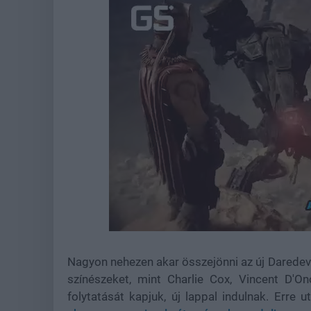
Loaded
:
Unmute
44.57%
Nagyon nehezen akar összejönni az új Daredevi
színészeket, mint Charlie Cox, Vincent D'O
folytatását kapjuk, új lappal indulnak. Erre 