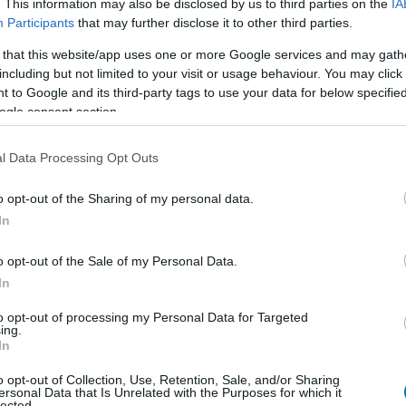
. This information may also be disclosed by us to third parties on the
IA
 is tiszteletét teszi, akivel utoljára az
Echo című
Participants
that may further disclose it to other third parties.
l (Charlie Cox) is cameózott. Ha ezt nem is, a 2015 és
 that this website/app uses one or more Google services and may gath
már a kánon részének tekintett
Daredevil sorozatot
including but not limited to your visit or usage behaviour. You may click 
t, hogy ne érjen titeket semmilyen meglepetés.
 to Google and its third-party tags to use your data for below specifi
ogle consent section.
l Data Processing Opt Outs
élgetések, livestreamek, végigjátszások, magyar
o opt-out of the Sharing of my personal data.
In
o opt-out of the Sale of my Personal Data.
Csatornatag leszek
In
to opt-out of processing my Personal Data for Targeted
ing.
In
o opt-out of Collection, Use, Retention, Sale, and/or Sharing
b hangulata – Jön a második forduló! (X)
ersonal Data that Is Unrelated with the Purposes for which it
sorozat.
lected.