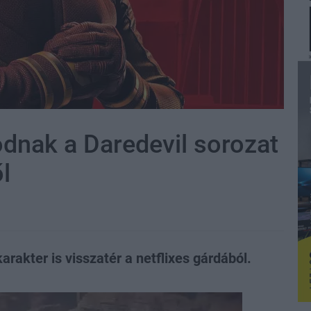
odnak a Daredevil sorozat
l
rakter is visszatér a netflixes gárdából.