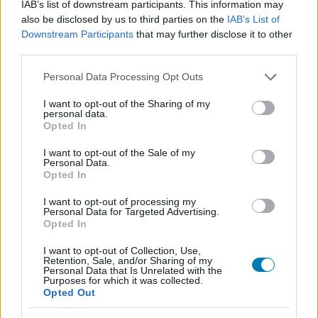
IAB’s list of downstream participants. This information may
also be disclosed by us to third parties on the
IAB’s List of
Feliratkozom
Downstream Participants
that may further disclose it to other
third parties.
Please note that this website/app uses one or more Google
Personal Data Processing Opt Outs
services and may gather and store information including but
SMASH by Meló-Diák: Homok, zene és a nyár legjobb
not limited to your visit or usage behaviour. You may click to
I want to opt-out of the Sharing of my
hangulata – Jön a második forduló! (X)
personal data.
Július végén folytatódik a balatoni strandröplabda-
grant or deny consent to Google and its third-party tags to
Opted In
sorozat.
use your data for below specified purposes in below Google
consent section.
I want to opt-out of the Sale of my
Personal Data.
Opted In
I want to opt-out of processing my
Címkék:
#buddy
#sarrah michelle gellar
#hulu
Personal Data for Targeted Advertising.
Opted In
I want to opt-out of Collection, Use,
Retention, Sale, and/or Sharing of my
Personal Data that Is Unrelated with the
Purposes for which it was collected.
Opted Out