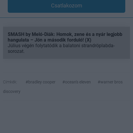
Csatlakozom
SMASH by Meló-Diák: Homok, zene és a nyár legjobb
hangulata – Jön a második forduló! (X)
Július végén folytatódik a balatoni strandröplabda-
sorozat.
Címkék:
#bradley cooper
#ocean's eleven
#warner bros
discovery