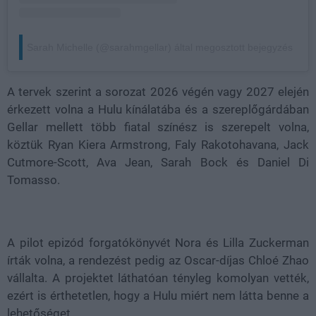
Sarah Michelle (@sarahmgellar) által megosztott bejegyzés
A tervek szerint a sorozat
2026 végén vagy 2027 elején
érkezett volna a Hulu kínálatába és a szereplőgárdában
Gellar mellett több fiatal színész is szerepelt volna,
köztük Ryan Kiera Armstrong, Faly Rakotohavana, Jack
Cutmore-Scott, Ava Jean, Sarah Bock és Daniel Di
Tomasso.
A pilot epizód forgatókönyvét
Nora és Lilla Zuckerman
írták volna, a rendezést pedig az Oscar-díjas Chloé Zhao
vállalta. A projektet láthatóan tényleg komolyan vették,
ezért is érthetetlen, hogy a Hulu miért nem látta benne a
lehetőséget.