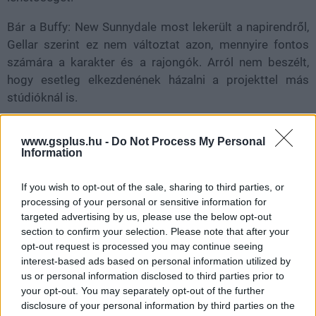
Bár a Buffy: New Sunnydale most lekerült a napirendről,
Gellar szerint ez nem változtat azon, mennyire fontos
számára a karakter és a rajongók. Arról nem beszélt,
hogy esetleg elkezdenének házalni a projekttel más
stúdióknál is.
Nem akarsz lemaradni semmiről?
www.gsplus.hu -
Do Not Process My Personal
Information
Rengeteg hír és cikk vár rád, lehet, hogy éppen nem
jön szembe GSO-n vagy a social médiában. Segítünk,
If you wish to opt-out of the sale, sharing to third parties, or
processing of your personal or sensitive information for
hogy naprakész maradj, kiválogatjuk neked a
targeted advertising by us, please use the below opt-out
legjobbakat,
iratkozz fel hírlevelünkre!
section to confirm your selection. Please note that after your
opt-out request is processed you may continue seeing
interest-based ads based on personal information utilized by
us or personal information disclosed to third parties prior to
Kijelentem, hogy az
adatkezelési nyilatkozat
tartalmát
your opt-out. You may separately opt-out of the further
megismertem és azt elfogadom.
disclosure of your personal information by third parties on the