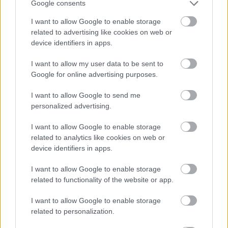
Google consents
I want to allow Google to enable storage
Hozzászólások
related to advertising like cookies on web or
device identifiers in apps.
I want to allow my user data to be sent to
Ugyanaz lesz a főszereplője az
Google for online advertising purposes.
új Ocean's Elevennek, mint aki
I want to allow Google to send me
personalized advertising.
írja és rendezi
I want to allow Google to enable storage
related to analytics like cookies on web or
daev
|
2026 március 14. 17:03
device identifiers in apps.
I want to allow Google to enable storage
related to functionality of the website or app.
Bradley Cooper egy one-man-showban
megoldja az egészet, mindenki hazamehet.
I want to allow Google to enable storage
related to personalization.
Loaded
:
Unmute
21.86%