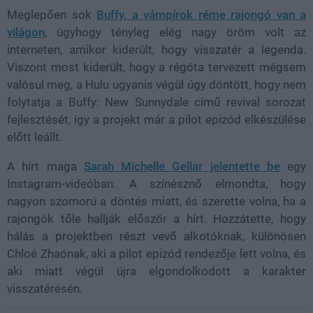
Meglepően sok
Buffy, a vámpírok réme rajongó van a
világon
, úgyhogy tényleg elég nagy öröm volt az
interneten, amikor kiderült, hogy visszatér a legenda.
Viszont most kiderült, hogy a régóta tervezett mégsem
valósul meg, a Hulu ugyanis végül úgy döntött, hogy
nem
folytatja a Buffy: New Sunnydale című revival sorozat
fejlesztését
, így a projekt már a pilot epizód elkészülése
előtt leállt.
A hírt maga
Sarah Michelle Gellar
jelentette be
egy
Instagram-videóban. A színésznő elmondta, hogy
nagyon szomorú a döntés miatt, és szerette volna, ha a
rajongók tőle hallják először a hírt. Hozzátette, hogy
hálás a projektben részt vevő alkotóknak, különösen
Chloé Zhaónak
, aki a pilot epizód rendezője lett volna, és
aki miatt végül újra elgondolkodott a karakter
visszatérésén.