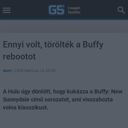
Ennyi volt, törölték a Buffy
rebootot
daev
|
2026 március 14. 20:00
A Hulu úgy döntött, hogy kukázza a Buffy: New
Sunnydale című sorozatot, ami visszahozta
volna klasszikust.
Loaded
:
Unmute
38.26%