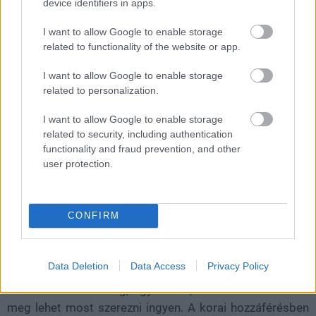
device identifiers in apps.
viszont nem él sokáig. A promóciós időszak április 2-án,
magyar idő szerint 19:00-kor véget ér.
I want to allow Google to enable storage
related to functionality of the website or app.
I want to allow Google to enable storage
related to personalization.
I want to allow Google to enable storage
related to security, including authentication
functionality and fraud prevention, and other
user protection.
CONFIRM
Data Deletion
Data Access
Privacy Policy
Ha ez nem lenne elég, egy másik, kissé bizarr RPG-t is
meg lehet most szerezni ingyen. A korai hozzáférésben