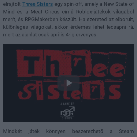
elrajtolt
Three Sisters
egy spin-off, amely a New State of
Mind és a Meat Circus című Roblox-játékok világából
merít, és RPGMakerben készült. Ha szereted az elborult,
különleges világokat, akkor érdemes lehet lecsapni rá,
mert az ajánlat csak április 4-ig érvényes.
Mindkét játék könnyen beszerezhető a Steam