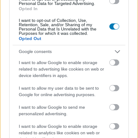
Personal Data for Targeted Advertising.
be most ingyen
Opted In
I want to opt-out of Collection, Use,
Chavalier
|
2025 április 1. 22:03
Retention, Sale, and/or Sharing of my
Personal Data that Is Unrelated with the
Purposes for which it was collected.
Opted Out
Ez most nem áprilisi tréfa. Érdemes sietned, ha
Google consents
nem akarsz lecsúszni róluk.
I want to allow Google to enable storage
Loaded
:
Unmute
related to advertising like cookies on web or
21.65%
device identifiers in apps.
Április elseje mindig tartogat meglepetéseket, mókás
I want to allow my user data to be sent to
híreket, és olykor még humoros ajándékokat is. Pont
Google for online advertising purposes.
úgy, mint most, amikor is egyszerre vált ingyen
elérhetővé két alkotás is a Steamen. A
Dreams of Aether
,
I want to allow Google to send me
egy minijátékokból álló gyűjtemény, amelyet alkotói a
personalized advertising.
Rivals of Aether univerzumában helyeztek el. Rengeteg
I want to allow Google to enable storage
rövid, pörgős kihívást kínál ismerős karakterekkel, és bár
related to analytics like cookies on web or
elsőre áprilisi tréfának tűnhet, ez egy valódi ajánlat -