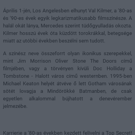
Április 1-jén, Los Angelesben elhunyt Val Kilmer, a '80-as
és '90-es évek egyik legkarizmatikusabb filmszínésze. A
halál okát lánya, Mercedes szerint tüdőgyulladás okozta.
Kilmer hosszú évek óta küzdött torokrákkal, betegsége
miatt az utóbbi években beszélni sem tudott.
A színész neve összeforrt olyan ikonikus szerepekkel,
mint Jim Morrison Oliver Stone The Doors című
filmjében, vagy a törvényen kívüli Doc Holliday a
Tombstone - Halott város című westernben. 1995-ben
Michael Keaton helyét átvéve ő lett Gotham városának
sötét lovagja a Mindörökké Batmanben, de csak
egyetlen alkalommal bújhatott a denevérember
jelmezébe.
Karrierje a '80-as években kezdett felívelni a Top Secret!