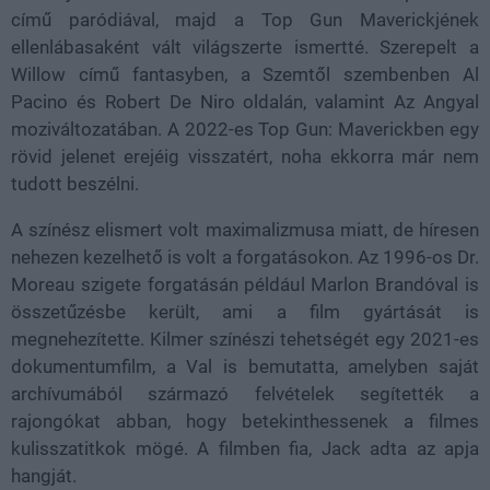
című paródiával, majd a Top Gun Maverickjének
ellenlábasaként vált világszerte ismertté. Szerepelt a
Willow című fantasyben, a Szemtől szembenben Al
Pacino és Robert De Niro oldalán, valamint Az Angyal
moziváltozatában. A 2022-es Top Gun: Maverickben egy
rövid jelenet erejéig visszatért, noha ekkorra már nem
tudott beszélni.
A színész elismert volt maximalizmusa miatt, de híresen
nehezen kezelhető is volt a forgatásokon. Az 1996-os Dr.
Moreau szigete forgatásán például Marlon Brandóval is
összetűzésbe került, ami a film gyártását is
megnehezítette. Kilmer színészi tehetségét egy 2021-es
dokumentumfilm, a Val is bemutatta, amelyben saját
archívumából származó felvételek segítették a
rajongókat abban, hogy betekinthessenek a filmes
kulisszatitkok mögé. A filmben fia, Jack adta az apja
hangját.