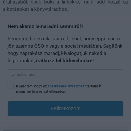
áruházából, csak bökj a linkekre, majd add hozzá az
alkotásokat a könyvtáradhoz.
Nem akarsz lemaradni semmiről?
Rengeteg hír és cikk vár rád, lehet, hogy éppen nem
jön szembe GSO-n vagy a social médiában. Segítünk,
hogy naprakész maradj, kiválogatjuk neked a
legjobbakat,
iratkozz fel hírlevelünkre!
Kijelentem, hogy az
adatkezelési nyilatkozat
tartalmát
megismertem és azt elfogadom.
Feliratkozom