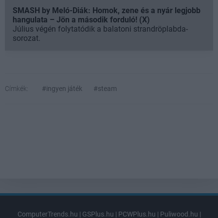
SMASH by Meló-Diák: Homok, zene és a nyár legjobb
hangulata – Jön a második forduló! (X)
Július végén folytatódik a balatoni strandröplabda-
sorozat.
Címkék:
#ingyen játék
#steam
ComputerTrends.hu
|
GSPlus.hu
|
PCWPlus.hu
|
Puliwood.hu
|