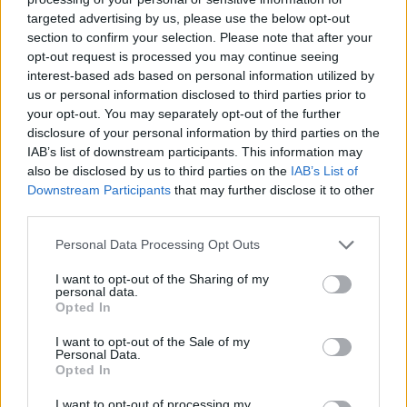
sorozat.
targeted advertising by us, please use the below opt-out
section to confirm your selection. Please note that after your
opt-out request is processed you may continue seeing
interest-based ads based on personal information utilized by
us or personal information disclosed to third parties prior to
Címkék:
#val kilmer
#halál
#gyász
your opt-out. You may separately opt-out of the further
disclosure of your personal information by third parties on the
IAB’s list of downstream participants. This information may
also be disclosed by us to third parties on the
IAB’s List of
Downstream Participants
that may further disclose it to other
third parties.
Please note that this website/app uses one or more Google
Personal Data Processing Opt Outs
services and may gather and store information including but
not limited to your visit or usage behaviour. You may click to
I want to opt-out of the Sharing of my
personal data.
grant or deny consent to Google and its third-party tags to
Hozzászólások
Opted In
use your data for below specified purposes in below Google
consent section.
I want to opt-out of the Sale of my
Personal Data.
Opted In
Két vadonatúj játékot húzhatsz
I want to opt-out of processing my