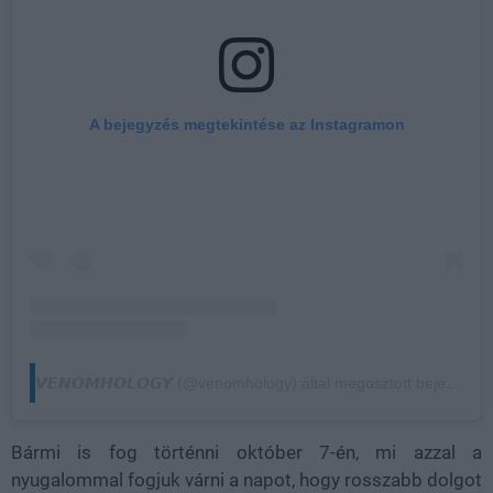
A bejegyzés megtekintése az Instagramon
𝙑𝙀𝙉𝙊𝙈𝙃𝙊𝙇𝙊𝙂𝙔 (@venomhology) által megosztott bejegyzés
Bármi is fog történni október 7-én, mi azzal a
nyugalommal fogjuk várni a napot, hogy rosszabb dolgot