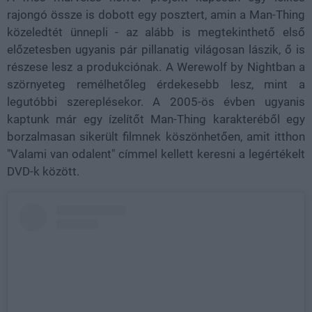
rajongó össze is dobott egy posztert, amin a Man-Thing
közeledtét ünnepli - az alább is megtekinthető első
előzetesben ugyanis pár pillanatig világosan lászik, ő is
részese lesz a produkciónak. A Werewolf by Nightban a
szörnyeteg remélhetőleg érdekesebb lesz, mint a
legutóbbi szereplésekor. A 2005-ös évben ugyanis
kaptunk már egy ízelítőt Man-Thing karakteréből egy
borzalmasan sikerült filmnek köszönhetően, amit itthon
"Valami van odalent" címmel kellett keresni a legértékelt
DVD-k között.