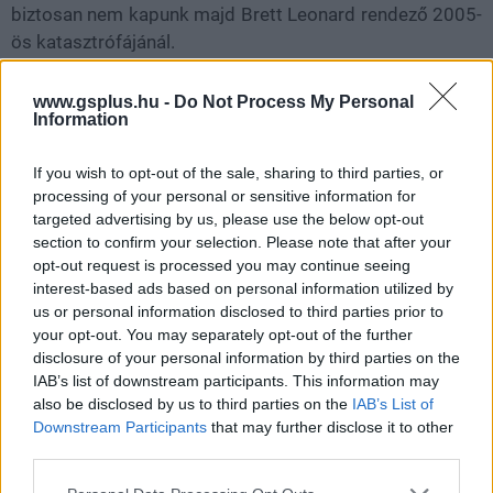
biztosan nem kapunk majd Brett Leonard rendező 2005-
ös katasztrófájánál.
www.gsplus.hu -
Do Not Process My Personal
Information
If you wish to opt-out of the sale, sharing to third parties, or
processing of your personal or sensitive information for
targeted advertising by us, please use the below opt-out
section to confirm your selection. Please note that after your
opt-out request is processed you may continue seeing
interest-based ads based on personal information utilized by
us or personal information disclosed to third parties prior to
your opt-out. You may separately opt-out of the further
disclosure of your personal information by third parties on the
IAB’s list of downstream participants. This information may
also be disclosed by us to third parties on the
IAB’s List of
Downstream Participants
that may further disclose it to other
SMASH by Meló-Diák: Homok, zene és a nyár legjobb
third parties.
hangulata – Jön a második forduló! (X)
Július végén folytatódik a balatoni strandröplabda-
Please note that this website/app uses one or more Google