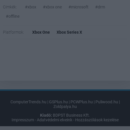
Címkék:
#xbox
#xbox one
#microsoft
#drm
#offline
Platformok:
Xbox One
Xbox Series X
ComputerTrends.hu
|
GSPlus.hu
|
PCWPlus.hu
|
Puliwood.hu
|
Zoldpalya.hu
Kiadó:
BDPST Business Kft.
Impresszum
-
Adatvédelmi elveink
-
Hozzászólások kezelése