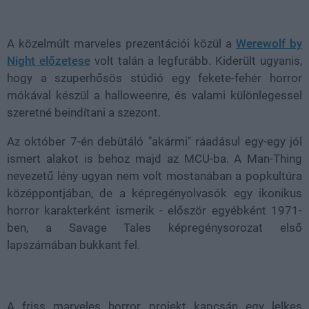
Loaded
:
Unmute
36.89%
A közelmúlt marveles prezentációi közül a
Werewolf by
Night előzetese
volt talán a legfurább. Kiderült ugyanis,
hogy a szuperhősös stúdió egy fekete-fehér horror
mókával készül a halloweenre, és valami különlegessel
szeretné beindítani a szezont.
Az október 7-én debütáló "akármi" ráadásul egy-egy jól
ismert alakot is behoz majd az MCU-ba. A Man-Thing
nevezetű lény ugyan nem volt mostanában a popkultúra
középpontjában, de a képregényolvasók egy ikonikus
horror karakterként ismerik - először egyébként 1971-
ben, a Savage Tales képregénysorozat első
lapszámában bukkant fel.
A friss marveles horror projekt kapcsán egy lelkes