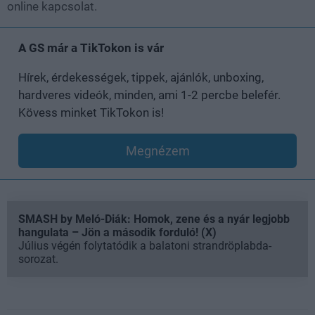
online kapcsolat.
A GS már a TikTokon is vár
Hírek, érdekességek, tippek, ajánlók, unboxing,
hardveres videók, minden, ami 1-2 percbe belefér.
Kövess minket TikTokon is!
Megnézem
SMASH by Meló-Diák: Homok, zene és a nyár legjobb
hangulata – Jön a második forduló! (X)
Július végén folytatódik a balatoni strandröplabda-
sorozat.