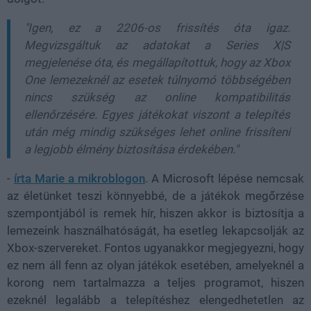
"Igen, ez a 2206-os frissítés óta igaz.
Megvizsgáltuk az adatokat a Series X|S
megjelenése óta, és megállapítottuk, hogy az Xbox
One lemezeknél az esetek túlnyomó többségében
nincs szükség az online kompatibilitás
ellenőrzésére. Egyes játékokat viszont a telepítés
után még mindig szükséges lehet online frissíteni
a legjobb élmény biztosítása érdekében."
-
írta Marie a mikroblogon
. A Microsoft lépése nemcsak
az életünket teszi könnyebbé, de a játékok megőrzése
szempontjából is remek hír, hiszen akkor is biztosítja a
lemezeink használhatóságát, ha esetleg lekapcsolják az
Xbox-szervereket. Fontos ugyanakkor megjegyezni, hogy
ez nem áll fenn az olyan játékok esetében, amelyeknél a
korong nem tartalmazza a teljes programot, hiszen
ezeknél legalább a telepítéshez elengedhetetlen az