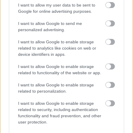
Jóval felhasználóbarátabb lett
I want to allow my user data to be sent to
Google for online advertising purposes.
az Xbox másolásvédelmi
I want to allow Google to send me
rendszere
personalized advertising.
Zs
|
2022 szeptember 20. 09:30
I want to allow Google to enable storage
related to analytics like cookies on web or
device identifiers in apps.
Régen követelt változtatást hozott az Xbox
I want to allow Google to enable storage
legutóbbi frissítése.
related to functionality of the website or app.
Loaded
:
Unmute
I want to allow Google to enable storage
21.65%
related to personalization.
A Microsoftnál folyamatosan dolgoznak az Xbox-
I want to allow Google to enable storage
konzolok szoftveres finomhangolásán, melynek
related to security, including authentication
keretében már javában zajlik operációs rendszer
új
functionality and fraud prevention, and other
kezelőfelületének
tesztelése is. A gépek legutóbbi
user protection.
frissítése ugyan még nem ezt hozta el, cserébe viszont