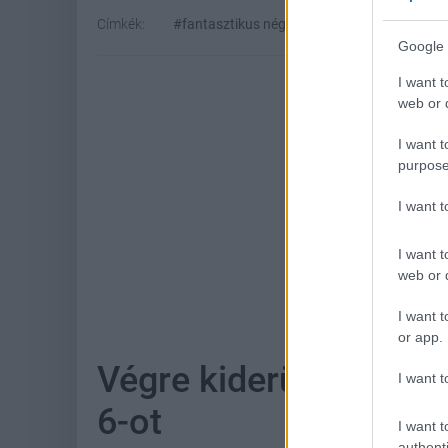
Címkék:
#fantasztikus négyes
#star wars
#ma
Google 
I want t
web or d
I want t
purpose
I want 
I want t
web or d
Hoz
I want t
or app.
Végre kiderült, mikor 
I want t
6-ot
I want t
authenti