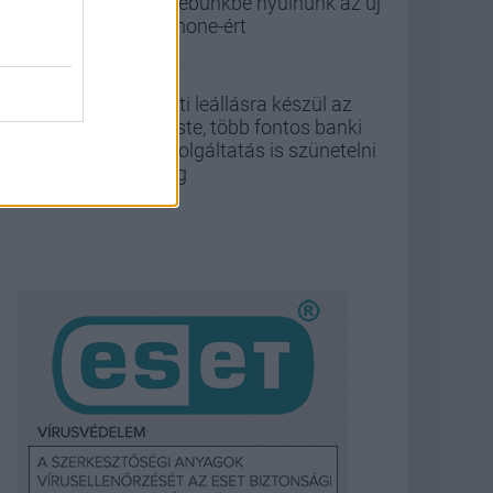
zsebünkbe nyúlnunk az új
iPhone-ért
Esti leállásra készül az
Erste, több fontos banki
szolgáltatás is szünetelni
fog