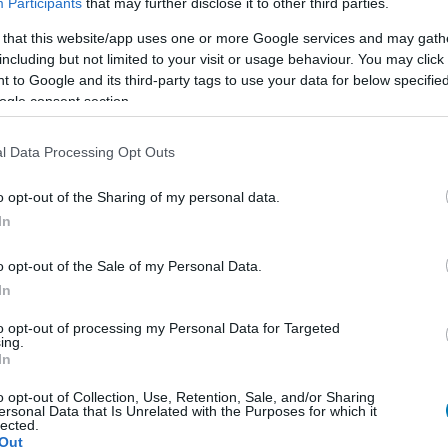
Participants
that may further disclose it to other third parties.
július 25-én esedékes, és bár egyes részleteket még
 that this website/app uses one or more Google services and may gath
 Wood szívvel-lélekkel kelti majd életre a karaktert.
including but not limited to your visit or usage behaviour. You may click 
 to Google and its third-party tags to use your data for below specifi
ogle consent section.
!
l Data Processing Opt Outs
ogy képben maradj a játék- és filmvilág, a geek
o opt-out of the Sharing of my personal data.
In
liratkozom
o opt-out of the Sale of my Personal Data.
In
to opt-out of processing my Personal Data for Targeted
ing.
In
b hangulata – Jön a második forduló! (X)
sorozat.
o opt-out of Collection, Use, Retention, Sale, and/or Sharing
ersonal Data that Is Unrelated with the Purposes for which it
lected.
Out