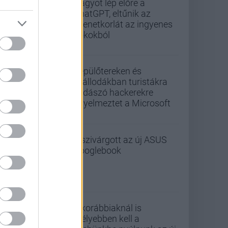
Nagyot lép előre a
ChatGPT, eltűnik az
üzenetkorlát az ingyenes
fiókokból
Repülőtereken és
szállodákban turistákra
vadászó hackerekre
figyelmeztet a Microsoft
Kiszivárgott az új ASUS
Googlebook
A korábbiaknál is
mélyebben kell a