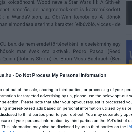
a kölcsönözni. Wood neve a Star Wars III: A Sith-ek
lehet ismerős, de hangmérnökként is közreműködött
tük a WandaVision, az Obi-Wan Kenobi és A klónok
n elmondása szerint a karakter "elbűvölő, vicces - de
MCU-ban, de nem eredettörténetként: a cselekmény egy
perhősök már évek óta aktívak. Pedro Pascal (Reed
ph Quinn (Johnny Storm) és Ebon Moss-Bachrach (Ben
ctus szerepében Ralph Inesont, Ezüst Utazóként pedig
iléte még titok, mint például John Malkovich és Paul
us.hu -
Do Not Process My Personal Information
pcsolatos találgatások most hivatalosan is lezárultak.
to opt-out of the sale, sharing to third parties, or processing of your per
formation for targeted advertising by us, please use the below opt-out s
r selection. Please note that after your opt-out request is processed y
d Richards hű társa a laborban, aki minden kísérletnél
eing interest-based ads based on personal information utilized by us or
ljes jogú tagja. Shakman kiemelte, hogy az android
disclosed to third parties prior to your opt-out. You may separately opt-
losure of your personal information by third parties on the IAB’s list of
rzelmi mélységéhez is. A rendező szerint H.E.R.B.I.E.
. This information may also be disclosed by us to third parties on the
IA
olgál, hanem a családi közeg egyik legkedveltebb