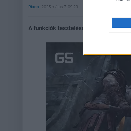
Rixon
|
2025 május 7. 09:20
A funkciók tesztelése immár hónapok ót