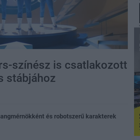
s-színész is csatlakozott
s stábjához
 hangmérnökként és robotszerű karakterek