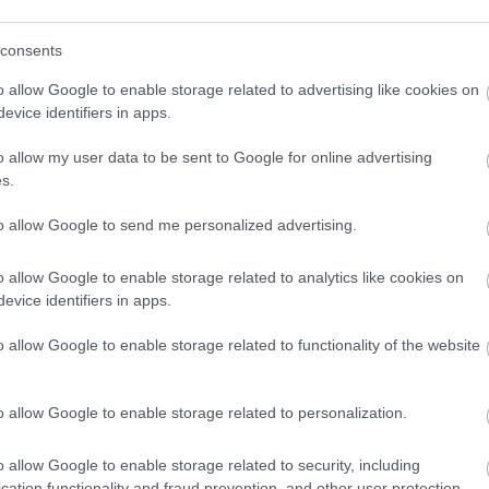
tthew wood
#herbie
consents
o allow Google to enable storage related to advertising like cookies on
evice identifiers in apps.
o allow my user data to be sent to Google for online advertising
s.
to allow Google to send me personalized advertising.
o allow Google to enable storage related to analytics like cookies on
evice identifiers in apps.
zászólások
o allow Google to enable storage related to functionality of the website
mutatják be a Battlefield
o allow Google to enable storage related to personalization.
o allow Google to enable storage related to security, including
cation functionality and fraud prevention, and other user protection.