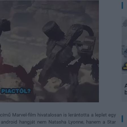
A
ímű Marvel-film hivatalosan is lerántotta a leplet egy
evű android hangját nem Natasha Lyonne, hanem a Star