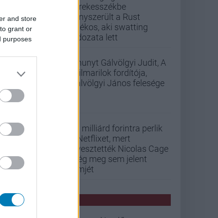
kerekesszékbe
kényszerült a Rust
er and store
játékos, aki swatting
to grant or
áldozata lett
ed purposes
Elhunyt Gálvölgyi Judit, A
szilmarilok fordítója,
Gálvölgyi János felesége
33 milliárd forintra perlik
a Netflixet, mert
elvesztették Nicolas Cage
még meg sem jelent
filmjét
PCW HÍREK