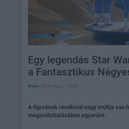
Egy legendás Star War
a Fantasztikus Négye
Rixon
|
2025 május 7. 10:04
A figurának rendkívül nagy múltja van
megszólaltatásában egyaránt.