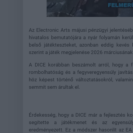
Loaded
:
Unmute
21.86%
Az Electronic Arts májusi pénzügyi jelentésébe
hivatalos bemutatójára a nyár folyamán kerül
belső játékteszteket, azonban eddig kevés
szerint a játék megjelenése 2026 márciusának v
A DICE korábban beszámolt arról, hogy a fe
rombolhatóság és a fegyveregyensúly javításá
höz képest történő változtatásokról, valami
semmit sem árultak el.
Érdekesség, hogy a DICE már a fejlesztés ko
segítette a játékmenet és az egyensúl
eredményezett. Ez a módszer hasonlít az EA ál