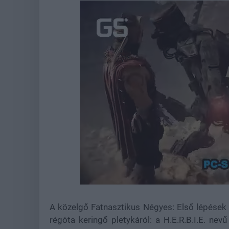
Loaded
:
Unmute
44.57%
A közelgő Fatnasztikus Négyes: Első lépések c
régóta keringő pletykáról: a H.E.R.B.I.E. n