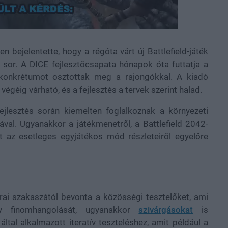
n bejelentette, hogy a régóta várt új Battlefield-játék
 sor. A DICE fejlesztőcsapata hónapok óta futtatja a
 konkrétumot osztottak meg a rajongókkal. A kiadó
égéig várható, és a fejlesztés a tervek szerint halad.
jlesztés során kiemelten foglalkoznak a környezeti
val. Ugyanakkor a játékmenetről, a Battlefield 2042-
nt az esetleges egyjátékos mód részleteiről egyelőre
rai szakaszától bevonta a közösségi tesztelőket, ami
y finomhangolását, ugyanakkor
szivárgásokat
is
tal alkalmazott iteratív teszteléshez, amit például a