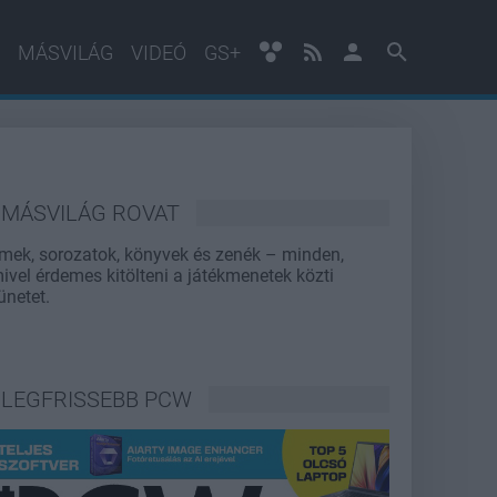
MÁSVILÁG
VIDEÓ
GS+
MÁSVILÁG ROVAT
lmek, sorozatok, könyvek és zenék – minden,
ivel érdemes kitölteni a játékmenetek közti
ünetet.
LEGFRISSEBB PCW