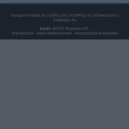
ComputerTrends.hu
|
GSPlus.hu
|
PCWPlus.hu
|
Puliwood.hu
|
Zoldpalya.hu
Kiadó:
BDPST Business Kft.
Impresszum
-
Adatvédelmi elveink
-
Hozzászólások kezelése