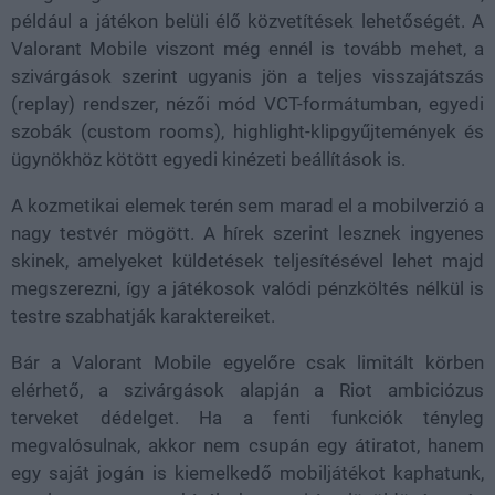
például a játékon belüli élő közvetítések lehetőségét. A
Valorant Mobile viszont még ennél is tovább mehet, a
szivárgások szerint ugyanis jön a teljes visszajátszás
(replay) rendszer, nézői mód VCT-formátumban, egyedi
szobák (custom rooms), highlight-klipgyűjtemények és
ügynökhöz kötött egyedi kinézeti beállítások is.
A kozmetikai elemek terén sem marad el a mobilverzió a
nagy testvér mögött. A hírek szerint lesznek ingyenes
skinek, amelyeket küldetések teljesítésével lehet majd
megszerezni, így a játékosok valódi pénzköltés nélkül is
testre szabhatják karaktereiket.
Bár a Valorant Mobile egyelőre csak limitált körben
elérhető, a szivárgások alapján a Riot ambiciózus
terveket dédelget. Ha a fenti funkciók tényleg
megvalósulnak, akkor nem csupán egy átiratot, hanem
egy saját jogán is kiemelkedő mobiljátékot kaphatunk,