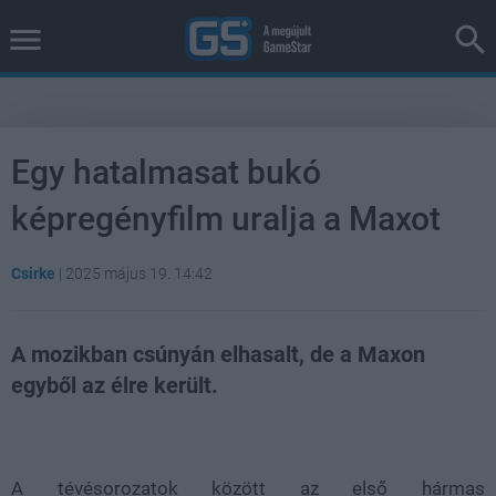
Egy hatalmasat bukó
képregényfilm uralja a Maxot
Csirke
|
2025 május 19. 14:42
A mozikban csúnyán elhasalt, de a Maxon
egyből az élre került.
Loaded
:
Unmute
38.26%
A tévésorozatok között az első hármas