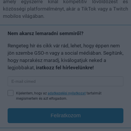
amely egyszerre kínál kompetitív lövöldözést és
közösségi platformélményt, akár a TikTok vagy a Twitch
mobilos világában.
Nem akarsz lemaradni semmiről?
Rengeteg hír és cikk vár rád, lehet, hogy éppen nem
jön szembe GSO-n vagy a social médiában. Segítünk,
hogy naprakész maradj, kiválogatjuk neked a
legjobbakat,
iratkozz fel hírlevelünkre!
Kijelentem, hogy az
adatkezelési nyilatkozat
tartalmát
megismertem és azt elfogadom.
Feliratkozom