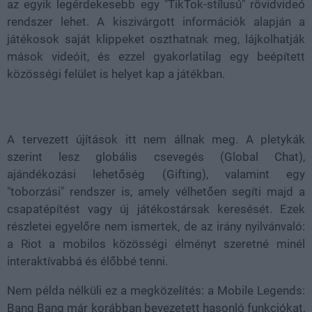
az egyik legérdekesebb egy "TikTok-stílusú" rövidvideó
rendszer lehet. A kiszivárgott információk alapján a
játékosok saját klippeket oszthatnak meg, lájkolhatják
mások videóit, és ezzel gyakorlatilag egy beépített
közösségi felület is helyet kap a játékban.
A tervezett újítások itt nem állnak meg. A pletykák
szerint lesz globális csevegés (Global Chat),
ajándékozási lehetőség (Gifting), valamint egy
"toborzási" rendszer is, amely vélhetően segíti majd a
csapatépítést vagy új játékostársak keresését. Ezek
részletei egyelőre nem ismertek, de az irány nyilvánvaló:
a Riot a mobilos közösségi élményt szeretné minél
interaktívabbá és élőbbé tenni.
Nem példa nélküli ez a megközelítés: a Mobile Legends:
Bang Bang már korábban bevezetett hasonló funkciókat,