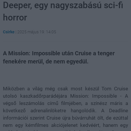
Deeper, egy nagyszabású sci-fi
horror
Csirke
|
2025 május 19. 14:05
A Mission: Impossible után Cruise a tenger
fenekére merül, de nem egyedül.
Loaded
:
Unmute
21.02%
Miközben a világ még csak most készül Tom Cruise
utolsó kaszkadőrparádéjára Mission: Impossible - A
végső leszámolás című filmjében, a színész máris a
következő adrenalinlöketre hangolódik. A Deadline
információi szerint Cruise újra búvárruhát ölt, de ezúttal
nem egy kémfilmes akciójelenet kedvéért, hanem egy