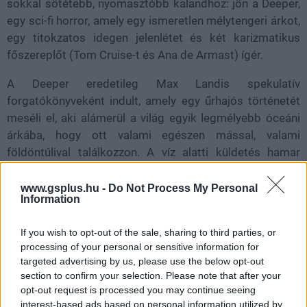
sokkal sötétebb, nyomasztóbb kalandhoz: jön a Deeper,
egy sci-fi horror, amely egy ismeretlen mélytengeri árkot,
egy titokzatos idegen jelenlétet és két karizmatikus
főszereplőt (Tom Cruise-t és Ana de Armast) ígér.
A Deeper eredetileg Max Landis spekulatív
forgatókönyveként indult, amely egy űrhajós történetét
meséli el, aki alámerül a világ egyik legmélyebb óceáni
árkába, hogy ott valami egészen mással, valami
földöntúlival találkozzon. A víz alatti küldetés hamar
rémálommá válik, és ha hihetünk az eddig kiszivárgott
részleteknek, a film nemcsak klausztrofóbiás
www.gsplus.hu -
Do Not Process My Personal
Information
borzongást, hanem látványos akciót is kínál majd. Nem
véletlen, hogy Cruise, aki a Mission: Impossible
If you wish to opt-out of the sale, sharing to third parties, or
szériában már legendás víz alatti jeleneteket is bevállalt,
processing of your personal or sensitive information for
különösen vonzódik a témához.
targeted advertising by us, please use the below opt-out
section to confirm your selection. Please note that after your
A projekt nem kis volumenű: a költségvetés elérheti a
opt-out request is processed you may continue seeing
200 millió dollárt, és Cruise már el is kezdte a speciális
interest-based ads based on personal information utilized by