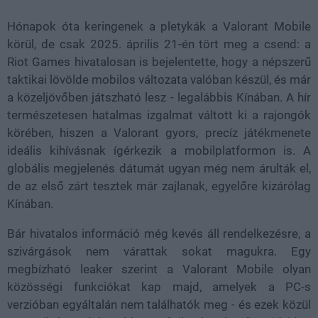
Hónapok óta keringenek a pletykák a Valorant Mobile
körül, de csak 2025. április 21-én tört meg a csend: a
Riot Games hivatalosan is bejelentette, hogy a népszerű
taktikai lövölde mobilos változata valóban készül, és már
a közeljövőben játszható lesz - legalábbis Kínában. A hír
természetesen hatalmas izgalmat váltott ki a rajongók
körében, hiszen a Valorant gyors, precíz játékmenete
ideális kihívásnak ígérkezik a mobilplatformon is. A
globális megjelenés dátumát ugyan még nem árulták el,
de az első zárt tesztek már zajlanak, egyelőre kizárólag
Kínában.
Bár hivatalos információ még kevés áll rendelkezésre, a
szivárgások nem várattak sokat magukra. Egy
megbízható leaker szerint a Valorant Mobile olyan
közösségi funkciókat kap majd, amelyek a PC-s
verzióban egyáltalán nem találhatók meg - és ezek közül