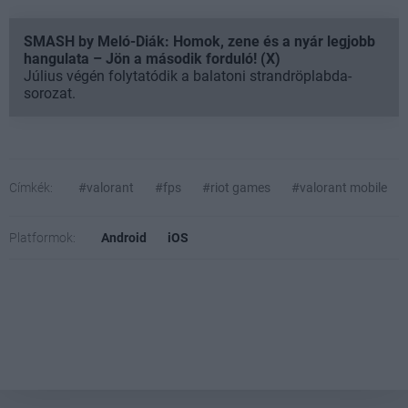
SMASH by Meló-Diák: Homok, zene és a nyár legjobb
hangulata – Jön a második forduló! (X)
Július végén folytatódik a balatoni strandröplabda-
sorozat.
Címkék:
#valorant
#fps
#riot games
#valorant mobile
Platformok:
Android
iOS