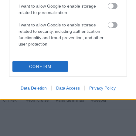
megismertem és azt elfogadom.
I want to allow Google to enable storage
related to personalization.
Feliratkozom
I want to allow Google to enable storage
related to security, including authentication
functionality and fraud prevention, and other
user protection.
SMASH by Meló-Diák: Homok, zene és a nyár legjobb
hangulata – Jön a második forduló! (X)
Július végén folytatódik a balatoni strandröplabda-
CONFIRM
sorozat.
Data Deletion
Data Access
Privacy Policy
Címkék:
#tom cruise
#ana de armas
#deeper