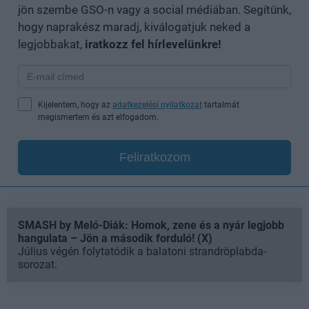
jön szembe GSO-n vagy a social médiában. Segítünk,
hogy naprakész maradj, kiválogatjuk neked a
legjobbakat,
iratkozz fel hírlevelünkre!
Kijelentem, hogy az
adatkezelési nyilatkozat
tartalmát
megismertem és azt elfogadom.
Feliratkozom
SMASH by Meló-Diák: Homok, zene és a nyár legjobb
hangulata – Jön a második forduló! (X)
Július végén folytatódik a balatoni strandröplabda-
sorozat.