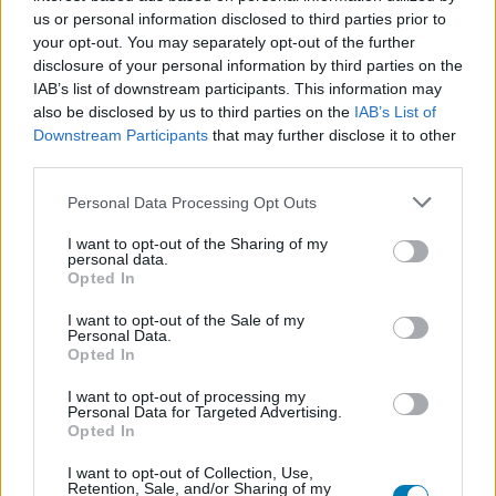
tréninget Ana de Armas társaságában. A két színész
us or personal information disclosed to third parties prior to
your opt-out. You may separately opt-out of the further
korábban nem dolgozott együtt hasonló műfajban, de a
disclosure of your personal information by third parties on the
köztük lévő kémia már most is izgalmasnak ígérkezik, de
IAB’s list of downstream participants. This information may
Armas a nyáron érkező Ballerina főszereplőjeként
also be disclosed by us to third parties on the
IAB’s List of
egyébként is a figyelem középpontjában van.
Downstream Participants
that may further disclose it to other
third parties.
Please note that this website/app uses one or more Google
Personal Data Processing Opt Outs
services and may gather and store information including but
A kreatív csapat is komoly: Christopher McQuarrie
not limited to your visit or usage behaviour. You may click to
I want to opt-out of the Sharing of my
(Cruise állandó alkotótársa) ezúttal íróként vesz részt a
personal data.
grant or deny consent to Google and its third-party tags to
Opted In
filmben, míg a rendezői széket Doug Liman foglalja el, aki
use your data for below specified purposes in below Google
korábban az Edge of Tomorrow című sci-fi akciófilmben
consent section.
I want to opt-out of the Sale of my
Personal Data.
már nagyot alkotott Cruise-zal. A páros ezen kívül egy
Opted In
másik sci-fi filmen is dolgozik, amely szó szerint kilép a
világűrbe: a NASA és a SpaceX is közreműködik abban a
I want to opt-out of processing my
Personal Data for Targeted Advertising.
projektben, ahol Cruise minden valószínűség szerint
Opted In
valóban elhagyja majd a Földet. Mielőtt azonban az űrbe
I want to opt-out of Collection, Use,
indulna, le kell merülnie az ismeretlen tengerfenéki
Retention, Sale, and/or Sharing of my