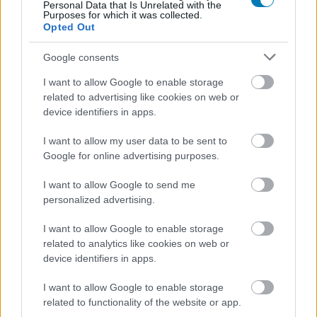
Personal Data that Is Unrelated with the
pokolba.
Purposes for which it was collected.
Opted Out
A Deeper pontos premierdátumát még nem árulták el, de
a produkció már előkészítési fázisban van. Előtte
Google consents
azonban Cruise-t még láthatjuk az Mission: Impossible -
I want to allow Google to enable storage
A végső leszámolás című filmben május 22-én, míg Ana
related to advertising like cookies on web or
de Armas saját akciófilmje, a Balerina, június 5-én érkezik
device identifiers in apps.
a mozikba.
I want to allow my user data to be sent to
Google for online advertising purposes.
Nem akarsz lemaradni semmiről?
I want to allow Google to send me
Rengeteg hír és cikk vár rád, lehet, hogy éppen nem
personalized advertising.
jön szembe GSO-n vagy a social médiában. Segítünk,
I want to allow Google to enable storage
hogy naprakész maradj, kiválogatjuk neked a
related to analytics like cookies on web or
legjobbakat,
iratkozz fel hírlevelünkre!
device identifiers in apps.
I want to allow Google to enable storage
related to functionality of the website or app.
Kijelentem, hogy az
adatkezelési nyilatkozat
tartalmát