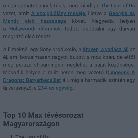
megingathatatlannak tűnik, még mindig a
The Last of Us
vezet, amit
A szolgálólány meséje
, illetve a
Georgie és
Mandy első házassága
követ. Negyedik helyen
a
Hollywoodi démonok
tudott debütálni egy durván
megrázó első résszel.
A filmeknél egy Sony produkció, a
Kraven, a vadász áll
az
él, ami borzalmasan nagyot bukott a mozikban, de ettől
még persze streamingen meglehet a saját közönsége.
Második helyen a múlt héten még vezető D
ungeons &
Dragons: Betyárbecsület
áll, míg a harmadik szintén egy
új versenyző, a
234-as egység
.
Top 10 Max tévésorozat
Magyarországon
The Last of Us