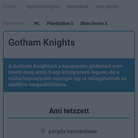
Címkék:
#gotham knights
#akciójáték
#wb games
Platformok:
PC
PlayStation 5
Xbox Series X
Gotham Knights
A Gotham Knightsot a kooperatív játékmód sem
menti meg attól, hogy középszerű legyen, de a
műfaj legnagyobb rajongói így is ráfügghetnek az
addiktív megvalósításra.
Ami tetszett
pörgős harcrendszer