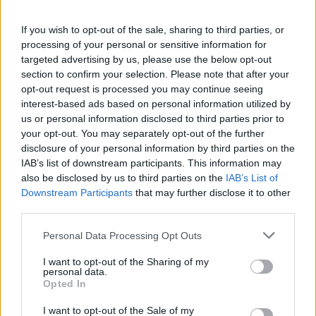
Feliratkozom
If you wish to opt-out of the sale, sharing to third parties, or
processing of your personal or sensitive information for
targeted advertising by us, please use the below opt-out
section to confirm your selection. Please note that after your
opt-out request is processed you may continue seeing
SMASH by Meló-Diák: Homok, zene és a nyár legjobb
interest-based ads based on personal information utilized by
hangulata – Jön a második forduló! (X)
us or personal information disclosed to third parties prior to
Július végén folytatódik a balatoni strandröplabda-
sorozat.
your opt-out. You may separately opt-out of the further
disclosure of your personal information by third parties on the
IAB’s list of downstream participants. This information may
also be disclosed by us to third parties on the
IAB’s List of
Downstream Participants
that may further disclose it to other
Címkék:
third parties.
#george takei
#william shatner
#star trek
#the
original series
#tos
Please note that this website/app uses one or more Google
Personal Data Processing Opt Outs
services and may gather and store information including but
not limited to your visit or usage behaviour. You may click to
I want to opt-out of the Sharing of my
personal data.
grant or deny consent to Google and its third-party tags to
Opted In
use your data for below specified purposes in below Google
consent section.
I want to opt-out of the Sale of my