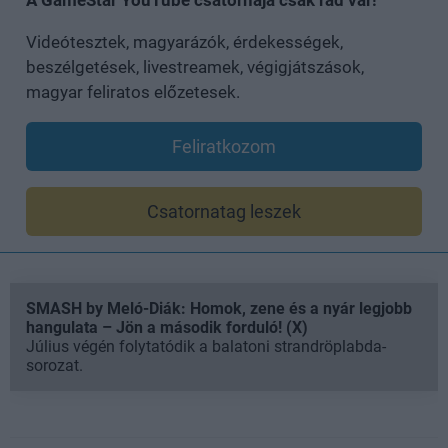
A GameStar YouTube csatornája csak rád vár!
Videótesztek, magyarázók, érdekességek,
beszélgetések, livestreamek, végigjátszások,
magyar feliratos előzetesek.
Feliratkozom
Csatornatag leszek
SMASH by Meló-Diák: Homok, zene és a nyár legjobb
hangulata – Jön a második forduló! (X)
Július végén folytatódik a balatoni strandröplabda-
sorozat.