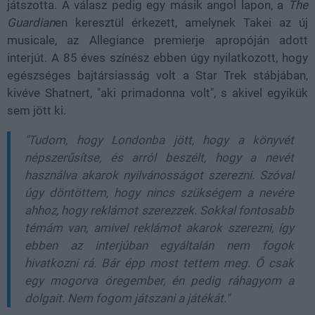
játszotta. A válasz pedig egy másik angol lapon, a
The
Guardian
en keresztül érkezett, amelynek Takei az új
musicale, az Allegiance premierje apropóján adott
interjút. A 85 éves színész ebben úgy nyilatkozott, hogy
egészséges bajtársiasság volt a Star Trek stábjában,
kivéve Shatnert, "aki primadonna volt", s akivel egyikük
sem jött ki.
"Tudom, hogy Londonba jött, hogy a könyvét
népszerűsítse, és arról beszélt, hogy a nevét
használva akarok nyilvánosságot szerezni. Szóval
úgy döntöttem, hogy nincs szükségem a nevére
ahhoz, hogy reklámot szerezzek. Sokkal fontosabb
témám van, amivel reklámot akarok szerezni, így
ebben az interjúban egyáltalán nem fogok
hivatkozni rá. Bár épp most tettem meg. Ő csak
egy mogorva öregember, én pedig ráhagyom a
dolgait. Nem fogom játszani a játékát."