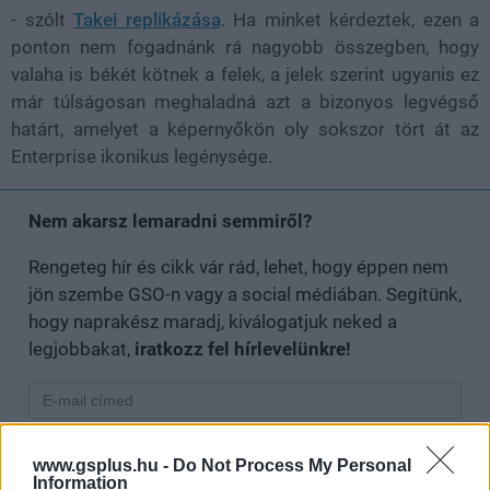
- szólt
Takei replikázása
. Ha minket kérdeztek, ezen a
ponton nem fogadnánk rá nagyobb összegben, hogy
valaha is békét kötnek a felek, a jelek szerint ugyanis ez
már túlságosan meghaladná azt a bizonyos legvégső
határt, amelyet a képernyőkön oly sokszor tört át az
Enterprise ikonikus legénysége.
Nem akarsz lemaradni semmiről?
Rengeteg hír és cikk vár rád, lehet, hogy éppen nem
jön szembe GSO-n vagy a social médiában. Segítünk,
hogy naprakész maradj, kiválogatjuk neked a
legjobbakat,
iratkozz fel hírlevelünkre!
Kijelentem, hogy az
adatkezelési nyilatkozat
tartalmát
www.gsplus.hu -
Do Not Process My Personal
megismertem és azt elfogadom.
Information