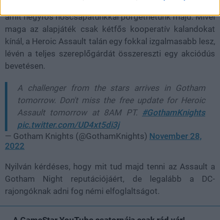
Starro lesz az érkező Heroic Assault játékmód csillaga,
amit négyfős hőscsapatunkkal pörgethetünk majd. Mivel
maga az alapjáték csak kétfős kooperatív kalandokat
kínál, a Heroic Assault talán egy fokkal izgalmasabb lesz,
lévén a teljes szereplőgárdát összereszti egy akciódús
bevetésen.
A challenger from the stars arrives in Gotham
tomorrow. Don't miss the free update for Heroic
Assault tomorrow at 8AM PT.
#GothamKnights
pic.twitter.com/UD4xt5di3j
— Gotham Knights (@GothamKnights)
November 28,
2022
Nyilván kérdéses, hogy mit tud majd tenni az Assault a
Gotham Night reputációjáért, de legalább a DC-
rajongóknak adni fog némi elfoglaltságot.