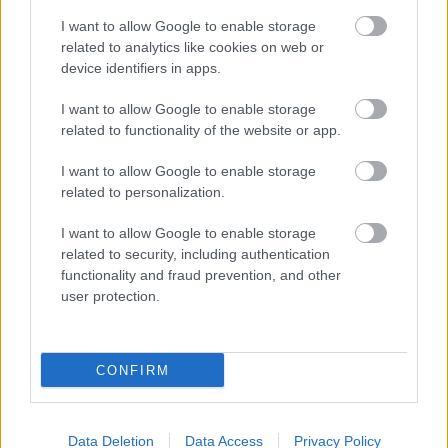
változtatni.
I want to allow Google to enable storage
Loaded
:
Unmute
related to analytics like cookies on web or
22.07%
device identifiers in apps.
A
Gotham Knights
története nem indult valami fényesen,
I want to allow Google to enable storage
és még csak azt sem tudnánk mondani, hogy a tonnányi
related to functionality of the website or app.
technikai baki alatt egy szuperizgalmas játék lapulna.
Kooperatív fronton persze akár még szórakoztató is
I want to allow Google to enable storage
related to personalization.
lehet a játék, és aki ezt élvezi, annak lesz miért újra
elővennie.
I want to allow Google to enable storage
related to security, including authentication
A ma érkező tartalmi csomagban ugyanis egy régi-új
functionality and fraud prevention, and other
főgonosz fogja Gotham békéjét fenyegetni: jön Starro, a
user protection.
kozmikus tengeri csillag. A régivágású
képregényrajongók és az új The Suicide Squad mozi
nézői ezt imádni fogják.
CONFIRM
Data Deletion
Data Access
Privacy Policy