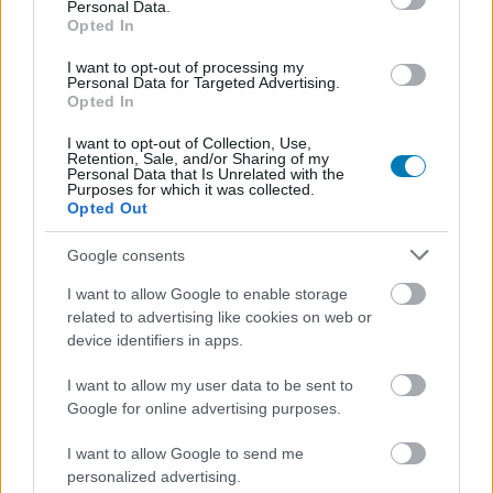
Personal Data.
Opted In
I want to opt-out of processing my
Personal Data for Targeted Advertising.
Opted In
Hozzászólások
I want to opt-out of Collection, Use,
Retention, Sale, and/or Sharing of my
Personal Data that Is Unrelated with the
Purposes for which it was collected.
A Gotham Knights frissítése
Opted Out
egy jól ismert főgonoszt fog
Google consents
behozni a játékba
I want to allow Google to enable storage
related to advertising like cookies on web or
device identifiers in apps.
Hunter_GS
|
2022 november 29. 10:19
I want to allow my user data to be sent to
Google for online advertising purposes.
Nem vagytok felkészülve a szörnyetegre, aki
I want to allow Google to send me
épp Gotham nyugalmát készül rémálommá
personalized advertising.