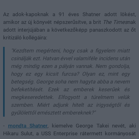
Az adok-kapoknak a 91 éves Shatner adott lökést,
amikor az új könyvét népszerűsítve, a brit
The
Times
nak
adott interjújában a következőképp panaszkodott az őt
kritizáló kollégáira:
"Kezdtem megérteni, hogy csak a figyelem miatt
csinálják ezt. Hatvan évvel valamiféle incidens után
még mindig ezen a pályán vannak. Nem gondolja,
hogy ez egy kicsit furcsa? Olyan ez, mint egy
betegség. George soha nem hagyta abba a nevem
befeketítését. Ezek az emberek keserűek és
megkeseredettek. Elfogyott a türelmem velük
szemben. Miért adjunk hitelt az irigységtől és
gyűlölettől emésztett embereknek?"
-
mondta Shatner
, kiemelve George Takei nevét, aki
Hikaru Sulut, a USS Enterprise rátermett kormányosát