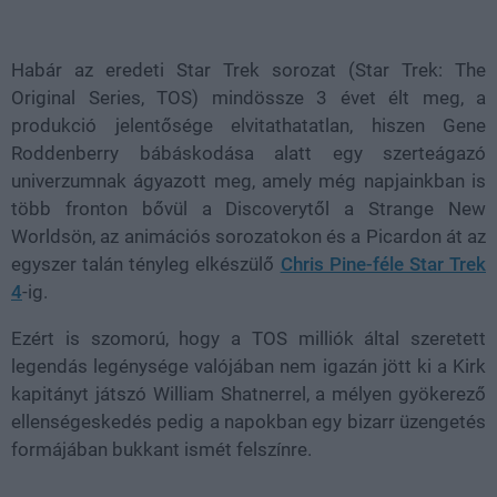
Loaded
:
Unmute
38.57%
Habár az eredeti Star Trek sorozat (Star Trek: The
Original Series, TOS) mindössze 3 évet élt meg, a
produkció jelentősége elvitathatatlan, hiszen Gene
Roddenberry bábáskodása alatt egy szerteágazó
univerzumnak ágyazott meg, amely még napjainkban is
több fronton bővül a Discoverytől a Strange New
Worldsön, az animációs sorozatokon és a Picardon át az
egyszer talán tényleg elkészülő
Chris Pine-féle Star Trek
4
-ig.
Ezért is szomorú, hogy a TOS milliók által szeretett
legendás legénysége valójában nem igazán jött ki a Kirk
kapitányt játszó William Shatnerrel, a mélyen gyökerező
ellenségeskedés pedig a napokban egy bizarr üzengetés
formájában bukkant ismét felszínre.