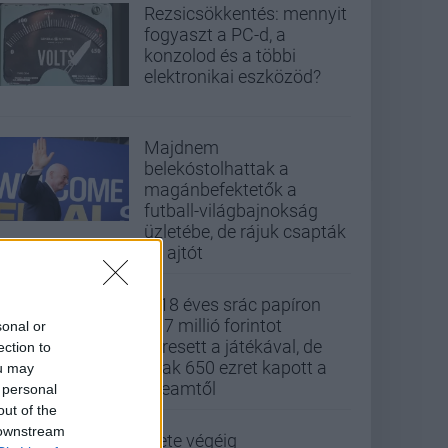
Rezsicsökkentés: mennyit
fogyaszt a PC-d, a
konzolod és a többi
elektronikai eszközöd?
Majdnem
belekóstolhattak a
magánbefektetők a
futball-világbajnokság
üzletébe, de rájuk csapták
az ajtót
A 18 éves srác papíron
437 millió forintot
sonal or
keresett a játékával, de
ection to
csak 650 ezret kapott a
ou may
Steamtől
 personal
out of the
 downstream
Élete végéig