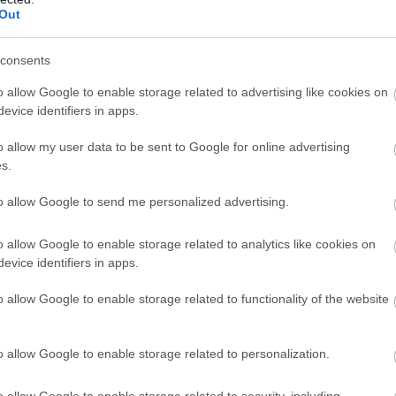
változtattak azon a recepten, ami egyszer már sikerre
Out
rőszakot és nem spórolnak a meztelenséggel, sem a
rkuszt akart a közönség? Megkapja!
consents
o allow Google to enable storage related to advertising like cookies on
evice identifiers in apps.
o allow my user data to be sent to Google for online advertising
en nem jön szembe GSO-n vagy a social médiában.
s.
 neked a legjobbakat,
iratkozz fel hírlevelünkre!
to allow Google to send me personalized advertising.
o allow Google to enable storage related to analytics like cookies on
smertem és azt elfogadom.
evice identifiers in apps.
o allow Google to enable storage related to functionality of the website
liratkozom
o allow Google to enable storage related to personalization.
o allow Google to enable storage related to security, including