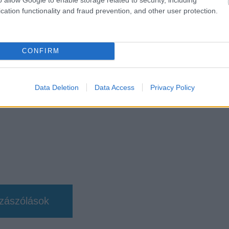
cation functionality and fraud prevention, and other user protection.
b hangulata – Jön a második forduló! (X)
sorozat.
CONFIRM
ick e. tarabay
Data Deletion
Data Access
Privacy Policy
zászólások