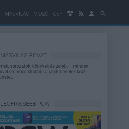
MÁSVILÁG
VIDEÓ
GS+
MÁSVILÁG ROVAT
lmek, sorozatok, könyvek és zenék – minden,
ivel érdemes kitölteni a játékmenetek közti
ünetet.
LEGFRISSEBB PCW