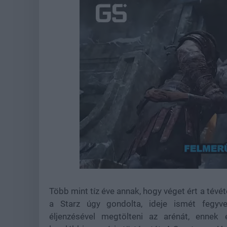
Loaded
:
Unmute
39.10%
Több mint tíz éve annak, hogy véget ért a tévé
a Starz úgy gondolta, ideje ismét fegyve
éljenzésével megtölteni az arénát, ennek 