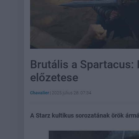
Brutális a Spartacus:
előzetese
Chavalier
|
2025 július 28. 07:34
A Starz kultikus sorozatának örök ármá