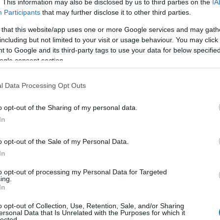
. This information may also be disclosed by us to third parties on the
IA
Participants
that may further disclose it to other third parties.
 that this website/app uses one or more Google services and may gath
including but not limited to your visit or usage behaviour. You may click 
 to Google and its third-party tags to use your data for below specifi
ogle consent section.
l Data Processing Opt Outs
o opt-out of the Sharing of my personal data.
In
o opt-out of the Sale of my Personal Data.
In
to opt-out of processing my Personal Data for Targeted
ing.
In
o opt-out of Collection, Use, Retention, Sale, and/or Sharing
zetes alapján egyértelmű, hogy az alkotók - köztük az
ersonal Data that Is Unrelated with the Purposes for which it
lected.