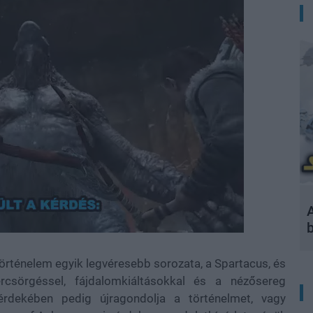
A
történelem egyik legvéresebb sorozata, a Spartacus, és
rcsörgéssel, fájdalomkiáltásokkal és a nézősereg
érdekében pedig újragondolja a történelmet, vagy