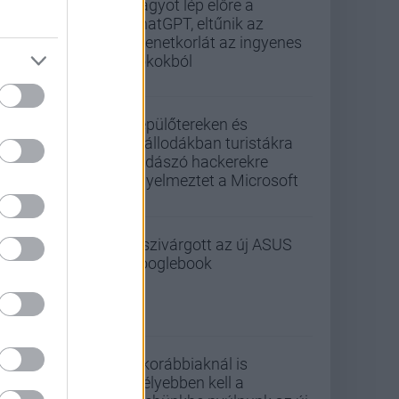
Nagyot lép előre a
ChatGPT, eltűnik az
üzenetkorlát az ingyenes
fiókokból
Repülőtereken és
szállodákban turistákra
vadászó hackerekre
figyelmeztet a Microsoft
Kiszivárgott az új ASUS
Googlebook
A korábbiaknál is
mélyebben kell a