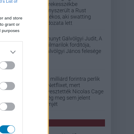
B’s List of
kerekesszékbe
kényszerült a Rust
játékos, aki swatting
er and store
áldozata lett
to grant or
ed purposes
Elhunyt Gálvölgyi Judit, A
szilmarilok fordítója,
Gálvölgyi János felesége
33 milliárd forintra perlik
a Netflixet, mert
elvesztették Nicolas Cage
még meg sem jelent
filmjét
PCW HÍREK