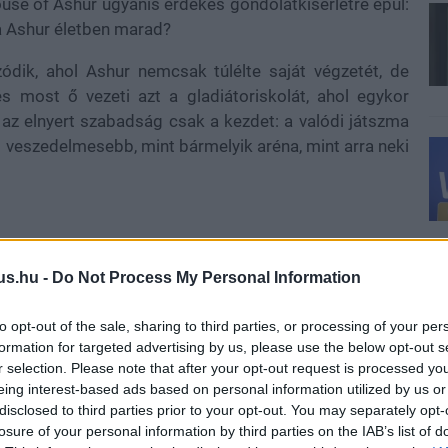
ouse of Ashur ugyanis érdekes gondolatkísérletre épül:
ta Ashur életben marad?
zódik, ahol Ashur nemcsak túlélte saját végzetét, de
és most ő vezeti azt a gladiátoriskolát, ahol egykor
e az elnyert szabadság csak a kezdet: a valódi játszma
l veszedelmesebb, mint bármelyik aréna, mint arra neki
ltámasztott címszereplő mellett olyan új karaktereket
us.hu -
Do Not Process My Personal Information
int az Achillia (Tenika Davis) nevű női gladiátor, aki
 a férfiak világában. De Graham McTavish, Jamaica
to opt-out of the sale, sharing to third parties, or processing of your per
terei is fontos szerepet kapnak a történetben, amely a
formation for targeted advertising by us, please use the below opt-out s
lytatódhat
.
r selection. Please note that after your opt-out request is processed y
eing interest-based ads based on personal information utilized by us or
disclosed to third parties prior to your opt-out. You may separately opt-
losure of your personal information by third parties on the IAB’s list of