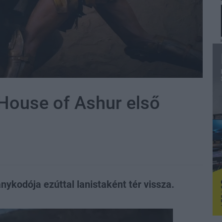
 House of Ashur első
nykodója ezúttal lanistaként tér vissza.