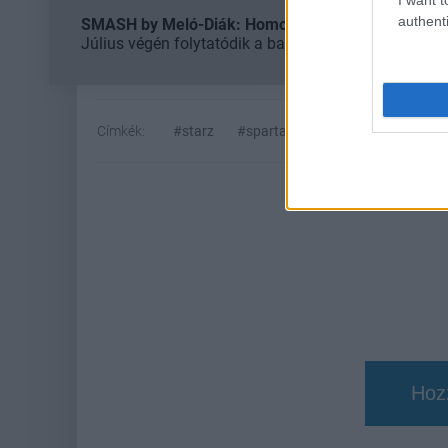
authenti
SMASH by Meló-Diák: Homok, zene és a nyár legjob
Július végén folytatódik a balatoni strandröplabda-
Címkék:
#starz
#spartacus: house of ashur
#n
Hoz