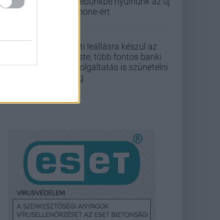
zsebünkbe nyúlnunk az új
iPhone-ért
Esti leállásra készül az
Erste, több fontos banki
szolgáltatás is szünetelni
fog