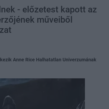
nek - előzetest kapott az
zerzőjének műveiből
zat
rkezik Anne Rice Halhatatlan Univerzumának