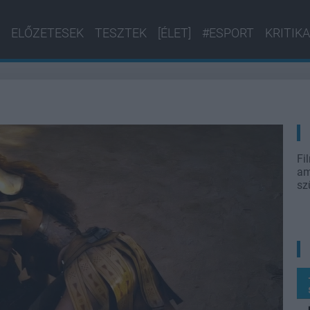
ELŐZETESEK
TESZTEK
[ÉLET]
#ESPORT
KRITIKA
Fi
am
sz