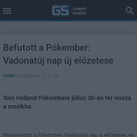
Befutott a Pókember:
Vadonatúj nap új előzetese
Csirke
|
2026 június 17. 21:09
Tom Holland Pókembere július 30-án tér vissza
a mozikba.
Loaded
:
Unmute
38.26%
Megérkezett a Pókember: Vadonatúj nap új előzetese, és