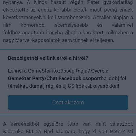
nyitánya. A Nincs hazaút végén Peter gyakorlatilag
elvesztette az egész korábbi életét, most pedig ennek
következményeivel kell szembenéznie. A trailer alapján a
film komorabb, személyesebb és valamivel
földhözragadtabb irányba viheti a karaktert, miközben a
nagy Marvel-kapcsolatok sem tűnnek el teljesen.
Beszélgetnél velünk erről a hírről?
Lennél a GameStar közösség tagja? Gyere a
GameStar Party/Chat Facebook csoport
ba, dobj fel
témákat, dumálj régi és új GS írókkal, olvasókkal!
Csatlakozom
A kérdésekből egyelőre több van, mint válaszból.
Kiderül-e MJ és Ned számára, hogy ki volt Peter? Mi