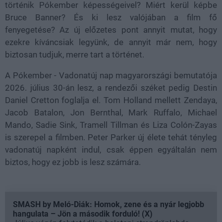
történik Pókember képességeivel? Miért kerül képbe
Bruce Banner? És ki lesz valójában a film fő
fenyegetése? Az új előzetes pont annyit mutat, hogy
ezekre kíváncsiak legyünk, de annyit már nem, hogy
biztosan tudjuk, merre tart a történet.
A Pókember - Vadonatúj nap magyarországi bemutatója
2026. július 30-án lesz, a rendezői széket pedig Destin
Daniel Cretton foglalja el. Tom Holland mellett Zendaya,
Jacob Batalon, Jon Bernthal, Mark Ruffalo, Michael
Mando, Sadie Sink, Tramell Tillman és Liza Colón-Zayas
is szerepel a filmben. Peter Parker új élete tehát tényleg
vadonatúj napként indul, csak éppen egyáltalán nem
biztos, hogy ez jobb is lesz számára.
SMASH by Meló-Diák: Homok, zene és a nyár legjobb
hangulata – Jön a második forduló! (X)