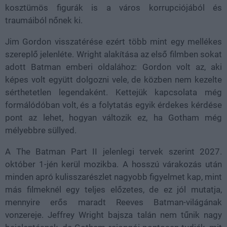
kosztümös figurák is a város korrupciójából és
traumáiból nőnek ki.
Jim Gordon visszatérése ezért több mint egy mellékes
szereplő jelenléte. Wright alakítása az első filmben sokat
adott Batman emberi oldalához: Gordon volt az, aki
képes volt együtt dolgozni vele, de közben nem kezelte
sérthetetlen legendaként. Kettejük kapcsolata még
formálódóban volt, és a folytatás egyik érdekes kérdése
pont az lehet, hogyan változik ez, ha Gotham még
mélyebbre süllyed.
A The Batman Part II jelenlegi tervek szerint 2027.
október 1-jén kerül mozikba. A hosszú várakozás után
minden apró kulisszarészlet nagyobb figyelmet kap, mint
más filmeknél egy teljes előzetes, de ez jól mutatja,
mennyire erős maradt Reeves Batman-világának
vonzereje. Jeffrey Wright bajsza talán nem tűnik nagy