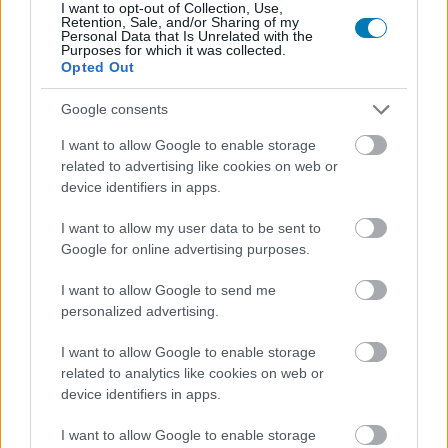
I want to opt-out of Collection, Use,
Retention, Sale, and/or Sharing of my
Robert Pattinson újabb gothami kalandján. Most Jeffrey
Personal Data that Is Unrelated with the
Wright is jelezte, hogy visszatér Jim Gordonként,
Purposes for which it was collected.
Opted Out
méghozzá a karakter egyik legfontosabb
ismertetőjegyével.
Google consents
I want to allow Google to enable storage
related to advertising like cookies on web or
device identifiers in apps.
I want to allow my user data to be sent to
Google for online advertising purposes.
I want to allow Google to send me
personalized advertising.
I want to allow Google to enable storage
related to analytics like cookies on web or
device identifiers in apps.
A színész az Instagramon osztott meg egy képet,
I want to allow Google to enable storage
amelyen nem Batman, nem a Batmobil és nem is egy új