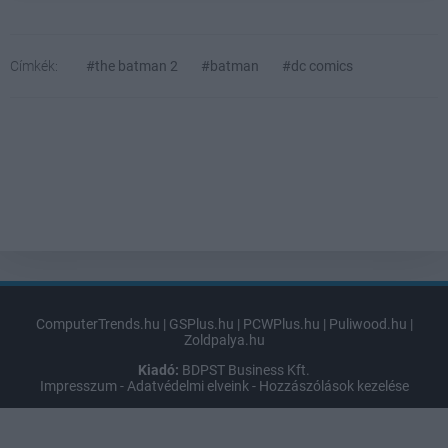
Címkék:
#the batman 2
#batman
#dc comics
ComputerTrends.hu
|
GSPlus.hu
|
PCWPlus.hu
|
Puliwood.hu
|
Zoldpalya.hu
Kiadó:
BDPST Business Kft.
Impresszum
-
Adatvédelmi elveink
-
Hozzászólások kezelése