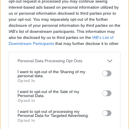
opt-out request is processed you may continue seeing
Visszatért Gotham
interest-based ads based on personal information utilized by
us or personal information disclosed to third parties prior to
legfontosabb bajusza az új
your opt-out. You may separately opt-out of the further
disclosure of your personal information by third parties on the
Batman-filmben
IAB’s list of downstream participants. This information may
also be disclosed by us to third parties on the
IAB’s List of
Downstream Participants
that may further disclose it to other
Csirke
|
2026 június 18. 08:40
third parties.
Please note that this website/app uses one or more Google
Personal Data Processing Opt Outs
Jeffrey Wright egy apró részlettel jelezte Jim
services and may gather and store information including but
not limited to your visit or usage behaviour. You may click to
I want to opt-out of the Sharing of my
Gordon visszatérését.
personal data.
grant or deny consent to Google and its third-party tags to
Opted In
use your data for below specified purposes in below Google
Loaded
:
Unmute
21.86%
consent section.
I want to opt-out of the Sale of my
Personal Data.
Lassan, de biztosan mozgásba lendül a The Batman Part
Opted In
II, amelyre a rajongók már évek óta várnak. Matt Reeves
I want to opt-out of processing my
2022-es Batman-filmje után hosszú ideig úgy tűnt, hogy
Personal Data for Targeted Advertising.
Opted In
a folytatás nehezen találja meg a tényleges rajtot, de az
elmúlt napok fejleményei alapján végre elindult a munka