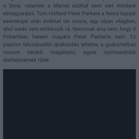
a Sony, valamint a Marvel ezúttal sem siet mindent
elmagyarázni. Tom Holland Peter Parkere a Nincs hazaút
eseményei után évekkel tér vissza, egy olyan világban,
ahol senki sem emlékszik rá. Nemcsak arra nem, hogy ő
Pókember, hanem magára Peter Parkerre sem. Ez
papíron felszabadító újrakezdés lehetne, a gyakorlatban
viszont inkább magányos, egyre nyomasztóbb
élethelyzetnek tűnik.