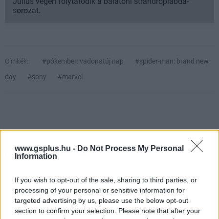
Július végén folytatódik a balatoni strandröplabda-
sorozat.
Címkék:
#pókember: vadonatúj nap
#spider-man: brand new
day
#sony
#marvel
www.gsplus.hu -
Do Not Process My Personal
Information
If you wish to opt-out of the sale, sharing to third parties, or
Hozzászólások
processing of your personal or sensitive information for
targeted advertising by us, please use the below opt-out
section to confirm your selection. Please note that after your