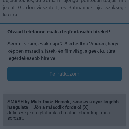
bejelentésnek, de Gotham rajongói pontosan tudják, mit
jelent: Gordon visszatért, és Batmannek újra szüksége
lesz rá.
Olvasd telefonon csak a legfontosabb híreket!
Semmi spam, csak napi 2-3 értesítés Viberen, hogy
képben maradj a játék- és filmvilág, a geek kultúra
legérdekesebb híreivel.
Feliratkozom
SMASH by Meló-Diák: Homok, zene és a nyár legjobb
hangulata – Jön a második forduló! (X)
Július végén folytatódik a balatoni strandröplabda-
sorozat.