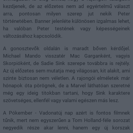
kezdjenek, de az előzetes nem ad egyértelmű választ
arra, pontosan milyen szerep jut nekik Peter
történetében. Banner jelenléte különösen izgalmas lehet,
ha valóban Peter testének vagy képességeinek
változásához kapcsolódik.
A gonosztevők oldalán is maradt bőven kérdőjel.
Michael Mando visszatér Mac Garganként, vagyis
Skorpióként, de Sadie Sink szerepe továbbra is rejtély.
Az új előzetes sem mutatja meg világosan, kit alakít, ami
szinte biztosan nem véletlen. A rajongói elméletek már
hónapok óta pörögnek, de a Marvel láthatóan szeretné
még egy ideig titokban tartani, hogy Sink karaktere
szövetséges, ellenfél vagy valami egészen más lesz.
A Pókember - Vadonatúj nap azért is fontos filmnek
tűnik, mert nem egyszerűen a Tom Holland-féle sorozat
negyedik része akar lenni, hanem egy új korszak