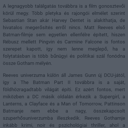
A legnagyobb találgatás továbbra is a film gonosztevői
körül megy. Több pletyka és rajongói elmélet szerint
Sebastian Stan akár Harvey Dentet is alakíthatja, de
hivatalos megerősítés erről nincs. Matt Reeves első
Batman-filmje sem egyetlen ellenfélre épített, hiszen
Rébusz mellett Pingvin és Carmine Falcone is fontos
szerepet kapott, így nem lenne meglepő, ha a
folytatásban is több bűnügyi és politikai szál fonódna
össze Gotham mélyén.
Reeves univerzuma külön áll James Gunn új DCU-jától,
így a The Batman Part II továbbra is a saját,
földhözragadtabb világát építi. Ez azért fontos, mert
miközben a DC másik oldalán érkezik a Supergirl, a
Lanterns, a Clayface és a Man of Tomorrow, Pattinson
Batmanje nem ebbe a nagy, összekapcsolt
szuperhősuniverzumba illeszkedik. Reeves Gothamje
inkább krimi, noir és pszichológiai thriller, ahol a