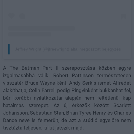
Jeffrey Wright (@jfreewright) által megosztott bejegyzés
A The Batman Part II szereposztása közben egyre
izgalmasabbá válik. Robert Pattinson természetesen
visszatér Bruce Wayne-ként, Andy Serkis ismét Alfredet
alakíthatja, Colin Farrell pedig Pingvinként bukkanhat fel,
bár korábbi nyilatkozatai alapján nem feltétlenül kap
hatalmas szerepet. Az új érkezők között Scarlett
Johansson, Sebastian Stan, Brian Tyree Henry és Charles
Dance neve is felmerült, de azt a stúdió egyelőre nem
tisztázta teljesen, ki kit játszik majd.