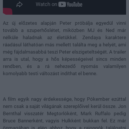
Az új előzetes alapján Peter próbálja egyedül vinni
tovább a szuperhőslétet, miközben MJ és Ned már
nélküle haladnak az életükkel. Zendaya karaktere
ráadásul láthatóan más mellett találta meg a helyét, ami
még fájdalmasabbá teszi Peter elszigeteltségét. A trailer
arra is utal, hogy a hős képességeivel sincs minden
rendben, és a rá nehezedő nyomás valamilyen
komolyabb testi változást indíthat el benne.
A film egyik nagy érdekessége, hogy Pókember ezúttal
nem csak a saját világának szereplőivel kerül össze. Jon
Bernthal visszatér Megtorlóként, Mark Ruffalo pedig
Bruce Bannerként, vagyis Hulkként bukkan fel. Ez már
önmagában is elég ahhoz, hogy a rajongók találgatni