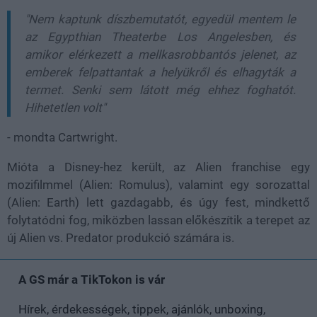
"Nem kaptunk díszbemutatót, egyedül mentem le
az Egypthian Theaterbe Los Angelesben, és
amikor elérkezett a mellkasrobbantós jelenet, az
emberek felpattantak a helyükről és elhagyták a
termet. Senki sem látott még ehhez foghatót.
Hihetetlen volt"
- mondta Cartwright.
Mióta a Disney-hez került, az Alien franchise egy
mozifilmmel (Alien: Romulus), valamint egy sorozattal
(Alien: Earth) lett gazdagabb, és úgy fest, mindkettő
folytatódni fog, miközben lassan előkészítik a terepet az
új Alien vs. Predator produkció számára is.
A GS már a TikTokon is vár
Hírek, érdekességek, tippek, ajánlók, unboxing,