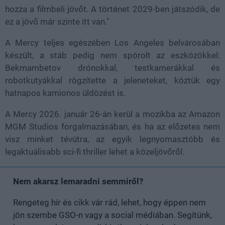
hozza a filmbeli jövőt. A történet 2029-ben játszódik, de
ez a jövő már szinte itt van."
A Mercy teljes egészében Los Angeles belvárosában
készült, a stáb pedig nem spórolt az eszközökkel:
Bekmambetov drónokkal, testkamerákkal és
robotkutyákkal rögzítette a jeleneteket, köztük egy
hatnapos kamionos üldözést is.
A Mercy 2026. január 26-án kerül a mozikba az Amazon
MGM Studios forgalmazásában, és ha az előzetes nem
visz minket tévútra, az egyik legnyomasztóbb és
legaktuálisabb sci-fi thriller lehet a közeljövőről.
Nem akarsz lemaradni semmiről?
Rengeteg hír és cikk vár rád, lehet, hogy éppen nem
jön szembe GSO-n vagy a social médiában. Segítünk,