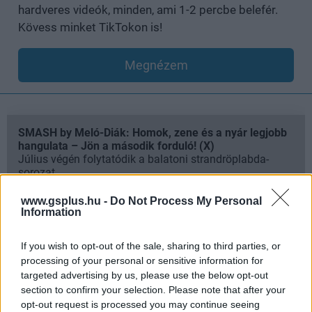
hardveres videók, minden, ami 1-2 percbe belefér.
Kövess minket TikTokon is!
Megnézem
SMASH by Meló-Diák: Homok, zene és a nyár legjobb
hangulata – Jön a második forduló! (X)
Július végén folytatódik a balatoni strandröplabda-
sorozat.
www.gsplus.hu -
Do Not Process My Personal
Information
Címkék:
#alien
#sigourney weaver
#ellen ripley
If you wish to opt-out of the sale, sharing to third parties, or
processing of your personal or sensitive information for
targeted advertising by us, please use the below opt-out
section to confirm your selection. Please note that after your
opt-out request is processed you may continue seeing