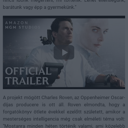
nincs időnk megérteni, mi történik. Lehet ellenségünk,
barátunk vagy épp a gyermekünk."
A projekt mögött Charles Roven, az Oppenheimer Oscar-
díjas producere is ott áll. Roven elmondta, hogy a
forgatókönyv ötlete évekkel ezelőtt született, amikor a
mesterséges intelligencia még csak elméleti téma volt:
"Mostanra minden héten történik valami, ami közelebb