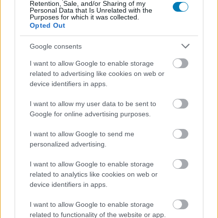
egy mesterséges intelligenciának új filmjében
Retention, Sale, and/or Sharing of my
Personal Data that Is Unrelated with the
Purposes for which it was collected.
Loaded
:
Unmute
21.86%
Opted Out
Chris Pratt már megmentette a galaxist és sikeresen
Google consents
menekült dinoszauruszok elől, de most az ártatlanságát
I want to allow Google to enable storage
kell bizonyítania - ráadásul nem egy emberi bíróság,
related to advertising like cookies on web or
hanem egy mesterséges intelligencia előtt. A New York
device identifiers in apps.
Comic Conon mutatták be a Mercy első előzetesét,
I want to allow my user data to be sent to
amely az Amazon MGM Studios legújabb sci-fi thrillere,
Google for online advertising purposes.
Timur Bekmambetov rendezésében.
I want to allow Google to send me
A történet a közeljövő Los Angelesében játszódik, ahol
personalized advertising.
Pratt karaktere, Chris Raven nyomozó segített
megalkotni azt a rendszert, amely 90 percet ad a
I want to allow Google to enable storage
vádlottaknak, hogy bebizonyítsák ártatlanságukat - most
related to analytics like cookies on web or
device identifiers in apps.
azonban ő maga kerül a vádlottak padjára felesége
meggyilkolásának gyanújával. Az ítéletet egy hideg,
I want to allow Google to enable storage
logikus AI-bíró (akit Rebecca Ferguson alakít) hozza
related to functionality of the website or app.