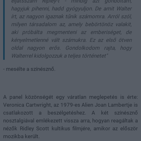
eljátsszam Ripley-t - mindig azt gondoltam,
hagyjuk pihenni, hadd gyógyuljon. De amit Walter
írt, az nagyon igaznak tűnik számomra. Arról szól,
milyen társadalom az, amely bebörtönöz valakit,
aki próbálta megmenteni az emberiséget, de
kényelmetlenné vált számukra. Ez az első ötven
oldal nagyon erős. Gondolkodom rajta, hogy
Walterrel kidolgozzuk a teljes történetet"
- mesélte a színésznő.
A panel közönségét egy váratlan meglepetés is érte:
Veronica Cartwright, az 1979-es Alien Joan Lambertje is
csatlakozott a beszélgetéshez. A két színésznő
nosztalgiával emlékezett vissza arra, hogyan reagáltak a
nézők Ridley Scott kultikus filmjére, amikor az először
mozikba került.