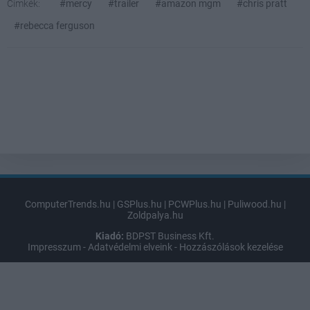
Címkék:
#mercy
#trailer
#amazon mgm
#chris pratt
#rebecca ferguson
ComputerTrends.hu
|
GSPlus.hu
|
PCWPlus.hu
|
Puliwood.hu
|
Zoldpalya.hu
Kiadó:
BDPST Business Kft.
Impresszum
-
Adatvédelmi elveink
-
Hozzászólások kezelése