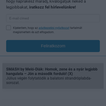
hogy naprakész maradj, kiválogatjuk neked a
legjobbakat,
iratkozz fel hírlevelünkre!
Kijelentem, hogy az
adatkezelési nyilatkozat
tartalmát
megismertem és azt elfogadom.
Feliratkozom
SMASH by Meló-Diák: Homok, zene és a nyár legjobb
hangulata – Jön a második forduló! (X)
Július végén folytatódik a balatoni strandröplabda-
sorozat.