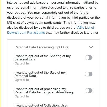
interest-based ads based on personal information utilized by
us or personal information disclosed to third parties prior to
your opt-out. You may separately opt-out of the further
disclosure of your personal information by third parties on the
IAB’s list of downstream participants. This information may
also be disclosed by us to third parties on the
IAB’s List of
Hozzászólások
Downstream Participants
that may further disclose it to other
third parties.
Please note that this website/app uses one or more Google
Personal Data Processing Opt Outs
Chris Prattnek 90 perce van
services and may gather and store information including but
not limited to your visit or usage behaviour. You may click to
I want to opt-out of the Sharing of my
elkerülni a kivégzést - itt a
personal data.
grant or deny consent to Google and its third-party tags to
Opted In
use your data for below specified purposes in below Google
Mercy előzetese
consent section.
I want to opt-out of the Sale of my
Personal Data.
Opted In
Chavalier
|
2025 október 10. 21:30
I want to opt-out of processing my
Personal Data for Targeted Advertising.
Opted In
Ennyi idő alatt kell bizonyítania ártatlanságát
I want to opt-out of Collection, Use,