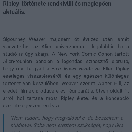
Ripley-története rendkívüli és meglepően
aktuális.
Loaded
:
Unmute
38.26%
Sigourney Weaver majdnem öt évtized után ismét
visszatérhet az Alien univerzumba - legalábbis ha a
stúdió is úgy akarja. A New York Comic Conon tartott
Alien-reunion panelen a legendás színésznő elárulta,
hogy már tárgyalt a Fox/Disney vezetőivel Ellen Ripley
esetleges visszatéréséről, és egy egészen különleges
történet van készülőben. Weaver szerint Walter Hill, az
eredeti filmek producere és régi barátja, ötven oldalt írt
arról, hol tartana most Ripley élete, és a koncepció
szerinte egészen rendkívüli.
"Nem tudom, hogy megvalósul-e, de beszéltem a
stúdióval. Soha nem éreztem szükségét, hogy újra