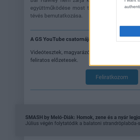
authenti
együttműködése most teljes egészében az Al
tévés bemutatkozása.
A GS YouTube csatornája csak rád vár!
Videótesztek, magyarázók, érdekességek, besz
feliratos előzetesek.
Feliratkozom
SMASH by Meló-Diák: Homok, zene és a nyár legjob
Július végén folytatódik a balatoni strandröplabda-