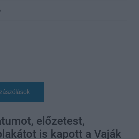
y
zászólások
umot, előzetest,
lakátot is kapott a Vaják