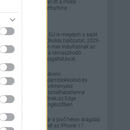
után itt a mobil
szélturbina
Az EU is megépíti a saját
műholds hálózatát, 2029-
ben már indulhatnak az
arra támaszkodó
szolgáltatások
Kedvenc
reklámblokkolóid és
bővítményeid
használhatatlanná
válnak az Edge
böngészőben
Már a jövő héten drágább
lehet az iPhone 17