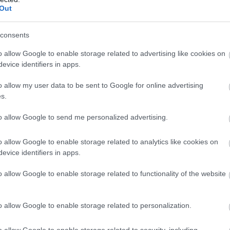
Out
consents
o allow Google to enable storage related to advertising like cookies on
evice identifiers in apps.
o allow my user data to be sent to Google for online advertising
s.
to allow Google to send me personalized advertising.
o allow Google to enable storage related to analytics like cookies on
evice identifiers in apps.
idley Scott áldása nélkül. Hawley több alkalommal
lmjeihez készített storyboardjai mellett osztotta meg
o allow Google to enable storage related to functionality of the website
rnek. Ami a jövőt illeti, Hawley óvatosan fogalmaz: az
atnak helye van az Alien-kánonban, a régi karakterek
o allow Google to enable storage related to personalization.
en, sem koncepcióban.
isszatérjen a Fargo világához, az FX-szel folytatott
o allow Google to enable storage related to security, including