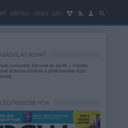
RT
KRITIKA
VIDEÓ
GS+
MÁSVILÁG ROVAT
lmek, sorozatok, könyvek és zenék – minden,
ivel érdemes kitölteni a játékmenetek közti
ünetet.
LEGFRISSEBB PCW