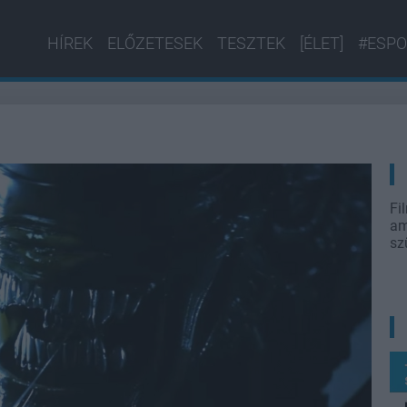
HÍREK
ELŐZETESEK
TESZTEK
[ÉLET]
#ESPO
Fi
am
sz