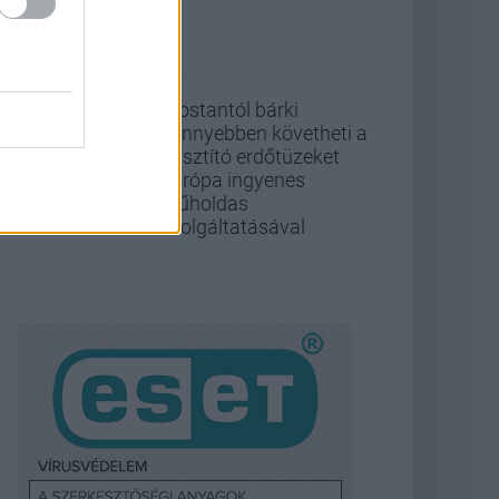
Mostantól bárki
könnyebben követheti a
pusztító erdőtüzeket
Európa ingyenes
műholdas
szolgáltatásával