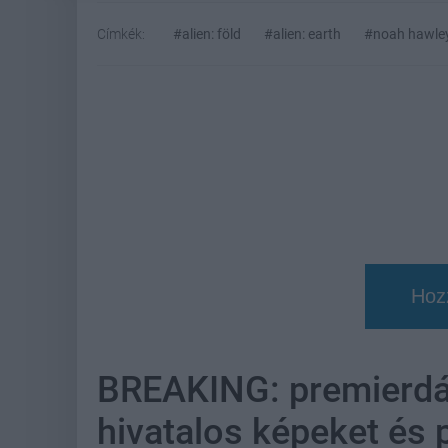
Címkék:
#alien: föld
#alien: earth
#noah hawle
Hoz
BREAKING: premierdát
hivatalos képeket és p