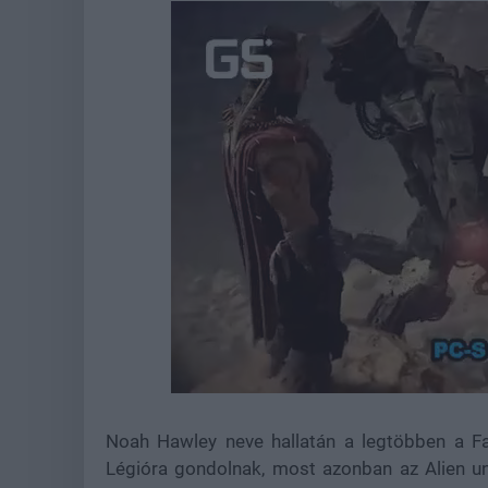
Loaded
:
Unmute
44.56%
Noah Hawley neve hallatán a legtöbben a Fa
Légióra gondolnak, most azonban az Alien uni