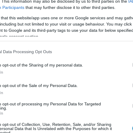
. This information may also be disclosed by us to third parties on the
IA
etikus testek történeteiben, amelyek egyszerre idézik
Participants
that may further disclose it to other third parties.
 that this website/app uses one or more Google services and may gath
ett át: Hawley szerint kevésbé "jelmezes", sokkal
including but not limited to your visit or usage behaviour. You may click 
 to Google and its third-party tags to use your data for below specifi
li, az igazán félelmetes nem a hegyes fogsor, hanem a
ogle consent section.
egyszerre idegenszerűek és kísértetiesen ismerősek. A
kép is tovább burjánzik: Hawley a mai gazdasági
l Data Processing Opt Outs
olt fel, ahol a leggazdagabbak billiókat birtokolnak, a
 Az Alien legnagyobb gonosza mindig is a vállalat, a
o opt-out of the Sharing of my personal data.
s globális szintre emelkedik.
In
o opt-out of the Sale of my Personal Data.
In
to opt-out of processing my Personal Data for Targeted
ing.
In
o opt-out of Collection, Use, Retention, Sale, and/or Sharing
ersonal Data that Is Unrelated with the Purposes for which it
lected.