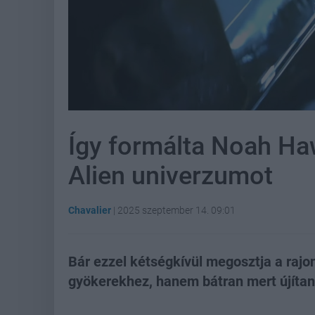
Így formálta Noah Haw
Alien univerzumot
Chavalier
|
2025 szeptember 14. 09:01
Bár ezzel kétségkívül megosztja a raj
gyökerekhez, hanem bátran mert újítani