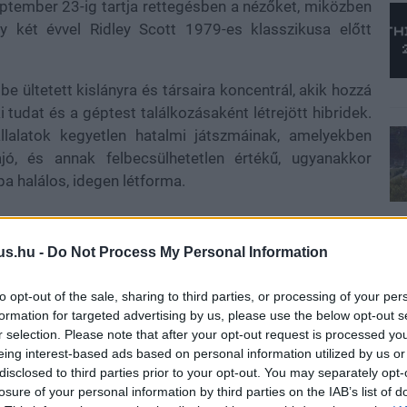
ptember 23-ig tartja rettegésben a nézőket, miközben
y két évvel Ridley Scott 1979-es klasszikusa előtt
be ültetett kislányra és társaira koncentrál, akik hozzá
udat és a géptest találkozásaként létrejött hibridek.
llalatok kegyetlen hatalmi játszmáinak, amelyekben
jó, és annak felbecsülhetetlen értékű, ugyanakkor
a halálos, idegen létforma.
us.hu -
Do Not Process My Personal Information
wley már a kezdetekkor egyértelművé tette, hogy a
 kell hatnia, ezért a Maginot űrhajó belső tereit a
to opt-out of the sale, sharing to third parties, or processing of your per
 nyitójelenet pedig szinte kockáról kockára idézi fel a
formation for targeted advertising by us, please use the below opt-out s
ik, eszik, beszélget, miközben lassan a baljós hangulat
r selection. Please note that after your opt-out request is processed y
 hogy a televízió más ritmust követel, mint a film: míg
eing interest-based ads based on personal information utilized by us or
disclosed to third parties prior to your opt-out. You may separately opt-
 egy sorozatnak szélesebb tematikus alapokra van
losure of your personal information by third parties on the IAB’s list of
es létformák közötti feszültségben találta meg,