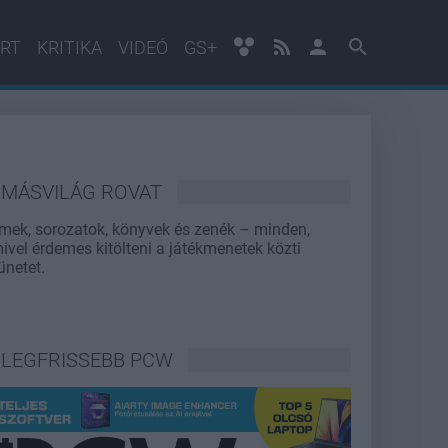
RT
KRITIKA
VIDEÓ
GS+
MÁSVILÁG ROVAT
lmek, sorozatok, könyvek és zenék – minden,
ivel érdemes kitölteni a játékmenetek közti
ünetet.
LEGFRISSEBB PCW