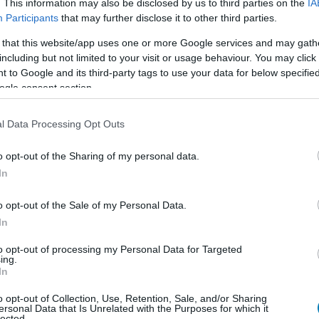
. This information may also be disclosed by us to third parties on the
IA
Participants
that may further disclose it to other third parties.
 that this website/app uses one or more Google services and may gath
including but not limited to your visit or usage behaviour. You may click 
7 745 Ft - 9 191 néző
 to Google and its third-party tags to use your data for below specifi
5 Ft - 7 351 néző
ogle consent section.
90 Ft - 13 586 néző
l Data Processing Opt Outs
házból
- 13 536 555 Ft - 5 980 néző
o opt-out of the Sharing of my personal data.
In
o opt-out of the Sale of my Personal Data.
en nem jön szembe GSO-n vagy a social médiában.
In
 neked a legjobbakat,
iratkozz fel hírlevelünkre!
to opt-out of processing my Personal Data for Targeted
ing.
In
o opt-out of Collection, Use, Retention, Sale, and/or Sharing
smertem és azt elfogadom.
ersonal Data that Is Unrelated with the Purposes for which it
lected.