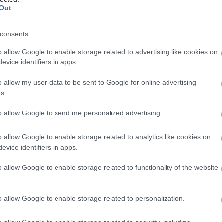
Out
liratkozom
consents
o allow Google to enable storage related to advertising like cookies on
evice identifiers in apps.
b hangulata – Jön a második forduló! (X)
o allow my user data to be sent to Google for online advertising
sorozat.
s.
to allow Google to send me personalized advertising.
csupasz pisztoly
#bevételi toplista
#heti eredmények
o allow Google to enable storage related to analytics like cookies on
evice identifiers in apps.
o allow Google to enable storage related to functionality of the website
o allow Google to enable storage related to personalization.
o allow Google to enable storage related to security, including