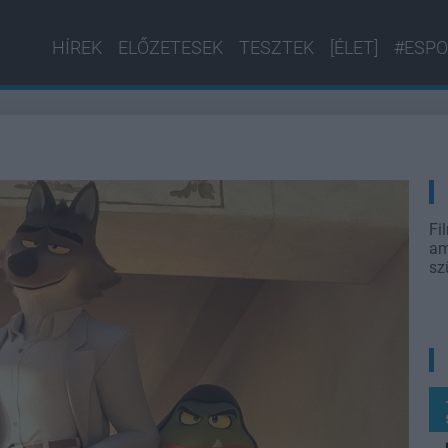
HÍREK
ELŐZETESEK
TESZTEK
[ÉLET]
#ESPO
Fi
am
sz