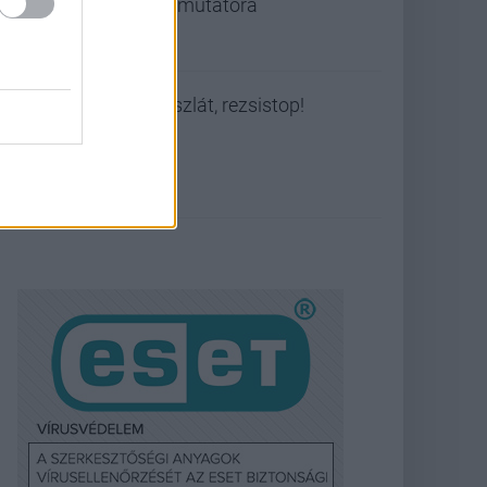
bemutatóra
Viszlát, rezsistop!