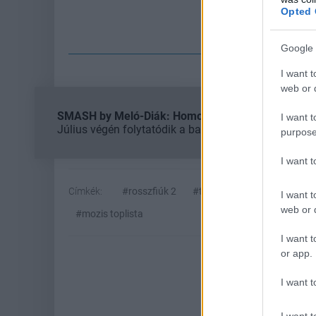
Opted 
Fe
Google 
I want t
web or d
SMASH by Meló-Diák: Homok, zene és a nyár legjob
I want t
Július végén folytatódik a balatoni strandröplabda-
purpose
I want 
Címkék:
#rosszfiúk 2
#többesélyes szerelem
#
I want t
web or d
#mozis toplista
I want t
or app.
I want t
I want t