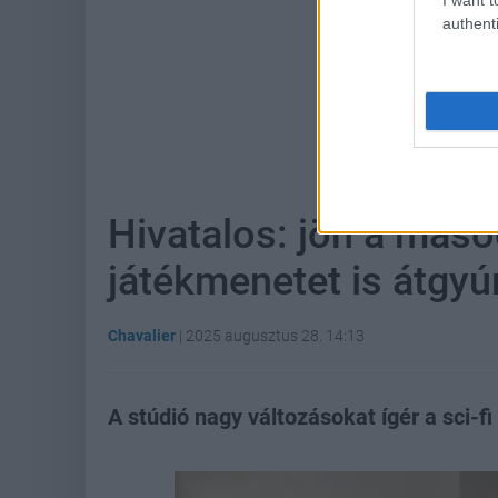
authenti
Hoz
Hivatalos: jön a másod
játékmenetet is átgyú
Chavalier
|
2025 augusztus 28. 14:13
A stúdió nagy változásokat ígér a sci-f