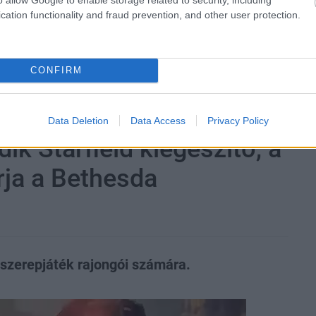
cation functionality and fraud prevention, and other user protection.
CONFIRM
zászólások
Data Deletion
Data Access
Privacy Policy
ik Starfield kiegészítő, a
rja a Bethesda
i szerepjáték rajongói számára.