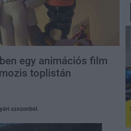
ében egy animációs film
 mozis toplistán
yári szezonból.