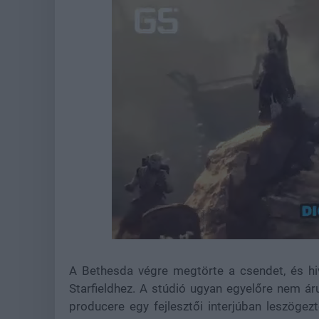
Loaded
:
Unmute
38.15%
A Bethesda végre megtörte a csendet, és hiv
Starfieldhez. A stúdió ugyan egyelőre nem áru
producere egy fejlesztői interjúban leszögez