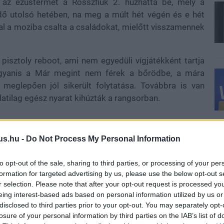
 az ezüstérmet a Rosszfiúk 2. húzhatta be, mely a
idő utolsó hetében, na meg a múlt hét végén és e hét
yal a moziba csalta a családokat, mielőtt visszamennek
sztoly reboot, ami nem egyedüli vígjátékként tartja
ugyanis a Már megint nem férek a bőrödbe, a mára
 meglepően jól sikerült folytatása. Továbbra is van
atilag egész nyarat kihúzták a rangsorban.
us.hu -
Do Not Process My Personal Information
 26 014 néző
to opt-out of the sale, sharing to third parties, or processing of your per
formation for targeted advertising by us, please use the below opt-out s
ző
r selection. Please note that after your opt-out request is processed y
eing interest-based ads based on personal information utilized by us or
85 néző
disclosed to third parties prior to your opt-out. You may separately opt-
losure of your personal information by third parties on the IAB’s list of