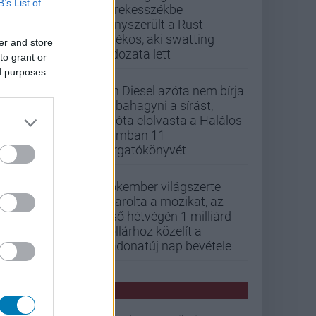
B’s List of
kerekesszékbe
kényszerült a Rust
játékos, aki swatting
er and store
áldozata lett
to grant or
ed purposes
Vin Diesel azóta nem bírja
abbahagyni a sírást,
mióta elolvasta a Halálos
iramban 11
forgatókönyvét
Pókember világszerte
letarolta a mozikat, az
első hétvégén 1 milliárd
dollárhoz közelít a
Vadonatúj nap bevétele
PCW HÍREK