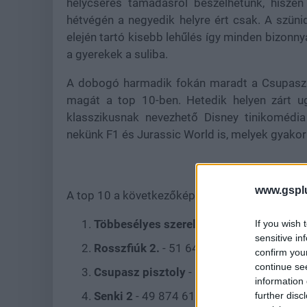
helycserés támadásról beszélhetünk, hiszen
hétvégén a negyedik helyre ért csak. A szün
elején tartó kisebb lehűlés így minden bizonn
a gyerekek a suliba.
A dobogó harmadik fokán maradt a Csupasz pi
magát a top 10-ben. Hetedik helyen zárt 
klasszikusnak nevezhető Disney tinikomédia
nekünk F1 és Jurassic World is, melyek gyakorl
www.gspl
A top 10 a következőképpen alakult:
Többesélyes szerelem
- 66 298 715 Ft -
If you wish 
sensitive in
Rosszfiúk 2.
- 51 643 836 Ft - 21 306 né
confirm you
continue se
Csupasz pisztoly
- 51 308 637 Ft - 19 5
information 
Senki 2
- 49 874 611 Ft - 19 103 néző
further disc