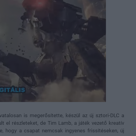
atalosan is megerősítette, készül az új sztori-DLC a
lt el részleteket, de Tim Lamb, a játék vezető kreatív
te, hogy a csapat nemcsak ingyenes frissítéseken, új