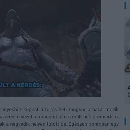
A
ényekhez képest a teljes heti rangsor a hazai mozik
szerelem vezeti a rangsort, ám a múlt heti premierfilm,
 csak a negyedik helyen futott be. Egészen pontosan egy