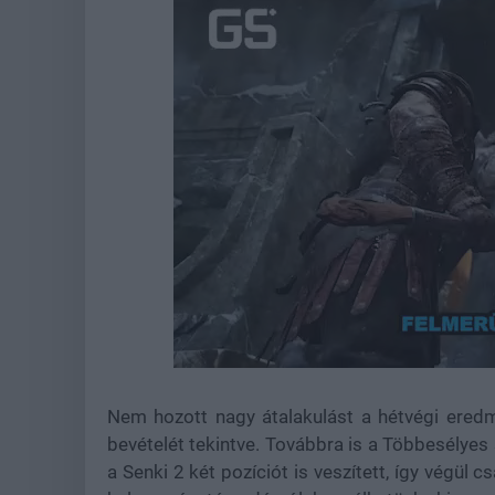
Loaded
:
Unmute
22.17%
Nem hozott nagy átalakulást a hétvégi eredm
bevételét tekintve. Továbbra is a Többesélyes 
a Senki 2 két pozíciót is veszített, így végül