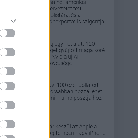
Kína hét amerikai
szervezetet tett
tiltólistára, és a
drónexportot is szigorítja
Alig egy hét alatt 120
céget gyűjtött maga köré
az Nvidia új AI-
szövetsége
Havi 100 ezer dollárért
gyorsabban hozzá lehet
férni Trump posztjaihoz
Már készül az Apple a
szeptemberi nagy iPhone-