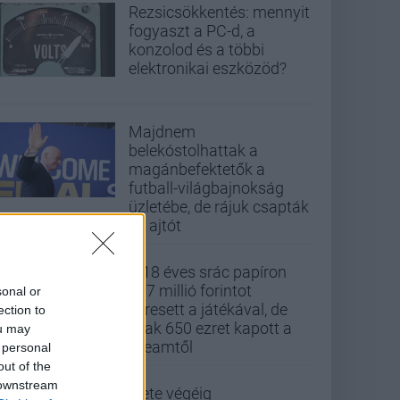
Rezsicsökkentés: mennyit
fogyaszt a PC-d, a
konzolod és a többi
elektronikai eszközöd?
Majdnem
belekóstolhattak a
magánbefektetők a
futball-világbajnokság
üzletébe, de rájuk csapták
az ajtót
A 18 éves srác papíron
437 millió forintot
sonal or
keresett a játékával, de
ection to
csak 650 ezret kapott a
ou may
Steamtől
 personal
out of the
 downstream
Élete végéig