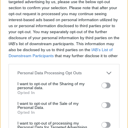
targeted advertising by us, please use the below opt-out
section to confirm your selection. Please note that after your
opt-out request is processed you may continue seeing
interest-based ads based on personal information utilized by
Címkék:
#pókember 3.
#marvel
#marvel moziverzum
us or personal information disclosed to third parties prior to
your opt-out. You may separately opt-out of the further
#mcu
#tom holland
#tobey maguire
#andrew garfield
disclosure of your personal information by third parties on the
IAB’s list of downstream participants. This information may
also be disclosed by us to third parties on the
IAB’s List of
Downstream Participants
that may further disclose it to other
third parties.
Please note that this website/app uses one or more Google
Personal Data Processing Opt Outs
services and may gather and store information including but
not limited to your visit or usage behaviour. You may click to
I want to opt-out of the Sharing of my
personal data.
grant or deny consent to Google and its third-party tags to
Opted In
Hozzászólások
use your data for below specified purposes in below Google
consent section.
I want to opt-out of the Sale of my
Personal Data.
Opted In
Ha minden jól megy, még
I want to opt-out of processing my
Personal Data for Targeted Advertising.