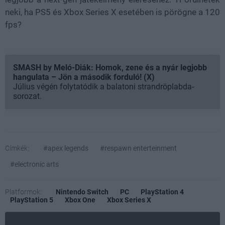
neki, ha PS5 és Xbox Series X esetében is pörögne a 120
fps?
SMASH by Meló-Diák: Homok, zene és a nyár legjobb
hangulata – Jön a második forduló! (X)
Július végén folytatódik a balatoni strandröplabda-
sorozat.
Címkék:
#apex legends
#respawn enterteinment
#electronic arts
Platformok:
Nintendo Switch
PC
PlayStation 4
PlayStation 5
Xbox One
Xbox Series X