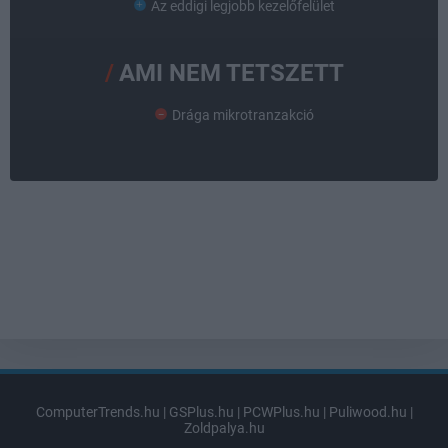
Az eddigi legjobb kezelőfelület
AMI NEM TETSZETT
Drága mikrotranzakció
ComputerTrends.hu
|
GSPlus.hu
|
PCWPlus.hu
|
Puliwood.hu
|
Zoldpalya.hu