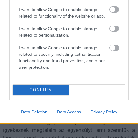
tartalmilag, hanem technikailag is foglalkoznak vele.
I want to allow Google to enable storage
related to functionality of the website or app.
I want to allow Google to enable storage
A Respawn egy Redditen tartott kérdezz-felelek (AMA)
related to personalization.
keretében ünnepelte meg a játék 8. szezonjának
elrajtolását és válaszolgatott a felhasználók kérdéseire.
I want to allow Google to enable storage
related to security, including authentication
Ennek köszönhetően derült ki például, hogy nerfelni
functionality and fraud prevention, and other
szeretnék picit Causticot, valamint az is, hogy miképpen
user protection.
tervezik kihasználni az új konzolok erősebb hardvereit,
hiszen jelenleg csak a visszafelé kompatibilitás előnyeit
élvezhetjük.
CONFIRM
Steven Ferreira, a vancouveri stúdió vezetője elárulta,
hogy az elsődleges prioritásuk most a 120 fps elérése a
Data Deletion
Data Access
Privacy Policy
PlayStation 5-nél és Xbox Series X-nél, de közben
folyamatosan vizsgálják az új konzolok jellemzőit és
igyekeznek megtalálni az egyensúlyt, ami szerintük a
legjobb a next-gen játékélmény eléréséhez. Ti örülnétek