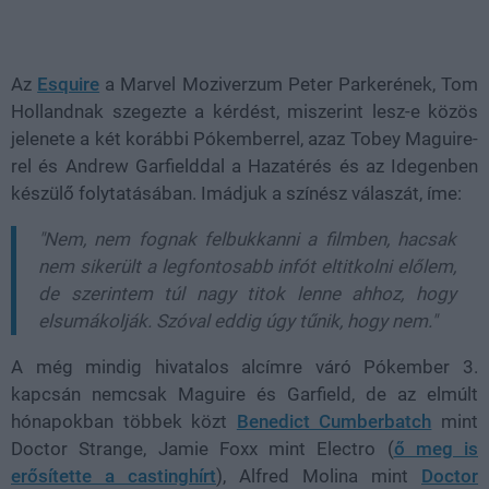
Loaded
:
Unmute
38.26%
Az
Esquire
a Marvel Moziverzum Peter Parkerének, Tom
Hollandnak szegezte a kérdést, miszerint lesz-e közös
jelenete a két korábbi Pókemberrel, azaz Tobey Maguire-
rel és Andrew Garfielddal a Hazatérés és az Idegenben
készülő folytatásában. Imádjuk a színész válaszát, íme:
"Nem, nem fognak felbukkanni a filmben, hacsak
nem sikerült a legfontosabb infót eltitkolni előlem,
de szerintem túl nagy titok lenne ahhoz, hogy
elsumákolják. Szóval eddig úgy tűnik, hogy nem."
A még mindig hivatalos alcímre váró Pókember 3.
kapcsán nemcsak Maguire és Garfield, de az elmúlt
hónapokban többek közt
Benedict Cumberbatch
mint
Doctor Strange, Jamie Foxx mint Electro (
ő meg is
erősítette a castinghírt
), Alfred Molina mint
Doctor