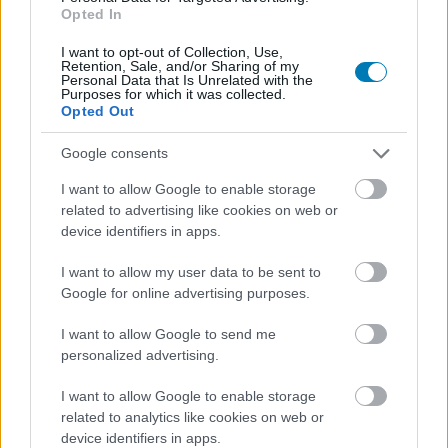
Opted In
jobban fog futni az Apex
I want to opt-out of Collection, Use,
Legends konzolokon, mint most
Retention, Sale, and/or Sharing of my
Personal Data that Is Unrelated with the
Purposes for which it was collected.
Opted Out
Szada
|
2021 február 10. 07:42
Google consents
Egy kérdezz-felelek során derült ki például,
I want to allow Google to enable storage
related to advertising like cookies on web or
hogy milyen fps-számot céloztak meg.
device identifiers in apps.
Loaded
:
Unmute
21.86%
I want to allow my user data to be sent to
Google for online advertising purposes.
Talán nem hallani olyan sűrűn az Apex Legendsről, mint a
hasonló címekről, azonban ez nem jelenti azt, hogy a
I want to allow Google to send me
personalized advertising.
játék halott lenne: nemrég például sikerült megdöntenie
az
egyidejű játékosszám rekordját
a 7. szezon végéhez
I want to allow Google to enable storage
közeledve, és a karakterfelhozatal terén is van bővítés
related to analytics like cookies on web or
(legutóbb
Fuse csatlakozott
). De a fejlesztők nemcsak
device identifiers in apps.