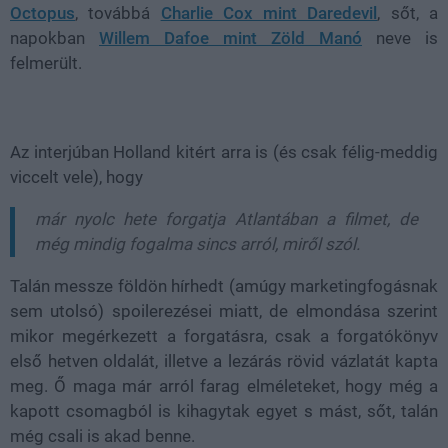
Octopus
, továbbá
Charlie Cox mint Daredevil
, sőt, a
napokban
Willem Dafoe mint Zöld Manó
neve is
felmerült.
Az interjúban Holland kitért arra is (és csak félig-meddig
viccelt vele), hogy
már nyolc hete forgatja Atlantában a filmet, de
még mindig fogalma sincs arról, miről szól.
Talán messze földön hírhedt (amúgy marketingfogásnak
sem utolsó) spoilerezései miatt, de elmondása szerint
mikor megérkezett a forgatásra, csak a forgatókönyv
első hetven oldalát, illetve a lezárás rövid vázlatát kapta
meg. Ő maga már arról farag elméleteket, hogy még a
kapott csomagból is kihagytak egyet s mást, sőt, talán
még csali is akad benne.