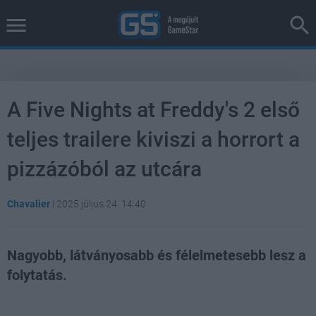
A Five Nights at Freddy's 2 első
teljes trailere kiviszi a horrort a
pizzázóból az utcára
Chavalier
|
2025 július 24. 14:40
Nagyobb, látványosabb és félelmetesebb lesz a
folytatás.
Loaded
:
Unmute
37.42%