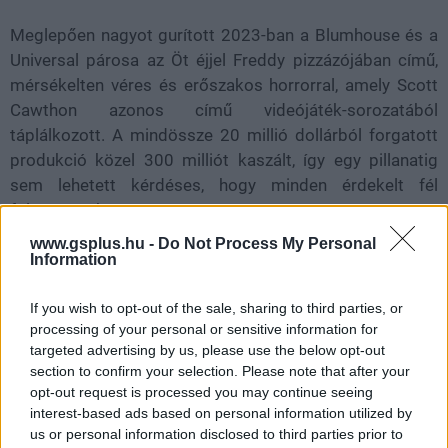
Meglepően nagyot gurított 2023-ban a Blumhouse és a
Universal párosa az Öt éjjel Freddy pizzázójában című,
mérsékelten véres és erőszakos horrorral, amely Scott
Cawthon azonos című videójáték-sorozatából
táplálkozott. A mindössze 20 millió dollárból forgatott
produkció közel 300 milliót kaszált, így egy pillanatig
sem lehetett kérdéses, hogy minden érdekelt fél
folytatást akar.
www.gsplus.hu -
Do Not Process My Personal
Az jön is, méghozzá ugyanattól a csapattól, amelyik az
Information
első filmet szállította: a rendező ismét Emma Tammi, a
forgatókönyvért ezúttal is Cawthon felel, a főbb
If you wish to opt-out of the sale, sharing to third parties, or
szerepeket pedig megint Josh Hutcherson, Elizabeth
processing of your personal or sensitive information for
targeted advertising by us, please use the below opt-out
Lail, Piper Rubio és Matthew Lillard játssza, akikhez
section to confirm your selection. Please note that after your
olyan ismert nevek csatlakoznak, mint Skeet
opt-out request is processed you may continue seeing
Ulrich, Wayne Knight, Mckenna Grace és Teo Briones.
interest-based ads based on personal information utilized by
us or personal information disclosed to third parties prior to