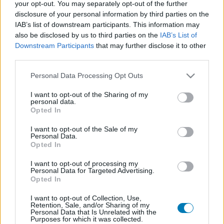
your opt-out. You may separately opt-out of the further
disclosure of your personal information by third parties on the
Josh Hutcherson szerint a második film nemcsak
IAB’s list of downstream participants. This information may
nagyobb és látványosabb, de jóval ijesztőbb is lesz az
also be disclosed by us to third parties on the
IAB’s List of
Downstream Participants
that may further disclose it to other
elsőnél, és a trailer alapján nem blöffölt. A történet
third parties.
ezúttal egy régi pizzázóban indul, ahova McKenna Grace
karaktere és csapata nyomozni érkezik. Természetesen
Please note that this website/app uses one or more Google
Personal Data Processing Opt Outs
minden balul sül el, a rémálom azonban nem marad meg
services and may gather and store information including but
not limited to your visit or usage behaviour. You may click to
I want to opt-out of the Sharing of my
a falak között: a gyilkos animatronikus kabalák
personal data.
grant or deny consent to Google and its third-party tags to
kiszabadulnak, és bárhol lecsaphatnak. Nyilván Abby
Opted In
use your data for below specified purposes in below Google
(Rubio), Mike (Hutcherson) és Vanessa (Lail) újra
consent section.
I want to opt-out of the Sale of my
belekeveredik az események sűrűjébe, miután Freddy az
Personal Data.
Opted In
immáron tinivé cseperedett lány segítségét kéri.
I want to opt-out of processing my
Personal Data for Targeted Advertising.
Opted In
I want to opt-out of Collection, Use,
Retention, Sale, and/or Sharing of my
Personal Data that Is Unrelated with the
Purposes for which it was collected.