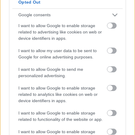
Opted Out
Google consents
I want to allow Google to enable storage
related to advertising like cookies on web or
device identifiers in apps.
I want to allow my user data to be sent to
A Five Nights at Freddy's 2, azaz Öt éjjel Freddy
Google for online advertising purposes.
pizzázójában 2 december 5-én érkezik az amerikai
mozikba.
I want to allow Google to send me
personalized advertising.
A GameStar YouTube csatornája csak rád vár!
I want to allow Google to enable storage
related to analytics like cookies on web or
Videótesztek, magyarázók, érdekességek,
device identifiers in apps.
beszélgetések, livestreamek, végigjátszások,
I want to allow Google to enable storage
magyar feliratos előzetesek.
related to functionality of the website or app.
Feliratkozom
I want to allow Google to enable storage