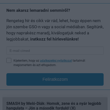
Nem akarsz lemaradni semmiről?
Rengeteg hír és cikk vár rád, lehet, hogy éppen nem
jön szembe GSO-n vagy a social médiában. Segítünk,
hogy naprakész maradj, kiválogatjuk neked a
legjobbakat,
iratkozz fel hírlevelünkre!
Kijelentem, hogy az
adatkezelési nyilatkozat
tartalmát
megismertem és azt elfogadom.
Feliratkozom
SMASH by Meló-Diák: Homok, zene és a nyár legjobb
hangulata – Jön a második forduló! (X)