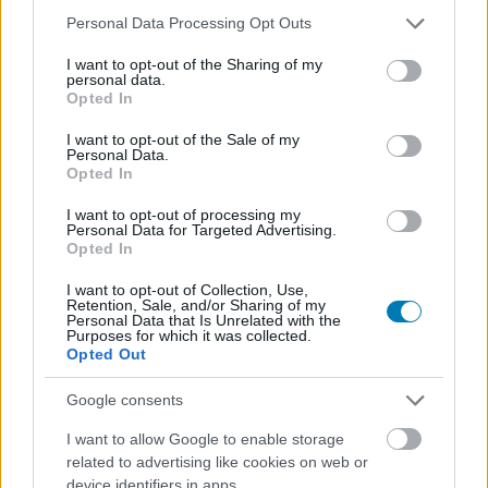
akaratuk ellenére is levetkőztető titkosügynök
Please note that this website/app uses one or more Google
Personal Data Processing Opt Outs
services and may gather and store information including but
karakterét, mert ami akkor még belefért a közízlésbe, az
not limited to your visit or usage behaviour. You may click to
I want to opt-out of the Sharing of my
ma már jogosan verné ki a biztosítékot.
personal data.
grant or deny consent to Google and its third-party tags to
Opted In
use your data for below specified purposes in below Google
consent section.
Nem akarsz lemaradni semmiről?
I want to opt-out of the Sale of my
Personal Data.
Opted In
Rengeteg hír és cikk vár rád, lehet, hogy éppen nem
jön szembe GSO-n vagy a social médiában. Segítünk,
I want to opt-out of processing my
Personal Data for Targeted Advertising.
hogy naprakész maradj, kiválogatjuk neked a
Opted In
legjobbakat,
iratkozz fel hírlevelünkre!
I want to opt-out of Collection, Use,
Retention, Sale, and/or Sharing of my
Personal Data that Is Unrelated with the
Purposes for which it was collected.
Opted Out
Kijelentem, hogy az
adatkezelési nyilatkozat
tartalmát
megismertem és azt elfogadom.
Google consents
I want to allow Google to enable storage
Feliratkozom
related to advertising like cookies on web or
device identifiers in apps.