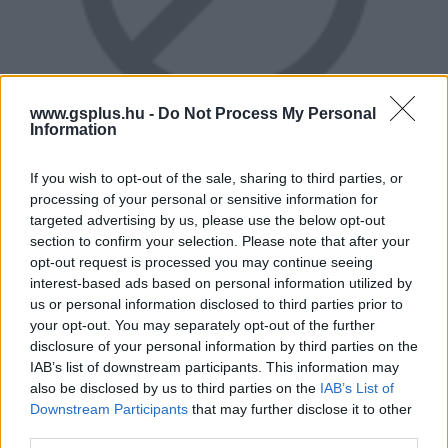
www.gsplus.hu -
Do Not Process My Personal
Information
If you wish to opt-out of the sale, sharing to third parties, or
processing of your personal or sensitive information for
Ami még váratlan, de különösen érdekes teljesítménye a
targeted advertising by us, please use the below opt-out
filmnek, hogy talán a rendező, Cary Joji Fukunaga, vagy
section to confirm your selection. Please note that after your
opt-out request is processed you may continue seeing
épp a forgatókönyvírók csapatába behozott Phoebe
interest-based ads based on personal information utilized by
Waller-Bridge érdeme (akit zseniális sorozata, a Fleabag
us or personal information disclosed to third parties prior to
óta a legviccesebb női színésznek tartok), de
your opt-out. You may separately opt-out of the further
elképesztően ügyesen és elegánsan tették nem csak
disclosure of your personal information by third parties on the
Bond karakterét, az egész filmet is "2021-
IAB’s list of downstream participants. This information may
also be disclosed by us to third parties on the
IAB’s List of
kompatibilissé". Tudom, ez darázsfészek, de nyilván
Downstream Participants
that may further disclose it to other
mindenki tisztában van vele, hogy nagyot változott a
third parties.
világ, mióta Ian Fleming megálmodta a nőket akár