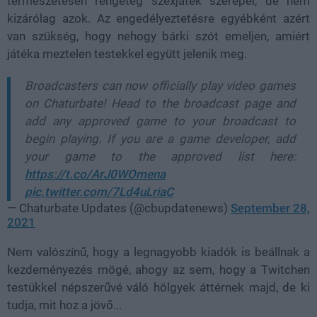
természetesen rengeteg szexjáték szerepel, de nem
kizárólag azok. Az engedélyeztetésre egyébként azért
van szükség, hogy nehogy bárki szót emeljen, amiért
játéka meztelen testekkel együtt jelenik meg.
Broadcasters can now officially play video games
on Chaturbate! Head to the broadcast page and
add any approved game to your broadcast to
begin playing. If you are a game developer, add
your game to the approved list here:
https://t.co/ArJ0WOmena
pic.twitter.com/7Ld4uLriaC
— Chaturbate Updates (@cbupdatenews)
September 28,
2021
Nem valószínű, hogy a legnagyobb kiadók is beállnak a
kezdeményezés mögé, ahogy az sem, hogy a Twitchen
testükkel népszerűvé váló hölgyek áttérnek majd, de ki
tudja, mit hoz a jövő...