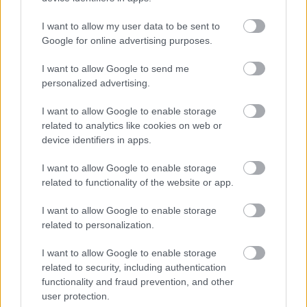
Nos, a Nincs idő meghalni úgy tesz eleget a politikai
I want to allow my user data to be sent to
korrektségre különösen érzékeny mai korszellem
Google for online advertising purposes.
elvárásainak, hogy az egy percig sem esetleges és a
I want to allow Google to send me
legkevésbé sem erőltetett. A "Bond-lányokként" is
personalized advertising.
hivatkozott kötelező jó nők például
nyilván
elkerülhetetlen elemei a filmnek, de Léa Seydoux mellett
I want to allow Google to enable storage
még az egyetlen jelenetre felbukkanó kubai ügynöknőt,
related to analytics like cookies on web or
device identifiers in apps.
Palomát is sikerült olyan egyedi, élettel teli és
emlékezetes karakternek megírni (Ana de Armasnak
I want to allow Google to enable storage
pedig eljátszani), hogy eszünkbe sem jutna üres
related to functionality of the website or app.
biodíszletként tekinteni rá. Ami pedig Bond karakterét
illeti, nos, a spoilerek elkerülése érdekében inkább nem
I want to allow Google to enable storage
related to personalization.
hoznék fel példákat, de lesz alkalom őt számára is
meglepő, új oldaláról megismerni.
I want to allow Google to enable storage
related to security, including authentication
Összességében a Nincs idő meghalni egyrészt nagyon
functionality and fraud prevention, and other
klasszikus, kicsit talán túlságosan is, másrészt azonban
user protection.