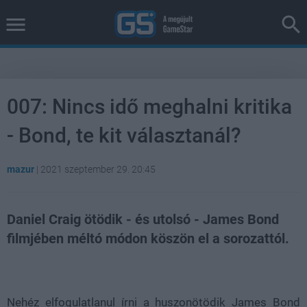
007: Nincs idő meghalni kritika
- Bond, te kit választanál?
mazur
|
2021 szeptember 29. 20:45
Daniel Craig ötödik - és utolsó - James Bond
filmjében méltó módon köszön el a sorozattól.
Loaded
:
Unmute
38.26%
Nehéz elfogulatlanul írni a huszonötödik James Bond