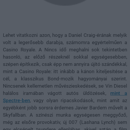
Lehet vitatkozni azon, hogy a Daniel Craig-érának melyik
volt a legerősebb darabja, számomra egyértelműen a
Casino Royale. A Nincs idő meghalni sok tekintetben
hasonló, az előző részeknél sokkal egységesebben,
szépen építkezik, csak épp nem annyira újító szándékkal,
mint a Casino Royale: itt inkább a kánon kiteljesítése a
cél, a klasszikus Bond-mozik hagyományai szerint.
Nincsenek kellemetlen művészieskedések, se Vin Diesel
halálos iramában vágott autós üldözések,
mint a
Spectre-ben
, vagy olyan ripacskodások, mint amit az
egyébként jobb sorsra érdemes Javier Bardem művelt a
Skyfallban. A színészi munka egységesen meggyőző,
még az elsőre provokatív, új 007 (Lashana Lynch) sem
egy elcsépelt tsundere ellenlábas, akivel aztán a film