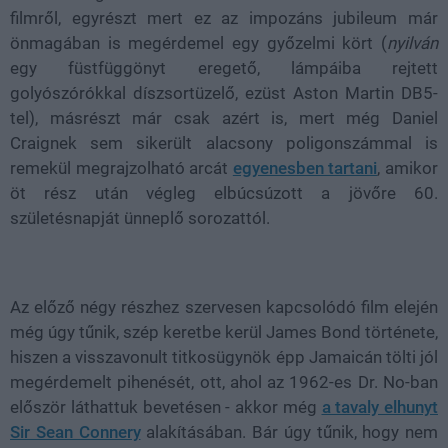
filmről, egyrészt mert ez az impozáns jubileum már
önmagában is megérdemel egy győzelmi kört (
nyilván
egy füstfüggönyt eregető, lámpáiba rejtett
golyószórókkal díszsortüzelő, ezüst Aston Martin DB5-
tel), másrészt már csak azért is, mert még Daniel
Craignek sem sikerült alacsony poligonszámmal is
remekül megrajzolható arcát
egyenesben tartani
, amikor
öt rész után végleg elbúcsúzott a jövőre 60.
születésnapját ünneplő sorozattól.
Az előző négy részhez szervesen kapcsolódó film elején
még úgy tűnik, szép keretbe kerül James Bond története,
hiszen a visszavonult titkosügynök épp Jamaicán tölti jól
megérdemelt pihenését, ott, ahol az 1962-es Dr. No-ban
először láthattuk bevetésen - akkor még
a tavaly elhunyt
Sir Sean Connery
alakításában. Bár úgy tűnik, hogy nem