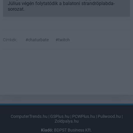
Július végén folytatódik a balatoni strandröplabda-
sorozat.
Címkék:
#chaturbate
#twitch
ComputerTrends.hu
|
GSPlus.hu
|
PCWPlus.hu
|
Puliwood.hu
|
Zoldpalya.hu
Kiadó:
BDPST Business Kft.