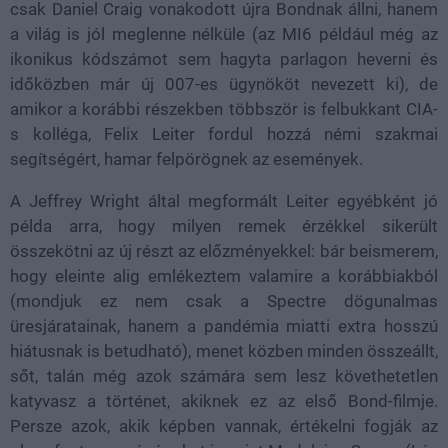
csak Daniel Craig vonakodott újra Bondnak állni, hanem
a világ is jól meglenne nélküle (az MI6 például még az
ikonikus kódszámot sem hagyta parlagon heverni és
időközben már új 007-es ügynököt nevezett ki), de
amikor a korábbi részekben többször is felbukkant CIA-
s kolléga, Felix Leiter fordul hozzá némi szakmai
segítségért, hamar felpörögnek az események.
A Jeffrey Wright által megformált Leiter egyébként jó
példa arra, hogy milyen remek érzékkel sikerült
összekötni az új részt az előzményekkel: bár beismerem,
hogy eleinte alig emlékeztem valamire a korábbiakból
(mondjuk ez nem csak a Spectre dögunalmas
üresjáratainak, hanem a pandémia miatti extra hosszú
hiátusnak is betudható), menet közben minden összeállt,
sőt, talán még azok számára sem lesz követhetetlen
katyvasz a történet, akiknek ez az első Bond-filmje.
Persze azok, akik képben vannak, értékelni fogják az