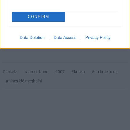
nagyon is 2021-es, és szerencsére nem túlságosan az.
CONFIRM
SMASH by Meló-Diák: Homok, zene és a nyár legjobb
hangulata – Jön a második forduló! (X)
Július végén folytatódik a balatoni strandröplabda-
Data Deletion
Data Access
Privacy Policy
sorozat.
Címkék:
#james bond
#007
#kritika
#no time to die
#nincs idő meghalni