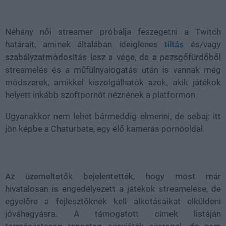
Loaded
:
Unmute
21.86%
Néhány női streamer próbálja feszegetni a Twitch
határait, aminek általában ideiglenes
tiltás
és/vagy
szabályzatmódosítás lesz a vége, de a pezsgőfürdőből
streamelés és a műfülnyalogatás után is vannak még
módszerek, amikkel kiszolgálhatók azok, akik játékok
helyett inkább szoftpornót néznének a platformon.
Ugyanakkor nem lehet bármeddig elmenni, de sebaj: itt
jön képbe a Chaturbate, egy élő kamerás pornóoldal.
Az üzemeltetők bejelentették, hogy most már
hivatalosan is engedélyezett a játékok streamelése, de
egyelőre a fejlesztőknek kell alkotásaikat elküldeni
jóváhagyásra. A támogatott címek listáján