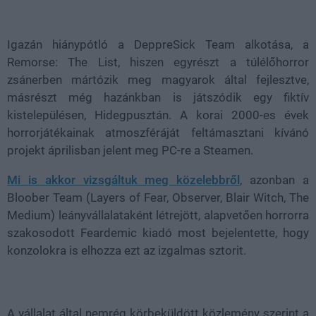
Loaded
:
Unmute
38.26%
Igazán hiánypótló a DeppreSick Team alkotása, a
Remorse: The List, hiszen egyrészt a túlélőhorror
zsánerben mártózik meg magyarok által fejlesztve,
másrészt még hazánkban is játszódik egy fiktív
kistelepülésen, Hidegpusztán. A korai 2000-es évek
horrorjátékainak atmoszféráját feltámasztani kívánó
projekt áprilisban jelent meg PC-re a Steamen.
Mi is akkor vizsgáltuk meg közelebbről
, azonban a
Bloober Team (Layers of Fear, Observer, Blair Witch, The
Medium) leányvállalataként létrejött, alapvetően horrorra
szakosodott Feardemic kiadó most bejelentette, hogy
konzolokra is elhozza ezt az izgalmas sztorit.
A vállalat által nemrég körbeküldött közlemény szerint a