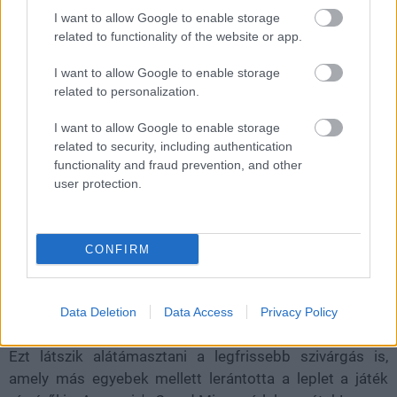
I want to allow Google to enable storage
Loaded
:
Unmute
related to functionality of the website or app.
21.86%
I want to allow Google to enable storage
Idén lesz 15 éve, hogy világhódító útjára indult a Ubisoft
related to personalization.
legsikeresebb franchise-a, a koncepciójánál fogva akár a
végtelenségig bővíthető Assassin's Creed. Ezt a
I want to allow Google to enable storage
jubileumot nemrég megünnepelte a kiadó, de már akkor
related to security, including authentication
tudatta a rajongókkal, hogy még távolról sem végzett,
functionality and fraud prevention, and other
user protection.
hiszen
rövidesen közelebbről is megismerhetjük
a
sorozat következő, Rift kódnéven emlegetett felvonását.
Ezzel kapcsolatban több pletyka is felmerült úgy a
CONFIRM
helyszínt, mind a lehetséges történelmi periódust
tekintve.
Mind közül a legvalószínűbb egy arábiai, konkrétan
Data Deletion
Data Access
Privacy Policy
Bagdadra fókuszáló kaland Basimmal a főszerepben.
Ezt látszik alátámasztani a legfrissebb szivárgás is,
amely más egyebek mellett lerántotta a leplet a játék