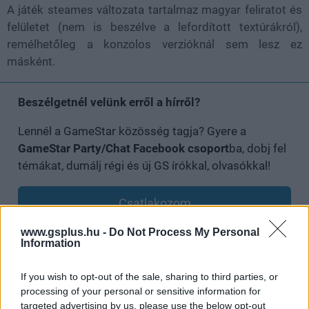
A játék steames változata tartalmaz magyar feliratot és
felületet (nem is beszélve a lefordított textúrákról),
remélhetőleg a konzolos verzióknál sem lesz ez
másként.
Beszélgetnél velünk erről a hírről?
Lennél a GameStar közösség tagja? Gyere a
GameStar Party/Chat Facebook csoport
ba, dobj fel
témákat, dumálj régi és új GS írókkal, olvasókkal!
Csatlakozom
www.gsplus.hu -
Do Not Process My Personal
Information
Ti be fogjátok valamelyik platformra szerezni a Remote:
The Listet?
If you wish to opt-out of the sale, sharing to third parties, or
processing of your personal or sensitive information for
targeted advertising by us, please use the below opt-out