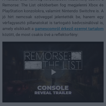
Remorse: The List októberben fog megjelenni Xbox és
PlayStation konzolokra, valamint Nintendo Switchre is. A
jó hírt nemcsak szöveggel jelentették be, hanem egy
vérfagyasztó pillanatokat is tartogató kedvcsinálóval is,
amely elsikkadt a
gamescomról érkező ezernyi tartalom
között, de most csakis övé a reflektorfény: