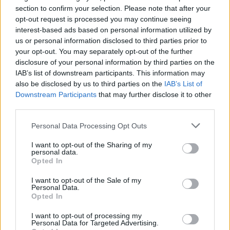
section to confirm your selection. Please note that after your
SMASH by Meló-Diák: Homok, zene és a nyár legjobb
opt-out request is processed you may continue seeing
hangulata – Jön a második forduló! (X)
interest-based ads based on personal information utilized by
Július végén folytatódik a balatoni strandröplabda-
us or personal information disclosed to third parties prior to
sorozat.
your opt-out. You may separately opt-out of the further
disclosure of your personal information by third parties on the
IAB’s list of downstream participants. This information may
also be disclosed by us to third parties on the
IAB’s List of
Downstream Participants
that may further disclose it to other
Címkék:
#remorse: the list
#feardemic games
#deppresick
third parties.
team
Please note that this website/app uses one or more Google
Personal Data Processing Opt Outs
services and may gather and store information including but
Platformok:
Nintendo Switch
PC
PlayStation 4
not limited to your visit or usage behaviour. You may click to
I want to opt-out of the Sharing of my
PlayStation 5
Xbox One
Xbox Series X
personal data.
grant or deny consent to Google and its third-party tags to
Opted In
use your data for below specified purposes in below Google
consent section.
I want to opt-out of the Sale of my
Personal Data.
Opted In
I want to opt-out of processing my
Personal Data for Targeted Advertising.