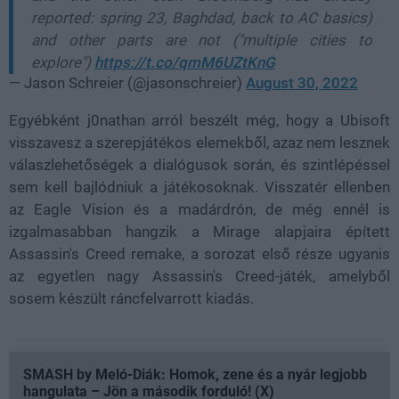
reported: spring 23, Baghdad, back to AC basics)
and other parts are not ("multiple cities to
explore")
https://t.co/qmM6UZtKnG
— Jason Schreier (@jasonschreier)
August 30, 2022
Egyébként j0nathan arról beszélt még, hogy a Ubisoft
visszavesz a szerepjátékos elemekből, azaz nem lesznek
válaszlehetőségek a dialógusok során, és szintlépéssel
sem kell bajlódniuk a játékosoknak. Visszatér ellenben
az Eagle Vision és a madárdrón, de még ennél is
izgalmasabban hangzik a Mirage alapjaira épített
Assassin's Creed remake, a sorozat első része ugyanis
az egyetlen nagy Assassin's Creed-játék, amelyből
sosem készült ráncfelvarrott kiadás.
SMASH by Meló-Diák: Homok, zene és a nyár legjobb
hangulata – Jön a második forduló! (X)