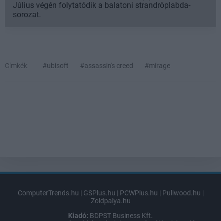
Július végén folytatódik a balatoni strandröplabda-
sorozat.
Címkék:
#ubisoft
#assassin's creed
#mirage
ComputerTrends.hu
|
GSPlus.hu
|
PCWPlus.hu
|
Puliwood.hu
|
Zoldpalya.hu
Kiadó:
BDPST Business Kft.