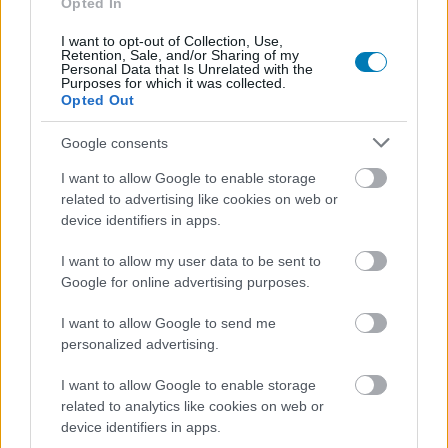
Opted In
Hozzászólások
I want to opt-out of Collection, Use,
Retention, Sale, and/or Sharing of my
Personal Data that Is Unrelated with the
Purposes for which it was collected.
Opted Out
Kiszivárgott a következő
Google consents
Assassin's Creed címe, és
I want to allow Google to enable storage
related to advertising like cookies on web or
remake készülhet az első
device identifiers in apps.
részből
I want to allow my user data to be sent to
Google for online advertising purposes.
Chavalier
|
2022 augusztus 30. 17:15
I want to allow Google to send me
personalized advertising.
Több megbízható forrás állítása alapján tényleg
I want to allow Google to enable storage
related to analytics like cookies on web or
úgy tűnik, hogy a Ubisoft visszatér a széria
device identifiers in apps.
gyökereihez.