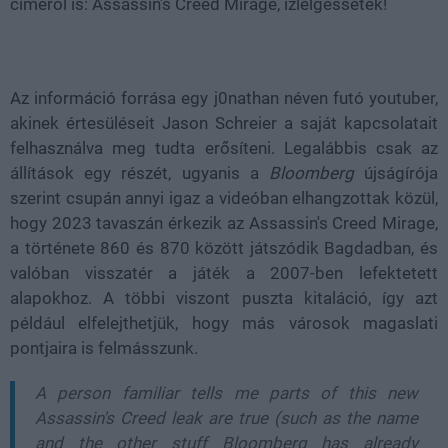
címéről is: Assassin's Creed Mirage, ízlelgessétek!
Az információ forrása egy j0nathan néven futó youtuber,
akinek értesüléseit Jason Schreier a saját kapcsolatait
felhasználva meg tudta erősíteni. Legalábbis csak az
állítások egy részét, ugyanis a
Bloomberg
újságírója
szerint csupán annyi igaz a videóban elhangzottak közül,
hogy 2023 tavaszán érkezik az Assassin's Creed Mirage,
a története 860 és 870 között játszódik Bagdadban, és
valóban visszatér a játék a 2007-ben lefektetett
alapokhoz. A többi viszont puszta kitaláció, így azt
például elfelejthetjük, hogy más városok magaslati
pontjaira is felmásszunk.
A person familiar tells me parts of this new
Assassin's Creed leak are true (such as the name
and the other stuff Bloomberg has already