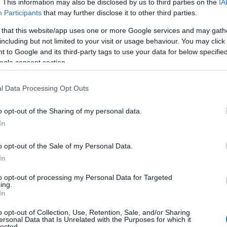
. This information may also be disclosed by us to third parties on the
IA
Participants
that may further disclose it to other third parties.
 that this website/app uses one or more Google services and may gath
including but not limited to your visit or usage behaviour. You may click 
 to Google and its third-party tags to use your data for below specifi
ogle consent section.
l Data Processing Opt Outs
o opt-out of the Sharing of my personal data.
In
o opt-out of the Sale of my Personal Data.
In
to opt-out of processing my Personal Data for Targeted
ing.
In
o opt-out of Collection, Use, Retention, Sale, and/or Sharing
ersonal Data that Is Unrelated with the Purposes for which it
lected.