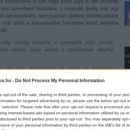
 bizonyítania is kell, hogy kvázi joga is van okosnak
nnyen szerethető lendülete, a második pedig már egy
ódi nyomozóként, nem pusztán játékos mellékszálként
t már abba a kényelmetlen helyzetbe kerül, amelybe
zik:
 még mindig ismerős, a szereplők még mindig
ebb elhinni, hogy ennek a történetnek tényleg
g egy nagy fordulópont áll. Enola és Tewkesbury
nki úgy tesz körülöttük, mintha ez lenne a világ
us.hu -
Do Not Process My Personal Information
gy Enola pontosan az a karakter, akinél a házasság
 egy elég komoly identitásválság. Ő az előző két
to opt-out of the sale, sharing to third parties, or processing of your per
atározzák meg, kicsoda, mit tehet, hogyan élhet, és
formation for targeted advertising by us, please use the below opt-out s
mellett. Ebből a szempontból teljesen logikus, hogy a
r selection. Please note that after your opt-out request is processed y
maként, hanem azt a félelmet, hogy a szerelem és a
eing interest-based ads based on personal information utilized by us or
disclosed to third parties prior to your opt-out. You may separately opt-
 film legjobb alapötlete, mert Enola esetében tényleg
losure of your personal information by third parties on the IAB’s list of
 igent.