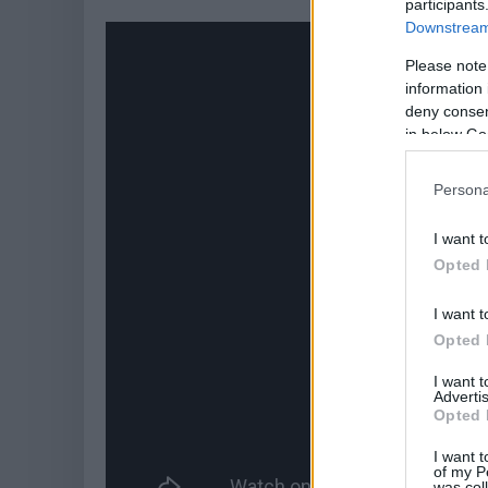
participants
Downstream 
Please note
information 
deny consent
in below Go
Persona
I want t
Opted 
I want t
Opted 
I want 
Advertis
Opted 
I want t
of my P
was col