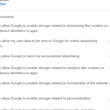
Out
consents
o allow Google to enable storage related to advertising like cookies on
omozós sztori is szeretne lenni, meg persze nagyobb
evice identifiers in apps.
dráma és romantikus történet is, ó és értelemszerűen
tson-spinoff is, nagy Moriarty-visszatérés is, és még
o allow my user data to be sent to Google for online advertising
 magára venni. Sok? Meglehetősen az.. Ez a zsúfoltság
s.
azért működött jobban az elsőnél, mert képes volt a
to allow Google to send me personalized advertising.
ni. Itt viszont a sok irány nem áll össze elég erős
emekkel, amelyek külön-külön érdekesek lehetnének, de
o allow Google to enable storage related to analytics like cookies on
 már rohan is tovább a következő üldözés, veszekedés,
evice identifiers in apps.
o allow Google to enable storage related to functionality of the website
o allow Google to enable storage related to personalization.
o allow Google to enable storage related to security, including