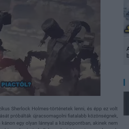
A
kus Sherlock Holmes-történetek lenni, és épp ez volt
tását próbálták újracsomagolni fiatalabb közönségnek,
 kánon egy olyan lánnyal a középpontban, akinek nem