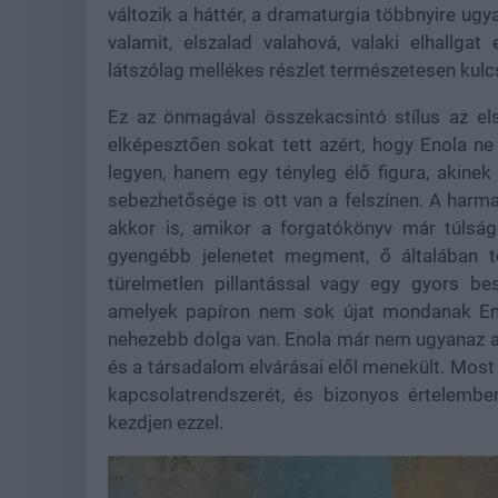
változik a háttér, a dramaturgia többnyire u
valamit, elszalad valahová, valaki elhallgat
látszólag mellékes részlet természetesen kulc
Ez az önmagával összekacsintó stílus az el
elképesztően sokat tett azért, hogy Enola ne
legyen, hanem egy tényleg élő figura, akin
sebezhetősége is ott van a felszínen. A harmad
akkor is, amikor a forgatókönyv már túlsá
gyengébb jelenetet megment, ő általában t
türelmetlen pillantással vagy egy gyors be
amelyek papíron nem sok újat mondanak En
nehezebb dolga van. Enola már nem ugyanaz a kí
és a társadalom elvárásai elől menekült. Most 
kapcsolatrendszerét, és bizonyos értelembe
kezdjen ezzel.