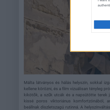
authenti
Málta látványos és hálás helyszín, sokkal i
kellene körözni, és a film vizuálisan tényleg pr
kikötők, a szűk utcák és a napsütötte terek 
kissé poros viktoriánus komfortzónából, 
beállnak díszletszagú rutinná. A helyszínváltás