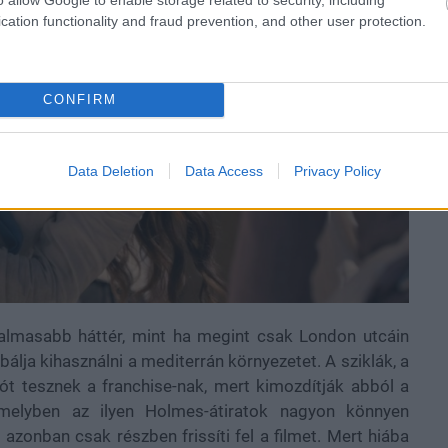
cation functionality and fraud prevention, and other user protection.
CONFIRM
Data Deletion
Data Access
Privacy Policy
zgalmasabb háttér, mint ha megint csak London utcáin
óbálja kihasználni a mediterrán környezetet. A sziklák, a
jót tesznek a franchise-nak, mert kimozdítják abból a
amelyben az ilyen Holmes-átiratok nagyon könnyen
 azonban csak részben frissíti fel a filmet. Mert hiába