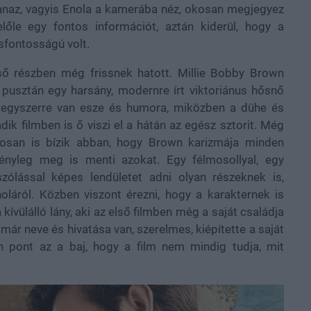
gyanaz, vagyis Enola a kamerába néz, okosan megjegyez
 előle egy fontos információt, aztán kiderül, hogy a
sfontosságú volt.
ső részben még frissnek hatott. Millie Bobby Brown
 pusztán egy harsány, modernre írt viktoriánus hősnő
ek egyszerre van esze és humora, miközben a dühe és
ik filmben is ő viszi el a hátán az egész sztorit. Még
gosan is bízik abban, hogy Brown karizmája minden
ényleg meg is menti azokat. Egy félmosollyal, egy
szólással képes lendületet adni olyan részeknek is,
oláról.
Közben viszont érezni, hogy a karakternek is
vülálló lány, aki az első filmben még a saját családja
már neve és hivatása van, szerelmes, kiépítette a saját
n pont az a baj, hogy a film nem mindig tudja, mit