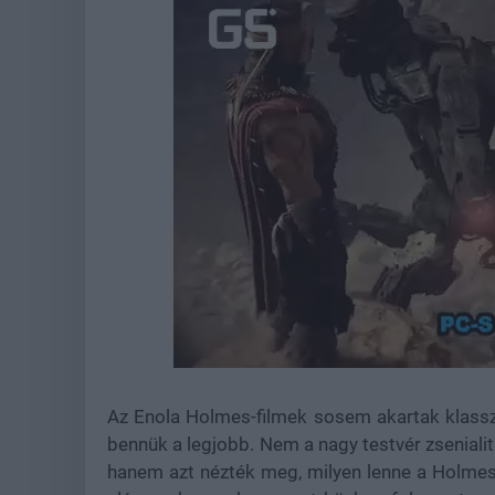
Loaded
:
Unmute
37.00%
Az Enola Holmes-filmek sosem akartak klasszi
bennük a legjobb. Nem a nagy testvér zseniali
hanem azt nézték meg, milyen lenne a Holmes