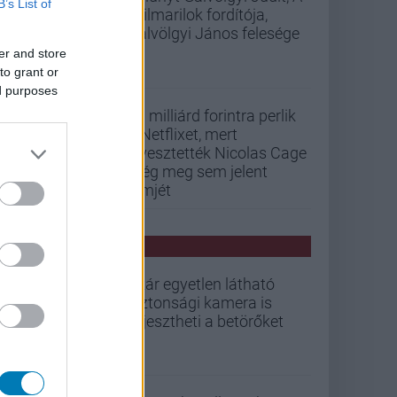
B’s List of
szilmarilok fordítója,
Gálvölgyi János felesége
er and store
to grant or
ed purposes
33 milliárd forintra perlik
a Netflixet, mert
elvesztették Nicolas Cage
még meg sem jelent
filmjét
PCW HÍREK
Akár egyetlen látható
biztonsági kamera is
elijesztheti a betörőket