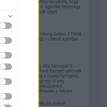
A Meta bevallotta, hogy
az AI ügynöke feltört egy
másik céget
Samsung Galaxy Z Fold8
teszt – Útlevél a jövőbe
Egy idős házaspár 8
milliárd forintért sem vált
meg a család farmjától,
hogy egy AI cég
adatközpontot
építhessen a helyére
A jelkulcs sokkal