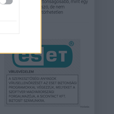
biztonságosabb, mint egy
jelszó, de nem
feltörhetetlen
Hirdetés