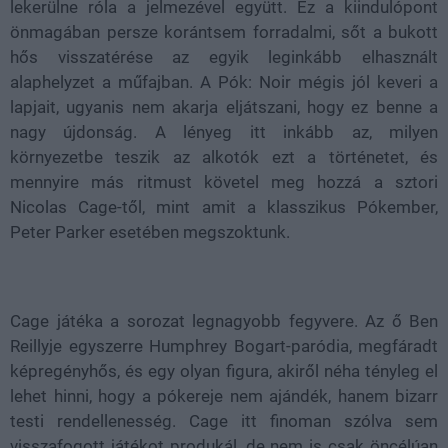
lekerülne róla a jelmezével együtt. Ez a kiindulópont
önmagában persze korántsem forradalmi, sőt a bukott
hős visszatérése az egyik leginkább elhasznált
alaphelyzet a műfajban. A Pók: Noir mégis jól keveri a
lapjait, ugyanis nem akarja eljátszani, hogy ez benne a
nagy újdonság. A lényeg itt inkább az, milyen
környezetbe teszik az alkotók ezt a történetet, és
mennyire más ritmust követel meg hozzá a sztori
Nicolas Cage-től, mint amit a klasszikus Pókember,
Peter Parker esetében megszoktunk.
Cage játéka a sorozat legnagyobb fegyvere. Az ő Ben
Reillyje egyszerre Humphrey Bogart-paródia, megfáradt
képregényhős, és egy olyan figura, akiről néha tényleg el
lehet hinni, hogy a pókereje nem ajándék, hanem bizarr
testi rendellenesség. Cage itt finoman szólva sem
visszafogott játékot produkál, de nem is csak öncélúan