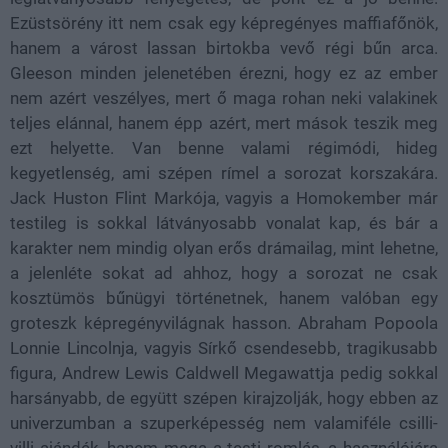
Ezüstsörény itt nem csak egy képregényes maffiafőnök,
hanem a várost lassan birtokba vevő régi bűn arca.
Gleeson minden jelenetében érezni, hogy ez az ember
nem azért veszélyes, mert ő maga rohan neki valakinek
teljes elánnal, hanem épp azért, mert mások teszik meg
ezt helyette. Van benne valami régimódi, hideg
kegyetlenség, ami szépen rímel a sorozat korszakára.
Jack Huston Flint Markója, vagyis a Homokember már
testileg is sokkal látványosabb vonalat kap, és bár a
karakter nem mindig olyan erős drámailag, mint lehetne,
a jelenléte sokat ad ahhoz, hogy a sorozat ne csak
kosztümös bűnügyi történetnek, hanem valóban egy
groteszk képregényvilágnak hasson. Abraham Popoola
Lonnie Lincolnja, vagyis Sírkő csendesebb, tragikusabb
figura, Andrew Lewis Caldwell Megawattja pedig sokkal
harsányabb, de együtt szépen kirajzolják, hogy ebben az
univerzumban a szuperképesség nem valamiféle csilli-
villi ajándék, hanem maga a testi romlás, a használójára