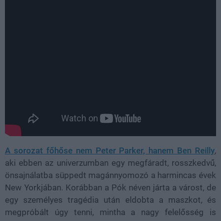
A sorozat főhőse nem Peter Parker, hanem Ben Reilly
,
aki ebben az univerzumban egy megfáradt, rosszkedvű,
önsajnálatba süppedt magánnyomozó a harmincas évek
New Yorkjában. Korábban a Pók néven járta a várost, de
egy személyes tragédia után eldobta a maszkot, és
megpróbált úgy tenni, mintha a nagy felelősség is