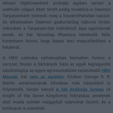
Alicent Hightowerként próbálja egyben tartani a
széthulló világot, Matt Smith pedig továbbra is Daemon
Targaryenként testesíti meg a kiszámíthatatlan káoszt.
Az előzetesben Daemon gyakorlatilag háborút hirdet,
miközben a Targaryen-ház különböző ágai egymásnak
esnek, és bár látszólag Rhaenyra kerekedik felül,
korántsem biztos, hogy képes lesz megszilárdítani a
hatalmát.
A HBO számára nyilvánvalóan kiemelten fontos a
sorozat, hiszen a Sárkányok háza az egyik legnagyobb
zászlóshajója az egyre agresszívebben terjeszkedő
HBO
Maxnak
, bár
nem az egyetlen
. Közben George R. R.
Martin univerzumának bővülése más irányokból is
folytatódik, hiszen készül
A hét királyság lovagja
(A
Knight of the Seven Kingdoms) folytatása, amelynek
első évada szintén meggyőző számokat hozott, és a
kritikusok is szerették.