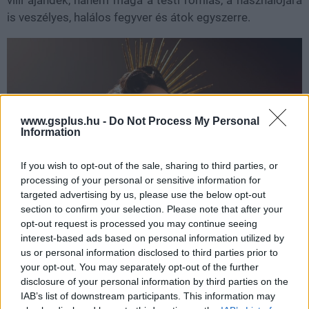
is veszélyes, halálos fegyver és átok egyszerre.
www.gsplus.hu -
Do Not Process My Personal
Information
If you wish to opt-out of the sale, sharing to third parties, or
processing of your personal or sensitive information for
targeted advertising by us, please use the below opt-out
section to confirm your selection. Please note that after your
opt-out request is processed you may continue seeing
interest-based ads based on personal information utilized by
us or personal information disclosed to third parties prior to
Ez az egyik legjobb húzása a sorozatnak. A Pók: Noir
your opt-out. You may separately opt-out of the further
meglepően sokszor hajlik át testhorrorba, és ilyenkor
disclosure of your personal information by third parties on the
sokkal izgalmasabb, mint amikor csak a megszokott
IAB’s list of downstream participants. This information may