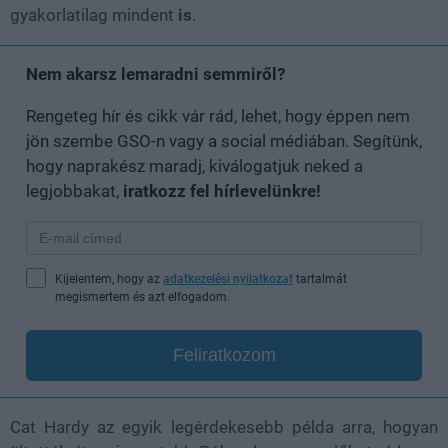
gyakorlatilag mindent
is
.
Nem akarsz lemaradni semmiről?
Rengeteg hír és cikk vár rád, lehet, hogy éppen nem
jön szembe GSO-n vagy a social médiában. Segítünk,
hogy naprakész maradj, kiválogatjuk neked a
legjobbakat,
iratkozz fel hírlevelünkre!
Kijelentem, hogy az
adatkezelési nyilatkozat
tartalmát
megismertem és azt elfogadom.
Feliratkozom
Cat Hardy az egyik legérdekesebb példa arra, hogyan