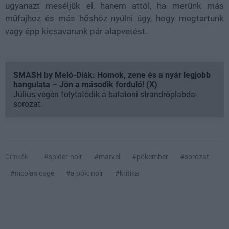
ugyanazt meséljük el, hanem attól, ha merünk más
műfajhoz és más hőshöz nyúlni úgy, hogy megtartunk
vagy épp kicsavarunk pár alapvetést.
SMASH by Meló-Diák: Homok, zene és a nyár legjobb
hangulata – Jön a második forduló! (X)
Július végén folytatódik a balatoni strandröplabda-
sorozat.
Címkék:
#spider-noir
#marvel
#pókember
#sorozat
#nicolas cage
#a pók: noir
#kritika