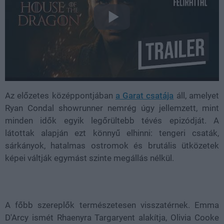
Az előzetes középpontjában
a Garat csatája
áll, amelyet
Ryan Condal showrunner nemrég úgy jellemzett, mint
minden idők egyik legőrültebb tévés epizódját. A
látottak alapján ezt könnyű elhinni: tengeri csaták,
sárkányok, hatalmas ostromok és brutális ütközetek
képei váltják egymást szinte megállás nélkül.
A főbb szereplők természetesen visszatérnek. Emma
D'Arcy ismét Rhaenyra Targaryent alakítja, Olivia Cooke