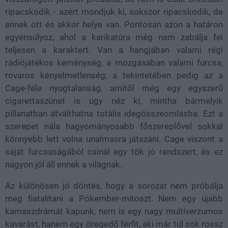
ripacskodik - azért mondjuk ki, sokszor ripacskodik, de
ennek ott és akkor helye van. Pontosan azon a határon
egyensúlyoz, ahol a karikatúra még nem zabálja fel
teljesen a karaktert. Van a hangjában valami régi
rádiójátékos keménység, a mozgásában valami furcsa,
rovaros kényelmetlenség, a tekintetében pedig az a
Cage-féle nyugtalanság, amitől még egy egyszerű
cigarettaszünet is úgy néz ki, mintha bármelyik
pillanatban átválthatna totális idegösszeomlásba. Ezt a
szerepet nála hagyományosabb főszereplővel sokkal
könnyebb lett volna unalmasra játszani. Cage viszont a
saját furcsaságából csinál egy tök jó rendszert, és ez
nagyon jól áll ennek a világnak.
Az különösen jó döntés, hogy a sorozat nem próbálja
meg fiatalítani a Pókember-mítoszt. Nem egy újabb
kamaszdrámát kapunk, nem is egy nagy multiverzumos
kavarást, hanem egy öregedő férfit, aki már túl sok rossz