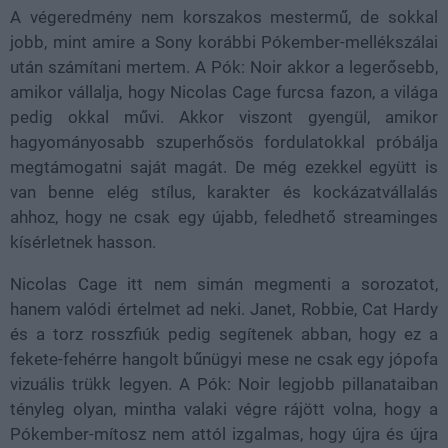
A végeredmény nem korszakos mestermű, de sokkal
jobb, mint amire a Sony korábbi Pókember-mellékszálai
után számítani mertem. A Pók: Noir akkor a legerősebb,
amikor vállalja, hogy Nicolas Cage furcsa fazon, a világa
pedig okkal művi. Akkor viszont gyengül, amikor
hagyományosabb szuperhősös fordulatokkal próbálja
megtámogatni saját magát. De még ezekkel együtt is
van benne elég stílus, karakter és kockázatvállalás
ahhoz, hogy ne csak egy újabb, feledhető streaminges
kísérletnek hasson.
Nicolas Cage itt nem simán megmenti a sorozatot,
hanem valódi értelmet ad neki. Janet, Robbie, Cat Hardy
és a torz rosszfiúk pedig segítenek abban, hogy ez a
fekete-fehérre hangolt bűnügyi mese ne csak egy jópofa
vizuális trükk legyen. A Pók: Noir legjobb pillanataiban
tényleg olyan, mintha valaki végre rájött volna, hogy a
Pókember-mítosz nem attól izgalmas, hogy újra és újra