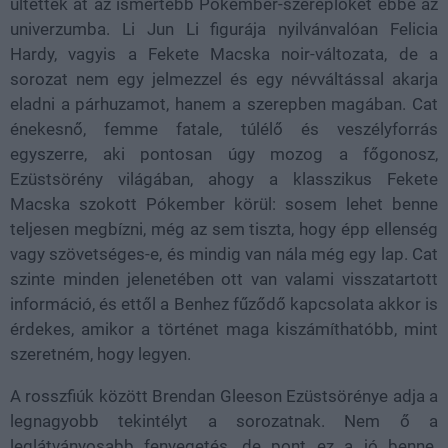
ültették át az ismertebb Pókember-szereplőket ebbe az
univerzumba. Li Jun Li figurája nyilvánvalóan Felicia
Hardy, vagyis a Fekete Macska noir-változata, de a
sorozat nem egy jelmezzel és egy névváltással akarja
eladni a párhuzamot, hanem a szerepben magában. Cat
énekesnő, femme fatale, túlélő és veszélyforrás
egyszerre, aki pontosan úgy mozog a főgonosz,
Ezüstsörény világában, ahogy a klasszikus Fekete
Macska szokott Pókember körül: sosem lehet benne
teljesen megbízni, még az sem tiszta, hogy épp ellenség
vagy szövetséges-e, és mindig van nála még egy lap. Cat
szinte minden jelenetében ott van valami visszatartott
információ, és ettől a Benhez fűződő kapcsolata akkor is
érdekes, amikor a történet maga kiszámíthatóbb, mint
szeretném, hogy legyen.
A rosszfiúk között Brendan Gleeson Ezüstsörénye adja a
legnagyobb tekintélyt a sorozatnak. Nem ő a
leglátványosabb fenyegetés, de pont ez a jó benne.