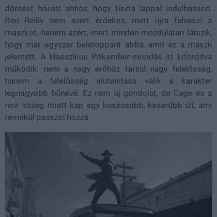
döntést hozott ahhoz, hogy tiszta lappal indulhasson.
Ben Reilly nem azért érdekes, mert újra felveszi a
maszkot, hanem azért, mert minden mozdulatán látszik,
hogy már egyszer beleroppant abba, amit ez a maszk
jelentett. A klasszikus Pókember-mondás itt kifordítva
működik: nem a nagy erőhöz társul nagy felelősség,
hanem a felelősség elutasítása válik a karakter
legnagyobb bűnévé. Ez nem új gondolat, de Cage és a
noir közeg miatt kap egy koszosabb, keserűbb ízt, ami
remekül passzol hozzá.