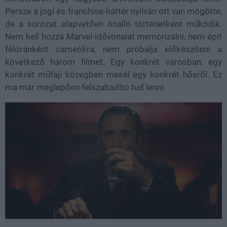
Persze a jogi és franchise-háttér nyilván ott van mögötte,
de a sorozat alapvetően önálló történetként működik.
Nem kell hozzá Marvel-idővonalat memorizálni, nem épít
félóránként cameókra, nem próbálja előkészíteni a
következő három filmet. Egy konkrét városban, egy
konkrét műfaji közegben mesél egy konkrét hősről. Ez
ma már meglepően felszabadító tud lenni.