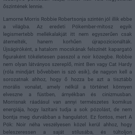
őszintének lennie.
Lamorne Morris Robbie Robertsonja szintén jól illik ebbe
a világba. Az eredeti Pókember-mítosz egyik
legismertebb mellékalakját itt nem egyszerűen csak
átemelték, hanem korhűen újrapozicionálták.
Újságíróként, a hatalom mocskának felszínét kapargató
figuraként tökéletesen passzol a noir közegbe. Robbie
nem olyan látványos szereplő, mint Ben vagy Cat Hardy
(róla mindjárt bővebben is szó esik), de nagyon kell a
sorozatnak ahhoz, hogy ő hozza be azt a tisztább
morális vonalat, amely nélkül a történet könnyen
elveszne a füstben, árnyékban és cinizmusban.
Morrisnak ráadásul van annyi természetes komikus
energiája, hogy lazítani tudja a sok pózolást, de nem
bontja meg durvábban a hangulatot. Ez fontos, mert A
Pók: Noir néha veszélyesen közel kerül ahhoz, hogy
beleszeressen a saját stílusába, és túltoljon