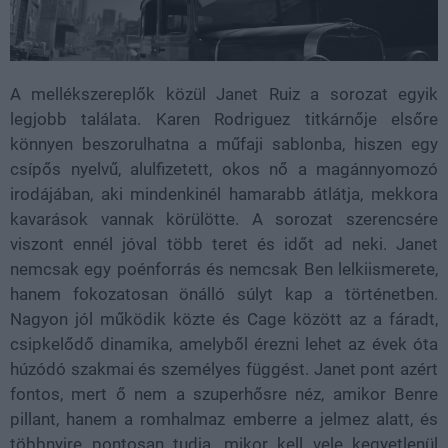
A mellékszereplők közül Janet Ruiz a sorozat egyik
legjobb találata. Karen Rodriguez titkárnője elsőre
könnyen beszorulhatna a műfaji sablonba, hiszen egy
csípős nyelvű, alulfizetett, okos nő a magánnyomozó
irodájában, aki mindenkinél hamarabb átlátja, mekkora
kavarások vannak körülötte. A sorozat szerencsére
viszont ennél jóval több teret és időt ad neki. Janet
nemcsak egy poénforrás és nemcsak Ben lelkiismerete,
hanem fokozatosan önálló súlyt kap a történetben.
Nagyon jól működik közte és Cage között az a fáradt,
csipkelődő dinamika, amelyből érezni lehet az évek óta
húzódó szakmai és személyes függést. Janet pont azért
fontos, mert ő nem a szuperhősre néz, amikor Benre
pillant, hanem a romhalmaz emberre a jelmez alatt, és
többnyire pontosan tudja, mikor kell vele kegyetlenül