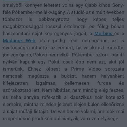
amelyből könnyen lehetett volna egy újabb kínos Sony-
féle Pókember-mellékvágány. A stúdió az elmúlt években
többször is bebizonyította, hogy képes teljes
magabiztossággal rosszul értelmezni és főleg bénán
hasznosítani saját képregényes jogait, a
Morbius
és a
Madame Web
után pedig már önmagában az is
óvatosságra inthette az embert, ha valaki azt mondta,
jön egy újabb, Pókember nélküli Pókember-sztori - bár itt
nyilván kapunk egy Pókit, csak épp nem azt, akit jól
ismerünk. Ehhez képest a Prime Video sorozata
nemcsak megúszta a bukást, hanem helyenként
kifejezetten izgalmas, kellemesen furcsa és
szórakoztató lett. Nem hibátlan, nem mindig elég feszes,
és néha annyira ráfekszik a klasszikus noir kötelező
elemeire, mintha minden jelenet elején külön ellenőrizné
a saját műfaji listáját. De van benne valami, ami sok mai
szuperhősös produkcióból hiányzik, van személyisége.