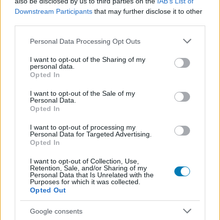
detektíves paneleket pakolgatja egymás mellé. Ben
also be disclosed by us to third parties on the
IAB’s List of
Downstream Participants
that may further disclose it to other
eredetsztorija nem egy barátságos radioaktív pókcsípés
third parties.
újabb változata, hanem háborús kísérletekkel,
mutációval, megnyomorodott testekkel és a
Please note that this website/app uses one or more Google
Personal Data Processing Opt Outs
képregényes Man-Spiderhez köthető rémálomszerű
services and may gather and store information including but
not limited to your visit or usage behaviour. You may click to
I want to opt-out of the Sharing of my
képekkel terhelt történet. Vannak jelenetek, amelyekben
personal data.
grant or deny consent to Google and its third-party tags to
a sorozat közelebb kerül horrorklasszikus A légyhez,
Opted In
use your data for below specified purposes in below Google
mint bármelyik hagyományos Marvel-produkcióhoz.
consent section.
I want to opt-out of the Sale of my
Cage teste ilyenkor különösen fontos eszközzé válik: a
Personal Data.
Opted In
csontropogás, a görcsös mozdulatok, a szerves
hálóvető gusztustalan részletei mind azt erősítik, hogy
I want to opt-out of processing my
Personal Data for Targeted Advertising.
ez a Pók nem menő, hanem egy durván sérült figura. Kár,
Opted In
hogy a sorozat nem meri végig ilyen bátran tolni ezt a
vonalat, mert amikor megteszi, rögtön sokkal
I want to opt-out of Collection, Use,
Retention, Sale, and/or Sharing of my
különlegesebb lesz.
Personal Data that Is Unrelated with the
Purposes for which it was collected.
Opted Out
A klasszikus Pókember-szereplők noirba ültetése
összességében jól sikerült, mert a készítők nem
Google consents
egyszerűen kosztümöt cseréltek rajtuk. Robbie