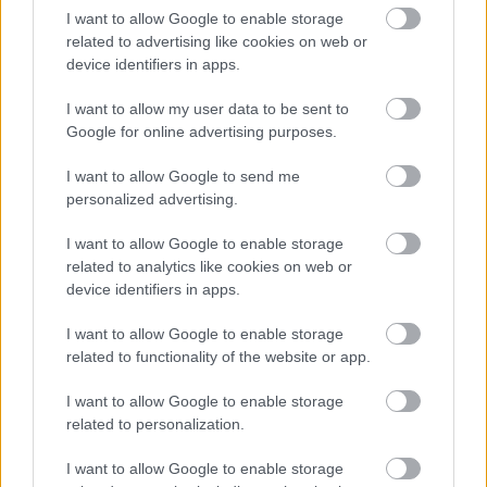
I want to allow Google to enable storage
újságíróként, Cat Hardy klubénekes-femme fatale-ként,
related to advertising like cookies on web or
Flint Marko tragikus verőemberként, Sírkő háborús
device identifiers in apps.
sebeket hordozó figuraként, Ezüstsörény pedig várost
behálózó bűnözői hatalomként kap itt új értelmet. Ez az
I want to allow my user data to be sent to
univerzum nem attól működik annyira szuperül, hogy
Google for online advertising purposes.
felismerjük benne a füzetekben annyiszor olvasott
I want to allow Google to send me
neveket, hanem attól, hogy ezek a nevek új szerepet
personalized advertising.
kapnak egy másfajta műfaj szabályai között. Ben Reilly
használata is okos húzás. A sorozat így el tud szakadni
I want to allow Google to enable storage
Peter Parker iskolás, fiatalos, ismerős terheitől,
related to analytics like cookies on web or
device identifiers in apps.
miközben mégis a Pókember-mítosz alapvető
kérdéseivel foglalkozik. Ez sokkal szerencsésebb
I want to allow Google to enable storage
megoldás, mintha a készítők csak egy élőszereplős
related to functionality of the website or app.
másolatot akartak volna gyártani a Pókverzum-filmek
fekete-fehér poénfigurájából.
I want to allow Google to enable storage
related to personalization.
A sorozat kétféle változatban is nézhető a Prime Videón.
I want to allow Google to enable storage
A fekete-fehér verzió egyértelműen természetesebb