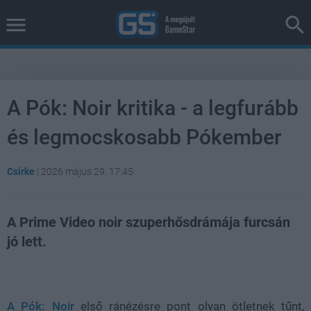
A Pók: Noir kritika - a legfurább
és legmocskosabb Pókember
Csirke
|
2026 május 29. 17:45
A Prime Video noir szuperhősdrámája furcsán
jó lett.
Loaded
:
Unmute
38.16%
A Pók: Noir
első ránézésre pont olyan ötletnek tűnt,