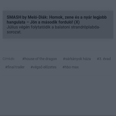
SMASH by Meló-Diák: Homok, zene és a nyár legjobb
hangulata – Jön a második forduló! (X)
Július végén folytatódik a balatoni strandröplabda-
sorozat.
Címkék:
#house of the dragon
#sárkányok háza
#3. évad
#final trailer
#végső előzetes
#hbo max