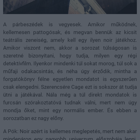
A párbeszédek is vegyesek. Amikor működnek,
kellemesen pattogósak, és megvan bennük az kicsit
teátrális zeneiség, amely kell egy ilyen noir játékhoz.
Amikor viszont nem, akkor a sorozat túlságosan is
szeretné bizonyítani, hogy tudja, milyen egy régi
detektívfilm. Ilyenkor mindenki túl sokat morog, túl sok a
műfaji odakacsintás, és néha úgy érződik, mintha a
forgatókönyv félne egyetlen mondatot is egyszerűen
csak elengedni. Szerencsére Cage ezt is sokszor át tudja
ütni a játékával. Nála még a túl direkt mondatok is
furcsán szórakoztatóvá tudnak válni, mert nem úgy
mondja őket, mint egy normális ember. És ebben a
sorozatban ez nagy előny.
A Pók: Noir azért is kellemes meglepetés, mert nem akar
mindenáron egy nagyobb univerzum előszobája lenni.