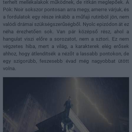
terhelt mellékalakok működnek, de ritkán meglepőek. A
Pók: Noir sokszor pontosan arra megy, amerre várjuk, és
a fordulatok egy része inkább a műfaji rutinból jön, nem
valódi drámai szükségszerűségből. Nyolc epizódon át ez
néha érezhetően sok. Van pár középső rész, ahol a
hangulat viszi előre a sorozatot, nem a sztori. Ez nem
végzetes hiba, mert a világ, a karakterek elég erősek
ahhoz, hogy átlendítsék a nézőt a lassabb pontokon, de
egy szigorúbb, feszesebb évad még nagyobbat ütött
volna.