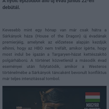
A nyolc epizódból álló új évad június 22-én
debütál.
Loaded
:
Unmute
21.65%
Kevesebb mint egy hónap van már csak hátra a
Sárkányok háza (House of the Dragon) új évadának
premierjéig, amelynek az előzetese alapján kezdjük
elhinni, hogy az HBO nem tréfált, amikor ígérte, hogy
most indul be igazán a Targaryen-házat kettészakító
polgárháború. A történet közvetlenül a második évad
eseményei után folytatódik, amikor a Westeros
történelmébe a Sárkányok táncaként bevonult konfliktus
már teljes intenzitással tombol.