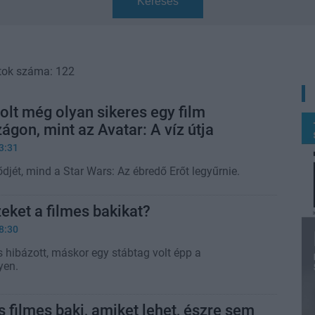
Keresés
tok száma: 122
lt még olyan sikeres egy film
gon, mint az Avatar: A víz útja
3:31
ődjét, mind a Star Wars: Az ébredő Erőt legyűrnie.
eket a filmes bakikat?
8:30
s hibázott, máskor egy stábtag volt épp a
yen.
 filmes baki, amiket lehet, észre sem