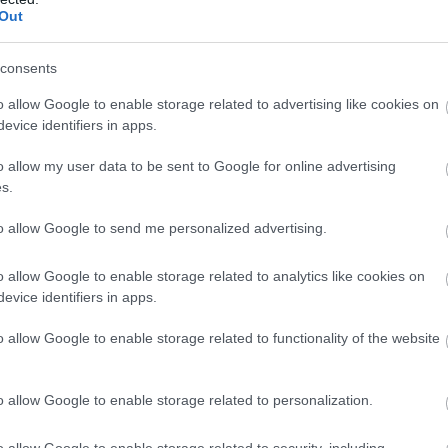
Out
7:11
ng és Goethius Salmander szerepét is elnyerő
consents
zett a Star Wars: Az ébredő Erő egyik szerepére is, de
"katasztrofálisan" sikerült.
o allow Google to enable storage related to advertising like cookies on
evice identifiers in apps.
Az ébredő Erő - régi fenyegetést vált
a a törölt jelenetben
o allow my user data to be sent to Google for online advertising
s.
9:35
ok háborúja film óta tudjuk, hogy érdemesebb inkább
to allow Google to send me personalized advertising.
Wookie-t. Az ébredő Erő egyik új szereplője ezt
lja meg.
o allow Google to enable storage related to analytics like cookies on
evice identifiers in apps.
kelés, mint a Halálcsillag?
o allow Google to enable storage related to functionality of the website
0:10
 erő, mint maga az Erő - ezt bebizonyította A
yalata folytatásának első trailere, ugyanis A sötét
o allow Google to enable storage related to personalization.
ak kedvcsinálóját többen látták, mint a Star Wars:
 az első napon.
o allow Google to enable storage related to security, including