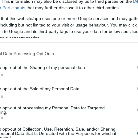
. This information may also be disclosed by us to third parties on the
IA
 apró részlet is.
Participants
that may further disclose it to other third parties.
mban 8 - jobban nyitott, mint a Star
 that this website/app uses one or more Google services and may gath
including but not limited to your visit or usage behaviour. You may click 
bredő Erő
 to Google and its third-party tags to use your data for below specifi
8:10
ogle consent section.
 az új Halálos iramban film több pénzt termelt, mint
 de az adatok egy kicsit csalnak.
l Data Processing Opt Outs
: Uprising - ilyen lesz John Boyega új
o opt-out of the Sharing of my personal data.
In
8:42
o opt-out of the Sale of my Personal Data.
Z ébredő Erő elején még rohamosztagos gúnyában
In
oyegát, a Pacific Rim: Uprising forgatásán készült
zt is megnézhetjük, milyen jelmezben szerepel majd
to opt-out of processing my Personal Data for Targeted
t.
ing.
In
yne csúnyán felsült a Star Wars: Az
o opt-out of Collection, Use, Retention, Sale, and/or Sharing
ersonal Data that Is Unrelated with the Purposes for which it
 meghallgatásán
lected.