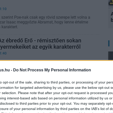
1:10
k szerint Poe-nak csak egy rövid szerepe lett volna a
scar Isaac meggyőzte Abramst, hogy lenne értelme
 karaktert.
Az ébredő Erő - rémisztően sokan
gyermekeiket az egyik karakterről
1:40
 bemutatkozása miatt igencsak megnőtt a Harley
t babák száma, de a közelébe sem érhetnek annak a
us.hu -
Do Not Process My Personal Information
a Star Wars 7 indított el.
to opt-out of the sale, sharing to third parties, or processing of your per
 VIII rendezőjének kérésére
formation for targeted advertising by us, please use the below opt-out s
k Az ébredő Erő végén
r selection. Please note that after your opt-out request is processed y
1:46
eing interest-based ads based on personal information utilized by us or
disclosed to third parties prior to your opt-out. You may separately opt-
rs: Az ébredő Erő utolsó jelentének kapcsán csupán
losure of your personal information by third parties on the IAB’s list of
oztatást kért Rian Johnson, úgy tűnik, számára