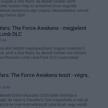
csupán a Star Wars: Az ébredő Erőben látott
etét, hanem még az emberinél jóval nagyobb
letesen leutánozta egy cosplay elkészítésekor, amivel
gy fontos díjat.
Wars: The Force Awakens - megjelent
Limb DLC
1:44
lna első kézből megtapasztalni, hogyan szerezte C-
át, amit a Star Wars: Az ébredő Erőben volt látható,
es Phantom Limb Level Pack DLC-t pont neked
ars: The Force Awakens teszt - végre,
0 13:40
ébredő Erőre fókuszáló LEGO-játék folytatja a
gét, de vajon a Traveller's Tale megtartotta a már jól
pciót és csak kozmetikázott rajta kicsit, vagy valódi