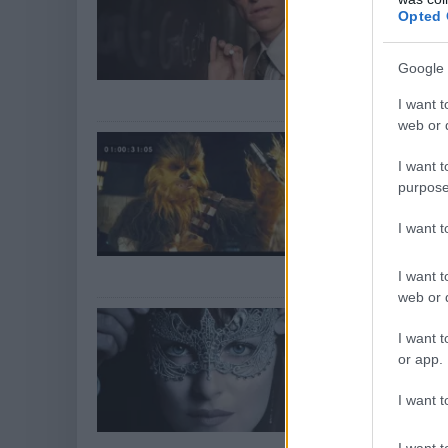
Opted 
Hír
| 2016.11.10 0
A Stephen Hawki
Google 
színész jelentke
a meghallgatása 
I want t
web or d
Star Wars: 
be Chewbacc
I want t
purpose
Hír
| 2016.10.19 0
Az első Csillag
I want 
nyerni hagyni a 
keservesen tanu
I want t
web or d
Jobb a fene
I want t
Hír
| 2016.09.16 1
or app.
Van hatalmasabb
szürke ötven árn
I want t
ötven árnyalatán
Az ébredő Erőét
I want t