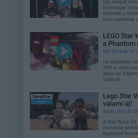
Egy csapat nem 
Grummgar kinéz
termetét is töké
be is zsebeltek e
LEGO Star 
a Phantom 
Hír
| 2016.08.10 1
Ha szeretted vo
3PO a vörös karj
akkor az ingyen
szánták.
Lego Star W
valami új!
Teszt
| 2016.07.3
A Star Wars: Az 
franchise öröksé
bejáratott konce