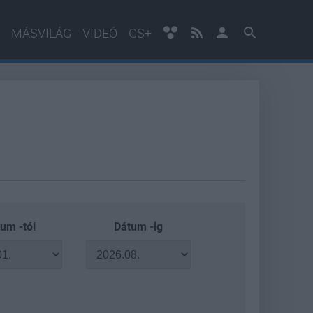
MÁSVILÁG
VIDEÓ
GS+
um -tól
Dátum -ig