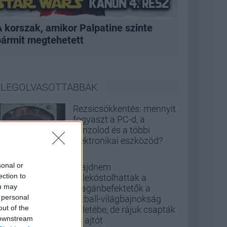
A korszak, amikor Palpatine szinte
bármit megtehetett
LEGOLVASOTTABBAK
Rezsicsökkentés: mennyit
fogyaszt a PC-d, a
konzolod és a többi
elektronikai eszközöd?
sonal or
Majdnem
ection to
belekóstolhattak a
ou may
magánbefektetők a
 personal
futball-világbajnokság
out of the
üzletébe, de rájuk csapták
 downstream
az ajtót