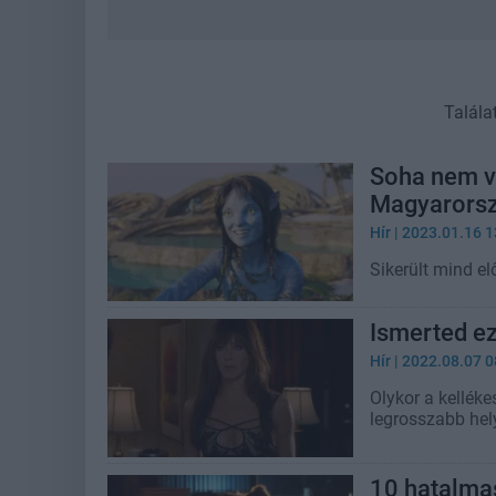
Talála
Soha nem vo
Magyarorszá
Hír
| 2023.01.16 1
Sikerült mind el
Ismerted ez
Hír
| 2022.08.07 0
Olykor a kelléke
legrosszabb hel
10 hatalmas