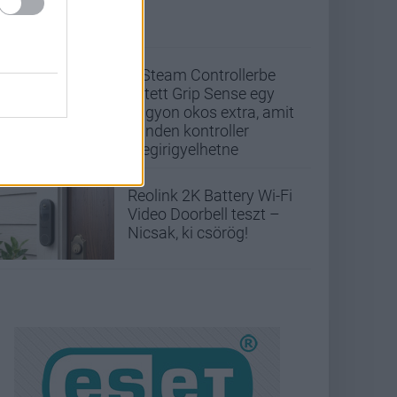
A Steam Controllerbe
rejtett Grip Sense egy
nagyon okos extra, amit
minden kontroller
megirigyelhetne
Reolink 2K Battery Wi-Fi
Video Doorbell teszt –
Nicsak, ki csörög!