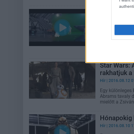
authenti
Így készült
különleges 
Hír
| 2016.09.07 1
A filmes illúzió
& Magic csapata
életre a csapat 
Star Wars: 
rakhatjuk a 
Hír
| 2016.08.12 0
Egy különleges 
Abrams tavaly d
mielőtt a Zsivá
Hónapokig k
Hír
| 2016.08.10 1