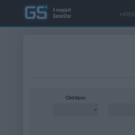
HÍREK
Cikktípus