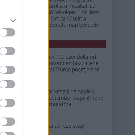
letarolta a mozikat, az
első hétvégén 1 milliárd
dollárhoz közelít a
Vadonatúj nap bevétele
PCW HÍREK
Havi 100 ezer dollárért
gyorsabban hozzá lehet
férni Trump posztjaihoz
Már készül az Apple a
szeptemberi nagy iPhone-
bemutatóra
Viszlát, rezsistop!