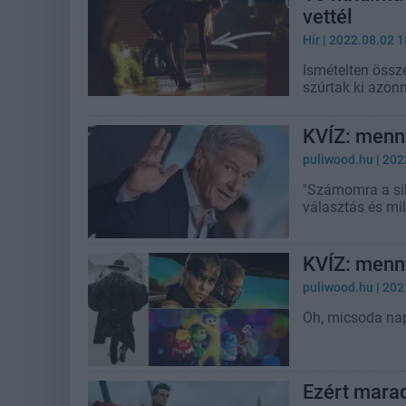
vettél
Hír
| 2022.08.02 1
Ismételten össz
szúrtak ki azonn
KVÍZ: menny
puliwood.hu
| 202
"Számomra a sik
választás és mi
KVÍZ: menny
puliwood.hu
| 202
Oh, micsoda nap
Ezért mara