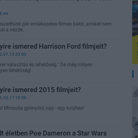
8:44
eszedtünk pár emlékezetes filmes bakit, amiket nem
al a nézők.
ire ismered Harrison Ford filmjeit?
2.07.13 20:00
er választás és lehetőség." De még milyen
lyen lehetőség!
ire ismered 2015 filmjeit?
1.10.17 18:00
! Micsoda gyönyörű nap - egy kvízhez!
dt életben Poe Dameron a Star Wars