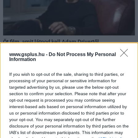
Öt film, amit látnod kell Adam Drivertől
puliwood.hu
| 2023.11.19 14:00
www.gsplus.hu -
Do Not Process My Personal
Még csak 40 éves, de már ötvennél is több produkcióban
Information
vett részt.
If you wish to opt-out of the sale, sharing to third parties, or
processing of your personal or sensitive information for
targeted advertising by us, please use the below opt-out
section to confirm your selection. Please note that after your
opt-out request is processed you may continue seeing
interest-based ads based on personal information utilized by
us or personal information disclosed to third parties prior to
your opt-out. You may separately opt-out of the further
disclosure of your personal information by third parties on the
IAB’s list of downstream participants. This information may