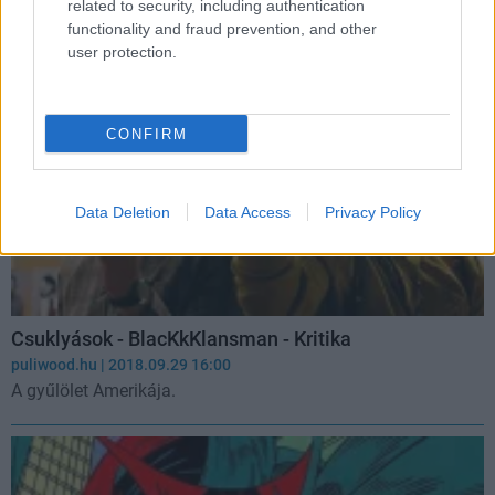
és arról is, hogy ő el van átkozva.
related to security, including authentication
functionality and fraud prevention, and other
user protection.
CONFIRM
Data Deletion
Data Access
Privacy Policy
Csuklyások - BlacKkKlansman - Kritika
puliwood.hu
| 2018.09.29 16:00
A gyűlölet Amerikája.