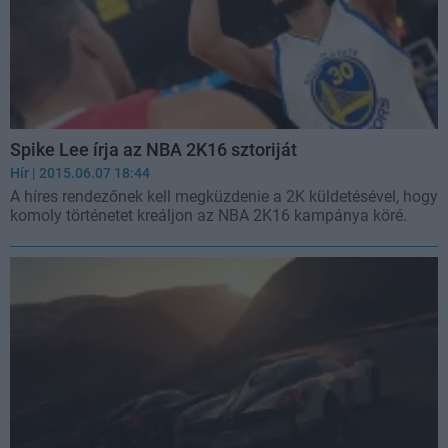
Spike Lee írja az NBA 2K16 sztoriját
Hír
| 2015.06.07 18:44
A híres rendezőnek kell megküzdenie a 2K küldetésével, hogy
komoly történetet kreáljon az NBA 2K16 kampánya köré.