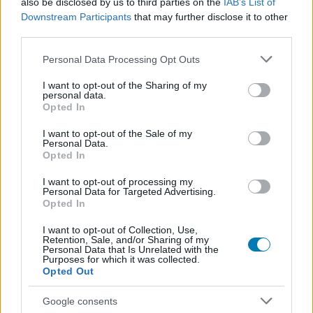
also be disclosed by us to third parties on the
IAB’s List of
Downstream Participants
that may further disclose it to other
third parties.
Az 5 bajtárs - Kritika
puliwood.hu
| 2020.06.19 17:00
Please note that this website/app uses one or more Google
Personal Data Processing Opt Outs
services and may gather and store information including but
Én háborúm, te háborúd, mi háborúnk, avagy Spike Lee
Vietnamba megy, hogy szembesítse Amerikát a
not limited to your visit or usage behaviour. You may click to
I want to opt-out of the Sharing of my
personal data.
történelmével.
grant or deny consent to Google and its third-party tags to
Opted In
use your data for below specified purposes in below Google
consent section.
I want to opt-out of the Sale of my
Personal Data.
Opted In
I want to opt-out of processing my
Personal Data for Targeted Advertising.
Opted In
I want to opt-out of Collection, Use,
Retention, Sale, and/or Sharing of my
Personal Data that Is Unrelated with the
Purposes for which it was collected.
Opted Out
Google consents
Feliratos trailert kapott Spike Lee új filmje, Az 5