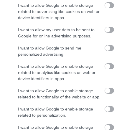
bajtárs
I want to allow Google to enable storage
related to advertising like cookies on web or
puliwood.hu
| 2020.05.18 20:00
device identifiers in apps.
A polgárpukkasztó rendező újfent kicsapni látszik a
biztosítékot.
I want to allow my user data to be sent to
Google for online advertising purposes.
I want to allow Google to send me
personalized advertising.
I want to allow Google to enable storage
related to analytics like cookies on web or
device identifiers in apps.
I want to allow Google to enable storage
related to functionality of the website or app.
I want to allow Google to enable storage
Spike Lee kiakadt a Zöld könyv győzelmén
related to personalization.
puliwood.hu
| 2019.02.26 15:10
A forradalmárlelkű rendező nyilatkozott a film győzelméről,
I want to allow Google to enable storage