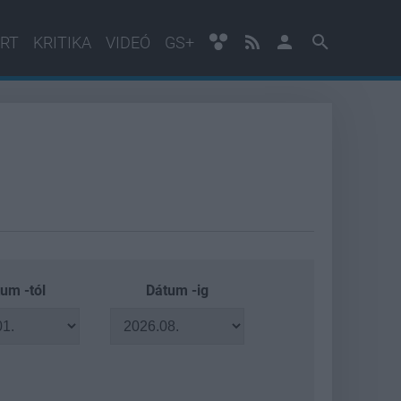
RT
KRITIKA
VIDEÓ
GS+
um -tól
Dátum -ig