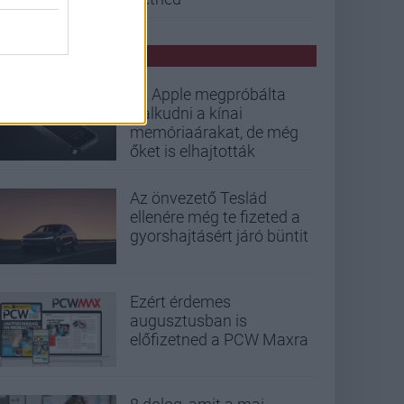
PCW HÍREK
Az Apple megpróbálta
lealkudni a kínai
memóriaárakat, de még
őket is elhajtották
Az önvezető Teslád
ellenére még te fizeted a
gyorshajtásért járó büntit
Ezért érdemes
augusztusban is
előfizetned a PCW Maxra