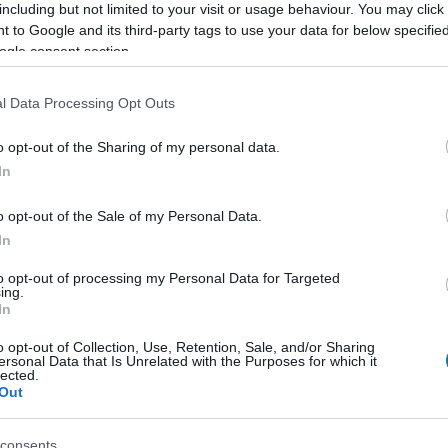
including but not limited to your visit or usage behaviour. You may click 
 to Google and its third-party tags to use your data for below specifi
ogle consent section.
E
l Data Processing Opt Outs
o opt-out of the Sharing of my personal data.
In
o opt-out of the Sale of my Personal Data.
In
to opt-out of processing my Personal Data for Targeted
ing.
In
o opt-out of Collection, Use, Retention, Sale, and/or Sharing
ersonal Data that Is Unrelated with the Purposes for which it
lected.
Out
consents