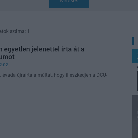
Keresés
atok száma: 1
egyetlen jelenettel írta át a
zumot
2:02
évada újraírta a múltat, hogy illeszkedjen a DCU-