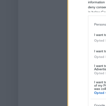
information 
deny consent
in below Go
Persona
I want t
Opted 
I want t
Opted 
I want 
Advertis
Opted 
I want t
of my P
was col
Opted 
Google 