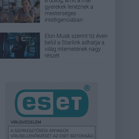
8 dolog, amit a mai
gyerekek lenéznek a
mesterséges
intelligenciában
Elon Musk szerint tíz éven
belül a Starlink adhatja a
világ internetének nagy
részét