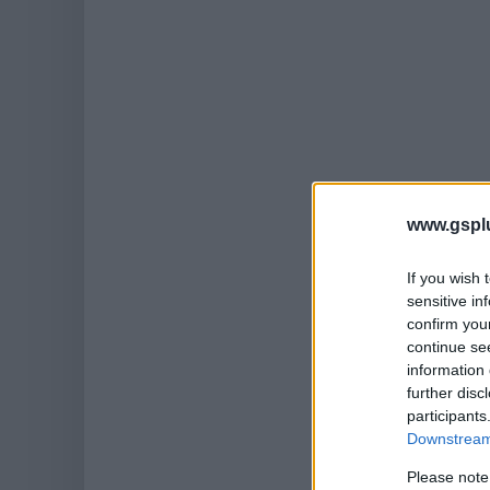
www.gspl
If you wish 
sensitive in
confirm you
continue se
information 
further disc
participants
Downstream 
Please note