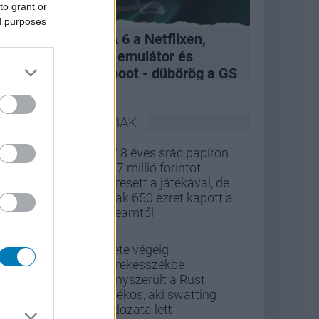
to grant or
ed purposes
A felvásárlás, GTA 6 a Netflixen,
hivatalos Xbox 360 emulátor és
kukázott Penge reboot - dübörög a GS
Hype
LEGOLVASOTTABBAK
A 18 éves srác papíron
437 millió forintot
keresett a játékával, de
csak 650 ezret kapott a
Steamtől
Élete végéig
kerekesszékbe
kényszerült a Rust
játékos, aki swatting
áldozata lett