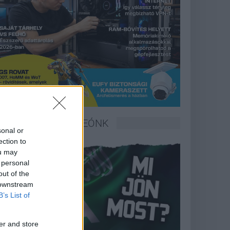
LEGFRISSEBB VIDEÓNK
sonal or
ection to
ou may
 personal
out of the
 downstream
B’s List of
er and store