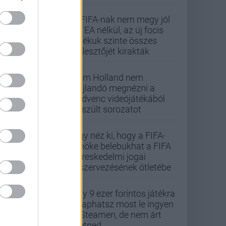
A FIFA-nak nem megy jól
az EA nélkül, az új focis
játékuk szinte összes
fejlesztőjét kirakták
Tom Holland nem
hajlandó megnézni a
kedvenc videójátékából
készült sorozatot
Úgy néz ki, hogy a FIFA-
elnöke belebukhat a FIFA
kereskedelmi jogai
kiszervezésének ötletébe
Egy 9 ezer forintos játékra
csaphatsz most le ingyen
a Steamen, de nem árt
sietned